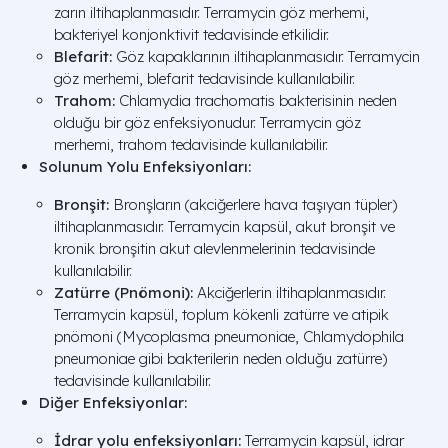
zarın iltihaplanmasıdır. Terramycin göz merhemi,
bakteriyel konjonktivit tedavisinde etkilidir.
Blefarit:
Göz kapaklarının iltihaplanmasıdır. Terramycin
göz merhemi, blefarit tedavisinde kullanılabilir.
Trahom:
Chlamydia trachomatis bakterisinin neden
olduğu bir göz enfeksiyonudur. Terramycin göz
merhemi, trahom tedavisinde kullanılabilir.
Solunum Yolu Enfeksiyonları:
Bronşit:
Bronşların (akciğerlere hava taşıyan tüpler)
iltihaplanmasıdır. Terramycin kapsül, akut bronşit ve
kronik bronşitin akut alevlenmelerinin tedavisinde
kullanılabilir.
Zatürre (Pnömoni):
Akciğerlerin iltihaplanmasıdır.
Terramycin kapsül, toplum kökenli zatürre ve atipik
pnömoni (Mycoplasma pneumoniae, Chlamydophila
pneumoniae gibi bakterilerin neden olduğu zatürre)
tedavisinde kullanılabilir.
Diğer Enfeksiyonlar:
İdrar yolu enfeksiyonları:
Terramycin kapsül, idrar