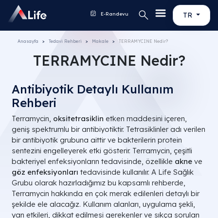
E-Randevu
TR
Anasayfa
Tedavi Rehberi
Makale
TERRAMYCINE Nedir?
TERRAMYCINE Nedir?
Antibiyotik Detaylı Kullanım
Rehberi
Terramycin,
oksitetrasiklin
etken maddesini içeren,
geniş spektrumlu bir antibiyotiktir. Tetrasiklinler adı verilen
bir antibiyotik grubuna aittir ve bakterilerin protein
sentezini engelleyerek etki gösterir. Terramycin, çeşitli
bakteriyel enfeksiyonların tedavisinde, özellikle
akne
ve
göz enfeksiyonları
tedavisinde kullanılır. A Life Sağlık
Grubu olarak hazırladığımız bu kapsamlı rehberde,
Terramycin hakkında en çok merak edilenleri detaylı bir
şekilde ele alacağız. Kullanım alanları, uygulama şekli,
yan etkileri, dikkat edilmesi gerekenler ve sıkça sorulan