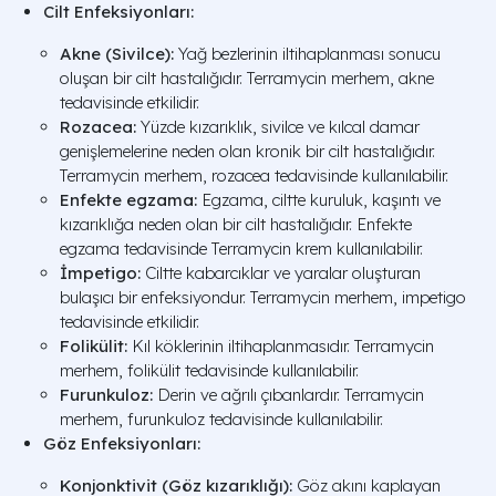
Cilt Enfeksiyonları:
Akne (Sivilce):
Yağ bezlerinin iltihaplanması sonucu
oluşan bir cilt hastalığıdır. Terramycin merhem, akne
tedavisinde etkilidir.
Rozacea:
Yüzde kızarıklık, sivilce ve kılcal damar
genişlemelerine neden olan kronik bir cilt hastalığıdır.
Terramycin merhem, rozacea tedavisinde kullanılabilir.
Enfekte egzama:
Egzama, ciltte kuruluk, kaşıntı ve
kızarıklığa neden olan bir cilt hastalığıdır. Enfekte
egzama tedavisinde Terramycin krem kullanılabilir.
İmpetigo:
Ciltte kabarcıklar ve yaralar oluşturan
bulaşıcı bir enfeksiyondur. Terramycin merhem, impetigo
tedavisinde etkilidir.
Folikülit:
Kıl köklerinin iltihaplanmasıdır. Terramycin
merhem, folikülit tedavisinde kullanılabilir.
Furunkuloz:
Derin ve ağrılı çıbanlardır. Terramycin
merhem, furunkuloz tedavisinde kullanılabilir.
Göz Enfeksiyonları:
Konjonktivit (Göz kızarıklığı):
Göz akını kaplayan