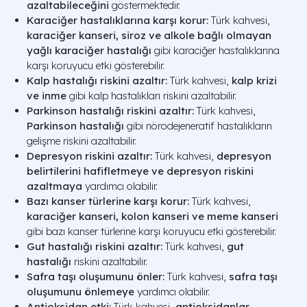
azaltabileceğini
göstermektedir.
Karaciğer hastalıklarına karşı korur:
Türk kahvesi,
karaciğer kanseri, siroz ve alkole bağlı olmayan
yağlı karaciğer hastalığı
gibi karaciğer hastalıklarına
karşı koruyucu etki gösterebilir.
Kalp hastalığı riskini azaltır:
Türk kahvesi,
kalp krizi
ve inme
gibi kalp hastalıkları riskini azaltabilir.
Parkinson hastalığı riskini azaltır:
Türk kahvesi,
Parkinson hastalığı
gibi nörodejeneratif hastalıkların
gelişme riskini azaltabilir.
Depresyon riskini azaltır:
Türk kahvesi,
depresyon
belirtilerini hafifletmeye ve depresyon riskini
azaltmaya
yardımcı olabilir.
Bazı kanser türlerine karşı korur:
Türk kahvesi,
karaciğer kanseri, kolon kanseri ve meme kanseri
gibi bazı kanser türlerine karşı koruyucu etki gösterebilir.
Gut hastalığı riskini azaltır:
Türk kahvesi,
gut
hastalığı
riskini azaltabilir.
Safra taşı oluşumunu önler:
Türk kahvesi,
safra taşı
oluşumunu önlemeye
yardımcı olabilir.
Antioksidan etki:
Türk kahvesi,
antioksidanlar