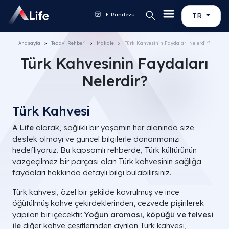
E-Randevu
TR
Anasayfa
Tedavi Rehberi
Makale
Türk Kahvesinin Faydaları Nelerdir?
Türk Kahvesinin Faydaları
Nelerdir?
Türk Kahvesi
A Life
olarak, sağlıklı bir yaşamın her alanında size
destek olmayı ve güncel bilgilerle donanmanızı
hedefliyoruz. Bu kapsamlı rehberde, Türk kültürünün
vazgeçilmez bir parçası olan Türk kahvesinin sağlığa
faydaları hakkında detaylı bilgi bulabilirsiniz.
Türk kahvesi, özel bir şekilde kavrulmuş ve ince
öğütülmüş kahve çekirdeklerinden, cezvede pişirilerek
yapılan bir içecektir.
Yoğun aroması, köpüğü ve telvesi
ile
diğer kahve çeşitlerinden ayrılan Türk kahvesi,