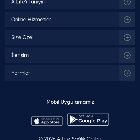
A Life'ı Tanıyın
Online Hizmetler
Size Özel
İletişim
Formlar
İlgili Bölümler
Mobil Uygulamamız
Beslenme ve Diyet | Diyetisyen
© 2026
A Life Sağlık Grubu