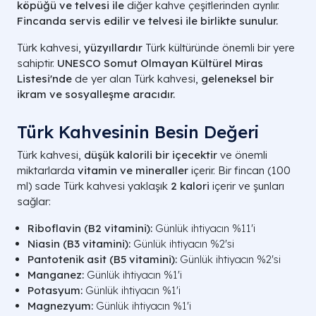
köpüğü ve telvesi ile
diğer kahve çeşitlerinden ayrılır.
Fincanda servis edilir ve telvesi ile birlikte sunulur.
Türk kahvesi,
yüzyıllardır
Türk kültüründe önemli bir yere
sahiptir.
UNESCO Somut Olmayan Kültürel Miras
Listesi'nde
de yer alan Türk kahvesi,
geleneksel bir
ikram ve sosyalleşme aracıdır.
Türk Kahvesinin Besin Değeri
Türk kahvesi,
düşük kalorili bir içecektir
ve önemli
miktarlarda
vitamin ve mineraller
içerir. Bir fincan (100
ml) sade Türk kahvesi yaklaşık
2 kalori
içerir ve şunları
sağlar:
Riboflavin (B2 vitamini):
Günlük ihtiyacın %11'i
Niasin (B3 vitamini):
Günlük ihtiyacın %2'si
Pantotenik asit (B5 vitamini):
Günlük ihtiyacın %2'si
Manganez:
Günlük ihtiyacın %1'i
Potasyum:
Günlük ihtiyacın %1'i
Magnezyum:
Günlük ihtiyacın %1'i