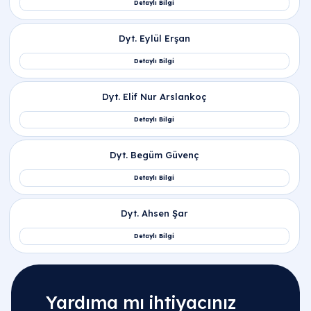
Yardıma mı ihtiyacınız