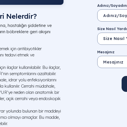
Adınız/Soyadın
ri Nelerdir?
na, hastalığın şiddetine ve
Size Nasıl Yardı
rın böbreklere geri akışını
emek için antibiyotikler
Mesajınız
arını tedavi etmek ve
 ilaçlar kullanılabilir. Bu ilaçlar,
in semptomlarını azaltabilir.
e, idrar yolu enfeksiyonlarını
a kullanılır. Cerrahi müdahale,
 VUR’ye neden olan anatomik bir
ler, açık cerrahi veya endoskopik
drar yolunda bulunan bir maddeyi
dımcı olmayı amaçlar. Bu madde,
ilir.