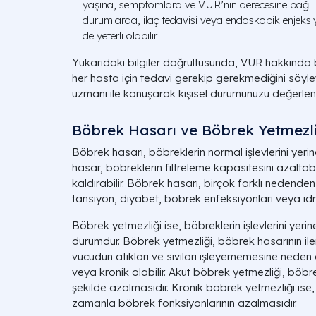
yaşına, semptomlara ve VUR’nin derecesine bağlı o
durumlarda, ilaç tedavisi veya endoskopik enjeksi
de yeterli olabilir.
Yukarıdaki bilgiler doğrultusunda, VUR hakkında ba
her hasta için tedavi gerekip gerekmediğini söyleye
uzmanı ile konuşarak kişisel durumunuzu değerlen
Böbrek Hasarı ve Böbrek Yetmezli
Böbrek hasarı, böbreklerin normal işlevlerini yeri
hasar, böbreklerin filtreleme kapasitesini azalt
kaldırabilir. Böbrek hasarı, birçok farklı nedende
tansiyon, diyabet, böbrek enfeksiyonları veya idrar 
Böbrek yetmezliği ise, böbreklerin işlevlerini yerin
durumdur. Böbrek yetmezliği, böbrek hasarının il
vücudun atıkları ve sıvıları işleyememesine neden 
veya kronik olabilir. Akut böbrek yetmezliği, böbrek
şekilde azalmasıdır. Kronik böbrek yetmezliği ise
zamanla böbrek fonksiyonlarının azalmasıdır.