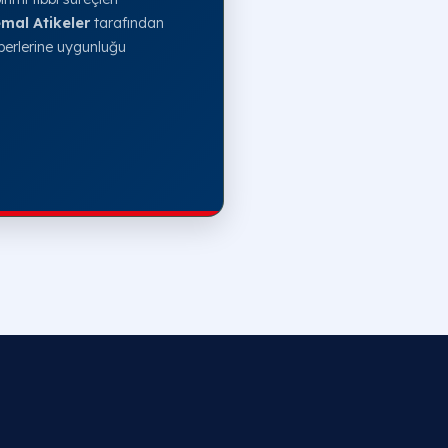
mal Atikeler
tarafından
erlerine uygunluğu