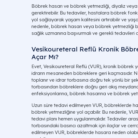
Böbrek hasarı ve böbrek yetmezliği, diyaliz veya 
gerektirebilir. Bu tedaviler, hastalara böbrek fonks
yol sağlayarak yaşam kalitesini artırabilir ve yaşa
nedenle, böbrek hasarı veya böbrek yetmezliği bel
sağlık uzmanına başvurmalı ve gerekli tedavileri a
Vesikoureteral Reflü Kronik Böbr
Açar Mı?
Evet, Vesikoureteral Reflü (VUR), kronik böbrek ye
idrarın mesaneden böbreklere geri kaçmasıdır. 
toplanır ve idrar torbasına doğru tek yönlü bir şe
torbasından böbreklere doğru geri akış meydana g
enfeksiyonlarına, böbrek hasarına ve böbrek yetm
Uzun süre tedavi edilmeyen VUR, böbreklerde has
böbrek yetmezliğine yol açabilir. Bu nedenle, VU
tedavi planı hemen uygulanmalıdır. Tedaviler arası
torbasındaki basıncı azaltmak için ilaçlar ve cerr
edilmeyen VUR, böbreklerde hasara neden olabili