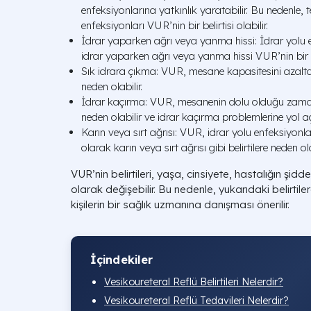
enfeksiyonlarına yatkınlık yaratabilir. Bu nedenle, 
enfeksiyonları VUR’nin bir belirtisi olabilir.
İdrar yaparken ağrı veya yanma hissi: İdrar yolu 
idrar yaparken ağrı veya yanma hissi VUR’nin bir bel
Sık idrara çıkma: VUR, mesane kapasitesini azaltab
neden olabilir.
İdrar kaçırma: VUR, mesanenin dolu olduğu zaman
neden olabilir ve idrar kaçırma problemlerine yol aça
Karın veya sırt ağrısı: VUR, idrar yolu enfeksiyon
olarak karın veya sırt ağrısı gibi belirtilere neden ola
VUR’nin belirtileri, yaşa, cinsiyete, hastalığın şidd
olarak değişebilir. Bu nedenle, yukarıdaki belirtil
kişilerin bir sağlık uzmanına danışması önerilir.
İçindekiler
Vesikoureteral Reflü Belirtileri Nelerdir?
Vesikoureteral Reflü Tedavileri Nelerdir?