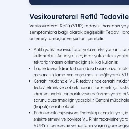
Vesikoureteral Reflü Tedavile
Vesikoureteral Reflü (VUR) tedavisi, hastanın yaşı
semptomlara bağlı olarak değişebilir. Tedavi, idra
önlemeyi amaçlar ve şunları içerebilir:
Antibiyotik tedavisi: İdrar yolu enfeksiyonlarını önl
kullanılabilir. Antibiyotikler, idrar yolu enfeksiyonl
tekrarlanmasını önlemek için sıklıkla kullanılır.
İlaç tedavisi: İdrar torbasındaki basıncı azaltmak için
mesanenin tamamen boşalmasını sağlayarak VUR’n
Cerrahi müdahale: VUR tedavisinde cerrahi müdahal
tedavi etmek ve böbrek hasarını önlemek için sıklıkl
idrar yolundaki bir darlık veya deformasyon gibi
sorunu düzeltmek için yapılabilir. Cerrahi müdahale
(kapalı) cerrahi olabilir.
Endoskopik enjeksiyon: Endoskopik enjeksiyon, i
enjekte etmeyi ve böylece VUR’nin tedavisine yar
VUR’nin derecesine ve hastanın yaşına göre değişeb