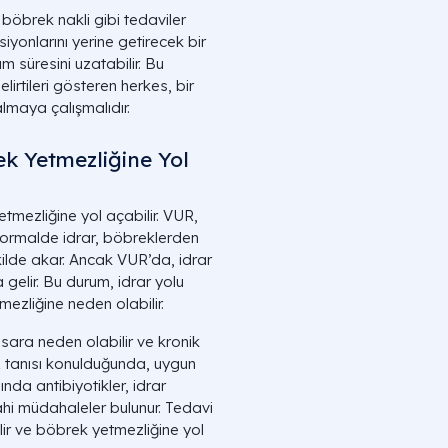
böbrek nakli gibi tedaviler
iyonlarını yerine getirecek bir
m süresini uzatabilir. Bu
irtileri gösteren herkes, bir
lmaya çalışmalıdır.
ek Yetmezliğine Yol
tmezliğine yol açabilir. VUR,
Normalde idrar, böbreklerden
kilde akar. Ancak VUR’da, idrar
elir. Bu durum, idrar yolu
ezliğine neden olabilir.
ara neden olabilir ve kronik
R tanısı konulduğunda, uygun
nda antibiyotikler, idrar
ahi müdahaleler bulunur. Tedavi
r ve böbrek yetmezliğine yol