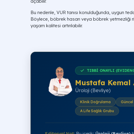
açabilir.
Bu nedenle, VUR tanısı konulduğunda, uygun teda
Böylece, böbrek hasarı veya böbrek yetmezliği risk
yaşam kalitesi artırılabilir.
TIBBİ ONAYLI (EVIDEN
Mustafa Kemal 
Üroloji (Bevliye)
Klinik Doğrulama
Güncel 
A Life Sağlık Grubu
Editoryal Not:
Bu içerik;
Üroloji (Bevliye)
b