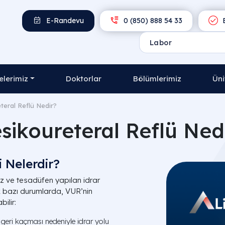
E-Randevu
0 (850) 888 54 33
E
lerimiz
Doktorlar
Bölümlerimiz
Üni
teral Reflü Nedir?
sikoureteral Reflü Ned
i Nelerdir?
ez ve tesadüfen yapılan idrar
cak bazı durumlarda, VUR’nin
bilir:
 geri kaçması nedeniyle idrar yolu