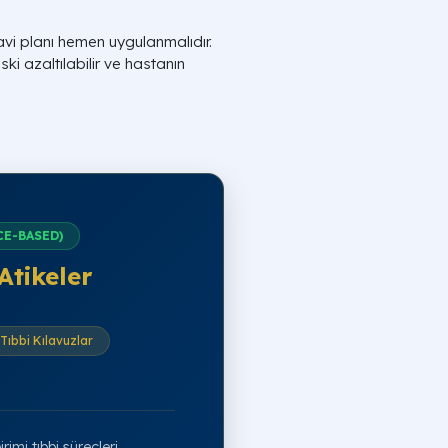
vi planı hemen uygulanmalıdır.
i azaltılabilir ve hastanın
CE-BASED)
Atikeler
Tıbbi Kılavuzlar
irimi tıbbi süreçleri