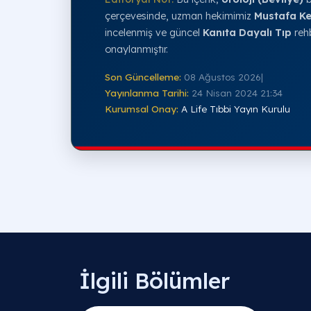
çerçevesinde, uzman hekimimiz
Mustafa Ke
incelenmiş ve güncel
Kanıta Dayalı Tıp
rehb
onaylanmıştır.
Son Güncelleme:
08 Ağustos 2026
|
Yayınlanma Tarihi:
24 Nisan 2024 21:34
Kurumsal Onay:
A Life Tıbbi Yayın Kurulu
İlgili Bölümler