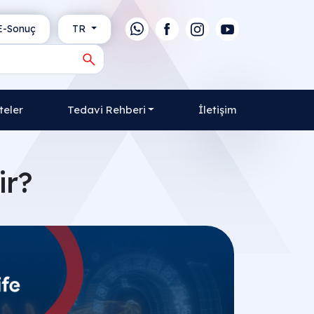
-Sonuç
TR
teler
Tedavi Rehberi
İletişim
ir?