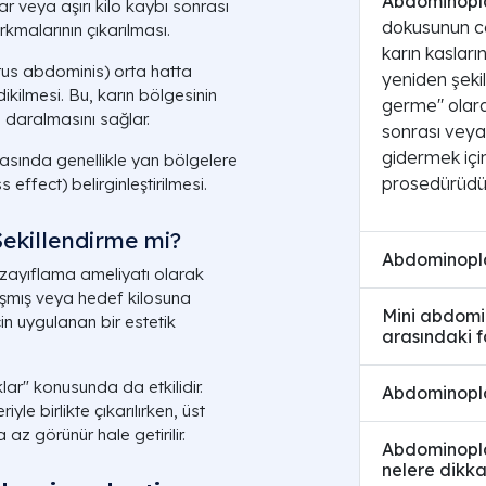
Abdominopla
r veya aşırı kilo kaybı sonrası
dokusunun ce
arkmalarının çıkarılması.
karın kasların
ctus abdominis) orta hatta
yeniden şekil
ikilmesi. Bu, karın bölgesinin
germe" olara
 daralmasını sağlar.
sonrası veya 
gidermek içi
rasında genellikle yan bölgelere
prosedürüdür
 effect) belirginleştirilmesi.
ekillendirme mi?
Abdominoplas
 zayıflama ameliyatı olarak
aşmış veya hedef kilosuna
Mini abdomin
in uygulanan bir estetik
arasındaki f
aklar" konusunda da etkilidir.
Abdominoplas
le birlikte çıkarılırken, üst
z görünür hale getirilir.
Abdominopla
nelere dikka