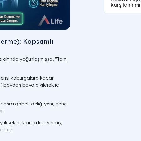
karşılanır mı
Germe): Kapsamlı
e altında yoğunlaşmışsa, "Tam
n derisi kaburgalara kadar
s
) boydan boya dikilerek iç
n sonra göbek deliği yeni, genç
r.
üksek miktarda kilo vermiş,
aldir.