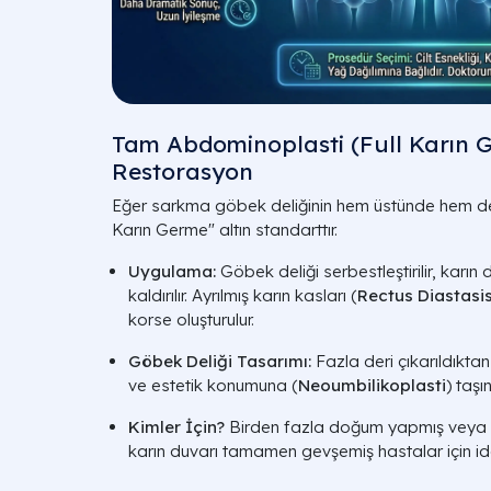
Tam Abdominoplasti (Full Karın 
Restorasyon
Eğer sarkma göbek deliğinin hem üstünde hem d
Karın Germe" altın standarttır.
Uygulama:
Göbek deliği serbestleştirilir, karı
kaldırılır. Ayrılmış karın kasları (
Rectus Diastasi
korse oluşturulur.
Göbek Deliği Tasarımı:
Fazla deri çıkarıldıkta
ve estetik konumuna (
Neoumbilikoplasti
) taşını
Kimler İçin?
Birden fazla doğum yapmış veya y
karın duvarı tamamen gevşemiş hastalar için ide