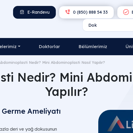
E-Randevu
0 (850) 888 54 33
E
lerimiz
Doktorlar
Bölümlerimiz
Üni
Abdominoplasti Nedir? Mini Abdominoplasti Nasıl Yapılır?
ti Nedir? Mini Abdomin
Yapılır?
 Germe Ameliyatı
 fazla deri ve yağ dokusunun