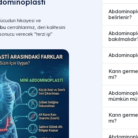
dominoplasti
Abdominoplas
belirlenir?
vücudun hikayesi ve
ubu
cerrahlarımız, deri kalitesini
Abdominoplas
onucu verecek "terzi işi"
bakılmalıdır
Abdominopla
Karın germe 
mi?
Abdominopla
mümkün mü
Karın germe 
mı?
Abdominoplas