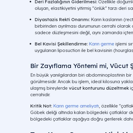
Deri Fazlalığının Giderilmesi:
Özellikle doğumla
oluşan, elastikiyetini yitirmiş "önlük" tarzı deri s
Diyastazis Rekti Onarımı:
Karın kaslarının (re
birbirinden ayrılması durumunun cerrahi olarak d
sadece düzleşmesini değil, aynı zamanda içten
Bel Kavisi Şekillendirme:
Karın germe
işlemi sı
uygulanan liposuction ile bel kavisinin (hourglass
Bir Zayıflama Yöntemi mi, Vücut Ş
En büyük yanılgılardan biri abdominoplastinin bir
görülmesidir. Ancak bu işlem, ideal kilosuna yakl
ulaşmış bireylerde
vücut konturunu düzeltmek
iç
cerrahidir.
Kritik Not:
Karın germe ameliyatı
, özellikle "çatl
Göbek deliği altında kalan bölgedeki çatlaklar deriy
bölgedeki çatlaklar aşağıya doğru gerilerek daha a