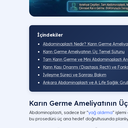
İçindekiler
Abdominoplasti Nedir? Karın Germe Ameliyatı
Karın Germe Ameliyatının Üç Temel Sütunu
Tam Karın Germe ve Mini Abdominoplasti Ara
Karın Kası Onarımı (Diastasis Recti) ve Fonk
İyileşme Süreci ve Sonrası Bakım
Ankara Abdominoplasti ve A Life Sağlık Grub
Karın Germe Ameliyatının Ü
Abdominoplasti, sadece bir "
yağ aldırma
" işlemi
bu prosedürü üç ana hedef doğrultusunda planlıy