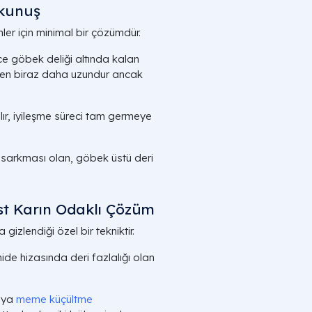
okunuş
ler için minimal bir çözümdür.
 göbek deliği altında kalan
zinden biraz daha uzundur ancak
ır, iyileşme süreci tam germeye
ı sarkması olan, göbek üstü deri
st Karın Odaklı Çözüm
gizlendiği özel bir tekniktir.
ide hizasında deri fazlalığı olan
eya
meme küçültme