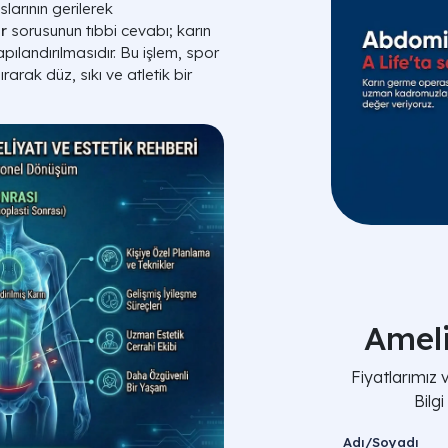
larının gerilerek
r
sorusunun tıbbi cevabı; karın
pılandırılmasıdır. Bu işlem, spor
arak düz, sıkı ve atletik bir
Amel
Fiyatlarımız
Bilg
Adı/Soyadı