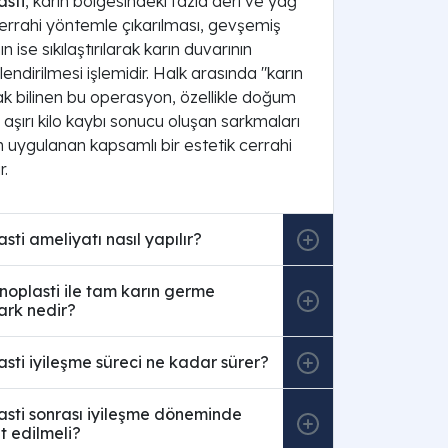
sti
, karın bölgesindeki fazla deri ve yağ
rrahi yöntemle çıkarılması, gevşemiş
ın ise sıkılaştırılarak karın duvarının
lendirilmesi işlemidir. Halk arasında "karın
k bilinen bu operasyon, özellikle doğum
aşırı kilo kaybı sonucu oluşan sarkmaları
n uygulanan kapsamlı bir estetik cerrahi
.
ti ameliyatı nasıl yapılır?
oplasti ile tam karın germe
ark nedir?
ti iyileşme süreci ne kadar sürer?
sti sonrası iyileşme döneminde
t edilmeli?