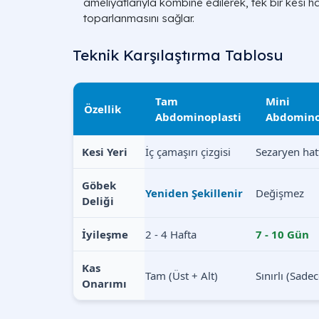
ameliyatlarıyla kombine edilerek, tek bir kesi h
toparlanmasını sağlar.
Teknik Karşılaştırma Tablosu
Tam
Mini
Özellik
Abdominoplasti
Abdomino
Kesi Yeri
İç çamaşırı çizgisi
Sezaryen hat
Göbek
Yeniden Şekillenir
Değişmez
Deliği
İyileşme
2 - 4 Hafta
7 - 10 Gün
Kas
Tam (Üst + Alt)
Sınırlı (Sadec
Onarımı