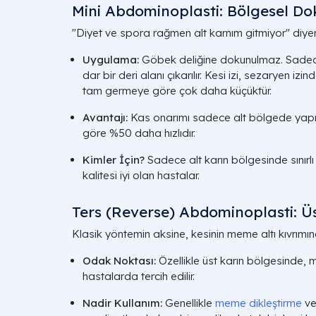
Mini Abdominoplasti: Bölgesel D
"Diyet ve spora rağmen alt karnım gitmiyor" diyen
Uygulama:
Göbek deliğine dokunulmaz. Sadece
dar bir deri alanı çıkarılır. Kesi izi, sezaryen i
tam germeye göre çok daha küçüktür.
Avantajı:
Kas onarımı sadece alt bölgede yapıl
göre %50 daha hızlıdır.
Kimler İçin?
Sadece alt karın bölgesinde sınırl
kalitesi iyi olan hastalar.
Ters (Reverse) Abdominoplasti: Ü
Klasik yöntemin aksine, kesinin meme altı kıvrımına 
Odak Noktası:
Özellikle üst karın bölgesinde, m
hastalarda tercih edilir.
Nadir Kullanım:
Genellikle
meme dikleştirme
v