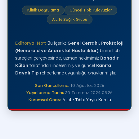
Klinik Doğrulama
Güncel Tıbbi Kılavuzlar
A Life Sağlık Grubu
Editoryal Not:
Bu içerik;
Genel Cerrahi, Proktoloji
(Hemoroid ve Anorektal Hastalıklar)
birimi tıbbi
süreçleri çerçevesinde, uzman hekimimiz
Bahadır
Külah
tarafından incelenmiş ve güncel
Kanıta
Dayalı Tıp
rehberlerine uygunluğu onaylanmıştır.
Son Güncelleme:
10 Ağustos 2026
Yayınlanma Tarihi:
30 Temmuz 2024 03:26
Kurumsal Onay:
A Life Tıbbi Yayın Kurulu