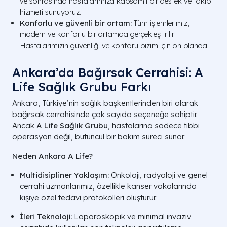
ve sonrasında hastalarımıza kapsamlı bir destek ve takip
hizmeti sunuyoruz.
Konforlu ve güvenli bir ortam:
Tüm işlemlerimiz,
modern ve konforlu bir ortamda gerçekleştirilir.
Hastalarımızın güvenliği ve konforu bizim için ön planda.
Ankara’da Bağırsak Cerrahisi: A
Life Sağlık Grubu Farkı
Ankara, Türkiye’nin sağlık başkentlerinden biri olarak
bağırsak cerrahisinde çok sayıda seçeneğe sahiptir.
Ancak
A Life Sağlık Grubu
, hastalarına sadece tıbbi
operasyon değil, bütüncül bir bakım süreci sunar.
Neden Ankara A Life?
Multidisipliner Yaklaşım:
Onkoloji, radyoloji ve genel
cerrahi uzmanlarımız, özellikle kanser vakalarında
kişiye özel tedavi protokolleri oluşturur.
İleri Teknoloji:
Laparoskopik ve minimal invaziv