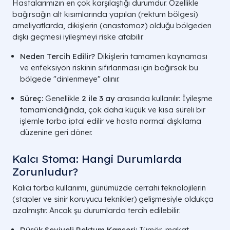
Hastalarımızın en çok karşılaştığı durumdur. Özellikle
bağırsağın alt kısımlarında yapılan (rektum bölgesi)
ameliyatlarda, dikişlerin (anastomoz) olduğu bölgeden
dışkı geçmesi iyileşmeyi riske atabilir.
Neden Tercih Edilir?
Dikişlerin tamamen kaynaması
ve enfeksiyon riskinin sıfırlanması için bağırsak bu
bölgede "dinlenmeye" alınır.
Süreç:
Genellikle
2 ile 3 ay
arasında kullanılır. İyileşme
tamamlandığında, çok daha küçük ve kısa süreli bir
işlemle torba iptal edilir ve hasta normal dışkılama
düzenine geri döner.
Kalcı Stoma: Hangi Durumlarda
Zorunludur?
Kalıcı torba kullanımı, günümüzde cerrahi teknolojilerin
(stapler ve sinir koruyucu teknikler) gelişmesiyle oldukça
azalmıştır. Ancak şu durumlarda tercih edilebilir:
Düşük Seviyeli Rektum Kanseri:
Tümör, makat