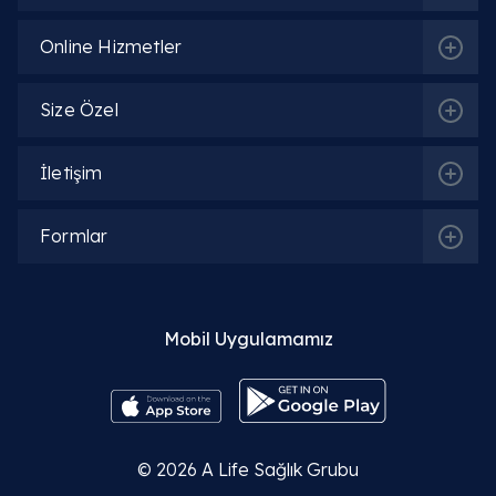
Online Hizmetler
Ameliyat kaç saat sürer?
Size Özel
Ameliyattan sonra dikişler ne zaman alınır?
İletişim
Bağırsak ameliyatı sonrası kabızlık normal mi?
Formlar
Ameliyat sonrası cinsel yaşam ne zaman
başlar?
Ankara A Life şubelerine ulaşım kolay mı?
Mobil Uygulamamız
Kapalı ameliyat her hastaya uygulanabilir mi?
Ameliyat sonrası alkol ve sigara kullanımı
iyileşmeyi etkiler mi?
© 2026
A Life Sağlık Grubu