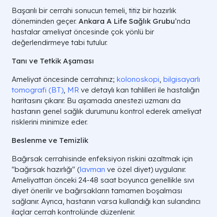
Başarılı bir cerrahi sonucun temeli, titiz bir hazırlık
döneminden geçer.
Ankara A Life Sağlık Grubu
’nda
hastalar ameliyat öncesinde çok yönlü bir
değerlendirmeye tabi tutulur.
Tanı ve Tetkik Aşaması
Ameliyat öncesinde cerrahınız;
kolonoskopi
,
bilgisayarlı
tomografi (BT)
,
MR
ve detaylı kan tahlilleri ile hastalığın
haritasını çıkarır. Bu aşamada anestezi uzmanı da
hastanın genel sağlık durumunu kontrol ederek ameliyat
risklerini minimize eder.
Beslenme ve Temizlik
Bağırsak cerrahisinde enfeksiyon riskini azaltmak için
"bağırsak hazırlığı" (
lavman
ve özel diyet) uygulanır.
Ameliyattan önceki 24-48 saat boyunca genellikle sıvı
diyet önerilir ve bağırsakların tamamen boşalması
sağlanır. Ayrıca, hastanın varsa kullandığı kan sulandırıcı
ilaçlar cerrah kontrolünde düzenlenir.