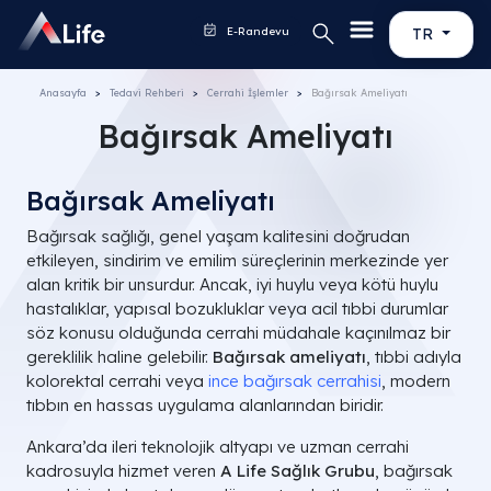
E-Randevu
TR
Anasayfa
Tedavi Rehberi
Cerrahi İşlemler
Bağırsak Ameliyatı
Bağırsak Ameliyatı
Bağırsak Ameliyatı
Bağırsak sağlığı, genel yaşam kalitesini doğrudan
etkileyen, sindirim ve emilim süreçlerinin merkezinde yer
alan kritik bir unsurdur. Ancak, iyi huylu veya kötü huylu
hastalıklar, yapısal bozukluklar veya acil tıbbi durumlar
söz konusu olduğunda cerrahi müdahale kaçınılmaz bir
gereklilik haline gelebilir.
Bağırsak ameliyatı
, tıbbi adıyla
kolorektal cerrahi veya
ince bağırsak cerrahisi
, modern
tıbbın en hassas uygulama alanlarından biridir.
Ankara’da ileri teknolojik altyapı ve uzman cerrahi
kadrosuyla hizmet veren
A Life Sağlık Grubu
, bağırsak