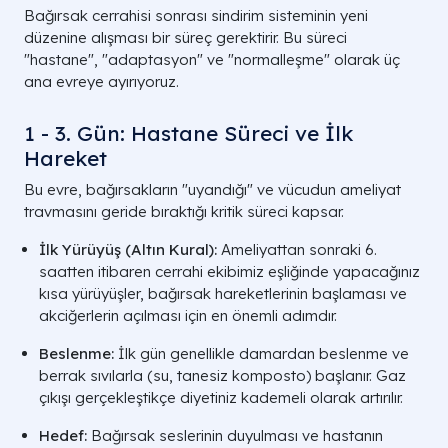
Bağırsak cerrahisi sonrası sindirim sisteminin yeni
düzenine alışması bir süreç gerektirir. Bu süreci
"hastane", "adaptasyon" ve "normalleşme" olarak üç
ana evreye ayırıyoruz.
1 - 3. Gün: Hastane Süreci ve İlk
Hareket
Bu evre, bağırsakların "uyandığı" ve vücudun ameliyat
travmasını geride bıraktığı kritik süreci kapsar.
İlk Yürüyüş (Altın Kural):
Ameliyattan sonraki 6.
saatten itibaren cerrahi ekibimiz eşliğinde yapacağınız
kısa yürüyüşler, bağırsak hareketlerinin başlaması ve
akciğerlerin açılması için en önemli adımdır.
Beslenme:
İlk gün genellikle damardan beslenme ve
berrak sıvılarla (su, tanesiz komposto) başlanır. Gaz
çıkışı gerçekleştikçe diyetiniz kademeli olarak artırılır.
Hedef:
Bağırsak seslerinin duyulması ve hastanın
Özellik
Laparoskopik (Kapalı) Cerr