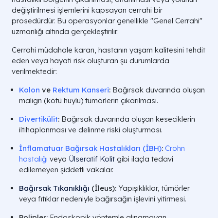
değiştirilmesi işlemlerini kapsayan cerrahi bir
prosedürdür. Bu operasyonlar genellikle "Genel Cerrahi"
uzmanlığı altında gerçekleştirilir.
Cerrahi müdahale kararı, hastanın yaşam kalitesini tehdit
eden veya hayati risk oluşturan şu durumlarda
verilmektedir:
Kolon
ve
Rektum Kanseri
:
Bağırsak duvarında oluşan
malign (kötü huylu) tümörlerin çıkarılması.
Divertikülit
:
Bağırsak duvarında oluşan keseciklerin
iltihaplanması ve delinme riski oluşturması.
İnflamatuar Bağırsak Hastalıkları (İBH)
:
Crohn
hastalığı
veya
Ülseratif Kolit
gibi ilaçla tedavi
edilemeyen şiddetli vakalar.
Bağırsak Tıkanıklığı
(İleus):
Yapışıklıklar, tümörler
veya fıtıklar nedeniyle bağırsağın işlevini yitirmesi.
Polipler:
Endoskopik yöntemle alınamayan,