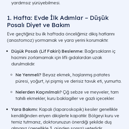
yardımsız yürüyebilmesi.
Kesi Boyutu
0.5 - 1 cm (3-4 adet delik)
1. Hafta: Evde İlk Adımlar – Düşük
Hastanede Kalış
3 - 5 Gün
Posalı Diyet ve Bakım
Ağrı Seviyesi
Minimal (Hafif ağrı kesicilerle kontrol ed
Eve geçtiğiniz bu ilk haftada önceliğimiz dikiş hatlarını
(anastomoz) yormamak ve yara yerini korumaktır.
Normal Hayata
10 - 14 Gün
Düşük Posalı (Lif Fakiri) Beslenme:
Bağırsakların iç
Dönüş
hacmini zorlamamak için lifli gıdalardan uzak
durulmalıdır.
Bağırsak
Ameliyat sonrası çok erken başlar
Hareketleri
Ne Yenmeli?
Beyaz ekmek, haşlanmış patates
Kanser Cerrahisi
Eşit veya daha yüksek (Onkolojik
püresi, yoğurt, iyi pişmiş ve derisiz tavuk eti, yumurta.
Başarısı
prensiplere tam uyum)
Nelerden Kaçınılmalı?
Çiğ sebze ve meyveler, tam
tahıllı ekmekler, kuru baklagiller ve gazlı içecekler.
Yara Bakımı:
Kapalı (laparoskopik) kesiler genellikle
kendiliğinden eriyen dikişlerle kapatılır. Bölgeyi kuru ve
temiz tutmanız, doktorunuzun önerdiği şekilde duş
almanız (genellikle 3. günden sonra) yeterlidir.