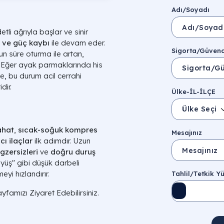
Adı/Soyadı
etli ağrıyla başlar ve sinir
 ve güç kaybı
ile devam eder.
Sigorta/Güven
un süre oturma ile artan,
. Eğer ayak parmaklarında his
e, bu durum acil cerrahi
dir.
Ülke-İL-İLÇE
Ülke Seçin
rahat
,
sıcak-soğuk kompres
Mesajınız
ı ilaçlar
ilk adımdır. Uzun
gzersizleri
ve
doğru duruş
yüş" gibi düşük darbeli
eyi hızlandırır.
Tahlil/Tetkik Y
yfamızı Ziyaret Edebilirsiniz.