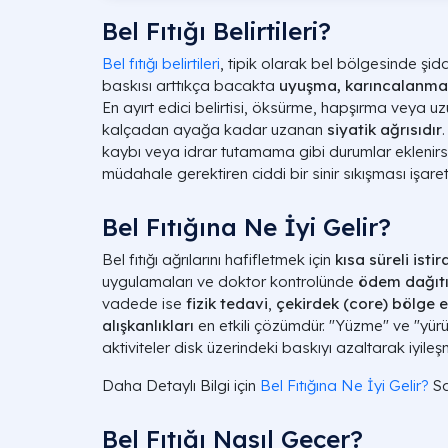
Bel Fıtığı Belirtileri?
Bel fıtığı belirtileri
, tipik olarak bel bölgesinde şidd
baskısı arttıkça bacakta
uyuşma, karıncalanma
En ayırt edici belirtisi, öksürme, hapşırma veya uz
kalçadan ayağa kadar uzanan
siyatik ağrısıdır
kaybı veya idrar tutamama gibi durumlar eklenirs
müdahale gerektiren ciddi bir sinir sıkışması işareti
Bel Fıtığına Ne İyi Gelir?
Bel fıtığı ağrılarını hafifletmek için
kısa süreli isti
uygulamaları ve doktor kontrolünde
ödem dağıtıc
vadede ise
fizik tedavi
,
çekirdek (core) bölge e
alışkanlıkları
en etkili çözümdür. "Yüzme" ve "yürü
aktiviteler disk üzerindeki baskıyı azaltarak iyileşm
Daha Detaylı Bilgi için
Bel Fıtığına Ne İyi Gelir?
Sa
Bel Fıtığı Nasıl Geçer?