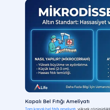
Kapalı Bel Fıtığı Ameliyatı​
Tam kapalı bel fıtığı ameliyatı
, yüksek çözünürlük