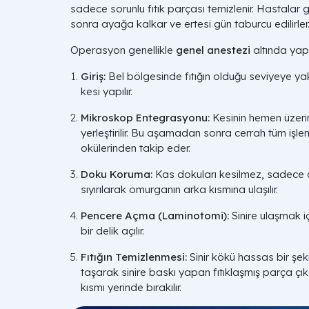
sadece sorunlu fıtık parçası temizlenir. Hastalar 
sonra ayağa kalkar ve ertesi gün taburcu edilirler
Operasyon genellikle
genel anestezi
altında yapı
Giriş:
Bel bölgesinde fıtığın olduğu seviyeye yakl
kesi yapılır.
Mikroskop Entegrasyonu:
Kesinin hemen üzeri
yerleştirilir. Bu aşamadan sonra cerrah tüm iş
okülerinden takip eder.
Doku Koruma:
Kas dokuları kesilmez, sadece ö
sıyırılarak omurganın arka kısmına ulaşılır.
Pencere Açma (Laminotomi):
Sinire ulaşmak 
bir delik açılır.
Fıtığın Temizlenmesi:
Sinir kökü hassas bir şeki
taşarak sinire baskı yapan fıtıklaşmış parça çıkarı
kısmı yerinde bırakılır.