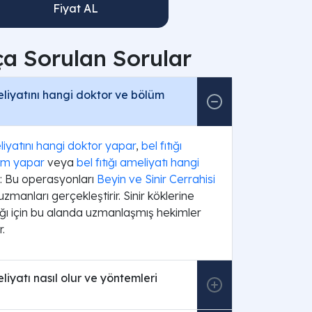
Fiyat AL
ça Sorulan Sorular
meliyatını hangi doktor ve bölüm
eliyatını hangi doktor yapar
,
bel fıtığı
kim yapar
veya
bel fıtığı ameliyatı hangi
: Bu operasyonları
Beyin ve Sinir Cerrahisi
zmanları gerçekleştirir. Sinir köklerine
dığı için bu alanda uzmanlaşmış hekimler
r.
eliyatı nasıl olur ve yöntemleri