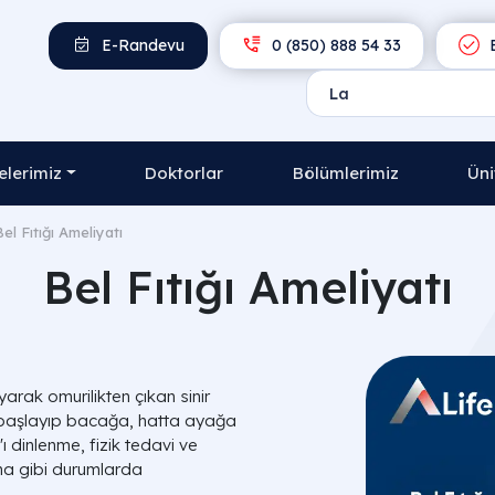
E-Randevu
0 (850) 888 54 33
E
lerimiz
Doktorlar
Bölümlerimiz
Üni
el Fıtığı Ameliyatı
Bel Fıtığı Ameliyatı
yarak omurilikten çıkan sinir
den başlayıp bacağa, hatta ayağa
 dinlenme, fizik tedavi ve
ırma gibi durumlarda