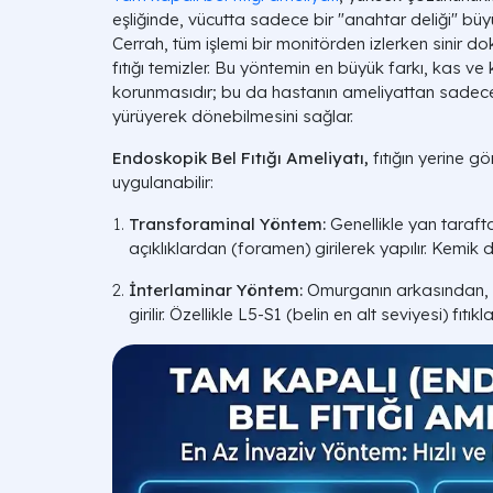
eşliğinde, vücutta sadece bir "anahtar deliği" büyü
Cerrah, tüm işlemi bir monitörden izlerken sinir
fıtığı temizler. Bu yöntemin en büyük farkı, kas
korunmasıdır; bu da hastanın ameliyattan sadece
yürüyerek dönebilmesini sağlar.
Endoskopik Bel Fıtığı Ameliyatı,
fıtığın yerine gö
uygulanabilir:
Transforaminal Yöntem:
Genellikle yan taraf
açıklıklardan (foramen) girilerek yapılır. Kemi
İnterlaminar Yöntem:
Omurganın arkasından, 
girilir. Özellikle L5-S1 (belin en alt seviyesi) fıtıkla