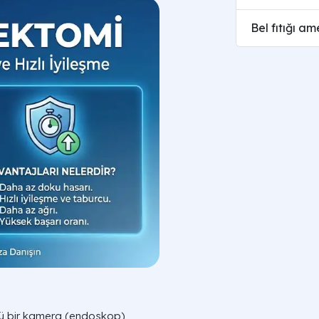
Bel fıtığı am
lü bir kamera (endoskop)