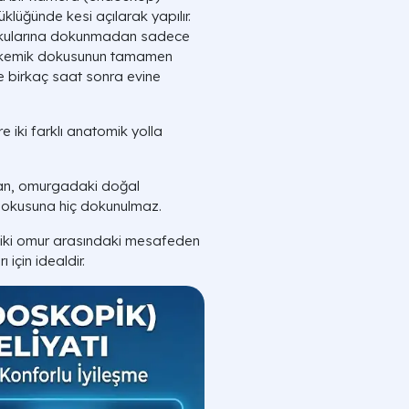
klüğünde kesi açılarak yapılır.
 dokularına dokunmadan sadece
 ve kemik dokusunun tamamen
 birkaç saat sonra evine
re iki farklı anatomik yolla
tan, omurgadaki doğal
k dokusuna hiç dokunulmaz.
iki omur arasındaki mesafeden
rı için idealdir.