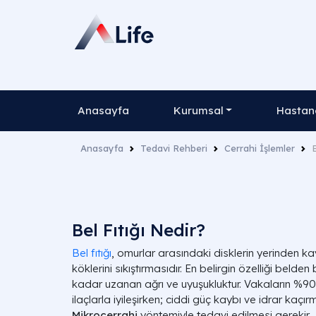
Anasayfa
Kurumsal
Hastane
Anasayfa
Tedavi Rehberi
Cerrahi İşlemler
B
Bel Fıtığı Nedir?
Bel fıtığı
, omurlar arasındaki disklerin yerinden ka
köklerini sıkıştırmasıdır. En belirgin özelliği bel
kadar uzanan ağrı ve uyuşukluktur. Vakaların %90'ı
ilaçlarla iyileşirken; ciddi güç kaybı ve idrar kaç
Mikrocerrahi
yöntemiyle tedavi edilmesi gerekir.