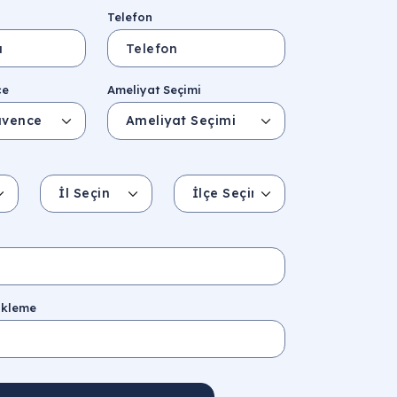
Telefon
ce
Ameliyat Seçimi
İl Seçin
İlçe Seçin
İl/Şehir
Eyalet/Bölge
ükleme