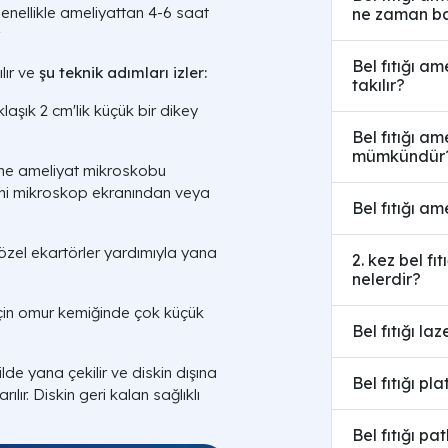
genellikle ameliyattan 4-6 saat
ne zaman ba
.
Bel fıtığı a
lır ve
şu teknik adımları izler:
takılır?
aşık 2 cm'lik küçük bir dikey
Bel fıtığı am
mümkündür
ne ameliyat mikroskobu
lemi mikroskop ekranından veya
Bel fıtığı am
zel ekartörler yardımıyla yana
2. kez bel fıt
nelerdir?
için omur kemiğinde çok küçük
Bel fıtığı la
lde yana çekilir ve diskin dışına
Bel fıtığı p
lır. Diskin geri kalan sağlıklı
Bel fıtığı p