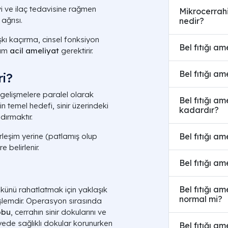
vi ve ilaç tedavisine rağmen
Mikrocerrahi 
ağrısı.
nedir?
kı kaçırma, cinsel fonksiyon
Bel fıtığı a
rum
acil ameliyat
gerektirir.
Bel fıtığı am
ri?
k gelişmelere paralel olarak
Bel fıtığı am
n temel hedefi, sinir üzerindeki
kadardır?
dırmaktır.
rleşim yerine (patlamış olup
Bel fıtığı a
belirlenir.
Bel fıtığı am
Bel fıtığı a
 kökünü rahatlatmak için yaklaşık
normal mi?
 işlemdir. Operasyon sırasında
obu
, cerrahın sinir dokularını ve
yede sağlıklı dokular korunurken
Bel fıtığı a