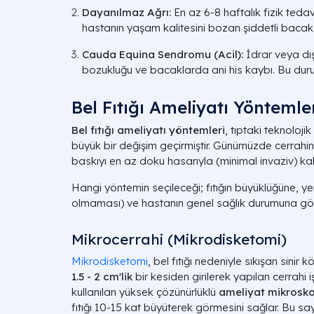
Dayanılmaz Ağrı:
En az 6-8 haftalık fizik teda
hastanın yaşam kalitesini bozan şiddetli bacak 
Cauda Equina Sendromu (Acil):
İdrar veya dış
bozukluğu ve bacaklarda ani his kaybı. Bu du
Bel Fıtığı Ameliyatı Yöntemle
Bel fıtığı ameliyatı yöntemleri
, tıptaki teknoloji
büyük bir değişim geçirmiştir. Günümüzde cerrahini
baskıyı en az doku hasarıyla (minimal invaziv) kal
Hangi yöntemin seçileceği; fıtığın büyüklüğüne, ye
olmaması) ve hastanın genel sağlık durumuna göre 
Mikrocerrahi (Mikrodisketomi)
Mikrodisketomi
, bel fıtığı nedeniyle sıkışan sinir
1.5 - 2 cm'lik
bir kesiden girilerek yapılan cerrahi
kullanılan yüksek çözünürlüklü
ameliyat mikrosk
fıtığı 10-15 kat büyüterek görmesini sağlar. Bu sa