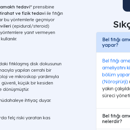
amaktı tedavi"
prensibine
stirahat ve fizik tedavi
ile fıtığın
ılar bu yöntemlerle geçmiyor
Sık
vileri
(epidural/steroid)
bu yöntemlere yanıt vermeyen
llanılır.
Bel fıtığı a
yapar?
Bel fıtığı am
daki fıtıklaşmış disk dokusunun
ameliyatını 
acıyla yapılan cerrahi bir
bölüm yapar
oloji ve mikroskop yardımıyla
(Nöroşirürji)
u
güvenli, küçük bir kesiden
yakın çalışıl
eme dönüşmüştür.
süreci yöneti
 müdahaleye ihtiyaç duyar.
Bel fıtığı am
a felç riski yaratan kas
nelerdir?