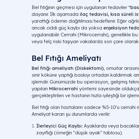
Bel fıtığının geçmesi için uygulanan tedaviler
"bas
dayanır. İlk aşamada
ilaç tedavisi, kısa süreli i
yarattığı ödemin dağıtılması hedeflenir. Eğer ağr
ancak ciddi güç kaybı da yoksa
enjeksiyon teda
uygulanabilir. Cerrahi (Mikrocerrahi), genellikle 
veya felç riski taşıyan vakalarda son çare olarak ku
Bel Fıtığı Ameliyatı
Bel fıtığı ameliyatı (Diskektomi)
, omurlar arasın
sinir köküne yaptığı baskıyı ortadan kaldırmak am
işlemdir. Günümüzde bu operasyon, gelişmiş tekn
yapılan
Mikrocerrahi
yöntemi sayesinde oldukça 
gerçekleştirilen ve hastanın hızla iyileştiği bir işl
Bel fıtığı olan hastaların sadece %5-10'u cerrahi
Ameliyat kararı şu durumlarda verilir:
İlerleyici Güç Kaybı:
Ayaklarda veya bacaklard
zayıflığı (örneğin "düşük ayak" tablosu).