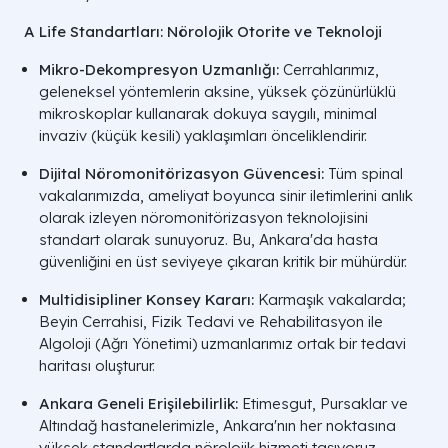
A Life Standartları: Nörolojik Otorite ve Teknoloji
Mikro-Dekompresyon Uzmanlığı:
Cerrahlarımız,
geleneksel yöntemlerin aksine, yüksek çözünürlüklü
mikroskoplar kullanarak dokuya saygılı, minimal
invaziv (küçük kesili) yaklaşımları önceliklendirir.
Dijital Nöromonitörizasyon Güvencesi:
Tüm spinal
vakalarımızda, ameliyat boyunca sinir iletimlerini anlık
olarak izleyen nöromonitörizasyon teknolojisini
standart olarak sunuyoruz. Bu, Ankara'da hasta
güvenliğini en üst seviyeye çıkaran kritik bir mühürdür.
Multidisipliner Konsey Kararı:
Karmaşık vakalarda;
Beyin Cerrahisi, Fizik Tedavi ve Rehabilitasyon ile
Algoloji (Ağrı Yönetimi) uzmanlarımız ortak bir tedavi
haritası oluşturur.
Ankara Geneli Erişilebilirlik:
Etimesgut, Pursaklar ve
Altındağ hastanelerimizle, Ankara'nın her noktasına
yüksek standartlarda nörolojik hizmeti taşıyoruz.