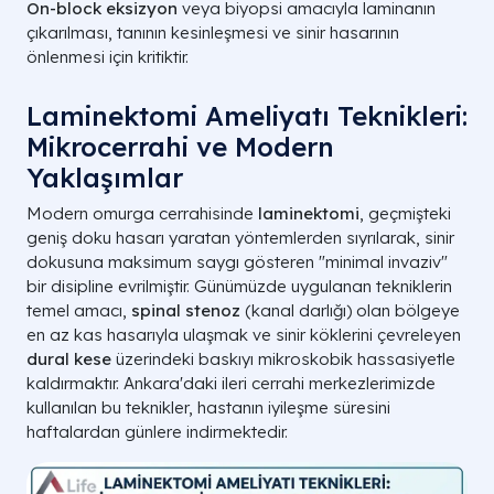
On-block eksizyon
veya biyopsi amacıyla laminanın
çıkarılması, tanının kesinleşmesi ve sinir hasarının
önlenmesi için kritiktir.
Laminektomi Ameliyatı Teknikleri:
Mikrocerrahi ve Modern
Yaklaşımlar
Modern omurga cerrahisinde
laminektomi
, geçmişteki
geniş doku hasarı yaratan yöntemlerden sıyrılarak, sinir
dokusuna maksimum saygı gösteren "minimal invaziv"
bir disipline evrilmiştir. Günümüzde uygulanan tekniklerin
temel amacı,
spinal stenoz
(kanal darlığı) olan bölgeye
en az kas hasarıyla ulaşmak ve sinir köklerini çevreleyen
dural kese
üzerindeki baskıyı mikroskobik hassasiyetle
kaldırmaktır. Ankara'daki ileri cerrahi merkezlerimizde
kullanılan bu teknikler, hastanın iyileşme süresini
haftalardan günlere indirmektedir.