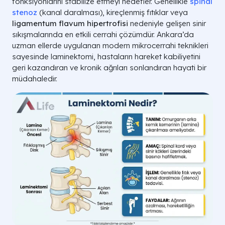
fonksiyonlarını stabilize etmeyi hedefler. Genellikle
spinal
stenoz
(kanal daralması), kireçlenmiş fıtıklar veya
ligamentum flavum hipertrofisi
nedeniyle gelişen sinir
sıkışmalarında en etkili cerrahi çözümdür. Ankara’da
uzman ellerde uygulanan modern mikrocerrahi teknikleri
sayesinde laminektomi, hastaların hareket kabiliyetini
geri kazandıran ve kronik ağrıları sonlandıran hayati bir
müdahaledir.