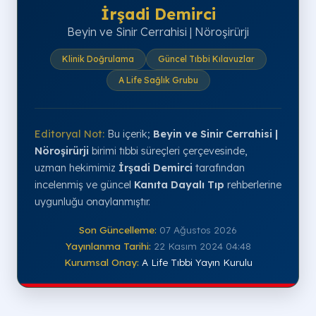
İrşadi Demirci
Beyin ve Sinir Cerrahisi | Nöroşirürji
Klinik Doğrulama
Güncel Tıbbi Kılavuzlar
A Life Sağlık Grubu
Editoryal Not:
Bu içerik;
Beyin ve Sinir Cerrahisi |
Nöroşirürji
birimi tıbbi süreçleri çerçevesinde,
uzman hekimimiz
İrşadi Demirci
tarafından
incelenmiş ve güncel
Kanıta Dayalı Tıp
rehberlerine
uygunluğu onaylanmıştır.
Son Güncelleme:
07 Ağustos 2026
Yayınlanma Tarihi:
22 Kasım 2024 04:48
Kurumsal Onay:
A Life Tıbbi Yayın Kurulu