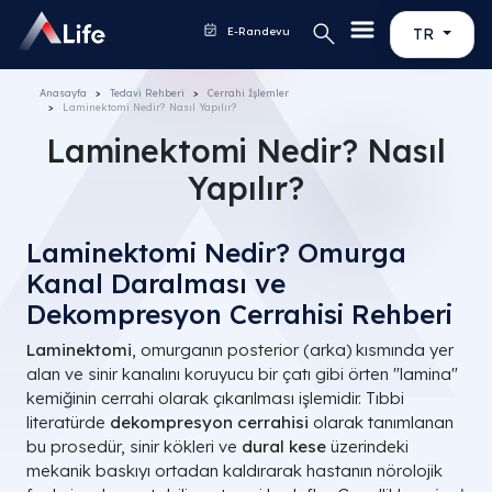
E-Randevu
TR
Anasayfa
Tedavi Rehberi
Cerrahi İşlemler
Laminektomi Nedir? Nasıl Yapılır?
Laminektomi Nedir? Nasıl
Yapılır?
Laminektomi Nedir? Omurga
Kanal Daralması ve
Dekompresyon Cerrahisi Rehberi
Laminektomi
, omurganın posterior (arka) kısmında yer
alan ve sinir kanalını koruyucu bir çatı gibi örten "lamina"
kemiğinin cerrahi olarak çıkarılması işlemidir. Tıbbi
literatürde
dekompresyon cerrahisi
olarak tanımlanan
bu prosedür, sinir kökleri ve
dural kese
üzerindeki
mekanik baskıyı ortadan kaldırarak hastanın nörolojik