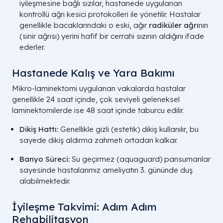
iyileşmesine bağlı sızılar, hastanede uygulanan
kontrollü ağrı kesici protokolleri ile yönetilir. Hastalar
Yaşam kalitesi ölçeklerinde ve
genellikle bacaklarındaki o eski, ağır
radiküler ağrı
nın
SF-36 Skorları
günlük aktivite skorlarında
(sinir ağrısı) yerini hafif bir cerrahi sızının aldığını ifade
belirgin düşüş.
ederler.
Klinik Karar Protokolü: Bel Daralmasında Cerrahi Ger
Hastanede Kalış ve Yara Bakımı
Mikro-laminektomi uygulanan vakalarda hastalar
genellikle 24 saat içinde, çok seviyeli geleneksel
laminektomilerde ise 48 saat içinde taburcu edilir.
Dikiş Hattı:
Genellikle gizli (estetik) dikiş kullanılır, bu
sayede dikiş aldırma zahmeti ortadan kalkar.
Banyo Süreci:
Su geçirmez (aquaguard) pansumanlar
sayesinde hastalarımız ameliyatın 3. gününde duş
alabilmektedir.
İyileşme Takvimi: Adım Adım
Rehabilitasyon