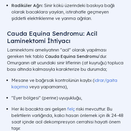
Radiküler Ağrı:
Sinir kökü üzerindeki baskıya bağlı
olarak bacaklara yayılan, istirahatle geçmeyen
şiddetli elektriklenme ve yanma ağrıları.
Cauda Equina Sendromu: Acil
Laminektomi İhtiyacı
Laminektomi ameliyatının "acil" olarak yapılması
gereken tek tablo
Cauda Equina Sendromu
'dur.
Omurganın alt ucundaki sinir liflerinin (at kuyruğu) topluca
bası altında kalmasıyla karakterize bu durumda;
Mesane ve bağırsak kontrolünün kaybı (
idrar/gaita
kaçırma
veya yapamama),
"Eyer bölgesi" (perine) uyuşukluğu,
Her iki bacakta ani gelişen
felç
riski mevcuttur. Bu
belirtilerin varlığında, kalıcı hasarı önlemek için ilk 24-48
saat içinde acil dekompresyon cerrahisi hayati önem
taşır.