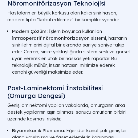
Nöromonitörizasyon Teknolojisi
Hastaların en büyük korkusu olan kalıcı sinir hasarı,
modern tıpta "kabul edilemez" bir komplikasyondur.
Modern Çözüm:
İşlem boyunca kullanılan
intraoperatif nöromonitörizasyon
sistemi, hastanın
sinir iletimlerini dijital bir ekranda saniye saniye takip
eder. Cerrah, sinire yaklaştığında sistem sesli ve görsel
uyarı vererek en ufak bir hassasiyeti raporlar. Bu
teknolojik mühür, insan hatasını minimize ederek
cerrahi güvenliği maksimize eder.
Post-Laminektomi İnstabilitesi
(Omurga Dengesi)
Geniş laminektomi yapılan vakalarda, omurganın arka
destek yapılarının aşırı alınması sonucu omurların birbiri
üzerinde kayması riskidir.
Biyomekanik Planlama:
Eğer dar kanal çok geniş bir
Gelenekse
Teknik Özellik
Mikro-Laminektomi
alana yayılmışsa ve faset eklemlerin korunması
Laminekt