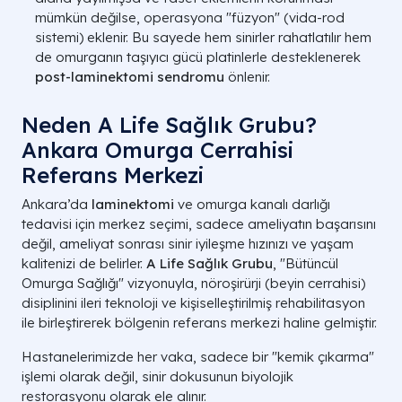
mümkün değilse, operasyona "füzyon" (vida-rod
sistemi) eklenir. Bu sayede hem sinirler rahatlatılır hem
Görüntüleme
Yüksek Güçlü
Çıplak Göz 
Sistemi
Mikroskop
de omurganın taşıyıcı gücü platinlerle desteklenerek
post-laminektomi sendromu
önlenir.
Minimum (Doku
Kas Hasarı
Belirgin (K
Aralayıcı)
Neden A Life Sağlık Grubu?
Ankara Omurga Cerrahisi
Kemik
Sınırlı ve Odaklı
Geniş ve T
Rezeksiyonu
Referans Merkezi
Ankara’da
laminektomi
ve omurga kanalı darlığı
Sinir Yaralanma
Çok Düşük
Düşük
Riski
tedavisi için merkez seçimi, sadece ameliyatın başarısını
değil, ameliyat sonrası sinir iyileşme hızınızı ve yaşam
Ameliyat Süresi
45 - 90 Dakika
90 - 150 Da
kalitenizi de belirler.
A Life Sağlık Grubu
, "Bütüncül
Omurga Sağlığı" vizyonuyla, nöroşirürji (beyin cerrahisi)
Teknik Analiz: Mikro, Geleneksel ve Endoskopik Dekomp
disiplinini ileri teknoloji ve kişiselleştirilmiş rehabilitasyon
ile birleştirerek bölgenin referans merkezi haline gelmiştir.
Hastanelerimizde her vaka, sadece bir "kemik çıkarma"
işlemi olarak değil, sinir dokusunun biyolojik
restorasyonu olarak ele alınır.