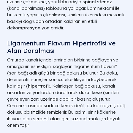
üzerine çökmesine, yani tıbbi adıyla
spinal stenoz
(kanal daralması) tablosuna yol açar. Laminektomi ile
bu kemik yapının çıkarılması, sinirlerin üzerindeki mekanik
baskıyı doğrudan ortadan kaldıran en etkili
dekompresyon
yöntemidir.
Ligamentum Flavum Hipertrofisi ve
Alan Daralması
Omurga kanalı içinde laminaları birbirine bağlayan ve
omurganın esnekliğini sağlayan "ligamentum flavum"
(sarı bağ) adlı güçlü bir bağ dokusu bulunur. Bu doku,
dejeneratif süreçler sonucu elastikiyetini kaybederek
kalınlaşır (
hipertrofi
). Kalınlaşan bağ dokusu, kanalı
arkadan ve yanlardan daraltarak
dural kese
(sinirleri
çevreleyen zar) üzerinde ciddi bir basınç oluşturur.
Cerrahi sırasında sadece kemik değil, bu kalınlaşmış bağ
dokusu da titizlikle temizlenir. Bu adım, sinir köklerine
ihtiyacı olan serbest alanı geri kazandırmak için hayati
önem taşır.