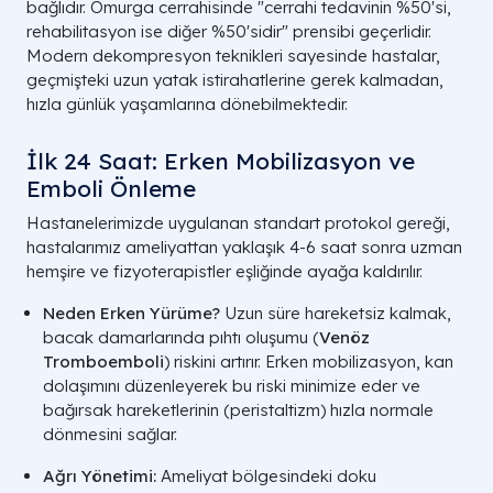
bağlıdır. Omurga cerrahisinde "cerrahi tedavinin %50'si,
rehabilitasyon ise diğer %50'sidir" prensibi geçerlidir.
Modern dekompresyon teknikleri sayesinde hastalar,
geçmişteki uzun yatak istirahatlerine gerek kalmadan,
hızla günlük yaşamlarına dönebilmektedir.
Klinik Durum
Gözlemlenen Belirti
İlk 24 Saat: Erken Mobilizasyon ve
100-200 metre yürüme sonrası
Emboli Önleme
Nörojenik
bacaklarda uyuşma ve durma
Klaudikasyon
Hastanelerimizde uygulanan standart protokol gereği,
ihtiyacı.
hastalarımız ameliyattan yaklaşık 4-6 saat sonra uzman
hemşire ve fizyoterapistler eşliğinde ayağa kaldırılır.
Ayak düşmesi veya parmak
Kas Güçsüzlüğü
ucuna kalkamama gibi motor
Neden Erken Yürüme?
Uzun süre hareketsiz kalmak,
kayıplar.
bacak damarlarında pıhtı oluşumu (
Venöz
Tromboemboli
) riskini artırır. Erken mobilizasyon, kan
İnatçı
3 aydan uzun süren, fizik tedavi
dolaşımını düzenleyerek bu riski minimize eder ve
Radikülopati
rağmen geçmeyen bacak ağrısı.
bağırsak hareketlerinin (peristaltizm) hızla normale
dönmesini sağlar.
MR/BT'de kanal çapının
10
Radyolojik Stenoz
mm'den küçük
olması.
Ağrı Yönetimi:
Ameliyat bölgesindeki doku