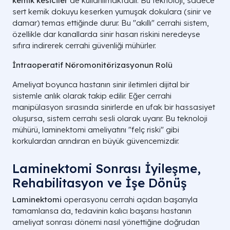
kemik kesiciler
de kullanılmaktadır. Bu teknoloji, sadece
sert kemik dokuyu keserken yumuşak dokulara (sinir ve
damar) temas ettiğinde durur. Bu "akıllı" cerrahi sistem,
özellikle dar kanallarda sinir hasarı riskini neredeyse
sıfıra indirerek cerrahi güvenliği mühürler.
İntraoperatif Nöromonitörizasyonun Rolü
Ameliyat boyunca hastanın sinir iletimleri dijital bir
sistemle anlık olarak takip edilir. Eğer cerrahi
manipülasyon sırasında sinirlerde en ufak bir hassasiyet
oluşursa, sistem cerrahı sesli olarak uyarır. Bu teknoloji
mühürü, laminektomi ameliyatını "felç riski" gibi
korkulardan arındıran en büyük güvencemizdir.
Laminektomi Sonrası İyileşme,
Rehabilitasyon ve İşe Dönüş
Laminektomi
operasyonu cerrahi açıdan başarıyla
tamamlansa da, tedavinin kalıcı başarısı hastanın
ameliyat sonrası dönemi nasıl yönettiğine doğrudan