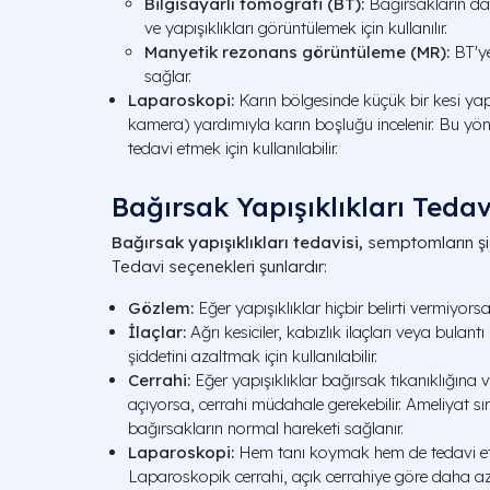
Bilgisayarlı tomografi (BT):
Bağırsakların dah
ve yapışıklıkları görüntülemek için kullanılır.
Manyetik rezonans görüntüleme (MR):
BT'ye
sağlar.
Laparoskopi:
Karın bölgesinde küçük bir kesi yapı
kamera) yardımıyla karın boşluğu incelenir. Bu 
tedavi etmek için kullanılabilir.
Bağırsak Yapışıklıkları Tedav
Bağırsak yapışıklıkları tedavisi,
semptomların şid
Tedavi seçenekleri şunlardır:
Gözlem:
Eğer yapışıklıklar hiçbir belirti vermiyors
İlaçlar:
Ağrı kesiciler, kabızlık ilaçları veya bulantı
şiddetini azaltmak için kullanılabilir.
Cerrahi:
Eğer yapışıklıklar bağırsak tıkanıklığına 
açıyorsa, cerrahi müdahale gerekebilir. Ameliyat sıra
bağırsakların normal hareketi sağlanır.
Laparoskopi:
Hem tanı koymak hem de tedavi etmek
Laparoskopik cerrahi, açık cerrahiye göre daha az