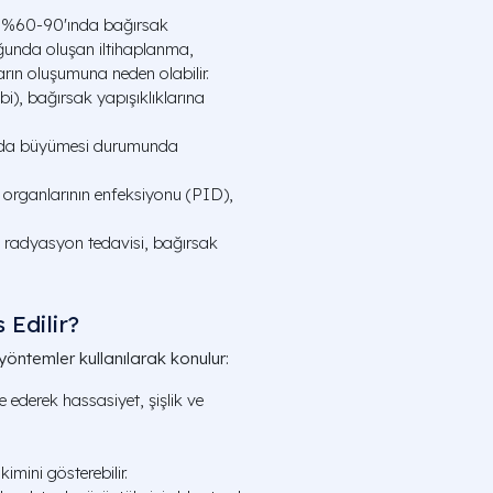
ın %60-90'ında bağırsak
luğunda oluşan iltihaplanma,
rın oluşumuna neden olabilir.
ibi), bağırsak yapışıklıklarına
nda büyümesi durumunda
organlarının enfeksiyonu (PID),
 radyasyon tedavisi, bağırsak
 Edilir?
 yöntemler kullanılarak konulur:
ederek hassasiyet, şişlik ve
imini gösterebilir.