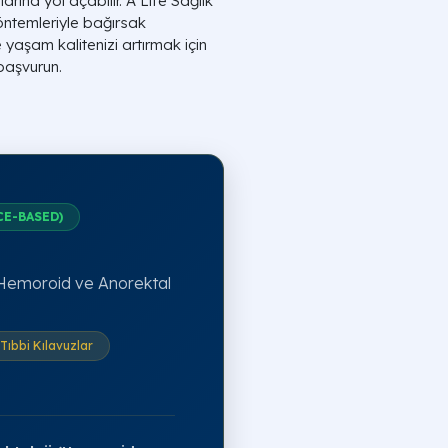
larına yol açabilir. A Life Sağlık
öntemleriyle bağırsak
 yaşam kalitenizi artırmak için
 başvurun.
CE-BASED)
 (Hemoroid ve Anorektal
Tıbbi Kılavuzlar