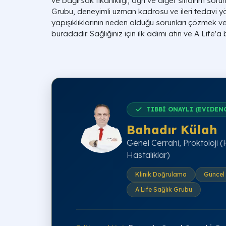
ve bağırsak tıkanıklığı, ağrı ve diğer sindirim sorun
Grubu, deneyimli uzman kadrosu ve ileri tedavi y
yapışıklıklarının neden olduğu sorunları çözmek ve
buradadır. Sağlığınız için ilk adımı atın ve A Life'a
TIBBİ ONAYLI (EVIDEN
Bahadır Külah
Genel Cerrahi, Proktoloji
Hastalıklar)
Klinik Doğrulama
Güncel 
A Life Sağlık Grubu