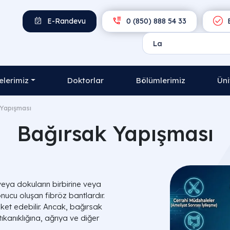
E-Randevu
0 (850) 888 54 33
E
lerimiz
Doktorlar
Bölümlerimiz
Üni
Yapışması
Bağırsak Yapışması
veya dokuların birbirine veya
ucu oluşan fibröz bantlardır.
ket edebilir. Ancak, bağırsak
 tıkanıklığına, ağrıya ve diğer