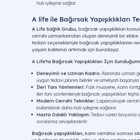
hızlı iyileşme sağlar.
A life ile Bağırsak Yapışıklıkları T
A Life Sağlık Grubu,
bağırsak yapışıklıkları kon
cerrahi uzmanlarından oluşan deneyimli bir ekibe sa
tedavi seçenekleriyle bağırsak yapışıklıklarının 
yaşam kalitenizi artırmak için buradayız.
A Life'ta Bağırsak Yapışıklıkları İçin Sunduğum
Deneyimli ve Uzman Kadro:
Alanında uzman gen
uygun tedavi planını belirler ve ameliyatı başarıyla g
İleri Tanı Yöntemleri:
Fizik muayene, karın röntg
ileri tanı yöntemleriyle bağırsak yapışıklıkları teşhis e
Modern Cerrahi Teknikler:
Laparoskopik cerrahi 
kullanılarak daha hızlı iyileşme sağlanır.
Hasta Odaklı Yaklaşım:
Tedavi süreci boyunca s
sorularınız cevaplandırılır.
Bağırsak yapışıklıkları,
karın cerrahisi sonrası s