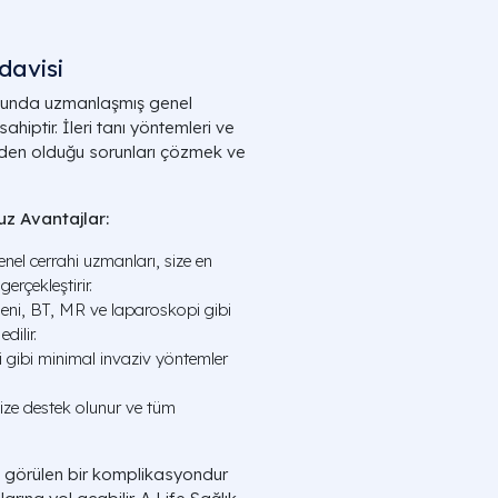
edavisi
usunda uzmanlaşmış genel
hiptir. İleri tanı yöntemleri ve
neden olduğu sorunları çözmek ve
uz Avantajlar:
el cerrahi uzmanları, size en
erçekleştirir.
eni, BT, MR ve laparoskopi gibi
dilir.
gibi minimal invaziv yöntemler
ize destek olunur ve tüm
ık görülen bir komplikasyondur