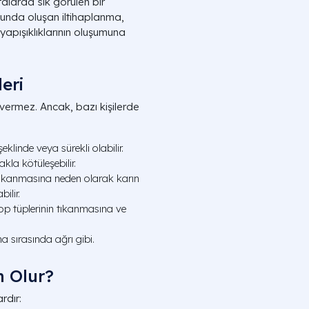
talarda sık görülen bir
unda oluşan iltihaplanma,
apışıklıklarının oluşumuna
leri
 vermez. Ancak, bazı kişilerde
eklinde veya sürekli olabilir.
la kötüleşebilir.
 tıkanmasına neden olarak karın
ilir.
lop tüplerinin tıkanmasına ve
a sırasında ağrı gibi.
n Olur?
rdır: