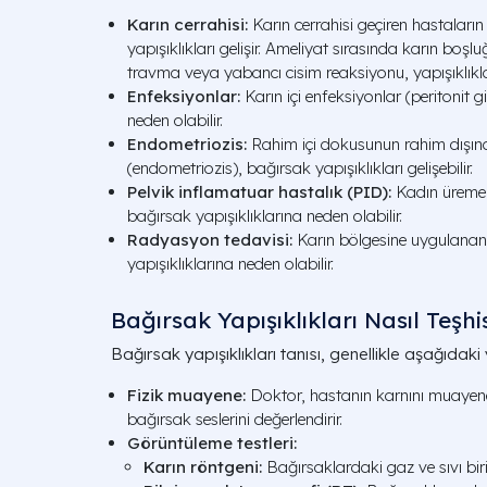
Karın cerrahisi:
Karın cerrahisi geçiren hastalar
yapışıklıkları gelişir. Ameliyat sırasında karın boş
travma veya yabancı cisim reaksiyonu, yapışıklıkla
Enfeksiyonlar:
Karın içi enfeksiyonlar (peritonit g
neden olabilir.
Endometriozis:
Rahim içi dokusunun rahim dışı
(endometriozis), bağırsak yapışıklıkları gelişebilir.
Pelvik inflamatuar hastalık (PID):
Kadın üreme 
bağırsak yapışıklıklarına neden olabilir.
Radyasyon tedavisi:
Karın bölgesine uygulanan
yapışıklıklarına neden olabilir.
Bağırsak Yapışıklıkları Nasıl Teşhis
Bağırsak yapışıklıkları tanısı, genellikle aşağıdaki
Fizik muayene:
Doktor, hastanın karnını muayene 
bağırsak seslerini değerlendirir.
Görüntüleme testleri:
Karın röntgeni:
Bağırsaklardaki gaz ve sıvı birik