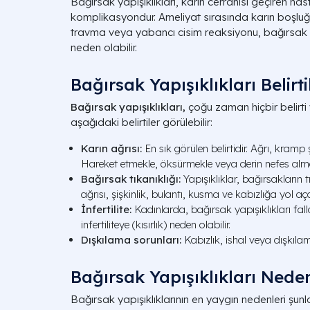
Bağırsak yapışıklıkları, karın cerrahisi geçiren has
komplikasyondur. Ameliyat sırasında karın boşluğ
travma veya yabancı cisim reaksiyonu, bağırsak y
neden olabilir.
Bağırsak Yapışıklıkları Belirti
Bağırsak yapışıklıkları,
çoğu zaman hiçbir belirti
aşağıdaki belirtiler görülebilir:
Karın ağrısı:
En sık görülen belirtidir. Ağrı, kramp ş
Hareket etmekle, öksürmekle veya derin nefes almak
Bağırsak tıkanıklığı:
Yapışıklıklar, bağırsakların
ağrısı, şişkinlik, bulantı, kusma ve kabızlığa yol açab
İnfertilite:
Kadınlarda, bağırsak yapışıklıkları fal
infertiliteye (kısırlık) neden olabilir.
Dışkılama sorunları:
Kabızlık, ishal veya dışkılam
Bağırsak Yapışıklıkları Nede
Bağırsak yapışıklıklarının en yaygın nedenleri şunla