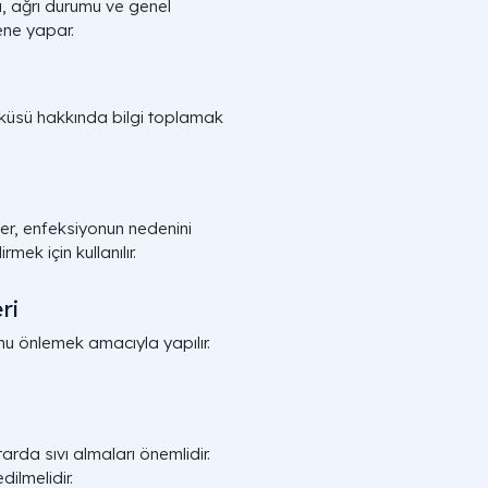
ı, ağrı durumu ve genel
ene yapar.
öyküsü hakkında bilgi toplamak
stler, enfeksiyonun nedenini
ek için kullanılır.
ri
nu önlemek amacıyla yapılır.
tarda sıvı almaları önemlidir.
dilmelidir.