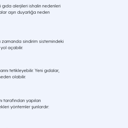
gıda alerjileri ishalin nedenleri
lar aşırı duyarlığa neden
ynı zamanda sindirim sistemindeki
yol açabilir.
nı tetikleyebilir. Yeni gıdalar,
eden olabilir.
anı tarafından yapılan
kleri yöntemler şunlardır: