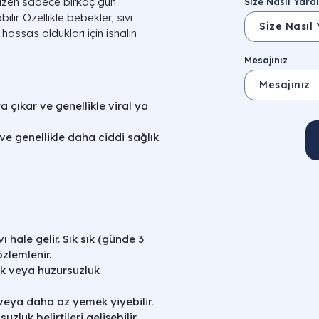
, bazen sadece birkaç gün
Size Nasıl Yardı
lir. Özellikle bebekler, sıvı
assas oldukları için ishalin
Mesajınız
 çıkar ve genellikle viral ya
ve genellikle daha ciddi sağlık
 hale gelir. Sık sık (günde 3
zlemlenir.
ak veya huzursuzluk
veya daha az yemek yiyebilir.
luk belirtileri gelişebilir.