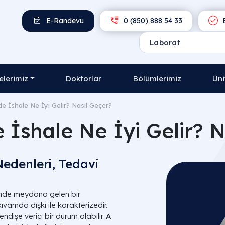
E-Randevu
0 (850) 888 54 33
E
lerimiz
Doktorlar
Bölümlerimiz
Üni
e İshale Ne İyi Gelir? Nasıl Geçer?
 İshale Ne İyi Gelir? N
 Nedenleri, Tedavi
vinde meydana gelen bir
ıvamda dışkı ile karakterizedir.
ndişe verici bir durum olabilir.
A