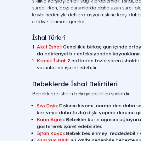
sıklıkla karşılaşılan bir sağlık problemidir. İshal
sürebilirken, bazı durumlarda daha uzun süreli olabi
kaybı nedeniyle dehidratasyon riskine karşı daha h
ciddiye alınması gerekir.
İshal Türleri
Akut İshal:
Genellikle birkaç gün içinde ortaya
da bakteriyel bir enfeksiyondan kaynaklanır.
Kronik İshal:
2 haftadan fazla süren ishaldir 
sorunlarına işaret edebilir.
Bebeklerde İshal Belirtileri
Bebeklerde ishalin belirgin belirtileri şunlardır:
Sıvı Dışkı:
Dışkının kıvamı, normalden daha sıvı
kez veya daha fazla) dışkı yapma durumu gö
Karın Ağrısı:
Bebekler karın ağrısını ağlayar
göstererek işaret edebilirler.
İştah Kaybı:
Bebek beslenmeyi reddedebilir 
Aşırı Susuzluk:
Su kaybı nedeniyle bebekte susuz