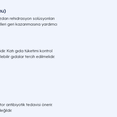
nu)
ğızdan rehidrasyon solüsyonları
ralleri geri kazanmasına yardımcı
ir. Katı gıda tüketimi kontrol
bilir gıdalar tercih edilmelidir.
or antibiyotik tedavisi önerir.
eğildir.