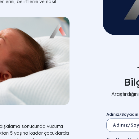
rini, belirtilerini ve nasıl
Bi
Araştırdığı
Adınız/Soyadın
ık dışkılama sonucunda vücutta
ylıktan 5 yaşına kadar çocuklarda