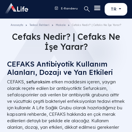
E-Randevu
TR
Anasayfa
Tedavi Rehberi
Makale
Cefaks Nedir? | Cefaks Ne İşe Yarar?
Cefaks Nedir? | Cefaks Ne
İşe Yarar?
CEFAKS Antibiyotik Kullanım
Alanları, Dozajı ve Yan Etkileri
CEFAKS,
sefuroksim
etken maddesini içeren, yaygın
olarak reçete edilen bir antibiyotiktir. Sefuroksim,
sefalosporinler adı verilen bir antibiyotik grubuna aittir
ve vücuttaki çeşitli bakteriyel enfeksiyonları tedavi etmek
için kullanılır. A Life Sağlık Grubu olarak hazırladığımız bu
kapsamlı rehberde, CEFAKS hakkında en çok merak
edilenleri detaylı bir şekilde ele alacağız. Kullanım
alanları, dozajı, yan etkileri, dikkat edilmesi gerekenler