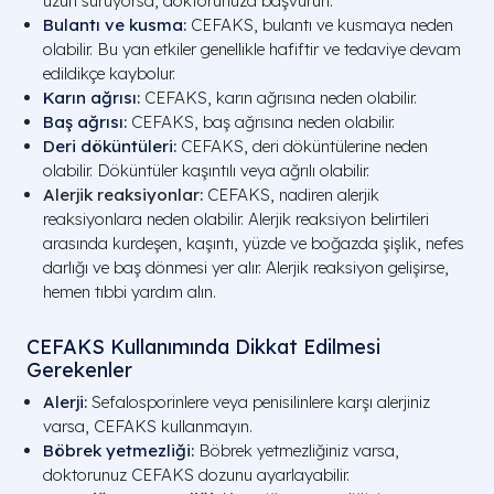
uzun sürüyorsa, doktorunuza başvurun.
Bulantı ve kusma
:
CEFAKS, bulantı ve kusmaya neden
olabilir. Bu yan etkiler genellikle hafiftir ve tedaviye devam
edildikçe kaybolur.
Karın ağrısı
:
CEFAKS, karın ağrısına neden olabilir.
Baş ağrısı
:
CEFAKS, baş ağrısına neden olabilir.
Deri döküntüleri
:
CEFAKS, deri döküntülerine neden
olabilir. Döküntüler kaşıntılı veya ağrılı olabilir.
Alerjik reaksiyonlar:
CEFAKS, nadiren alerjik
reaksiyonlara neden olabilir. Alerjik reaksiyon belirtileri
arasında kurdeşen, kaşıntı, yüzde ve boğazda şişlik, nefes
darlığı ve baş dönmesi yer alır. Alerjik reaksiyon gelişirse,
hemen tıbbi yardım alın.
CEFAKS Kullanımında Dikkat Edilmesi
Gerekenler
Alerji
:
Sefalosporinlere veya penisilinlere karşı alerjiniz
varsa, CEFAKS kullanmayın.
Böbrek yetmezliği
:
Böbrek yetmezliğiniz varsa,
doktorunuz CEFAKS dozunu ayarlayabilir.