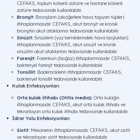
CEFAKS, toplum kökenli zatürre ve hastane kökenli
zatürre tedavisinde kullanılabilir.
Bronşit
:
Bronşların (akciğerlere hava taşıyan tüpler)
iltihaplanmasıdır. CEFAKS, akut bronşit ve kronik
bronşitin akut ataklarının tedavisinde kullanılabilir.
Sinüzit
:
Sinüslerin (yüz kemiklerindeki hava boşlukları)
iltihaplanmasıdır. CEFAKS, akut sinüzit ve kronik
sinüzitin akut ataklarının tedavisinde kullanılabilir.
Farenjit
:
Farenksin (boğaz) iltihaplanmasıdır. CEFAKS,
bakteriyel farenjit tedavisinde kullanılabilir.
Tonsillit
:
Bademciklerin iltihaplanmasıdır. CEFAKS,
bakteriyel tonsillit tedavisinde kullanılabilir.
Kulak Enfeksiyonları
Orta kulak iltihabı (Otitis media)
:
Orta kulağın
iltihaplanmasıdır. CEFAKS, akut orta kulak iltihabı ve
tekrarlayan orta kulak iltihabı tedavisinde kullanılabilir.
İdrar Yolu Enfeksiyonları
Sistit
:
Mesanenin iltihaplanmasıdır. CEFAKS, akut sistit
ve tekrarlayan sistit tedavisinde kullanılabilir.