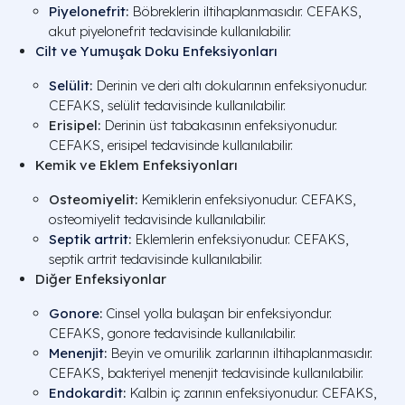
Piyelonefrit
:
Böbreklerin iltihaplanmasıdır. CEFAKS,
akut piyelonefrit tedavisinde kullanılabilir.
Cilt ve Yumuşak Doku Enfeksiyonları
Selülit
:
Derinin ve deri altı dokularının enfeksiyonudur.
CEFAKS, selülit tedavisinde kullanılabilir.
Erisipel:
Derinin üst tabakasının enfeksiyonudur.
CEFAKS, erisipel tedavisinde kullanılabilir.
Kemik ve Eklem Enfeksiyonları
Osteomiyelit:
Kemiklerin enfeksiyonudur. CEFAKS,
osteomiyelit tedavisinde kullanılabilir.
Septik artrit
:
Eklemlerin enfeksiyonudur. CEFAKS,
septik artrit tedavisinde kullanılabilir.
Diğer Enfeksiyonlar
Gonore
:
Cinsel yolla bulaşan bir enfeksiyondur.
CEFAKS, gonore tedavisinde kullanılabilir.
Menenjit
:
Beyin ve omurilik zarlarının iltihaplanmasıdır.
CEFAKS, bakteriyel menenjit tedavisinde kullanılabilir.
Endokardit
:
Kalbin iç zarının enfeksiyonudur. CEFAKS,