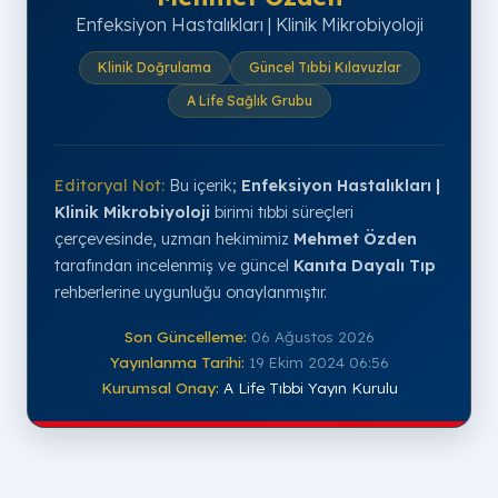
Enfeksiyon Hastalıkları | Klinik Mikrobiyoloji
Klinik Doğrulama
Güncel Tıbbi Kılavuzlar
A Life Sağlık Grubu
Editoryal Not:
Bu içerik;
Enfeksiyon Hastalıkları |
Klinik Mikrobiyoloji
birimi tıbbi süreçleri
çerçevesinde, uzman hekimimiz
Mehmet Özden
tarafından incelenmiş ve güncel
Kanıta Dayalı Tıp
rehberlerine uygunluğu onaylanmıştır.
Son Güncelleme:
06 Ağustos 2026
Yayınlanma Tarihi:
19 Ekim 2024 06:56
Kurumsal Onay:
A Life Tıbbi Yayın Kurulu