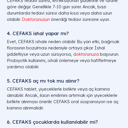
CEFAKS tedavi süresi, enfeksiyonun şiddetine ve türüne
göre değişir. Genellikle 7-10 gün sürer. Ancak, bazı
durumlarda tedavi süresi daha kısa veya daha uzun
olabilir.
Doktorunuzun
önerdiği tedavi süresine uyun.
4. CEFAKS ishal yapar mı?
Evet, CEFAKS ishale neden olabilir. Bu yan etki, bağırsak
florasının bozulması nedeniyle ortaya çıkar. İshal
şiddetliyse veya uzun sürüyorsa,
doktorunuza
başvurun.
Probiyotik kullanımı, ishali önlemeye veya hafifletmeye
yardımcı olabilir.
5. CEFAKS aç mı tok mu alınır?
CEFAKS tablet, yiyeceklerle birlikte veya aç karnına
alınabilir. Ancak, ilacın emilimini artırmak için yiyeceklerle
birlikte alınması önerilir. CEFAKS oral süspansiyon ise aç
karnına alınmalıdır.
6. CEFAKS çocuklarda kullanılabilir mi?