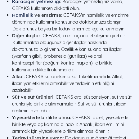
Karaciğer yetmezliği
:
Karaciğer yetmezliğiniz varsa,
CEFAKS kullanırken dikkatli olun.
Hamilelik
ve emzirme:
CEFAKS'ın hamilelik ve emzirme
döneminde kullanımı konusunda doktorunuza danışın.
Doktorunuz başka bir tedavi önermedikçe kullanmayın.
Diğer ilaçlar:
CEFAKS, bazı ilaçlarla etkileşime girebilir.
Kullanmakta olduğunuz diğer ilaçlar hakkında
doktorunuza bilgi verin. Özellikle kan sulandırıcı ilaçlar
(warfarin gibi), probenesid (gut ilacı) ve oral
kontraseptifler (doğum kontrol hapları) ile birlikte
kullanırken dikkatli olunmalıdır.
Alkol:
CEFAKS kullanırken alkol tüketilmemelidir. Alkol,
ilacın yan etkilerini artırabilir ve tedavinin etkinliğini
azaltabilir.
Süt ve süt ürünleri:
CEFAKS oral süspansiyon, süt ve süt
ürünleriyle birlikte alınmamalıdır. Süt ve süt ürünleri, ilacın
emilimini azaltabilir.
Yiyeceklerle birlikte alma:
CEFAKS tablet, yiyeceklerle
birlikte veya aç karnına alınabilir. Ancak, ilacın emilimini
artırmak için yiyeceklerle birlikte alınması önerilir.
Tedavi süresine uyma:
Doktorunuzun önerdiği tedavi