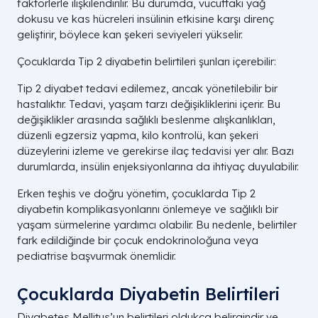
faktörlerle ilişkilendirilir. Bu durumda, vücuttaki yağ
dokusu ve kas hücreleri insülinin etkisine karşı direnç
geliştirir, böylece kan şekeri seviyeleri yükselir.
Çocuklarda Tip 2 diyabetin belirtileri şunları içerebilir:
Tip 2 diyabet tedavi edilemez, ancak yönetilebilir bir
hastalıktır. Tedavi, yaşam tarzı değişikliklerini içerir. Bu
değişiklikler arasında sağlıklı beslenme alışkanlıkları,
düzenli egzersiz yapma, kilo kontrolü, kan şekeri
düzeylerini izleme ve gerekirse ilaç tedavisi yer alır. Bazı
durumlarda, insülin enjeksiyonlarına da ihtiyaç duyulabilir.
Erken teşhis ve doğru yönetim, çocuklarda Tip 2
diyabetin komplikasyonlarını önlemeye ve sağlıklı bir
yaşam sürmelerine yardımcı olabilir. Bu nedenle, belirtiler
fark edildiğinde bir çocuk endokrinoloğuna veya
pediatrise başvurmak önemlidir.
Çocuklarda Diyabetin Belirtileri
Diyabetes Mellitus’un belirtileri oldukça belirgindir ve