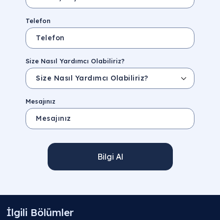
Telefon
Size Nasıl Yardımcı Olabiliriz?
Mesajınız
Bilgi Al