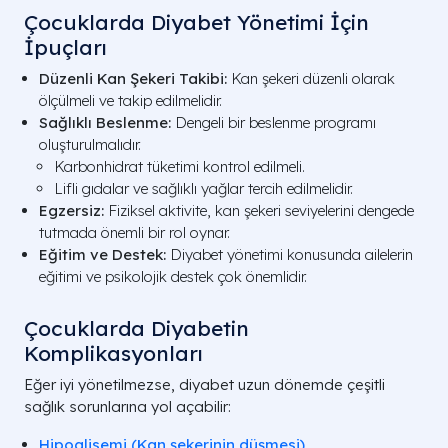
Çocuklarda Diyabet Yönetimi İçin
İpuçları
Düzenli Kan Şekeri Takibi:
Kan şekeri düzenli olarak
ölçülmeli ve takip edilmelidir.
Sağlıklı Beslenme:
Dengeli bir beslenme programı
oluşturulmalıdır.
Karbonhidrat tüketimi kontrol edilmeli.
Lifli gıdalar ve sağlıklı yağlar tercih edilmelidir.
Egzersiz:
Fiziksel aktivite, kan şekeri seviyelerini dengede
tutmada önemli bir rol oynar.
Eğitim ve Destek:
Diyabet yönetimi konusunda ailelerin
eğitimi ve psikolojik destek çok önemlidir.
Çocuklarda Diyabetin
Komplikasyonları
Eğer iyi yönetilmezse, diyabet uzun dönemde çeşitli
sağlık sorunlarına yol açabilir:
Hipoglisemi (Kan şekerinin düşmesi)