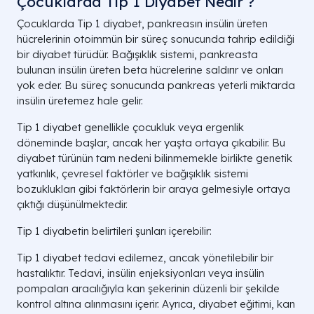
Çocuklarda Tip 1 Diyabet Nedir ?
Çocuklarda Tip 1 diyabet, pankreasın insülin üreten
hücrelerinin otoimmün bir süreç sonucunda tahrip edildiği
bir diyabet türüdür. Bağışıklık sistemi, pankreasta
bulunan insülin üreten beta hücrelerine saldırır ve onları
yok eder. Bu süreç sonucunda pankreas yeterli miktarda
insülin üretemez hale gelir.
Tip 1 diyabet genellikle çocukluk veya ergenlik
döneminde başlar, ancak her yaşta ortaya çıkabilir. Bu
diyabet türünün tam nedeni bilinmemekle birlikte genetik
yatkınlık, çevresel faktörler ve bağışıklık sistemi
bozuklukları gibi faktörlerin bir araya gelmesiyle ortaya
çıktığı düşünülmektedir.
Tip 1 diyabetin belirtileri şunları içerebilir:
Tip 1 diyabet tedavi edilemez, ancak yönetilebilir bir
hastalıktır. Tedavi, insülin enjeksiyonları veya insülin
pompaları aracılığıyla kan şekerinin düzenli bir şekilde
kontrol altına alınmasını içerir. Ayrıca, diyabet eğitimi, kan