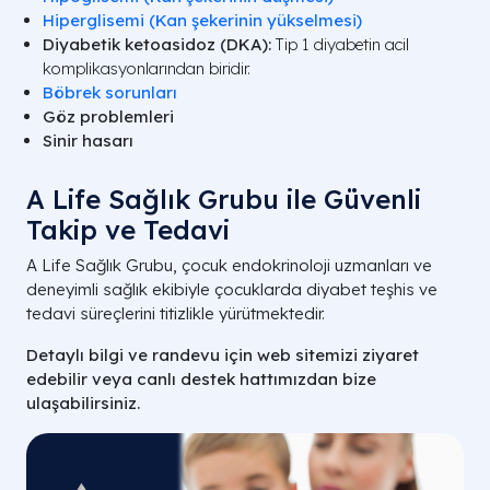
Hiperglisemi (Kan şekerinin yükselmesi)
Diyabetik ketoasidoz (DKA):
Tip 1 diyabetin acil
komplikasyonlarından biridir.
Böbrek sorunları
Göz problemleri
Sinir hasarı
A Life Sağlık Grubu ile Güvenli
Takip ve Tedavi
A Life Sağlık Grubu, çocuk endokrinoloji uzmanları ve
deneyimli sağlık ekibiyle çocuklarda diyabet teşhis ve
tedavi süreçlerini titizlikle yürütmektedir.
Detaylı bilgi ve randevu için web sitemizi ziyaret
edebilir veya canlı destek hattımızdan bize
ulaşabilirsiniz.