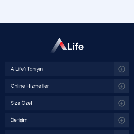
Detaylı Bilgi
Uzm. Dr. Ayşe Ilcı
Detaylı Bilgi
Uzm. Dr. Mücahit Koçoğlu
A Life'ı Tanıyın
Detaylı Bilgi
Online Hizmetler
Uzm. Dr. Elvin Mustafayev
Detaylı Bilgi
Size Özel
İletişim
Uzm. Dr. Zeynep Bediroğlu
Detaylı Bilgi