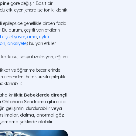
ipine
göre değişir. Basit bir
 etkileyen jeneralize tonik-klonik
i epilepside genellikle birden fazla
 Bu durum, çeşitli yan etkilerin
bilişsel yavaşlama
,
uyku
yon
,
anksiyete
) bu yan etkiler
 korkusu, sosyal izolasyon, eğitim
kkat ve öğrenme becerilerinde
an nedenden, hem sürekli epileptik
klanabilir.
ha kritiktir.
Bebeklerde dirençli
a Ohtahara Sendromu gibi ciddi
in gelişimini durdurabilir veya
n kasılmalar, dalma, anormal göz
aşamama şeklinde olabilir.