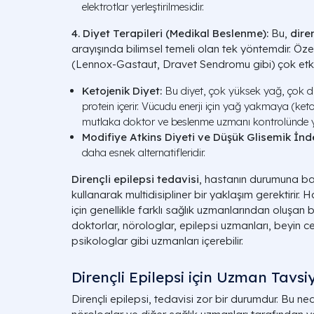
elektrotlar yerleştirilmesidir.
4. Diyet Terapileri (Medikal Beslenme):
Bu,
dire
arayışında bilimsel temeli olan tek yöntemdir. Özel
(Lennox-Gastaut, Dravet Sendromu gibi) çok etkili
Ketojenik Diyet:
Bu diyet, çok yüksek yağ, çok dü
protein içerir. Vücudu enerji için yağ yakmaya (ket
mutlaka doktor ve beslenme uzmanı kontrolünde ya
Modifiye Atkins Diyeti ve Düşük Glisemik İnde
daha esnek alternatifleridir.
Dirençli epilepsi tedavisi
, hastanın durumuna bağ
kullanarak multidisipliner bir yaklaşım gerektirir. 
için genellikle farklı sağlık uzmanlarından oluşan bir
doktorlar, nörologlar, epilepsi uzmanları, beyin c
psikologlar gibi uzmanları içerebilir.
Dirençli Epilepsi için Uzman Tavsiy
Dirençli epilepsi, tedavisi zor bir durumdur. Bu ne