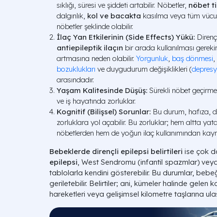
sıklığı, süresi ve şiddeti artabilir. Nöbetler,
nöbet t
dalgınlık,
kol ve bacakta
kasılma veya tüm vücudu
nöbetler şeklinde olabilir.
İlaç Yan Etkilerinin (Side Effects) Yükü:
Dirençl
antiepileptik ilaçın
bir arada kullanılması gerekir.
artmasına neden olabilir.
Yorgunluk
,
baş dönmesi
,
bozuklukları
ve duygudurum değişiklikleri (
depres
arasındadır.
Yaşam Kalitesinde Düşüş:
Sürekli nöbet geçirme
ve iş hayatında zorluklar.
Kognitif (Bilişsel) Sorunlar:
Bu durum, hafıza, di
zorluklara yol açabilir. Bu zorluklar; hem altta yat
nöbetlerden hem de yoğun ilaç kullanımından kayna
Bebeklerde dirençli epilepsi belirtileri
ise çok da
epilepsi
, West Sendromu (infantil spazmlar) vey
tablolarla kendini gösterebilir. Bu durumlar, bebeğ
geriletebilir. Belirtiler; ani, kümeler halinde gele
hareketleri veya gelişimsel kilometre taşlarına ul