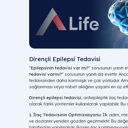
Dirençli Epilepsi Tedavisi
"
Epilepsinin tedavisi var mı?
" sorusunun yanıtı eve
tedavisi varmı?
" sorusunun yanıtı da evettir. Anc
tedavisinden daha karmaşık ve çok yönlüdür. A
sağlanması veya nöbet sıklığının yaşamı en az etki
Dirençli epilepsi tedavisi
, antiepileptik ilaç ted
olarak farklı yöntemler kullanılarak yapılabilir. Bu y
1. İlaç Tedavisinin Optimizasyonu:
İlk adım, m
ve dozlarını yeniden gözden geçirmektir. Bu değe
tarafından yapılmalıdır. Bazen ilaç kombinasyonla