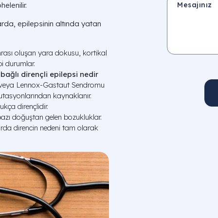
elenilir.
arda, epilepsinin altında yatan
rası oluşan yara dokusu, kortikal
i durumlar.
ğlı dirençli epilepsi nedir
u veya Lennox-Gastaut Sendromu
mutasyonlarından kaynaklanır.
kça dirençlidir.
zı doğuştan gelen bozukluklar.
rda direncin nedeni tam olarak