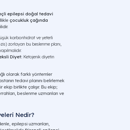
nçli epilepsi doğal tedavi
likle
çocukluk çağında
dir.
şük karbonhidrat ve yeterli
ozis) zorlayan bu beslenme planı,
pılmalıdır.
ksli Diyet:
Ketojenik diyetin
lı olarak farklı yöntemler
Hastanın tedavi planını belirlemek
 ekip birlikte çalışır. Bu ekip;
errahları, beslenme uzmanları ve
eleri Nedir?
denle, epilepsi uzmanları,