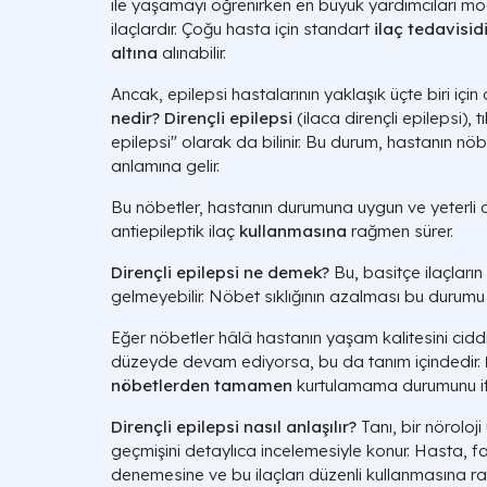
ile yaşamayı öğrenirken en büyük yardımcıları mod
ilaçlardır. Çoğu hasta için standart
ilaç tedavisid
altına
alınabilir.
Ancak, epilepsi hastalarının yaklaşık üçte biri için 
nedir?
Dirençli epilepsi
(ilaca dirençli epilepsi),
epilepsi" olarak da bilinir. Bu durum, hastanın nö
anlamına gelir.
Bu nöbetler, hastanın durumuna uygun ve yeterli
antiepileptik ilaç
kullanmasına
rağmen sürer.
Dirençli epilepsi ne demek?
Bu, basitçe ilaçları
gelmeyebilir. Nöbet sıklığının azalması bu durumu 
Eğer nöbetler hâlâ hastanın yaşam kalitesini ciddi
düzeyde devam ediyorsa, bu da tanım içindedir.
nöbetlerden tamamen
kurtulamama durumunu if
Dirençli epilepsi nasıl anlaşılır?
Tanı, bir nöroloj
geçmişini detaylıca incelemesiyle konur. Hasta, fark
denemesine ve bu ilaçları düzenli kullanmasına r