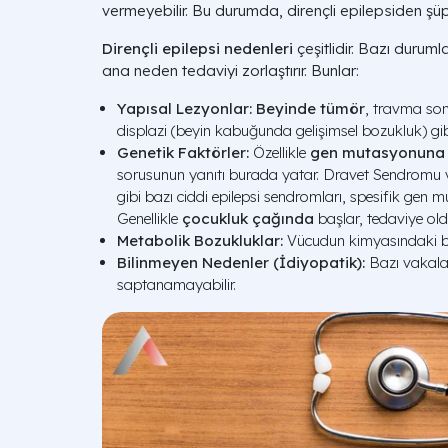
vermeyebilir. Bu durumda, dirençli epilepsiden şüph
Dirençli epilepsi nedenleri
çeşitlidir. Bazı duruml
ana neden tedaviyi zorlaştırır. Bunlar:
Yapısal Lezyonlar:
Beyinde tümör
, travma son
displazi (beyin kabuğunda gelişimsel bozukluk) gib
Genetik Faktörler:
Özellikle
gen mutasyonuna ba
sorusunun yanıtı burada yatar. Dravet Sendrom
gibi bazı ciddi epilepsi sendromları, spesifik gen 
Genellikle
çocukluk çağında
başlar, tedaviye oldu
Metabolik Bozukluklar:
Vücudun kimyasındaki ba
Bilinmeyen Nedenler (İdiyopatik):
Bazı vakala
saptanamayabilir.