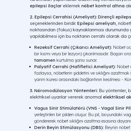
epilepsi ilaçlar
eklemek
nöbet kontrol altına
alı
2. Epilepsi Cerrahisi (Ameliyat):
Dirençli epilep
seçeneklerinden biridir.
Epilepsi ameliyatı
, nöbetl
noktasından (fokus) kaynaklanması durumunda g
yapılabilmesi için bu noktanın cerrahi olarak da çıka
Rezeksif Cerrahi (Çıkarıcı Ameliyat):
Nöbet oda
bir kısmı veya bir lezyon) çıkarılmasıdır. Başarı or
tamamen
kurtulma şansı sunar.
Palyatif Cerrahi (Hafifletici Ameliyat):
Nöbet o
fazlaysa, nöbetlerin şiddetini ve sıklığını azaltmak iç
yarım küresi arasındaki bağlantının kesilmesi - K
3. Nöromodülasyon Yöntemleri:
Bu yöntemler, be
elektriksel uyarılar vererek anormal
elektriksel ak
Vagus Sinir Stimülatörü (VNS - Vagal Sinir Pili
yerleştirilen bir pilden oluşur. Bu pil, boyundaki vag
göndererek nöbet sıklığını azaltma esasına dayanır
Derin Beyin Stimülasyonu (DBS):
Beynin nöbet yo