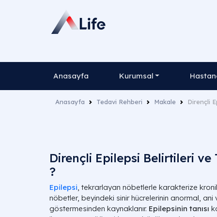
Anasayfa
Kurumsal
Hastane
Anasayfa
Tedavi Rehberi
Makale
Dirençli E
Dirençli Epilepsi Belirtileri ve
?
Epilepsi
, tekrarlayan nöbetlerle karakterize kronik 
nöbetler, beyindeki sinir hücrelerinin anormal, ani v
göstermesinden kaynaklanır.
Epilepsinin tanısı
k