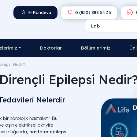
E-Randevu
0 (850) 888 54 33
E
lerimiz
Doktorlar
Bölümlerimiz
Üni
pilepsi Nedir?
Dirençli Epilepsi Nedir
 Tedavileri Nelerdir
bir nörolojik hastalıktır. Bu
e aşırı elektriksel aktivite
onulduğunda,
hastalar epilepsi