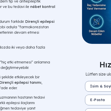
ern tıp ve antiepileptik
ir
ve bu tedavi ile
nöbet kontrol
durum farklıdır.
Dirençli epilepsi
 tıbbi adıyla "farmakorezistan
betlerinin devam etmesi
 dozda iki veya daha fazla
Hı
n "hiç etki etmemesi" anlamına
değiştirmeyebilir.
Lütfen size ul
 şekilde etkileyecek bir
Dirençli epilepsi tanımı
,
İsim & Soyisim 
ade eder.
E-Posta
i uzmanının hastanın tedavi
lı epilepsi ilaçlarını
ağmen tedaviye yanıt
Mesajınız