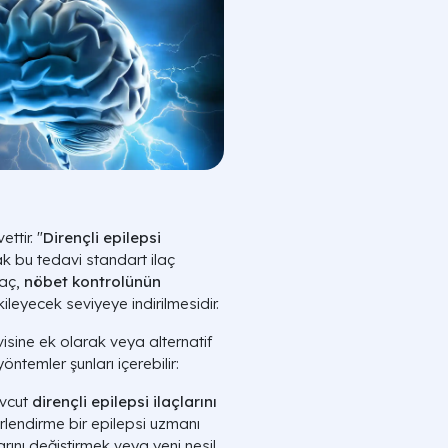
ttir. "
Dirençli epilepsi
ak bu tedavi standart ilaç
maç,
nöbet kontrolünün
leyecek seviyeye indirilmesidir.
avisine ek olarak veya alternatif
öntemler şunları içerebilir:
evcut
dirençli epilepsi ilaçlarını
rlendirme bir epilepsi uzmanı
rını değiştirmek veya yeni nesil