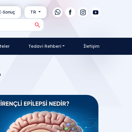
-Sonuç
TR
teler
Tedavi Rehberi
İletişim
?