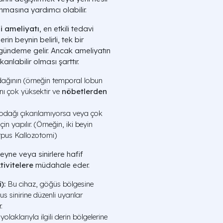
nmasına yardımcı olabilir.
si ameliyatı
, en etkili tedavi
erin beynin belirli, tek bir
ündeme gelir. Ancak ameliyatın
rılabilir olması şarttır.
ğının (örneğin temporal lobun
anı çok yüksektir ve
nöbetlerden
dağı çıkarılamıyorsa veya çok
in yapılır. (Örneğin, iki beyin
orpus Kallozotomi)
yne veya sinirlere hafif
tivitelere
müdahale eder.
):
Bu cihaz, göğüs bölgesine
us sinirine düzenli uyarılar
.
laklarıyla ilgili derin bölgelerine