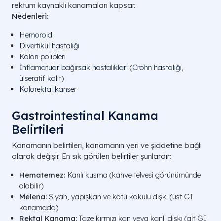
rektum kaynaklı kanamaları kapsar.
Nedenleri:
Hemoroid
Divertikül hastalığı
Kolon polipleri
İnflamatuar bağırsak hastalıkları
(
Crohn hastalığı
,
ülseratif kolit
)
Kolorektal kanser
Gastrointestinal Kanama
Belirtileri
Kanamanın belirtileri, kanamanın yeri ve şiddetine bağlı
olarak değişir. En sık görülen belirtiler şunlardır:
Hematemez:
Kanlı kusma (kahve telvesi görünümünde
olabilir)
Melena:
Siyah, yapışkan ve kötü kokulu dışkı (üst GI
kanamada)
Rektal Kanama:
Taze kırmızı kan veya kanlı dışkı (alt GI