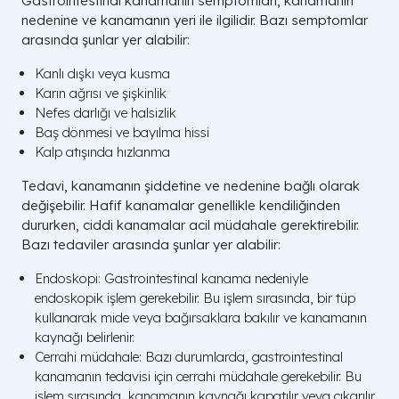
Gastrointestinal kanamanın semptomları, kanamanın
nedenine ve kanamanın yeri ile ilgilidir. Bazı semptomlar
arasında şunlar yer alabilir:
Kanlı dışkı veya kusma
Karın ağrısı ve şişkinlik
Nefes darlığı ve halsizlik
Baş dönmesi ve bayılma hissi
Kalp atışında hızlanma
Tedavi, kanamanın şiddetine ve nedenine bağlı olarak
değişebilir. Hafif kanamalar genellikle kendiliğinden
dururken, ciddi kanamalar acil müdahale gerektirebilir.
Bazı tedaviler arasında şunlar yer alabilir:
Endoskopi: Gastrointestinal kanama nedeniyle
endoskopik işlem gerekebilir. Bu işlem sırasında, bir tüp
kullanarak mide veya bağırsaklara bakılır ve kanamanın
kaynağı belirlenir.
Cerrahi müdahale: Bazı durumlarda, gastrointestinal
kanamanın tedavisi için cerrahi müdahale gerekebilir. Bu
işlem sırasında, kanamanın kaynağı kapatılır veya çıkarılır.