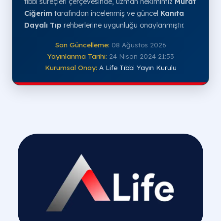
tıbbi süreçleri çerçevesinde, uzman hekimimiz
Murat
Ciğerim
tarafından incelenmiş ve güncel
Kanıta
Dayalı Tıp
rehberlerine uygunluğu onaylanmıştır.
Son Güncelleme:
08 Ağustos 2026
Yayınlanma Tarihi:
24 Nisan 2024 21:53
Kurumsal Onay:
A Life Tıbbi Yayın Kurulu