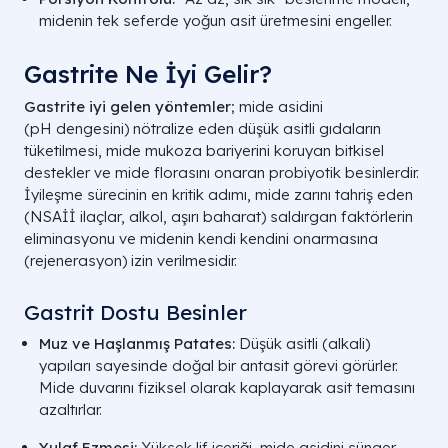
midenin tek seferde yoğun asit üretmesini engeller.
Gastrite Ne İyi Gelir?
Gastrite iyi gelen yöntemler
; mide asidini
(
pH
dengesini) nötralize eden düşük asitli gıdaların
tüketilmesi, mide mukoza bariyerini koruyan bitkisel
destekler ve mide florasını onaran probiyotik besinlerdir.
İyileşme sürecinin en kritik adımı, mide zarını tahriş eden
(NSAİİ ilaçlar, alkol, aşırı baharat) saldırgan faktörlerin
eliminasyonu ve midenin kendi kendini onarmasına
(rejenerasyon) izin verilmesidir.
Gastrit Dostu Besinler
Muz ve Haşlanmış Patates:
Düşük asitli (alkali)
yapıları sayesinde doğal bir antasit görevi görürler.
Mide duvarını fiziksel olarak kaplayarak asit temasını
azaltırlar.
Yulaf Ezmesi:
Yüksek lif içeriği, mide asidini sünger