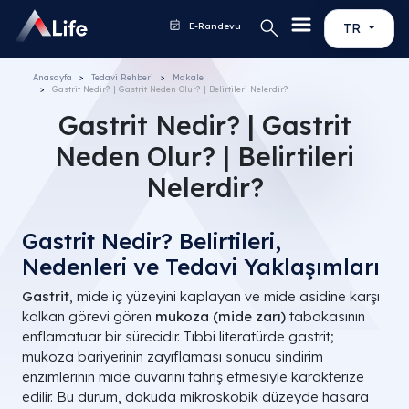
E-Randevu
TR
Anasayfa
Tedavi Rehberi
Makale
Gastrit Nedir? | Gastrit Neden Olur? | Belirtileri Nelerdir?
Gastrit Nedir? | Gastrit
Neden Olur? | Belirtileri
Nelerdir?
Gastrit Nedir? Belirtileri,
Nedenleri ve Tedavi Yaklaşımları
Gastrit
, mide iç yüzeyini kaplayan ve mide asidine karşı
kalkan görevi gören
mukoza (mide zarı)
tabakasının
enflamatuar bir sürecidir. Tıbbi literatürde gastrit;
mukoza bariyerinin zayıflaması sonucu sindirim
enzimlerinin mide duvarını tahriş etmesiyle karakterize
edilir. Bu durum, dokuda mikroskobik düzeyde hasara