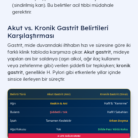
(sindirilmiş kan).
Bu belirtiler acil tıbbi müdahale
gerektirir.
Neden Grubu
Tetikleyici
Akut vs. Kronik Gastrit Belirtileri
Bakteriyel
H. Pylori
Karşılaştırması
Gastrit, mide duvarındaki iltihabın hızı ve süresine göre iki
İlaç Kaynaklı
Ağrı Kesiciler
farklı klinik tabloda karşımıza çıkar.
Akut gastrit
, mideye
yapılan ani bir saldırıya (aşırı alkol, ağır ilaç kullanımı
Kimyasal
Alkol / Safra
veya zehirlenme gibi) verilen şiddetli bir tepkiyken;
kronik
gastrit
, genellikle
H. Pylori
gibi etkenlerle yıllar içinde
Otoimmün
Bağışıklık
sinsice ilerleyen bir süreçtir.
Vasküler
Travma / Şok
A LIFE SAĞLIK GRUBU