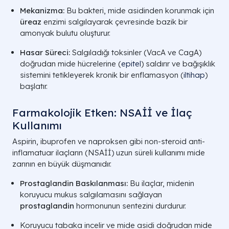
Mekanizma:
Bu bakteri, mide asidinden korunmak için
üreaz
enzimi salgılayarak çevresinde bazik bir
amonyak bulutu oluşturur.
Hasar Süreci:
Salgıladığı toksinler (VacA ve CagA)
doğrudan mide hücrelerine (
epitel
) saldırır ve bağışıklık
sistemini tetikleyerek kronik bir enflamasyon (
iltihap
)
başlatır.
Farmakolojik Etken: NSAİİ ve İlaç
Kullanımı
Aspirin, ibuprofen ve naproksen gibi non-steroid anti-
inflamatuar ilaçların (NSAİİ) uzun süreli kullanımı mide
zarının en büyük düşmanıdır.
Prostaglandin Baskılanması:
Bu ilaçlar, midenin
koruyucu mukus salgılamasını sağlayan
prostaglandin
hormonunun sentezini durdurur.
Koruyucu tabaka incelir ve mide asidi doğrudan mide