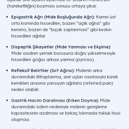
(hareketliliğini) bozması sonucu ortaya çıkar.
Epigastrik Ağrı (Mide Boşluğunda Ağrı)
:
Karnın üst
orta kısmında hissedilen, bazen "açlık ağrısı" gibi
kemirici, bazen de "bıçak saplanması" gibi keskin
hissedilen ağrılar.
Dispeptik Şikayetler (Mide Yanması ve Ekşime)
:
Mide asidinin yemek borusuna doğru yükselmesiyle
hissedilen göğüs arkası yanma (pyrosis).
Refleksif Belirtiler (Sırt Ağrısı)
:
Midenin arka
duvarındaki iltihaplanma, sinir uçları vasıtasıyla kürek
kemikleri arasına yansıyan ağrılara (referred pain)
neden olabilir.
Gastrik Hacim Daralması (Erken Doyma):
Mide
duvarındaki ödem nedeniyle midenin genişleme
kapasitesinin azalması ve birkaç lokmada tokluk hissi
oluşması.