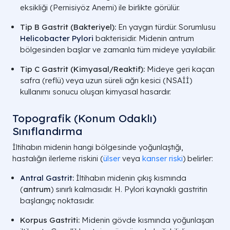
eksikliği (Pernisiyöz Anemi) ile birlikte görülür.
Tip B Gastrit (Bakteriyel):
En yaygın türdür. Sorumlusu
Helicobacter Pylori
bakterisidir. Midenin antrum
bölgesinden başlar ve zamanla tüm mideye yayılabilir.
Tip C Gastrit (Kimyasal/Reaktif):
Mideye geri kaçan
safra (reflü) veya uzun süreli ağrı kesici (NSAİİ)
kullanımı sonucu oluşan kimyasal hasardır.
Topografik (Konum Odaklı)
Sınıflandırma
İltihabın midenin hangi bölgesinde yoğunlaştığı,
hastalığın ilerleme riskini (
ülser
veya
kanser riski
) belirler:
Antral Gastrit
:
İltihabın midenin çıkış kısmında
(
antrum
) sınırlı kalmasıdır. H. Pylori kaynaklı gastritin
başlangıç noktasıdır.
Korpus Gastriti:
Midenin gövde kısmında yoğunlaşan