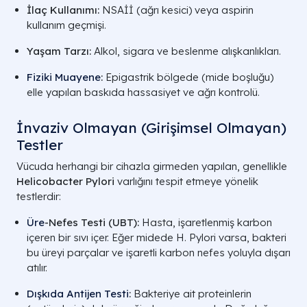
İlaç Kullanımı:
NSAİİ (ağrı kesici) veya aspirin
kullanım geçmişi.
Yaşam Tarzı:
Alkol, sigara ve beslenme alışkanlıkları.
Fiziki Muayene
:
Epigastrik bölgede (mide boşluğu)
elle yapılan baskıda hassasiyet ve ağrı kontrolü.
İnvaziv Olmayan (Girişimsel Olmayan)
Testler
Vücuda herhangi bir cihazla girmeden yapılan, genellikle
Helicobacter Pylori
varlığını tespit etmeye yönelik
testlerdir:
Üre
-Nefes Testi (UBT):
Hasta, işaretlenmiş karbon
içeren bir sıvı içer. Eğer midede H. Pylori varsa, bakteri
bu üreyi parçalar ve işaretli karbon nefes yoluyla dışarı
atılır.
Dışkıda Antijen Testi
:
Bakteriye ait proteinlerin