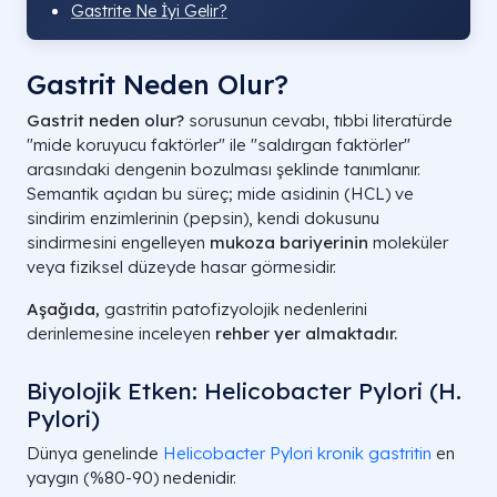
Gastrite Ne İyi Gelir?
Gastrit Neden Olur?
Gastrit neden olur?
sorusunun cevabı, tıbbi literatürde
"mide koruyucu faktörler" ile "saldırgan faktörler"
arasındaki dengenin bozulması şeklinde tanımlanır.
Semantik açıdan bu süreç; mide asidinin (HCL) ve
sindirim enzimlerinin (pepsin), kendi dokusunu
sindirmesini engelleyen
mukoza bariyerinin
moleküler
veya fiziksel düzeyde hasar görmesidir.
Aşağıda,
gastritin patofizyolojik nedenlerini
derinlemesine inceleyen
rehber yer almaktadır.
Biyolojik Etken: Helicobacter Pylori (H.
Pylori)
Dünya genelinde
Helicobacter Pylori
kronik gastritin
en
yaygın (%80-90) nedenidir.