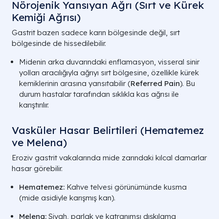
Nörojenik Yansıyan Ağrı (Sırt ve Kürek
Kemiği Ağrısı)
Gastrit bazen sadece karın bölgesinde değil, sırt
bölgesinde de hissedilebilir.
Midenin arka duvarındaki enflamasyon, visseral sinir
yolları aracılığıyla ağrıyı sırt bölgesine, özellikle kürek
kemiklerinin arasına yansıtabilir (
Referred Pain
). Bu
durum hastalar tarafından sıklıkla kas ağrısı ile
karıştırılır.
Vasküler Hasar Belirtileri (Hematemez
ve Melena)
Eroziv gastrit vakalarında mide zarındaki kılcal damarlar
hasar görebilir.
Hematemez:
Kahve telvesi görünümünde kusma
(mide asidiyle karışmış kan).
Melena:
Siyah, parlak ve katranımsı dışkılama