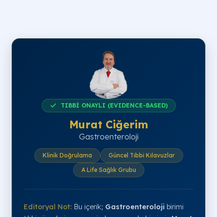
TIBBİ ONAYLI (EVIDENCE-BASED)
Murat Ciğerim
Gastroenteroloji
Klinik Doğrulama
Güncel Tıbbi Kılavuzlar
A Life Sağlık Grubu
Editoryal Not:
Bu içerik;
Gastroenteroloji
birimi