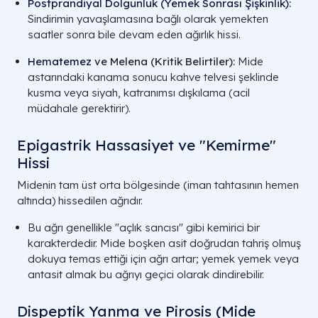
Postprandiyal Dolgunluk (Yemek Sonrası Şişkinlik)
:
Sindirimin yavaşlamasına bağlı olarak yemekten
saatler sonra bile devam eden ağırlık hissi.
Hematemez
ve Melena (Kritik Belirtiler):
Mide
astarındaki kanama sonucu kahve telvesi şeklinde
kusma veya siyah, katranımsı dışkılama (acil
müdahale gerektirir).
Epigastrik Hassasiyet ve "Kemirme"
Hissi
Midenin tam üst orta bölgesinde (iman tahtasının hemen
altında) hissedilen ağrıdır.
Bu ağrı genellikle "açlık sancısı" gibi kemirici bir
karakterdedir. Mide boşken asit doğrudan tahriş olmuş
dokuya temas ettiği için ağrı artar; yemek yemek veya
antasit almak bu ağrıyı geçici olarak dindirebilir.
Dispeptik Yanma ve Pirosis (Mide