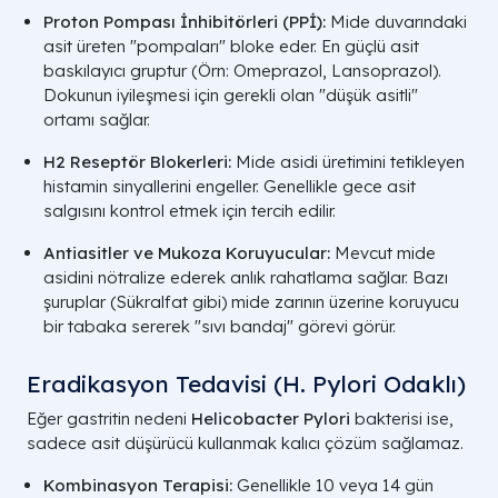
Proton Pompası İnhibitörleri (PPİ):
Mide duvarındaki
asit üreten "pompaları" bloke eder. En güçlü asit
Belirti Türü
Akut Gastrit (Ani)
baskılayıcı gruptur (Örn: Omeprazol, Lansoprazol).
Dokunun iyileşmesi için gerekli olan "düşük asitli"
ortamı sağlar.
Ağrı
Keskin & Ani
H2 Reseptör Blokerleri:
Mide asidi üretimini tetikleyen
Bulantı
Şiddetli / Sık
histamin sinyallerini engeller. Genellikle gece asit
salgısını kontrol etmek için tercih edilir.
İştah
Tamamen Kesilebilir
Antiasitler ve Mukoza Koruyucular:
Mevcut mide
asidini nötralize ederek anlık rahatlama sağlar. Bazı
Ağız Kokusu
Yok
şuruplar (Sükralfat gibi) mide zarının üzerine koruyucu
A LIFE SAĞLIK GRUBU
bir tabaka sererek "sıvı bandaj" görevi görür.
Eradikasyon Tedavisi (H. Pylori Odaklı)
Eğer gastritin nedeni
Helicobacter Pylori
bakterisi ise,
sadece asit düşürücü kullanmak kalıcı çözüm sağlamaz.
Kombinasyon Terapisi:
Genellikle 10 veya 14 gün