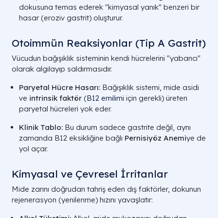
dokusuna temas ederek "kimyasal yanık" benzeri bir
hasar (eroziv gastrit) oluşturur.
Otoimmün Reaksiyonlar (Tip A Gastrit)
Vücudun bağışıklık sisteminin kendi hücrelerini "yabancı"
olarak algılayıp saldırmasıdır.
Paryetal Hücre Hasarı:
Bağışıklık sistemi, mide asidi
ve
intrinsik faktör
(
B12 emilimi
için gerekli) üreten
paryetal hücreleri yok eder.
Klinik Tablo:
Bu durum sadece gastrite değil, aynı
zamanda B12 eksikliğine bağlı
Pernisiyöz Anemi
ye de
yol açar.
Kimyasal ve Çevresel İrritanlar
Mide zarını doğrudan tahriş eden dış faktörler, dokunun
rejenerasyon (yenilenme) hızını yavaşlatır: