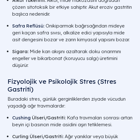
Alkol Tüketimi:
Alkol, mide mukozasını doğrudan
çözen sitotoksik bir etkiye sahiptir. Akut eroziv gastritin
başlıca nedenidir.
Safra Reflüsü
:
Onikiparmak bağırsağından mideye
geri kaçan safra sıvısı, alkalize edici yapısıyla mide
asit dengesini bozar ve zarın kimyasal yapısını bozar.
Sigara:
Mide kan akışını azaltarak doku onarımını
engeller ve bikarbonat (koruyucu salgı) üretimini
düşürür.
Fizyolojik ve Psikolojik Stres (Stres
Gastriti)
Buradaki stres, günlük gerginliklerden ziyade vücudun
yaşadığı ağır travmalardır:
Cushing
Ülseri/Gastriti:
Kafa travmaları sonrası artan
beyin içi basıncın mide asidini aşırı tetiklemesi.
Curling Ülseri/Gastriti:
Ağır yanıklar veya büyük