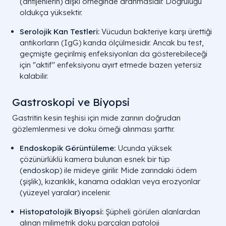
(antijenlerin) dışkı örneğinde aranmasıdır. Doğruluğu
oldukça yüksektir.
Serolojik Kan Testleri
:
Vücudun bakteriye karşı ürettiği
antikorların (IgG) kanda ölçülmesidir. Ancak bu test,
geçmişte geçirilmiş enfeksiyonları da gösterebileceği
için "aktif" enfeksiyonu ayırt etmede bazen yetersiz
kalabilir.
Gastroskopi ve Biyopsi
Gastritin kesin teşhisi için mide zarının doğrudan
gözlemlenmesi ve doku örneği alınması şarttır.
Endoskopik Görüntüleme
:
Ucunda yüksek
çözünürlüklü kamera bulunan esnek bir tüp
(
endoskop
) ile mideye girilir. Mide zarındaki ödem
(şişlik), kızarıklık, kanama odakları veya erozyonlar
(yüzeyel yaralar) incelenir.
Histopatolojik Biyopsi
:
Şüpheli görülen alanlardan
alınan milimetrik doku parçaları patoloji