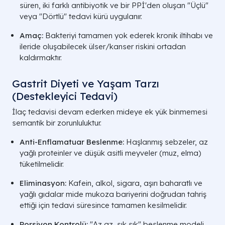
süren, iki farklı antibiyotik ve bir PPİ'den oluşan "Üçlü"
veya "Dörtlü" tedavi kürü uygulanır.
Amaç:
Bakteriyi tamamen yok ederek kronik iltihabı ve
ileride oluşabilecek ülser/kanser riskini ortadan
kaldırmaktır.
Gastrit Diyeti ve Yaşam Tarzı
(Destekleyici Tedavi)
İlaç tedavisi devam ederken mideye ek yük binmemesi
semantik bir zorunluluktur.
Anti-Enflamatuar Beslenme:
Haşlanmış sebzeler, az
yağlı proteinler ve düşük asitli meyveler (muz, elma)
tüketilmelidir.
Eliminasyon:
Kafein, alkol, sigara, aşırı baharatlı ve
yağlı gıdalar mide mukoza bariyerini doğrudan tahriş
ettiği için tedavi süresince tamamen kesilmelidir.
Porsiyon Kontrolü:
"Az az, sık sık" beslenme modeli,