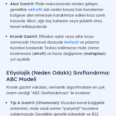
Akut Gastrit:
Mide mukozasında aniden gelişen,
genellikle
nötrofil
adı verilen beyaz kan hücrelerinin
bölgeye akın etmesiyle karakterize edilen kısa süreli
hasardır. Alkol, ağır ilaç kullanımı veya şiddetli stres
temel tetikleyicilerdir.
Kronik Gastrit
:
İltihabın aylar veya yıllar boyu
sürmesidir. Hücresel düzeyde
lenfosit
ve plazma
hücreleri baskındır. Tedavi edilmezse mide zarının
incelmesine (
atrofi
) ve hücre değişimine (
metaplazi
)
yol açabilir.
Etiyolojik (Neden Odaklı) Sınıflandırma:
ABC Modeli
Kronik gastrit vakaları, semantik algoritmaların en çok
önem verdiği "ABC Sınıflandırması" ile incelenir:
Tip A Gastrit (Otoimmün):
Vücudun kendi bağışıklık
sisteminin, mide asidi üreten "paryetal" hücrelere
saldırmasıdır. Genellikle genetik kökenlidir ve B12