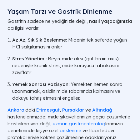
Yaşam Tarzı ve Gastrik Dinlenme
Gastritin sadece ne yediğinizle değil,
nasıl yaşadığınızla
da ilgisi vardır:
Az Az, Sık Sık Beslenme:
Midenin tek seferde yoğun
HCl
salgılamasını önler.
Stres Yönetimi:
Beyin-mide aksı (gut-brain axis)
nedeniyle kronik stres, mide koruyucu tabakasını
zayıflatır.
Yemek Sonrası Pozisyon:
Yemekten hemen sonra
uzanmamak, asidin mide tabanında kalmasını ve
dokuyu tahriş etmesini engeller.
Ankara
’daki
Etimesgut
,
Pursaklar
ve
Altındağ
hastanelerimizde; mide şikayetlerinizin geçici çözümlerle
bastırılmasına değil,
uzman gastroenterolog
larımızın
denetiminde kişiye özel
beslenme
ve tıbbi tedavi
protokolleriyle kökten çözülmesine odaklanıyoruz.