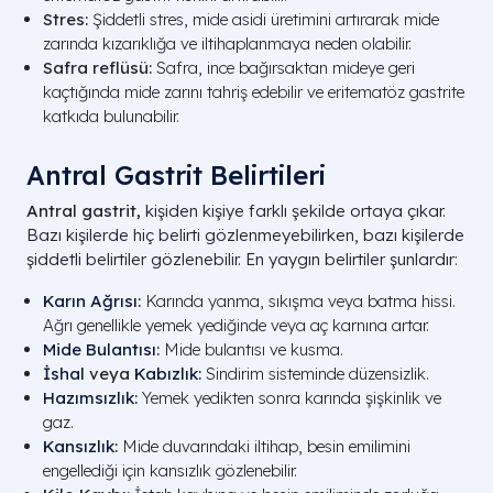
Stres:
Şiddetli stres, mide asidi üretimini artırarak mide
zarında kızarıklığa ve iltihaplanmaya neden olabilir.
Safra reflüsü:
Safra, ince bağırsaktan mideye geri
kaçtığında mide zarını tahriş edebilir ve eritematöz gastrite
katkıda bulunabilir.
Antral Gastrit Belirtileri
Antral gastrit,
kişiden kişiye farklı şekilde ortaya çıkar.
Bazı kişilerde hiç belirti gözlenmeyebilirken, bazı kişilerde
şiddetli belirtiler gözlenebilir. En yaygın belirtiler şunlardır:
Karın Ağrısı
:
Karında yanma, sıkışma veya batma hissi.
Ağrı genellikle yemek yediğinde veya aç karnına artar.
Mide Bulantısı
:
Mide bulantısı ve kusma.
İshal
veya
Kabızlık
:
Sindirim sisteminde düzensizlik.
Hazımsızlık
:
Yemek yedikten sonra karında şişkinlik ve
gaz.
Kansızlık
:
Mide duvarındaki iltihap, besin emilimini
engellediği için kansızlık gözlenebilir.