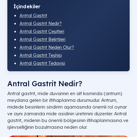
İçindekiler
Antral Gastrit
Antral Gastrit Nedir?
Antral Gastrit Çeşitleri
Antral Gastrit Belirtileri
Antral Gastrit Neden Olur?
Antral Gastrit Teşhisi
Antral Gastrit Tedavisi
Antral Gastrit Nedir?
Antral gastrit, mide duvarının en alt kısmında (antrum)
meydana gelen bir iltihaplanma durumudur. Antrum,
midede besinlerin sindirim aşamasında önemli rol oynar
ve aynı zamanda mide asidinin üretimini düzenler. Antral
gastrit, midenin bu önemli bölgesinin iltihaplanmasına ve
işlevselliğinin bozulmasına neden olur.