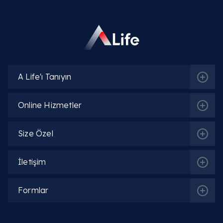
belirgin dolgunluk, ağrı ve ekşime şikayetlerine yol
açar.
Sindirim kanalında hassasiyet oluşturan antral
gastrit neden olur ve tetikleyicileri nelerdir?
A Life'ı Tanıyın
Hastaların sıklıkla yaşadığı antral gastrit
belirtileri ve antral gastrit belirtileri nelerdir?
Online Hizmetler
Endoskopi raporlarında sıkça beliren
Size Özel
eritematöz antral gastrit nedir?
Doku harabiyetiyle seyreden eroziv antral
İletişim
gastrit ve eroziv antral gastrit nedir?
Formlar
Süreç yönetimi açısından kronik antral gastrit
ve kronik antral gastrit nedir?