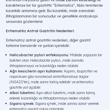
karakterize bir tür gastrittir. "Eritematöz", tıbbi terimlerde
kızarıklık anlamına gelir. Bu kızarıklık, mide zarındaki
iltihaplanmanın bir sonucudur ve genellikle endoskopi
sırasında gözlemlenir.
Eritematöz Antral Gastritin Nedenleri:
Eritematöz antral gastritin nedenleri, diğer gastrit
türlerine benzerdir ve şunları içerebilir:
Helicobacter pylori enfeksiyonu:
Midede yaşayan bir
bakteri olan Helicobacter pylori, mide zarında
iltihaplanmaya ve kızarıklığa neden olabilir.
Ağrı kesicilerin aşırı kullanımı:
Aspirin, ibuprofen ve
naproksen gibi nonsteroid antiinflamatuar ilaçlar
(NSAID'ler), mide zarını tahriş edebilir ve eritematöz
gastrite yol açabilir.
Alkol tüketimi:
Aşırı alkol tüketimi, mide zarını tahriş
ederek kızarıklığa ve iltihaplanmaya neden olabilir.
Sigara içmek:
Sigara içmek, mide zarına zarar vererek
eritematöz gastrit riskini artırabilir.