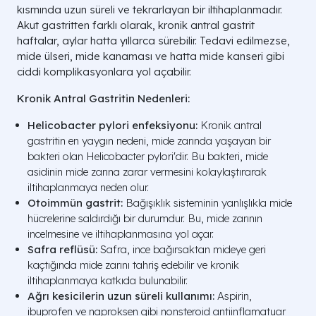
kısmında uzun süreli ve tekrarlayan bir iltihaplanmadır.
Akut gastritten farklı olarak, kronik antral gastrit
haftalar, aylar hatta yıllarca sürebilir. Tedavi edilmezse,
mide ülseri, mide kanaması ve hatta mide kanseri gibi
ciddi komplikasyonlara yol açabilir.
Kronik Antral Gastritin Nedenleri:
Helicobacter pylori enfeksiyonu:
Kronik antral
gastritin en yaygın nedeni, mide zarında yaşayan bir
bakteri olan Helicobacter pylori'dir. Bu bakteri, mide
asidinin mide zarına zarar vermesini kolaylaştırarak
iltihaplanmaya neden olur.
Otoimmün gastrit:
Bağışıklık sisteminin yanlışlıkla mide
hücrelerine saldırdığı bir durumdur. Bu, mide zarının
incelmesine ve iltihaplanmasına yol açar.
Safra reflüsü:
Safra, ince bağırsaktan mideye geri
kaçtığında mide zarını tahriş edebilir ve kronik
iltihaplanmaya katkıda bulunabilir.
Ağrı kesicilerin uzun süreli kullanımı:
Aspirin,
ibuprofen ve naproksen gibi nonsteroid antiinflamatuar