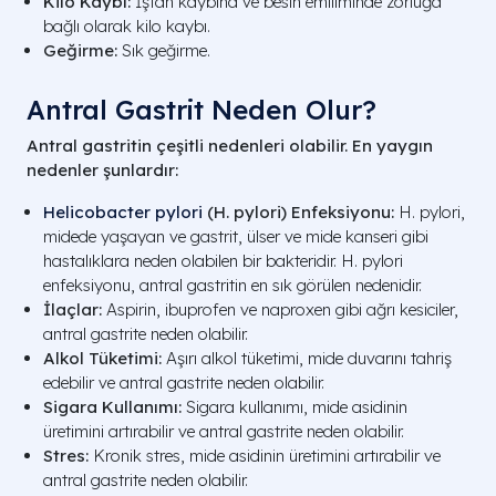
Kilo Kaybı:
İştah kaybına ve besin emiliminde zorluğa
bağlı olarak kilo kaybı.
Geğirme:
Sık geğirme.
Antral Gastrit Neden Olur?
Antral gastritin çeşitli nedenleri olabilir. En yaygın
nedenler şunlardır:
Helicobacter pylori
(H. pylori) Enfeksiyonu:
H. pylori,
midede yaşayan ve gastrit, ülser ve mide kanseri gibi
hastalıklara neden olabilen bir bakteridir. H. pylori
enfeksiyonu, antral gastritin en sık görülen nedenidir.
İlaçlar:
Aspirin, ibuprofen ve naproxen gibi ağrı kesiciler,
antral gastrite neden olabilir.
Alkol Tüketimi:
Aşırı alkol tüketimi, mide duvarını tahriş
edebilir ve antral gastrite neden olabilir.
Sigara Kullanımı:
Sigara kullanımı, mide asidinin
üretimini artırabilir ve antral gastrite neden olabilir.
Stres:
Kronik stres, mide asidinin üretimini artırabilir ve
antral gastrite neden olabilir.