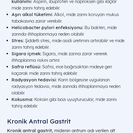
kullanımı:
Aspirin, ibuprofen ve naproksen gibi ilaçlar
mide zarını tahriş edebilir.
Aşırı alkol tüketimi:
Alkol, mide zarını koruyan mukus
tabakasına zarar verebilir.
Helicobacter pylori enfeksiyonu:
Bu bakteri, mide
zarında iltihaplanmaya neden olabilir.
Stres:
Şiddetli stres, mide asidi üretimini artırabilir ve mide
zarını tahriş edebilir.
Sigara içmek:
Sigara, mide zarına zarar vererek
iltihaplanma riskini artırır.
Safra reflüsü:
Safra, ince bağırsaktan mideye geri
kaçarak mide zarını tahriş edebilir.
Radyasyon tedavisi:
Karın bölgesine uygulanan
radyasyon tedavisi, mide zarında iltihaplanmaya neden
olabilir.
Kokusma:
Kokain gibi bazı uyuşturucular, mide zarını
tahriş edebilir.
Kronik Antral Gastrit
Kronik antral gastrit,
midenin antrum adı verilen alt