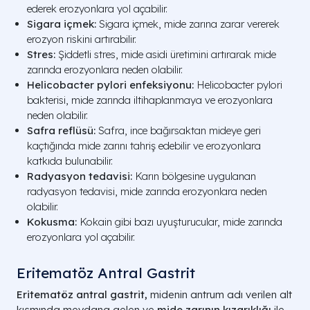
ederek erozyonlara yol açabilir.
Sigara içmek:
Sigara içmek, mide zarına zarar vererek
erozyon riskini artırabilir.
Stres:
Şiddetli stres, mide asidi üretimini artırarak mide
zarında erozyonlara neden olabilir.
Helicobacter pylori enfeksiyonu:
Helicobacter pylori
bakterisi, mide zarında iltihaplanmaya ve erozyonlara
neden olabilir.
Safra reflüsü:
Safra, ince bağırsaktan mideye geri
kaçtığında mide zarını tahriş edebilir ve erozyonlara
katkıda bulunabilir.
Radyasyon tedavisi:
Karın bölgesine uygulanan
radyasyon tedavisi, mide zarında erozyonlara neden
olabilir.
Kokusma:
Kokain gibi bazı uyuşturucular, mide zarında
erozyonlara yol açabilir.
Eritematöz Antral Gastrit
Eritematöz antral gastrit,
midenin antrum adı verilen alt
kısmında meydana gelen ve
mide zarının kızarıklığı
ile