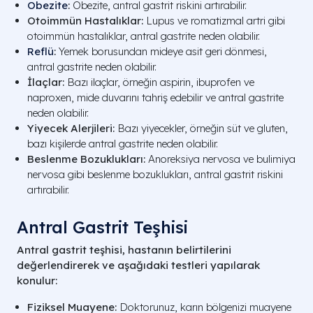
Obezite
:
Obezite, antral gastrit riskini artırabilir.
Otoimmün Hastalıklar:
Lupus ve romatizmal artri gibi
otoimmün hastalıklar, antral gastrite neden olabilir.
Reflü
:
Yemek borusundan mideye asit geri dönmesi,
antral gastrite neden olabilir.
İlaçlar:
Bazı ilaçlar, örneğin aspirin, ibuprofen ve
naproxen, mide duvarını tahriş edebilir ve antral gastrite
neden olabilir.
Yiyecek Alerjileri:
Bazı yiyecekler, örneğin süt ve gluten,
bazı kişilerde antral gastrite neden olabilir.
Beslenme Bozuklukları:
Anoreksiya nervosa ve bulimiya
nervosa gibi beslenme bozuklukları, antral gastrit riskini
artırabilir.
Antral Gastrit Teşhisi
Antral gastrit teşhisi, hastanın belirtilerini
değerlendirerek ve aşağıdaki testleri yapılarak
konulur:
Fiziksel Muayene:
Doktorunuz, karın bölgenizi muayene