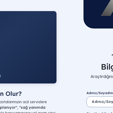
Bi
ı
Araştırdığı
n Olur?
Adınız/Soyadın
astalarımızın acil servislere
planıyor"
,
"sağ yanımda
kle başvurmasına yol açan sinsi