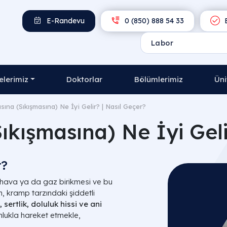
E-Randevu
0 (850) 888 54 33
E
lerimiz
Doktorlar
Bölümlerimiz
Üni
sına (Sıkışmasına) Ne İyi Gelir? | Nasıl Geçer?
ıkışmasına) Ne İyi Geli
r?
ı hava ya da gaz birikmesi ve bu
, kramp tarzındaki şiddetli
, sertlik, doluluk hissi ve ani
nlukla hareket etmekle,