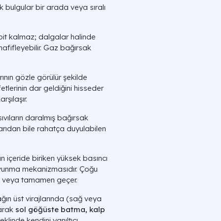
ik bulgular bir arada veya sıralı
bit kalmaz; dalgalar halinde
hafifleyebilir. Gaz bağırsak
ının gözle görülür şekilde
etlerinin dar geldiğini hisseder
rşılaşır.
ıvıların daralmış bağırsak
arıdan bile rahatça duyulabilen
 içeride biriken yüksek basıncı
 savunma mekanizmasıdır. Çoğu
er veya tamamen geçer.
ğın üst virajlarında (sağ veya
parak
sol göğüste batma, kalp
eklinde kendini yanıltıcı