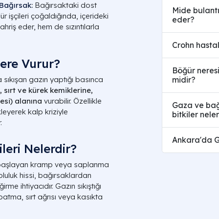
Bağırsak
:
Bağırsaktaki dost
Mide bulantıs
ür işçileri çoğaldığında, içerideki
eder?
hriş eder, hem de sızıntılarla
Crohn hastalı
lere Vurur?
Böğür neresid
midir?
a sıkışan gazın yaptığı basınca
 sırt ve kürek kemiklerine,
esi) alanına
vurabilir. Özellikle
Gaza ve bağı
leyerek kalp kriziyle
bitkiler nele
.
Ankara'da Ga
ileri Nelerdir?
n başlayan kramp veya saplanma
 doluluk hissi, bağırsaklardan
rme ihtiyacıdır. Gazın sıkıştığı
batma, sırt ağrısı veya kasıkta