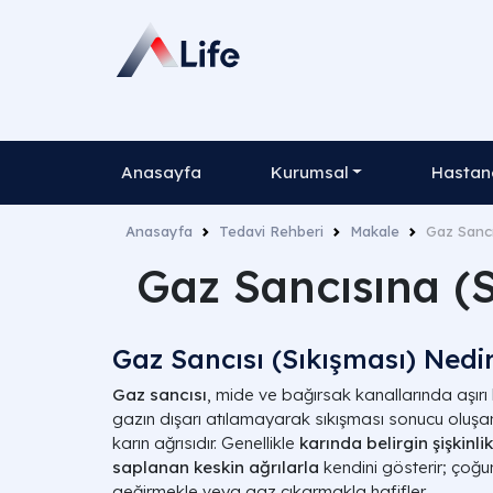
Anasayfa
Kurumsal
Hastane
Anasayfa
Tedavi Rehberi
Makale
Gaz Sancı
Gaz Sancısına (S
Gaz Sancısı (Sıkışması) Nedi
Gaz sancısı
, mide ve bağırsak kanallarında aşır
gazın dışarı atılamayarak sıkışması sonucu oluşan
karın ağrısıdır. Genellikle
karında belirgin şişkinlik
saplanan keskin ağrılarla
kendini gösterir; çoğu
geğirmekle veya gaz çıkarmakla hafifler.