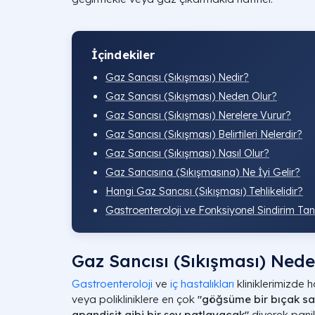
İçindekiler
Gaz Sancısı (Sıkışması) Nedir?
Gaz Sancısı (Sıkışması) Neden Olur?
Gaz Sancısı (Sıkışması) Nerelere Vurur?
Gaz Sancısı (Sıkışması) Belirtileri Nelerdir?
Gaz Sancısı (Sıkışması) Nasıl Olur?
Gaz Sancısına (Sıkışmasına) Ne İyi Gelir?
Hangi Gaz Sancısı (Sıkışması) Tehlikelidir?
Gastroenteroloji ve Fonksiyonel Sindirim Tan
Gaz Sancısı (Sıkışması) Nede
Gastroenteroloji
ve
iç hastalıkları
kliniklerimizde h
veya polikliniklere en çok
"göğsüme bir bıçak sa
apandisit gibi bir şey patlayacak"
diyerek pani