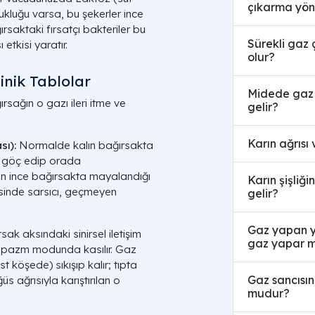
çıkarma yön
kluğu varsa, bu şekerler ince
rsaktaki fırsatçı bakteriler bu
Sürekli gaz
etkisi yaratır.
olur?
inik Tablolar
Midede gaz 
sağın o gazı ileri itme ve
gelir?
Karın ağrısı 
sı):
Normalde kalın bağırsakta
a göç edip orada
en ince bağırsakta mayalandığı
Karın şişliği
esinde sarsıcı, geçmeyen
gelir?
Gaz yapan yi
ak aksındaki sinirsel iletişim
gaz yapar m
 spazm modunda kasılır. Gaz
üst köşede) sıkışıp kalır; tıpta
Gaz sancısın
s ağrısıyla karıştırılan o
mudur?