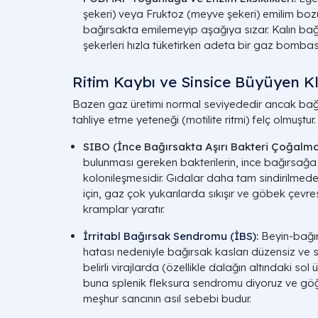
şekeri) veya
Fruktoz
(meyve şekeri) emilim bozu
bağırsakta emilemeyip aşağıya sızar. Kalın bağı
şekerleri hızla tüketirken adeta bir gaz bombası 
Ritim Kaybı ve Sinsice Büyüyen Kl
Bazen gaz üretimi normal seviyededir ancak bağır
tahliye etme yeteneği (motilite ritmi) felç olmuştur.
SIBO (İnce Bağırsakta Aşırı Bakteri Çoğalma
bulunması gereken bakterilerin, ince bağırsağ
kolonileşmesidir. Gıdalar daha tam sindirilmed
için, gaz çok yukarılarda sıkışır ve göbek çevr
kramplar yaratır.
İrritabl Bağırsak Sendromu (İBS)
:
Beyin-bağırs
hatası nedeniyle bağırsak kasları düzensiz ve
belirli virajlarda (özellikle dalağın altındaki sol 
buna
splenik fleksura sendromu
diyoruz ve göğü
meşhur sancının asıl sebebi budur.