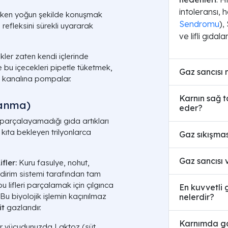
intoleransı, h
ken yoğun şekilde konuşmak
Sendromu
),
refleksini sürekli uyararak
ve lifli gıdala
kler zaten kendi içlerinde
e bu içecekleri pipetle tüketmek,
Gaz sancısı 
m kanalına pompalar.
Karnın sağ t
lanma)
eder?
 parçalayamadığı gıda artıkları
kıta bekleyen trilyonlarca
Gaz sıkışması
Gaz sancısı 
fler:
Kuru fasulye, nohut,
ndirim sistemi tarafından tam
u lifleri parçalamak için çılgınca
En kuvvetli 
. Bu biyolojik işlemin kaçınılmaz
nelerdir?
it
gazlarıdır.
Karnımda gaz
r vücudunuzda
Laktoz
(süt