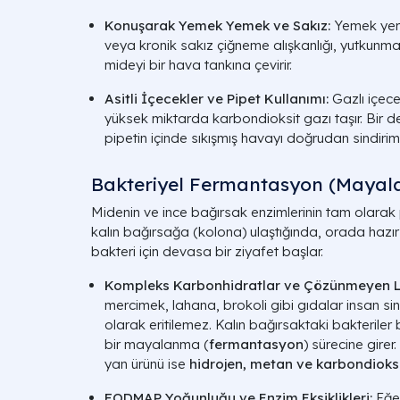
Konuşarak Yemek Yemek ve Sakız:
Yemek yer
veya kronik sakız çiğneme alışkanlığı, yutkunma 
mideyi bir hava tankına çevirir.
Asitli İçecekler ve Pipet Kullanımı:
Gazlı içece
yüksek miktarda karbondioksit gazı taşır. Bir d
pipetin içinde sıkışmış havayı doğrudan sindiri
Bakteriyel Fermantasyon (Maya
Midenin ve ince bağırsak enzimlerinin tam olarak
kalın bağırsağa (kolona) ulaştığında, orada hazır 
bakteri için devasa bir ziyafet başlar.
Kompleks Karbonhidratlar ve Çözünmeyen Li
mercimek, lahana, brokoli gibi gıdalar insan si
olarak eritilemez. Kalın bağırsaktaki bakteriler b
bir mayalanma (
fermantasyon
) sürecine girer
yan ürünü ise
hidrojen, metan ve karbondioks
FODMAP Yoğunluğu ve Enzim Eksiklikleri:
Eğe