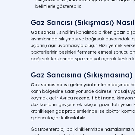
belirtilerle gösterebilir.
Gaz Sancısı (Sıkışması) Nasıl
Gaz sancısı
, sindirim kanalında biriken gazın dış
kıvrımlarında sıkışması ve bağırsak duvarındaki ger
uçlarını) aşırı uyarmasıyla oluşur. Hızlı yemek ye
bakterilerinin besinleri fermente etmesi sonucu o
bağırsak kaslarında spazma yol açarak keskin kra
Gaz Sancısına (Sıkışmasına) 
Gaz sancısına iyi gelen yöntemlerin başında
ha
karın bölgesine saat yönünde dairesel masaj uy
koymak gelir. Ayrıca
rezene, tıbbi nane, kimyon 
düz kaslarını gevşeterek sıkışan gazın tahliyesini
kronikleşen gaz problemlerinde ise doktor kontrol
giderici ilaçlar kullanılabilir.
Gastroenteroloji polikliniklerimizde hastalarımızı