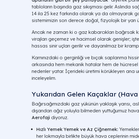
tabloların başında gaz sıkışması gelir. Aslında sa
14 ila 25 kez farkında olarak ya da olmayarak gaz 
sistemimizin son derece doğal, fizyolojik bir yan 
Ancak ne zaman ki o gaz kabarcıkları bağırsak k
virajları geçemez ve hacimsel olarak genişler; i
hassas sinir uçları gerilir ve dayanılmaz bir kramp
Karnınızdaki o gerginliği ve bıçak saplanma hissi
arkasında hem mekanik hatalar hem de hücresel
nedenler yatar. İçerideki üretimi körükleyen ana un
inceleyelim.
Yukarıdan Gelen Kaçaklar (Hava 
Bağırsağımızdaki gaz yükünün yaklaşık yarısı, aslı
dışarıdan ağız yoluyla bilmeden yuttuğumuz havad
Aerofaji
diyoruz.
Hızlı Yemek Yemek ve Az Çiğnemek:
Yemekler
her lokmayla birlikte büyük hava ceplerinin mid