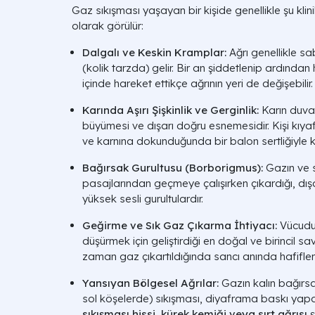
Gaz sıkışması yaşayan bir kişide genellikle şu klin
olarak görülür:
Dalgalı ve Keskin Kramplar:
Ağrı genellikle sa
(kolik tarzda) gelir. Bir an şiddetlenip ardından 
içinde hareket ettikçe ağrının yeri de değişebilir.
Karında Aşırı Şişkinlik ve Gerginlik:
Karın duvar
büyümesi ve dışarı doğru esnemesidir. Kişi kıyaf
ve karnına dokunduğunda bir balon sertliğiyle ka
Bağırsak Gurultusu (Borborigmus):
Gazın ve s
pasajlarından geçmeye çalışırken çıkardığı, dış
yüksek sesli gurultulardır.
Geğirme ve Sık Gaz Çıkarma İhtiyacı:
Vücudun
düşürmek için geliştirdiği en doğal ve birincil
zaman gaz çıkartıldığında sancı anında hafifl
Yansıyan Bölgesel Ağrılar:
Gazın kalın bağırsa
sol köşelerde) sıkışması, diyaframa baskı ya
sıkışması hissi, kürek kemiği veya sırt ağrısı
ş