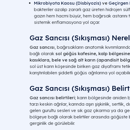
Mikrobiyota Kaosu (Disbiyozis)
ve
Geçirgen 
bakteriler azalıp zararlı gaz üreten hidrojen sülf
gazın hem hacmi büyür, hem bağırsak astarını ta
sistemik enflamasyona yol açar.
Gaz Sancısı (Sıkışması) Nere
Gaz sancısı
, bağırsakların anatomik kıvrımlarınd
bağlı olarak
sol göğüs kafesine, kalp bölgesine,
kasıklara, bele ve sağ alt karın (apandisit bölg
sol üst karın köşesinde biriken gaz diyaframı tetik
karıştırılabilen şiddetli göğüs ağrılarına yol açabilir
Gaz Sancısı (Sıkışması) Belirt
Gaz sancısı belirtileri
; karın bölgesinde anide
tarzı keskin ağrılar, karında aşırı şişkinlik, sertlik,
gelen gurultu sesleri ve sık gaz çıkarma ya da geği
bölgeye bağlı olarak belirtiler arasında göğüste 
gerginlik de görülebilir.