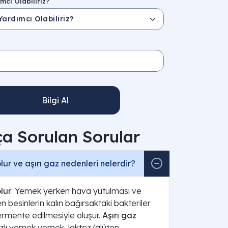
mcı Olabiliriz?
Bilgi Al
ça Sorulan Sorular
ur ve aşırı gaz nedenleri nelerdir?
lur
: Yemek yerken hava yutulması ve
n besinlerin kalın bağırsaktaki bakteriler
ermente edilmesiyle oluşur.
Aşırı gaz
ızlı yemek yemek, laktoz/glüten