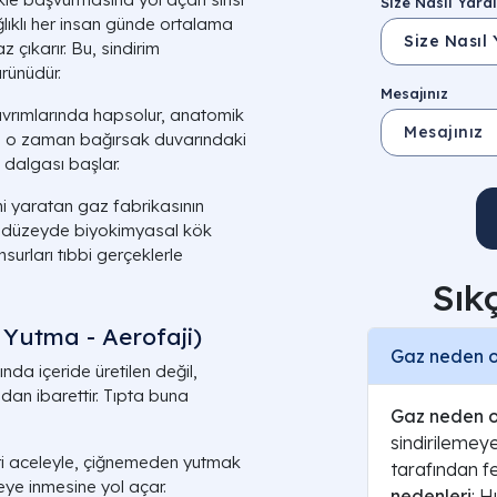
Size Nasıl Yardı
ğlıklı her insan günde ortalama
çıkarır. Bu, sindirim
ürünüdür.
Mesajınız
ıvrımlarında hapsolur, anatomik
şte o zaman bağırsak duvarındaki
 dalgası başlar.
ni yaratan gaz fabrikasının
 düzeyde biyokimyasal kök
surları tıbbi gerçeklerle
Sık
Yutma - Aerofaji)
Gaz neden ol
nda içeride üretilen değil,
an ibarettir. Tıpta buna
Gaz neden o
sindirilemeye
i aceleyle, çiğnemeden yutmak
tarafından f
eye inmesine yol açar.
nedenleri
: H