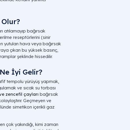
 Olur?
arı atılamayıp bağırsak
ilme reseptörlerini (sinir
rken yutulan hava veya bağırsak
rtaya çıkan bu yüksek basınç,
mplar şeklinde hissedilir.
Ne İyi Gelir?
fif tempolu yürüyüş yapmak,
gulamak ve sıcak su torbası
ve zencefil çayları
bağırsak
 kolaylaştırır. Geçmeyen ve
ünde simetikon içerikli gaz
n en çok yakındığı, kimi zaman