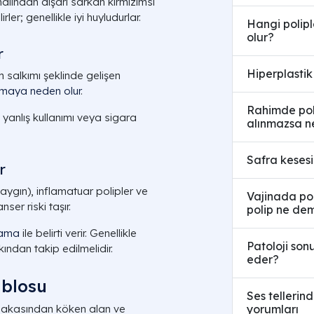
lından dışarı sarkan kırmızımsı
ler; genellikle iyi huyludurlar.
Hangi poliple
olur?
r
Hiperplastik
 salkımı şeklinde gelişen
amaya neden olur
.
Rahimde poli
 yanlış kullanımı veya sigara
alınmazsa n
Safra kesesi 
r
aygın), inflamatuar polipler ve
Vajinada pol
ser riski taşır.
polip ne dem
nama
ile belirti verir. Genellikle
Patoloji son
ndan takip edilmelidir.
eder?
ablosu
Ses tellerind
yorumları
abakasından köken alan ve