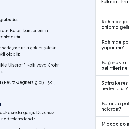
kullanımı tem
 grubudur.
Rahimde poli
anlama geli
ürdür. Kolon kanserlerinin
arılmalıdır.
Rahimde poli
yapar mı?
nserleşme riski çok düşüktür.
i olabilir.
Bağırsakta p
ikle Ülseratif Kolit veya Crohn
belirtileri ne
r.
Peutz-Jeghers gibi) ilişkili,
Safra kesesi
neden olur?
r
Burunda polip
nelerdir?
bakasında gelişir. Düzensiz
 nedenlerindendir.
Midede polip 