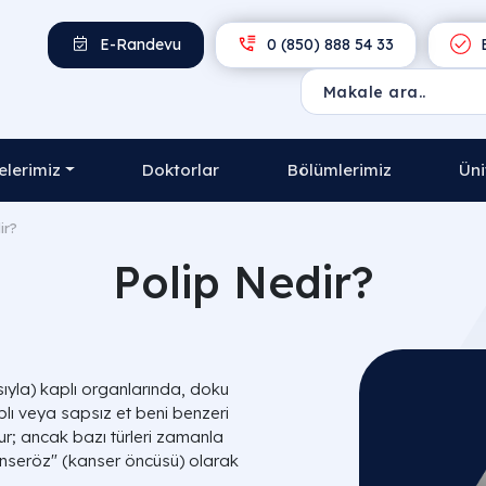
E-Randevu
0 (850) 888 54 33
E
lerimiz
Doktorlar
Bölümlerimiz
Üni
ir?
Polip Nedir?
yla) kaplı organlarında, doku
lı veya sapsız et beni benzeri
dur; ancak bazı türleri zamanla
anseröz" (kanser öncüsü) olarak