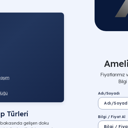
Amel
Fiyatlarımız
laşım
Bilg
lüğü
Adı/Soyadı
p Türleri
Bilgi / Fiyat Al
abakasında gelişen doku