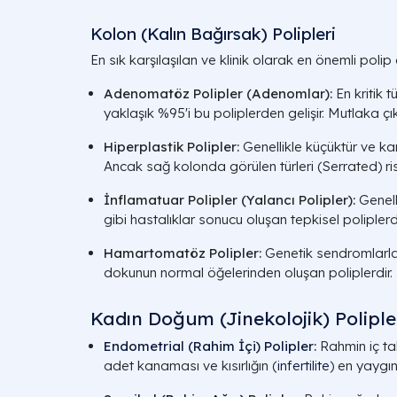
Kolon (Kalın Bağırsak) Polipleri
En sık karşılaşılan ve klinik olarak en önemli polip
Adenomatöz Polipler (Adenomlar):
En kritik t
yaklaşık %95'i bu poliplerden gelişir. Mutlaka çık
Hiperplastik Polipler:
Genellikle küçüktür ve ka
Ancak sağ kolonda görülen türleri (Serrated) riskl
İnflamatuar Polipler (Yalancı Polipler):
Genell
gibi hastalıklar sonucu oluşan tepkisel poliplerdi
Hamartomatöz Polipler:
Genetik sendromlarla (
dokunun normal öğelerinden oluşan poliplerdir.
Kadın Doğum (Jinekolojik) Poliple
Endometrial (Rahim İçi) Polipler
:
Rahmin iç ta
adet kanaması ve kısırlığın (
infertilite
) en yaygın