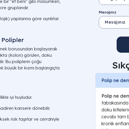
dece bir "et beni" gibi masumken,
re gruplarıdır.
Mesajınız
jik) yapılarına göre ayrılırlar.
 Polipler
emek borusundan başlayarak
akta (kolon) görülen, doku
r. Bu poliplerin çoğu
Sık
çok büyük bir kısmı başlangıçta
Polip ne dem
Polip ne de
ikle iyi huyludur.
tabakasında
nadiren kansere dönebilir.
doku kitleleri
cevabı tam bi
sek risk taşırlar ve cerrahiyle
kronik enfla