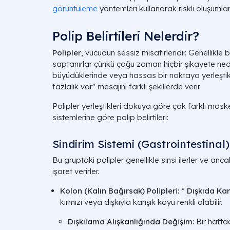
görüntüleme
yöntemleri kullanarak riskli oluşumla
Polip Belirtileri Nelerdir?
Polipler
, vücudun sessiz misafirleridir. Genellikl
saptanırlar çünkü çoğu zaman hiçbir şikayete ne
büyüdüklerinde veya hassas bir noktaya yerleşti
fazlalık var" mesajını farklı şekillerde verir.
Polipler yerleştikleri dokuya göre çok farklı maske
sistemlerine göre polip belirtileri:
Sindirim Sistemi (Gastrointestinal) 
Bu gruptaki polipler genellikle sinsi ilerler ve anca
işaret verirler.
Kolon (Kalın Bağırsak) Polipleri:
*
Dışkıda Kan
kırmızı veya dışkıyla karışık koyu renkli olabilir.
Dışkılama Alışkanlığında Değişim:
Bir hafta