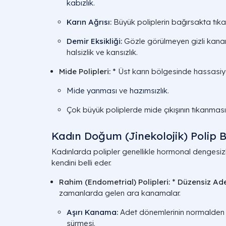
kabızlık
.
Karın Ağrısı
:
Büyük poliplerin bağırsakta tık
Demir Eksikliği
:
Gözle görülmeyen gizli kan
halsizlik ve kansızlık.
Mide Polipleri:
* Üst karın bölgesinde hassasiy
Mide yanması
ve
hazımsızlık
.
Çok büyük poliplerde mide çıkışının tıkanmas
Kadın Doğum (Jinekolojik) Polip Bel
Kadınlarda polipler genellikle hormonal dengesizlik
kendini belli eder.
Rahim (Endometrial) Polipleri:
*
Düzensiz Ad
zamanlarda gelen ara kanamalar.
Aşırı Kanama
:
Adet dönemlerinin normalden
sürmesi.