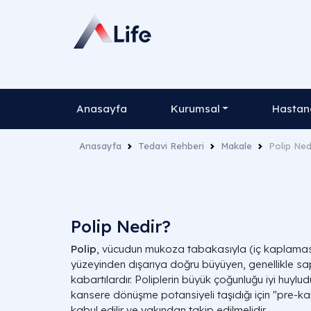
Anasayfa
Kurumsal
Hastane
Anasayfa
Tedavi Rehberi
Makale
Polip Ned
Polip Nedir?
Polip
, vücudun mukoza tabakasıyla (iç kaplaması
yüzeyinden dışarıya doğru büyüyen, genellikle sap
kabartılardır. Poliplerin büyük çoğunluğu iyi huylu
kansere dönüşme potansiyeli taşıdığı için "pre-k
kabul edilir ve yakından takip edilmelidir.