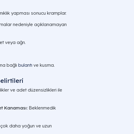
anıklık yapması sonucu kramplar.
amalar nedeniyle açıklanamayan
et veya ağrı.
ına bağlı
bulantı
ve kusma.
irtileri
ler ve adet düzensizlikleri ile
et Kanaması:
Beklenmedik
 çok daha yoğun ve uzun