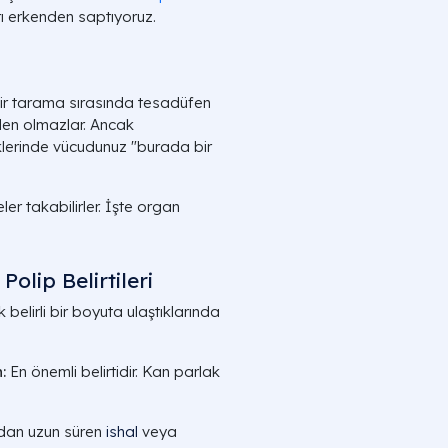
rı erkenden saptıyoruz.
e bir tarama sırasında tesadüfen
den olmazlar. Ancak
klerinde vücudunuz "burada bir
ler takabilirler. İşte organ
Polip Belirtileri
k belirli bir boyuta ulaştıklarında
:
En önemli belirtidir. Kan parlak
dan uzun süren
ishal
veya