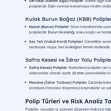
Servikal (Rahim Ağzı)
Polipler:
Rahim ağzı kana
poliplerdir. İlişki sonrası kanamaya neden olabilir
Kulak Burun Boğaz (KBB) Poliple
Nazal (Burun) Polipler
:
Sinüs kanallarında üzüm
poliplerdir.
Burun tıkanıklığı
, koku kaybı ve
horl
Ses Teli (Vokal Kord) Polipleri:
Genellikle sesin
nedeniyle oluşur.
Ses kısıklığının temel nedenidir.
Safra Kesesi ve İdrar Yolu Poliple
Safra Kesesi Polipler
:
Kolesterol polipleri
(en y
adenomlar olarak ayrılır.
10 mm
üzerindekiler kan
Mesane (İdrar Torbası) Polipler:
İdrarda ka
ürotelyal (mesane döşemesi) kaynaklıdır ve yakı
Polip Türleri ve Risk Analiz T
Polipler, vücudun iç yüzeyini döşeyen mukoza t