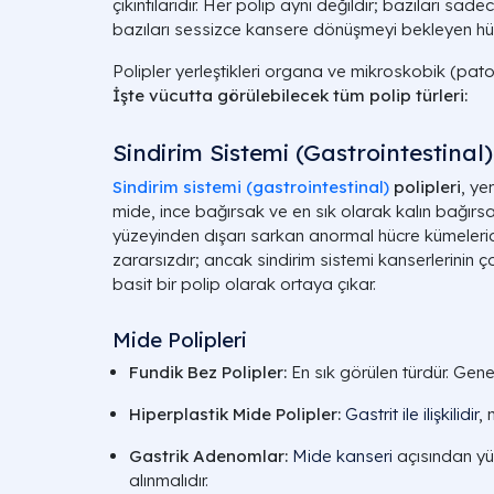
çıkıntılarıdır. Her polip aynı değildir; bazıları sa
bazıları sessizce kansere dönüşmeyi bekleyen hüc
Polipler yerleştikleri organa ve mikroskobik (patolo
İşte vücutta görülebilecek tüm polip türleri:
Sindirim Sistemi (Gastrointestinal)
Sindirim sistemi (gastrointestinal)
polipleri
, y
mide, ince bağırsak ve en sık olarak kalın bağırs
yüzeyinden dışarı sarkan anormal hücre kümeleridi
zararsızdır; ancak sindirim sistemi kanserlerinin 
basit bir polip olarak ortaya çıkar.
Mide Polipleri
Fundik Bez Polipler:
En sık görülen türdür. Genell
Hiperplastik Mide Polipler:
Gastrit ile ilişkilidir
, 
Gastrik Adenomlar:
Mide kanseri
açısından yük
alınmalıdır.