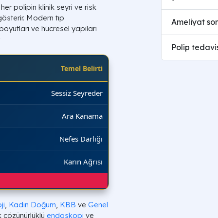
er polipin klinik seyri ve risk
österir. Modern tıp
Ameliyat son
boyutları ve hücresel yapıları
.
Polip tedavi
Temel Belirti
Sessiz Seyreder
Ara Kanama
Nefes Darlığı
Karın Ağrısı
ji
,
Kadın Doğum
,
KBB
ve
Genel
ek çözünürlüklü
endoskopi
ve