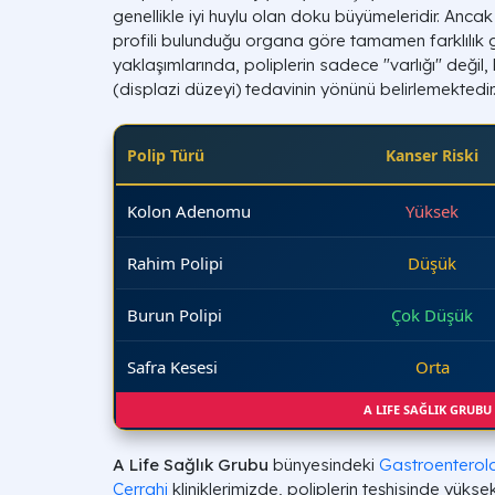
genellikle iyi huylu olan doku büyümeleridir. Ancak h
profili bulunduğu organa göre tamamen farklılık g
yaklaşımlarında, poliplerin sadece "varlığı" değil, 
(displazi düzeyi) tedavinin yönünü belirlemektedir
Polip Türü
Kanser Riski
Kolon Adenomu
Yüksek
Rahim Polipi
Düşük
Burun Polipi
Çok Düşük
Safra Kesesi
Orta
A LIFE SAĞLIK GRUBU
A Life Sağlık Grubu
bünyesindeki
Gastroenterolo
Cerrahi
kliniklerimizde, poliplerin teşhisinde yüks