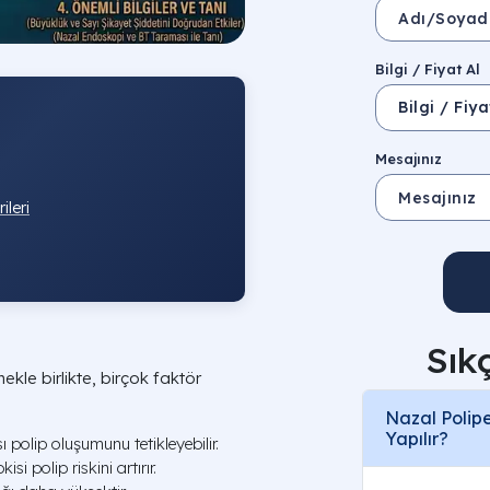
Bilgi / Fiyat Al
Mesajınız
leri
Sık
kle birlikte, birçok faktör
Nazal Polip
Yapılır?
ı polip oluşumunu tetikleyebilir.
si polip riskini artırır.