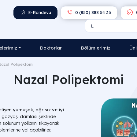
E-Randevu
0 (850) 888 54 33
E
lerimiz
Doktorlar
Bölümlerimiz
Üni
Nazal Polipektomi
Nazal Polipektomi
lişen yumuşak, ağrısız ve iyi
a gözyaşı damlası şeklinde
n solunum yollarını tıkayarak
mlerine yol açabilirler.