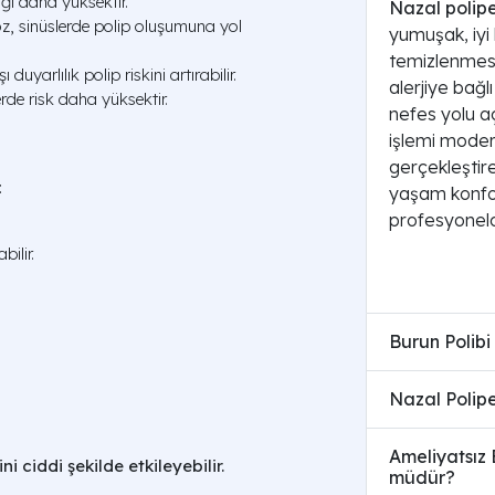
ığı daha yüksektir.
Nazal polip
roz, sinüslerde polip oluşumuna yol
yumuşak, iyi 
temizlenmesi 
duyarlılık polip riskini artırabilir.
alerjiye bağl
rde risk daha yüksektir.
nefes yolu açı
işlemi mode
gerçekleştire
:
yaşam konfor
profesyonelc
ilir.
Burun Polibi 
Nazal Polipe
Ameliyatsız
i ciddi şekilde etkileyebilir.
müdür?