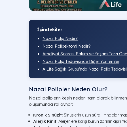
İçindekiler
Nazal Polip Nedir?
Nazal Polipektomi Nedir?
Ameliyat Sonrası Bakım ve Yaşam Tarzı Öneri
Nazal Polip Tedavisinde Diğer Yöntemler
A Life Sağlık Grubu'nda Nazal Polip Tedavisi
Nazal Polipler Neden Olur?
Nazal poliplerin kesin nedeni tam olarak bilinmeme
oluşumunda rol oynar:
Kronik Sinüzit:
Sinüslerin uzun süreli iltihaplanmas
Alerjik Rinit:
Alerjenlere karşı burun zarının aşırı tepki