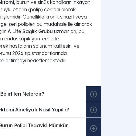
ektomi
, burun ve sinüs kanallarını tıkayan
huylu etlerin (polip) cerrahi olarak
işlemidir. Genellikle kronik sinüzit veya
ı gelişen polipler, bu müdahale ile alınarak
lır.
A Life Sağlık Grubu
uzmanları, bu
rn endoskopik yöntemlerle
rek hastaların solunum kalitesini ve
unu 2026 tıp standartlarında
e artırmayı hedeflemektedir.
Belirtileri Nelerdir?
ktomi Ameliyatı Nasıl Yapılır?
 Burun Polibi Tedavisi Mümkün