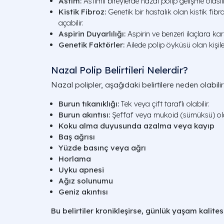
Astım:
Astımlı bireylerde nazal polip gelişme olasıl
Kistik Fibroz:
Genetik bir hastalık olan kistik fib
açabilir.
Aspirin Duyarlılığı:
Aspirin ve benzeri ilaçlara karşı 
Genetik Faktörler:
Ailede polip öyküsü olan kişile
Nazal Polip Belirtileri Nelerdir?
Nazal polipler, aşağıdaki belirtilere neden olabilir
Burun tıkanıklığı:
Tek veya çift taraflı olabilir.
Burun akıntısı:
Şeffaf veya mukoid (sümüksü) olab
Koku alma duyusunda azalma veya kayıp
Baş ağrısı
Yüzde basınç veya ağrı
Horlama
Uyku apnesi
Ağız solunumu
Geniz akıntısı
Bu belirtiler kronikleşirse, günlük yaşam kalitesin