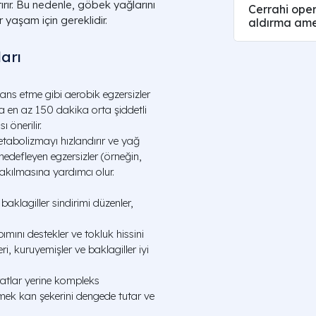
tırır. Bu nedenle, göbek yağlarını
Cerrahi ope
 yaşam için gereklidir.
aldırma amel
arı
ns etme gibi aerobik egzersizler
a en az 150 dakika orta şiddetli
 önerilir.
etabolizmayı hızlandırır ve yağ
 hedefleyen egzersizler (örneğin,
akılmasına yardımcı olur.
 baklagiller sindirimi düzenler,
ımını destekler ve tokluk hissini
eri, kuruyemişler ve baklagiller iyi
atlar yerine kompleks
etmek kan şekerini dengede tutar ve