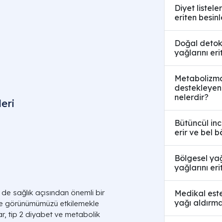
Diyet listel
eriten besinl
Doğal detoks
yağlarını eri
Metabolizma
destekleyen
nelerdir?
eri
Bütüncül inc
erir ve bel b
Bölgesel ya
yağlarını er
 de sağlık açısından önemli bir
Medikal est
yağı aldırma
e görünümümüzü etkilemekle
r, tip 2 diyabet ve metabolik