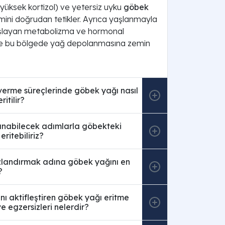
(yüksek kortizol) ve yetersiz uyku
göbek
imini doğrudan tetikler. Ayrıca yaşlanmayla
aşlayan metabolizma ve hormonal
de bu bölgede yağ depolanmasına zemin
o verme süreçlerinde göbek yağı nasıl
ritilir?
nabilecek adımlarla göbekteki
eritebiliriz?
ızlandırmak adına göbek yağını en
?
ını aktifleştiren göbek yağı eritme
e egzersizleri nelerdir?