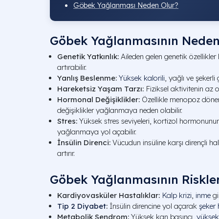
Göbek Yağlanması Neden Olur?
Göbek Yağlanmasının Nedenl
Genetik Yatkınlık:
Aileden gelen genetik özellikle
artırabilir.
Yanlış Beslenme:
Yüksek kalorili
, yağlı ve şekerli 
Hareketsiz Yaşam Tarzı:
Fiziksel aktivitenin az 
Hormonal Değişiklikler:
Özellikle menopoz döne
değişiklikler yağlanmaya neden olabilir.
Stres:
Yüksek stres seviyeleri, kortizol hormonunu
yağlanmaya yol açabilir.
İnsülin Direnci:
Vücudun insüline karşı dirençli h
artırır.
Göbek Yağlanmasının Riskler
Kardiyovasküler Hastalıklar:
Kalp krizi
,
inme
gi
Tip 2 Diyabet
:
İnsülin direncine yol açarak
şeker 
Metabolik Sendrom:
Yüksek kan basıncı,
yüksek