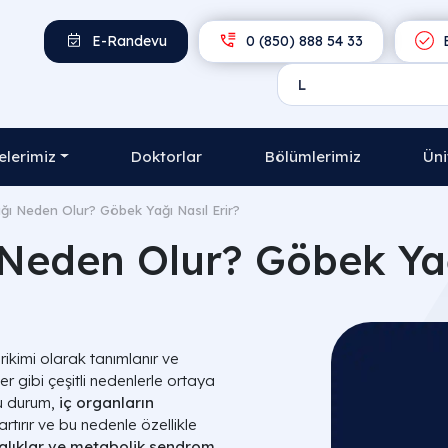
E-Randevu
0 (850) 888 54 33
E
lerimiz
Doktorlar
Bölümlerimiz
Üni
ı Neden Olur? Göbek Yağı Nasıl Erir?
Neden Olur? Göbek Yağı
irikimi olarak tanımlanır ve
r gibi çeşitli nedenlerle ortaya
bu durum,
iç organların
rtırır ve bu nedenle özellikle
talıklar ve metabolik sendrom