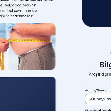
le, bel/kalça oranının
ası, bel çevresinin ise
sı hedeflenmelidir.
Bi
Araştırdığı
Adınız/Soyadın
Size Nasıl Yardı