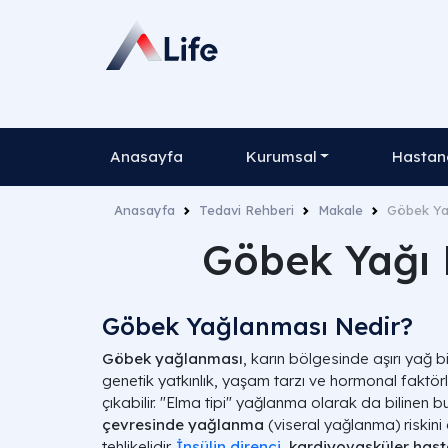
Anasayfa
Kurumsal
Hastane
Anasayfa
Tedavi Rehberi
Makale
Göbek Yağ
Göbek Yağı 
Göbek Yağlanması Nedir?
Göbek yağlanması
, karın bölgesinde aşırı yağ b
genetik yatkınlık, yaşam tarzı ve hormonal faktörle
çıkabilir. "Elma tipi" yağlanma olarak da bilinen 
çevresinde yağlanma
(viseral yağlanma) riskini a
tehlikelidir.
İnsülin direnci
, kardiyovasküler has