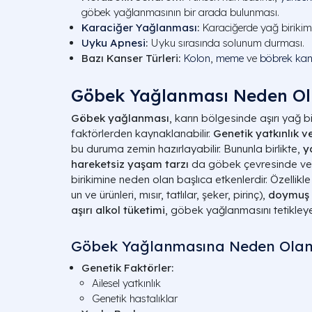
göbek yağlanmasının bir arada bulunması.
Karaciğer Yağlanması
:
Karaciğerde yağ birikimi
Uyku Apnesi
:
Uyku sırasında solunum durması.
Bazı Kanser Türleri:
Kolon
,
meme
ve
böbrek kan
Göbek Yağlanması Neden Ol
Göbek yağlanması
, karın bölgesinde aşırı yağ bi
faktörlerden kaynaklanabilir.
Genetik yatkınlık v
bu duruma zemin hazırlayabilir. Bununla birlikte,
y
hareketsiz yaşam tarzı
da göbek çevresinde ve 
birikimine neden olan başlıca etkenlerdir. Özellikl
un ve ürünleri, mısır, tatlılar, şeker, pirinç),
doymuş 
aşırı alkol tüketimi
, göbek yağlanmasını tetikleye
Göbek Yağlanmasına Neden Olan
Genetik Faktörler:
Ailesel yatkınlık
Genetik hastalıklar