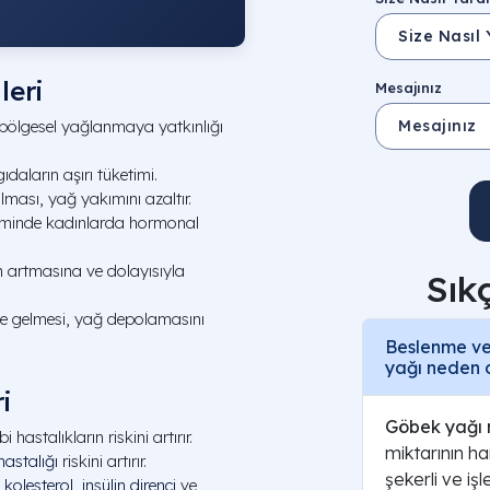
eri
Mesajınız
r bölgesel yağlanmaya yatkınlığı
gıdaların aşırı tüketimi.
olması, yağ yakımını azaltır.
minde kadınlarda hormonal
n artmasına ve dolayısıyla
Sık
ale gelmesi, yağ depolamasını
Beslenme ve
yağı neden o
i
Göbek yağı 
bi hastalıkların riskini artırır.
miktarının h
hastalığı
riskini artırır.
şekerli ve iş
 kolesterol
,
insülin direnci
ve