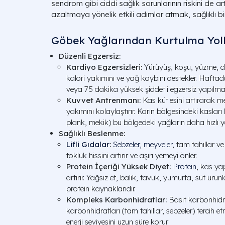
sendrom gibi ciddi sağlık sorunlarının riskini de ar
azaltmaya yönelik etkili adımlar atmak, sağlıklı bir
Göbek Yağlarından Kurtulma Yoll
Düzenli Egzersiz:
Kardiyo Egzersizleri:
Yürüyüş, koşu, yüzme, da
kalori yakımını ve yağ kaybını destekler. Haftad
veya 75 dakika yüksek şiddetli egzersiz yapılması
Kuvvet Antrenmanı:
Kas kütlesini artırarak m
yakımını kolaylaştırır. Karın bölgesindeki kasları
plank, mekik) bu bölgedeki yağların daha hızlı y
Sağlıklı Beslenme:
Lifli Gıdalar
:
Sebzeler, meyveler
, tam tahıllar ve
tokluk hissini artırır ve aşırı yemeyi önler.
Protein İçeriği Yüksek Diyet:
Protein
, kas yap
artırır. Yağsız et, balık, tavuk, yumurta, süt ürünl
protein kaynaklarıdır.
Kompleks Karbonhidratlar:
Basit karbonhidr
karbonhidratları (tam tahıllar, sebzeler) tercih 
enerji seviyesini uzun süre korur.