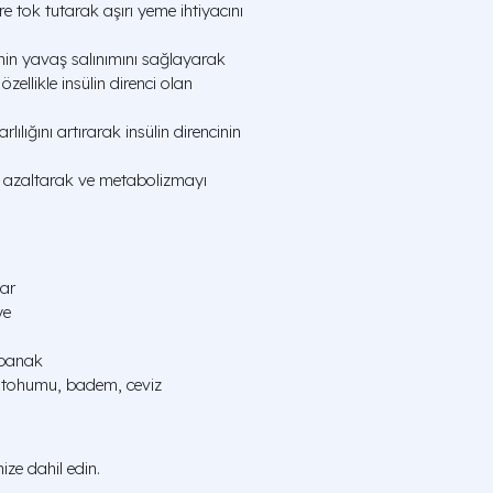
e tok tutarak aşırı yeme ihtiyacını
inin yavaş salınımını sağlayarak
özellikle insülin direnci olan
rlılığını artırarak insülin direncinin
ni azaltarak ve metabolizmayı
ar
ye
spanak
 tohumu, badem, ceviz
nize dahil edin.