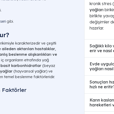
kronik stres 
yağları
birik
.
birlikte yav
seri
gibi.
değişimler 
hazırlar.
ur?
rikimiyle karakterizedir ve çeşitli
Sağlıklı kil
e aileden aktarılan hastalıklar
,
erir ve nasıl e
anlış beslenme alışkanlıkları ve
iç organların etrafında yağ
Evde uygula
e
basit karbonhidratlar
(beyaz
yağları nasıl 
yağlar
(hayvansal yağlar) ve
n temel beslenme faktörleridir.
Sonuçları h
hızlı ne eritir
 Faktörler
Karın kaslar
hareketleri v