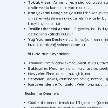
Tokluk Hissini Artırır:
Lifler, mideyi daha uzun sür
azaltır ve kilo kontrolüne yardımcı olur.
Kan Şekerini Dengeler:
Çözünür lifler, kan şeker
ani şeker yükselmelerini ve düşmelerini engeller. Bu, 
bireyler için önemlidir.
İnsülin Direncini Azaltır:
Lifli gıdalar, insülin duya
azalmasına katkıda bulunur.
Yağ Yakımını Destekler:
Lifler, yağların emilimi
hızlandırarak yağ yakımını destekler.
Lifli Gıdaların Kaynakları:
Tahıllar:
Tam buğday ekmeği, yulaf, bulgur, çavd
Baklagiller:
Mercimek, nohut, kuru fasulye, bezel
Meyveler:
Elma, armut, muz, çilek, nar
Sebzeler:
Brokoli, karnabahar, havuç, bezelye, ı
Kuruyemişler ve Tohumlar:
Keten tohumu, chia
Beslenme Önerileri:
Günlük lif alımını artırmak için lifli gıdaları öğünleri
Lifli gıdalarla birlikte yeterli miktarda su tüketin.