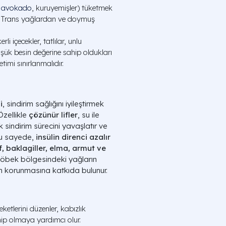
,
avokado
, kuruyemişler) tüketmek
rır. Trans yağlardan ve doymuş
rli içecekler, tatlılar, unlu
şük besin değerine sahip oldukları
imi sınırlanmalıdır.
i
, sindirim sağlığını iyileştirmek
Özellikle
çözünür lifler
, su ile
k sindirim sürecini yavaşlatır ve
Bu sayede,
insülin direnci azalır
f, baklagiller, elma, armut ve
 göbek bölgesindeki yağların
n korunmasına katkıda bulunur.
ketlerini düzenler, kabızlık
ahip olmaya yardımcı olur.