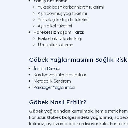
Yanlış Beslenme:
Yüksek basit karbonhidrat tüketimi
Aşırı doymuş yağ tüketimi
Yüksek şekerli gıda tüketimi
Aşırı alkol tüketimi
Hareketsiz Yaşam Tarzı:
Fiziksel aktivite eksikliği
Uzun süreli oturma
Göbek Yağlanmasının Sağlık Riskl
İnsülin Direnci
Kardiyovasküler Hastalıklar
Metabolik Sendrom
Karaciğer Yağlanması
Göbek Nasıl Eritilir?
Göbek yağlarından kurtulmak
, hem estetik hem
konudur.
Göbek bölgesindeki yağlanma
, sadec
kalmaz, aynı zamanda kardiyovasküler hastalıkla