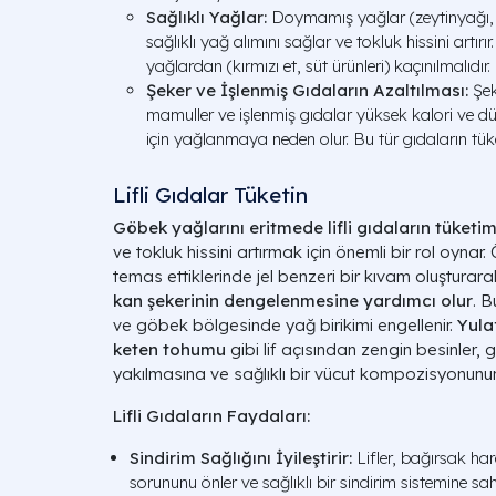
Sağlıklı Yağlar:
Doymamış yağlar (zeytinyağı
sağlıklı yağ alımını sağlar ve tokluk hissini artı
yağlardan (kırmızı et, süt ürünleri) kaçınılmalıdır.
Şeker ve İşlenmiş Gıdaların Azaltılması:
Şeke
mamuller ve işlenmiş gıdalar yüksek kalori ve dü
için yağlanmaya neden olur. Bu tür gıdaların tüket
Lifli Gıdalar Tüketin
Göbek yağlarını eritmede lifli gıdaların tüketim
ve tokluk hissini artırmak için önemli bir rol oynar. 
temas ettiklerinde jel benzeri bir kıvam oluşturara
kan şekerinin dengelenmesine yardımcı olur
. 
ve göbek bölgesinde yağ birikimi engellenir.
Yula
keten tohumu
gibi lif açısından zengin besinler,
yakılmasına ve sağlıklı bir vücut kompozisyonunu
Lifli Gıdaların Faydaları:
Sindirim Sağlığını İyileştirir:
Lifler, bağırsak hare
sorununu önler ve sağlıklı bir sindirim sistemine s