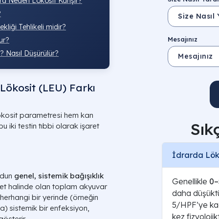
ra Neden Lökosit Karışır?
?
liği Tehlikeli midir?
Mesajınız
ur?
r? Nasıl Düşürülür?
 Lökosit (LEU) Farkı
 lökosit parametresi hem kan
Sık
 iki testin tıbbi olarak işaret
İdrarda Lök
udun
genel, sistemik bağışıklık
Genellikle
0–
ket halinde olan toplam akyuvar
daha düşüktü
 herhangi bir yerinde (örneğin
5/HPF’ye kada
) sistemik bir enfeksiyon,
kez fizyoloji
österir.