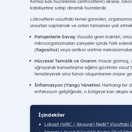
Kırmızı kan hücrelerinin (eritrositlerin) aksine, löko
kabiliyetine sahip dinamik hücrelerdir.
Lökositlerin vücuttaki temel görevleri, organiz
unsurları saptamak ve onları tamamen yok etmekt
Patojenlerle Savaş:
Vücuda giren bakteri, virüs
mikroorganizmaları saniyeler içinde fark eder
(
fagositoz
) veya antikor üretme mekanizmalarıyl
Hücresel Temizlik ve Onarım:
Hasar görmüş, 
uğrayarak kanserleşme eğilimi gösteren vücut hü
temizleyerek sinsi tümör oluşumlarının önüne geç
İnflamasyon (Yangı) Yönetimi:
Herhangi bir 
enfeksiyon geliştiğinde, o bölgeye kan akışını a
İçindekiler
Lökosit (WBC / Akyuvar) Nedir? Vücuttaki G