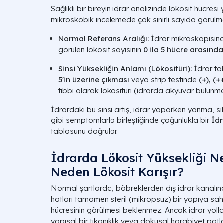
Sağlıklı bir bireyin idrar analizinde lökosit hücre
mikroskobik incelemede çok sınırlı sayıda görülmel
Normal Referans Aralığı:
İdrar mikroskopisin
görülen lökosit sayısının
0 ila 5 hücre arasında
Sinsi Yüksekliğin Anlamı (Lökositüri):
İdrar tah
5'in üzerine çıkması
veya strip testinde
(+), (+
tıbbi olarak
lökositüri
(idrarda akyuvar bulunması
İdrardaki bu sinsi artış, idrar yaparken yanma, sı
gibi semptomlarla birleştiğinde çoğunlukla bir
İdr
tablosunu doğrular.
İdrarda Lökosit Yüksekliği N
Neden Lökosit Karışır?
Normal şartlarda, böbreklerden dış idrar kanalın
hatları tamamen steril (mikropsuz) bir yapıya sahi
hücresinin görülmesi beklenmez. Ancak idrar yollar
yapısal bir tıkanıklık veya dokusal harabiyet pa