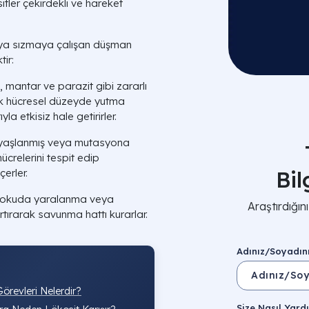
sitler çekirdekli ve hareket
maya sızmaya çalışan düşman
ir:
, mantar ve parazit gibi zararlı
ek hücresel düzeyde yutma
a etkisiz hale getirirler.
yaşlanmış veya mutasyona
crelerini tespit edip
Bi
erler.
dokuda yaralanma veya
Araştırdığı
rtırarak savunma hattı kurarlar.
Adınız/Soyadın
örevleri Nelerdir?
Size Nasıl Yardı