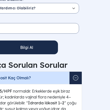
Bilgi Al
ça Sorulan Sorular
osit Kaç Olmalı?
5/HPF
normaldir. Erkeklerde eşik biraz
r; kadınlarda vajinal flora nedeniyle 4–
r görülebilir. “
İdrarda lökosit 1–2
” çoğu
ktir; susuz kalma veya yoğun idrar da