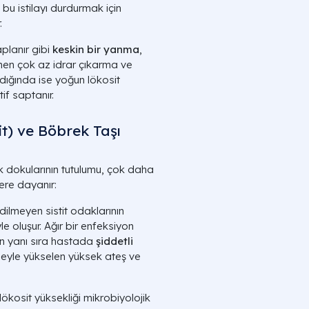
t bu istilayı durdurmak için
.
planır gibi
keskin bir yanma
,
ğmen çok az idrar çıkarma ve
ıldığında ise yoğun lökosit
if saptanır.
it) ve Böbrek Taşı
k dokularının tutulumu, çok daha
lere dayanır:
ilmeyen sistit odaklarının
oluşur. Ağır bir enfeksiyon
in yanı sıra hastada
şiddetli
emeyle yükselen yüksek ateş ve
lökosit yüksekliği mikrobiyolojik