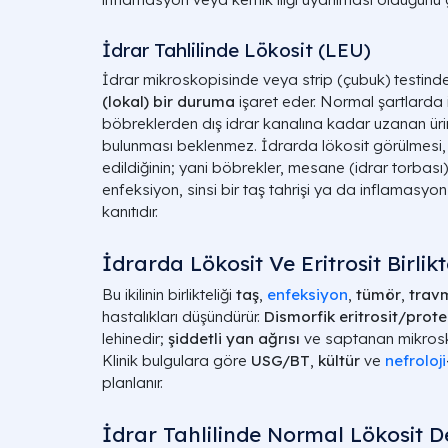
İdrar Tahlilinde Lökosit (LEU)
İdrar mikroskopisinde veya strip (çubuk) testind
(lokal) bir duruma
işaret eder. Normal şartlarda id
böbreklerden dış idrar kanalına kadar uzanan üri
bulunması beklenmez. İdrarda lökosit görülmesi
edildiğinin; yani böbrekler, mesane (idrar torbası)
enfeksiyon, sinsi bir taş tahrişi ya da inflamasyo
kanıtıdır.
İdrarda Lökosit Ve Eritrosit Birlik
Bu ikilinin birlikteliği
taş
,
enfeksiyon
,
tümör
,
trav
hastalıkları düşündürür.
Dismorfik eritrosit/prote
lehinedir;
şiddetli yan ağrısı
ve saptanan mikroskop
Klinik bulgulara göre
USG/BT
,
kültür
ve
nefroloji
planlanır.
İdrar Tahlilinde Normal Lökosit D