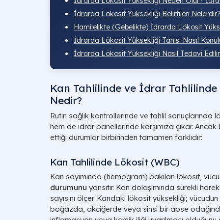
İdrarda Lökosit Yüksekliği Neden Olur? İdra
İdrarda Lökosit Yüksekliği Belirtileri Nelerdir
Hamilelikte (Gebelikte) İdrarda Lökosit Yüksek
İdrarda Lökosit Yüksekliği Tanısı Nasıl Konul
İdrarda Lökosit Yüksekliği Nasıl Tedavi Edili
Kan Tahlilinde ve İdrar Tahlilinde
Nedir?
Rutin sağlık kontrollerinde ve tahlil sonuçlarında
hem de idrar panellerinde karşımıza çıkar. Ancak bu
ettiği durumlar birbirinden tamamen farklıdır:
Kan Tahlilinde Lökosit (WBC)
Kan sayımında (hemogram) bakılan lökosit, vüc
durumunu
yansıtır. Kan dolaşımında sürekli hare
sayısını ölçer. Kandaki lökosit yüksekliği; vücudun
boğazda, akciğerde veya sinsi bir apse odağında
inflamasyon veya kemik iliği uyarılması olduğunu g