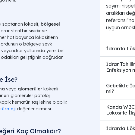
sayımı nispet
aralıkları değ
referansı”na
e saptanan lökosit,
bölgesel
uygun örnek
rar steril bir sıvıdır ve
ner hat boyunca lökositlerin
, ordunun o bölgeye sevk
İdrarda Lök
 veya idrar yollarında yerel bir
n odakları geliştiğinin doğrudan
İdrar Tahlil
Enfeksiyon 
te İse?
Gebelikte İd
ma
veya
glomerüler
kökenli
mi?
inüri
glomerüler patoloji
ik hematüri taş lehine olabilir.
Kanda WBC Y
–
üroloji
değerlendirmesi
Lökositle İli
İdrarda Lök
eğeri Kaç Olmalıdır?