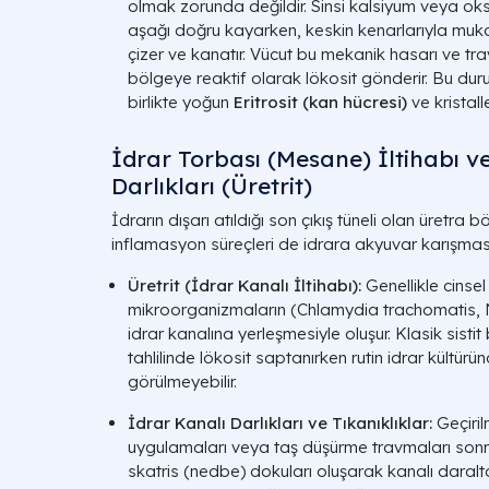
olmak zorunda değildir. Sinsi kalsiyum veya oks
aşağı doğru kayarken, keskin kenarlarıyla mu
çizer ve kanatır. Vücut bu mekanik hasarı ve 
bölgeye reaktif olarak lökosit gönderir. Bu durum
birlikte yoğun
Eritrosit (kan hücresi)
ve kristall
İdrar Torbası (Mesane) İltihabı v
Darlıkları (Üretrit)
İdrarın dışarı atıldığı son çıkış tüneli olan üretra
inflamasyon süreçleri de idrara akyuvar karışmas
Üretrit (İdrar Kanalı İltihabı):
Genellikle cinsel
mikroorganizmaların (
Chlamydia trachomatis,
idrar kanalına yerleşmesiyle oluşur. Klasik sistit b
tahlilinde lökosit saptanırken rutin idrar kültür
görülmeyebilir.
İdrar Kanalı Darlıkları ve Tıkanıklıklar:
Geçiril
uygulamaları veya taş düşürme travmaları sonra
skatris (nedbe) dokuları oluşarak kanalı daralta