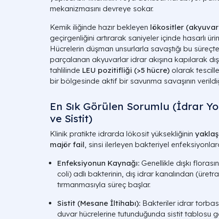
mekanizmasını devreye sokar.
Kemik iliğinde hazır bekleyen
lökositler (akyuvar
geçirgenliğini artırarak saniyeler içinde hasarlı ü
Hücrelerin düşman unsurlarla savaştığı bu süreç
parçalanan akyuvarlar idrar akışına kapılarak dışar
tahlilinde
LEU pozitifliği (
>5 hücre
)
olarak tescill
bir bölgesinde aktif bir savunma savaşının verildiğ
En Sık Görülen Sorumlu (İdrar Yo
ve Sistit)
Klinik pratikte idrarda lökosit yüksekliğinin
yaklaş
majör fail
, sinsi ilerleyen bakteriyel enfeksiyonlard
Enfeksiyonun Kaynağı:
Genellikle dışkı floras
coli)
adlı bakterinin, dış idrar kanalından (üretra
tırmanmasıyla süreç başlar.
Sistit (Mesane İltihabı):
Bakteriler idrar torba
duvar hücrelerine tutunduğunda sistit tablosu 