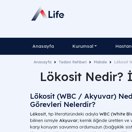
Anasayfa
Kurumsal
Hastane
Anasayfa
Tedavi Rehberi
Makale
Lökosit N
Lökosit Nedir? 
Lökosit (WBC / Akyuvar) Ned
Görevleri Nelerdir?
Lökosit
, tıp literatüründeki adıyla
WBC (White Blo
bilinen ismiyle
Akyuvar
; kemik iliğinde üretilen v
karşı koruyan savunma ordumuzun (bağışıklık siste