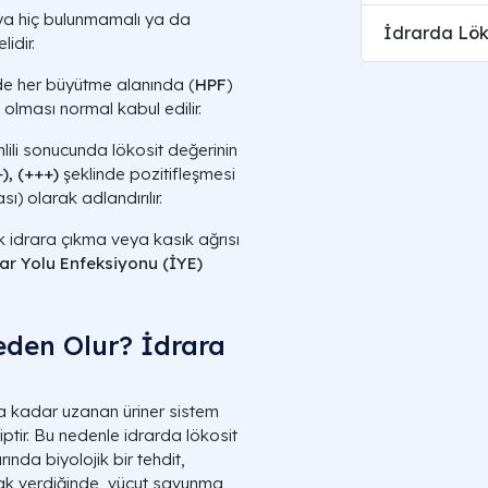
si ya hiç bulunmamalı ya da
İdrarda Löko
idir.
de her büyütme alanında (
HPF
)
olması normal kabul edilir.
lili sonucunda lökosit değerinin
+), (+++)
şeklinde pozitifleşmesi
) olarak adlandırılır.
k idrara çıkma veya kasık ağrısı
ar Yolu Enfeksiyonu (İYE)
eden Olur? İdrara
a kadar uzanan üriner sistem
ptir. Bu nedenle idrarda lökosit
ında biyolojik bir tehdit,
tlak verdiğinde, vücut savunma