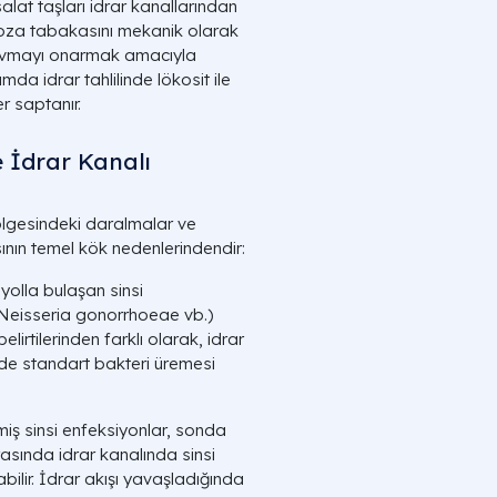
alat taşları idrar kanallarından
koza tabakasını mekanik olarak
travmayı onarmak amacıyla
da idrar tahlilinde lökosit ile
er saptanır.
e İdrar Kanalı
 bölgesindeki daralmalar ve
ının temel kök nedenlerindendir:
 yolla bulaşan sinsi
 Neisseria gonorrhoeae
vb.)
elirtilerinden farklı olarak, idrar
ünde standart bakteri üremesi
miş sinsi enfeksiyonlar, sonda
sında idrar kanalında sinsi
bilir. İdrar akışı yavaşladığında