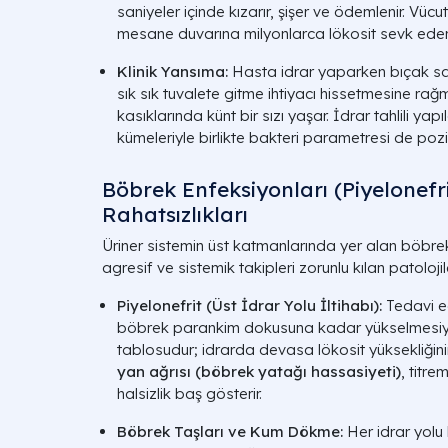
saniyeler içinde kızarır, şişer ve ödemlenir. Vücu
mesane duvarına milyonlarca lökosit sevk eder
Klinik Yansıma:
Hasta idrar yaparken bıçak sa
sık sık tuvalete gitme ihtiyacı hissetmesine ra
kasıklarında künt bir sızı yaşar. İdrar tahlili yap
kümeleriyle birlikte bakteri parametresi de pozit
Böbrek Enfeksiyonları (Piyelonefr
Rahatsızlıkları
Üriner sistemin üst katmanlarında yer alan böbre
agresif ve sistemik takipleri zorunlu kılan patoloji
Piyelonefrit (Üst İdrar Yolu İltihabı):
Tedavi ed
böbrek parankim dokusuna kadar yükselmesiyle 
tablosudur; idrarda devasa lökosit yüksekliğin
yan ağrısı (böbrek yatağı hassasiyeti)
, titr
halsizlik baş gösterir.
Böbrek Taşları ve Kum Dökme:
Her idrar yolu 