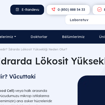
E-Randevu
0 (850) 888 54 33
E
lerimiz
Doktorlar
Bölümlerimiz
Üni
edir? İdrarda Lökosit Yüksekliği Neden Olur?
İdrarda Lökosit Yüksek
ir? Vücuttaki
od Cell)
veya halk arasında
e vücudumuzu mikrop istilalarına
mimizin) ana asker hücreleridir.