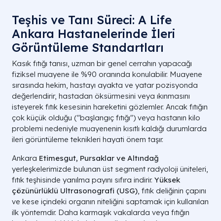
Teşhis ve Tanı Süreci: A Life
Ankara Hastanelerinde İleri
Görüntüleme Standartları
Kasık fıtığı tanısı, uzman bir genel cerrahın yapacağı
fiziksel muayene ile %90 oranında konulabilir. Muayene
sırasında hekim, hastayı ayakta ve yatar pozisyonda
değerlendirir, hastadan öksürmesini veya ıkınmasını
isteyerek fıtık kesesinin hareketini gözlemler. Ancak fıtığın
çok küçük olduğu ("başlangıç fıtığı") veya hastanın kilo
problemi nedeniyle muayenenin kısıtlı kaldığı durumlarda
ileri görüntüleme teknikleri hayati önem taşır.
Ankara
Etimesgut, Pursaklar ve Altındağ
yerleşkelerimizde bulunan üst segment radyoloji üniteleri,
fıtık teşhisinde yanılma payını sıfıra indirir.
Yüksek
çözünürlüklü Ultrasonografi (USG)
, fıtık deliğinin çapını
ve kese içindeki organın niteliğini saptamak için kullanılan
ilk yöntemdir. Daha karmaşık vakalarda veya fıtığın