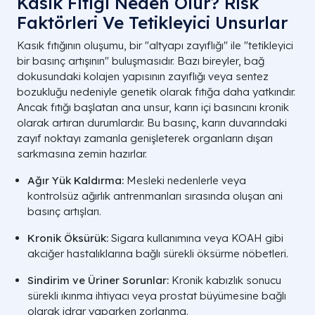
Kasık Fıtığı Neden Olur​? Risk
Faktörleri Ve Tetikleyici Unsurlar
Kasık fıtığının oluşumu, bir "altyapı zayıflığı" ile "tetikleyici
bir basınç artışının" buluşmasıdır. Bazı bireyler, bağ
dokusundaki kolajen yapısının zayıflığı veya sentez
bozukluğu nedeniyle genetik olarak fıtığa daha yatkındır.
Ancak fıtığı başlatan ana unsur, karın içi basıncını kronik
olarak artıran durumlardır. Bu basınç, karın duvarındaki
zayıf noktayı zamanla genişleterek organların dışarı
sarkmasına zemin hazırlar.
Ağır Yük Kaldırma:
Mesleki nedenlerle veya
kontrolsüz ağırlık antrenmanları sırasında oluşan ani
basınç artışları.
Kronik Öksürük:
Sigara kullanımına veya KOAH gibi
akciğer hastalıklarına bağlı sürekli öksürme nöbetleri.
Sindirim ve Üriner Sorunlar:
Kronik kabızlık sonucu
sürekli ıkınma ihtiyacı veya prostat büyümesine bağlı
olarak idrar yaparken zorlanma.