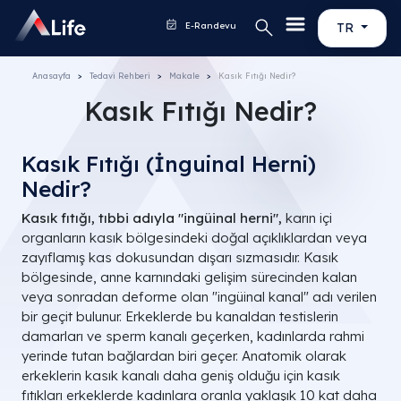
E-Randevu
TR
Anasayfa
Tedavi Rehberi
Makale
Kasık Fıtığı Nedir?
Kasık Fıtığı Nedir?
Kasık Fıtığı (İnguinal Herni)
Nedir?
Kasık fıtığı, tıbbi adıyla "ingüinal herni",
karın içi
organların kasık bölgesindeki doğal açıklıklardan veya
zayıflamış kas dokusundan dışarı sızmasıdır. Kasık
bölgesinde, anne karnındaki gelişim sürecinden kalan
veya sonradan deforme olan "ingüinal kanal" adı verilen
bir geçit bulunur. Erkeklerde bu kanaldan testislerin
damarları ve sperm kanalı geçerken, kadınlarda rahmi
yerinde tutan bağlardan biri geçer. Anatomik olarak
erkeklerin kasık kanalı daha geniş olduğu için kasık
fıtıkları erkeklerde kadınlara oranla yaklaşık 10 kat daha