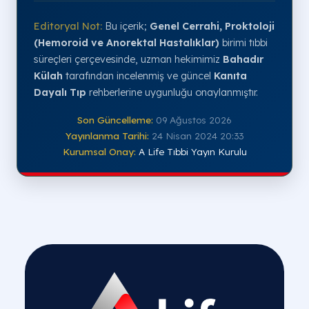
Editoryal Not:
Bu içerik;
Genel Cerrahi, Proktoloji
(Hemoroid ve Anorektal Hastalıklar)
birimi tıbbi
süreçleri çerçevesinde, uzman hekimimiz
Bahadır
Külah
tarafından incelenmiş ve güncel
Kanıta
Dayalı Tıp
rehberlerine uygunluğu onaylanmıştır.
Son Güncelleme:
09 Ağustos 2026
Yayınlanma Tarihi:
24 Nisan 2024 20:33
Kurumsal Onay:
A Life Tıbbi Yayın Kurulu