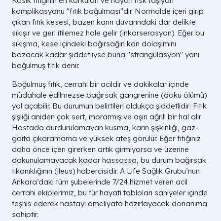
Kasık fıtığının en korkulan ve hayati risk taşıyan
komplikasyonu "fıtık boğulması"dır. Normalde içeri girip
çıkan fıtık kesesi, bazen karın duvarındaki dar delikte
sıkışır ve geri itilemez hale gelir (inkarserasyon). Eğer bu
sıkışma, kese içindeki bağırsağın kan dolaşımını
bozacak kadar şiddetliyse buna "strangülasyon" yani
boğulmuş fıtık denir.
Boğulmuş fıtık, cerrahi bir acildir ve dakikalar içinde
müdahale edilmezse bağırsak gangrenine (doku ölümü)
yol açabilir. Bu durumun belirtileri oldukça şiddetlidir: Fıtık
şişliği aniden çok sert, morarmış ve aşırı ağrılı bir hal alır.
Hastada durdurulamayan kusma, karın şişkinliği, gaz-
gaita çıkaramama ve yüksek ateş görülür. Eğer fıtığınız
daha önce içeri girerken artık girmiyorsa ve üzerine
dokunulamayacak kadar hassassa, bu durum bağırsak
tıkanıklığının (ileus) habercisidir. A Life Sağlık Grubu’nun
Ankara’daki tüm şubelerinde 7/24 hizmet veren acil
cerrahi ekiplerimiz, bu tür hayati tabloları saniyeler içinde
teşhis ederek hastayı ameliyata hazırlayacak donanıma
sahiptir.