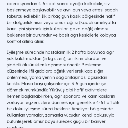
operasyondan 4-6 saat sonra ayağa kalkabilir, sıvı
beslenmeye başlayabilir ve aynı gün veya ertesi sabah
taburcu edilebilir. İlk birkaç gün kasık bölgesinde hafif
bir dolgunluk hissi veya omuz ağrısı (kapalı ameliyatta
karın içini şişirmek için kullanılan gaza bağlı) olması
beklenen bir durumdur ve basit ağrı kesicilerle kolayca
kontrol altına alınır.
İyileşme sürecinde hastaların ilk 2 hafta boyunca ağır
yük kaldırmaktan (5 kg üzeri), ani ıkınmalardan ve
şiddetli öksürükten kaçınması önerilir. Beslenme
düzeninde lifli gıdalara ağırlık verilerek kabızlığın
önlenmesi, yama yerinin sağlamlaşması açısından
kritiktir. Masa başı çalışanlar için 3-5 gün içinde işe
dönmek mümkündür. Yürüyüş gibi hafif aktivitelere
hemen başlanabilirken, ağır sporlara ve karın kaslarını
zorlayan egzersizlere dönmek için genellikle 4-6 haftalık
bir doku iyileşme süreci beklenir. Ameliyat bölgesinde
kullanılan yamalar, zamanla vücudun kendi dokusuyla
bütünleşerek ömür boyu sürecek güçlü bir bariyer
oluşturur.