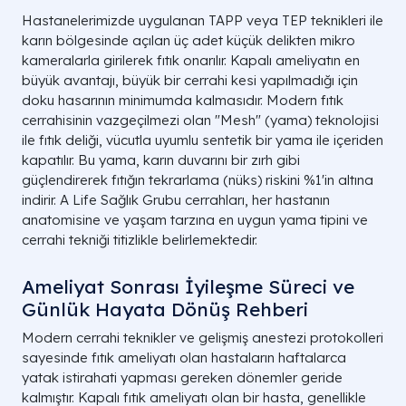
Hastanelerimizde uygulanan TAPP veya TEP teknikleri ile
karın bölgesinde açılan üç adet küçük delikten mikro
kameralarla girilerek fıtık onarılır. Kapalı ameliyatın en
büyük avantajı, büyük bir cerrahi kesi yapılmadığı için
doku hasarının minimumda kalmasıdır. Modern fıtık
cerrahisinin vazgeçilmezi olan "Mesh" (yama) teknolojisi
ile fıtık deliği, vücutla uyumlu sentetik bir yama ile içeriden
kapatılır. Bu yama, karın duvarını bir zırh gibi
güçlendirerek fıtığın tekrarlama (nüks) riskini %1'in altına
indirir. A Life Sağlık Grubu cerrahları, her hastanın
anatomisine ve yaşam tarzına en uygun yama tipini ve
cerrahi tekniği titizlikle belirlemektedir.
Ameliyat Sonrası İyileşme Süreci ve
Günlük Hayata Dönüş Rehberi
Modern cerrahi teknikler ve gelişmiş anestezi protokolleri
sayesinde fıtık ameliyatı olan hastaların haftalarca
yatak istirahati yapması gereken dönemler geride
kalmıştır. Kapalı fıtık ameliyatı olan bir hasta, genellikle