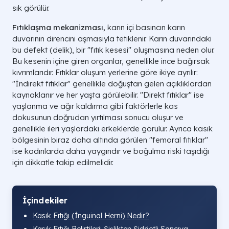
sık görülür.
Fıtıklaşma mekanizması,
karın içi basıncın karın
duvarının direncini aşmasıyla tetiklenir. Karın duvarındaki
bu defekt (delik), bir "fıtık kesesi" oluşmasına neden olur.
Bu kesenin içine giren organlar, genellikle ince bağırsak
kıvrımlarıdır. Fıtıklar oluşum yerlerine göre ikiye ayrılır:
"İndirekt fıtıklar" genellikle doğuştan gelen açıklıklardan
kaynaklanır ve her yaşta görülebilir. "Direkt fıtıklar" ise
yaşlanma ve ağır kaldırma gibi faktörlerle kas
dokusunun doğrudan yırtılması sonucu oluşur ve
genellikle ileri yaşlardaki erkeklerde görülür. Ayrıca kasık
bölgesinin biraz daha altında görülen "femoral fıtıklar"
ise kadınlarda daha yaygındır ve boğulma riski taşıdığı
için dikkatle takip edilmelidir.
İçindekiler
Kasık Fıtığı (İnguinal Herni) Nedir?