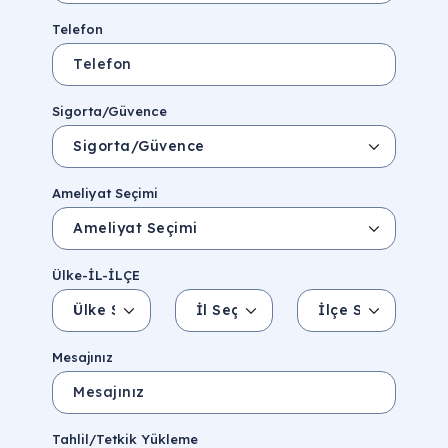
Telefon
Sigorta/Güvence
Ameliyat Seçimi
Ülke-İL-İLÇE
Ülke Seçin
İl Seçin
İlçe Seçin
İl/Şehir
Eyalet/Bölge
Mesajınız
Tahlil/Tetkik Yükleme