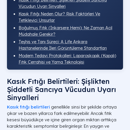
Kasık Fıtığı Belirtileri: Şişlikten Şiddetli Sancıya
Vücudun Uyarı Sinyalleri
Kasık Fıtığı Neden Olur​? Risk Faktörleri Ve
Tetikleyici Unsurlar
Boğulmuş Fıtık (İnkarsere Herni): Ne Zaman Acil
Müdahale Gerekir?
Teşhis ve Tanı Süreci: A Life Ankara
Hastanelerinde İleri Görüntüleme Standartları
Modern Tedavi Protokolleri: Laparoskopik (Kapalı)
Fıtık Cerrahisi ve Yama Teknolojisi
Kasık Fıtığı Belirtileri: Şişlikten
Şiddetli Sancıya Vücudun Uyarı
Sinyalleri
Kasık fıtığı belirtileri
genellikle sinsi bir şekilde ortaya
çıkar ve bazen yıllarca fark edilmeyebilir. Ancak fıtık
kesesi büyüdükçe ve içine giren organ miktarı arttıkça
karakteristik semptomlar belirginleşir. En yaygın ve