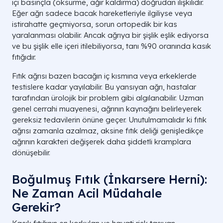
içi basınçla (öksürme, ağır kaldırma) doğrudan ilişkilidir.
Eğer ağrı sadece bacak hareketleriyle ilgiliyse veya
istirahatte geçmiyorsa, sorun ortopedik bir kas
yaralanması olabilir. Ancak ağrıya bir şişlik eşlik ediyorsa
ve bu şişlik elle içeri itilebiliyorsa, tanı %90 oranında kasık
fıtığıdır.
Fıtık ağrısı bazen bacağın iç kısmına veya erkeklerde
testislere kadar yayılabilir. Bu yansıyan ağrı, hastalar
tarafından ürolojik bir problem gibi algılanabilir. Uzman
genel cerrahi muayenesi, ağrının kaynağını belirleyerek
gereksiz tedavilerin önüne geçer. Unutulmamalıdır ki fıtık
ağrısı zamanla azalmaz, aksine fıtık deliği genişledikçe
ağrının karakteri değişerek daha şiddetli kramplara
dönüşebilir.
Boğulmuş Fıtık (İnkarsere Herni):
Ne Zaman Acil Müdahale
Gerekir?