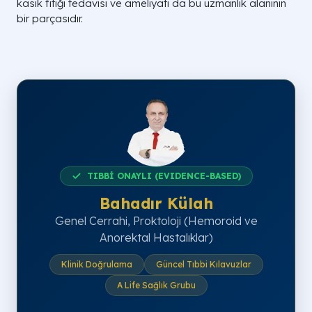
kasık fıtığı tedavisi ve ameliyatı da bu uzmanlık alanının
bir parçasıdır.
TIBBİ ONAYLI (EVIDENCE-BASED)
Bahadır Külah
Genel Cerrahi, Proktoloji (Hemoroid ve
Anorektal Hastalıklar)
Klinik Doğrulama
Güncel Tıbbi Kılavuzlar
A Life Sağlık Grubu