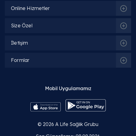
Online Hizmetler
Ameliyatsız kasık fıtığı tedavisi ve kasık fıtığı
korsesi etkili mi?
Size Özel
Kasık fıtığına hangi bölüm bakar?
İletişim
Kasık fıtığı ameliyatı nasıl yapılır?
Formlar
Kasık fıtığı ameliyatı kaç saat sürer ve ne
kadar sürer?
Mobil Uygulamamız
© 2026
A Life Sağlık Grubu