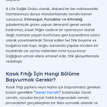
A Life Sağlık Grubu olarak, Ankara’nın her noktasındaki
hastalarımıza dünya standartlarında cerrahi hizmet
sunuyoruz.
Etimesgut, Pursaklar ve Altındağ
şubelerimizde görev yapan deneyimli genel cerrahi
kadromuz, kasık fıtığını sadece bir operasyon olarak
değil, hastanın yaşam konforunu geri kazandırma süreci
olarak yönetmektedir. İhmal edilen her fıtık büyüme ve
boğulma riski taşır; doğru zamanda yapılan modern bir
müdahale ise sizi bu risklerden ömür boyu korur.
Sağlığınızı uzman ellere emanet edin, fıtık şikayetlerinizle
vedalaşın.
Kasık Fıtığı İçin Hangi Bölüme
Başvurmak Gerekir?
Kasık fıtığı şüphesi veya teşhisi için başvurmanız gereken
bölüm genellikle
“
Genel Cerrahi
”
bölümüdür. Genel
cerrahi, vücudun birçok farklı bölgesindeki cerrahi
prosedürleri gerçekleştiren bir tıbbi uzmanlık alanıdır ve