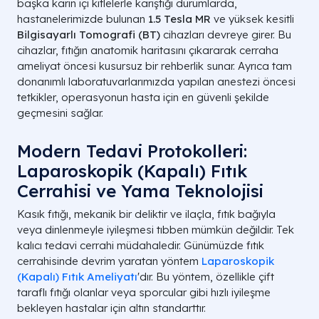
başka karın içi kitlelerle karıştığı durumlarda,
hastanelerimizde bulunan
1.5 Tesla MR
ve yüksek kesitli
Bilgisayarlı Tomografi (BT)
cihazları devreye girer. Bu
cihazlar, fıtığın anatomik haritasını çıkararak cerraha
ameliyat öncesi kusursuz bir rehberlik sunar. Ayrıca tam
donanımlı laboratuvarlarımızda yapılan anestezi öncesi
tetkikler, operasyonun hasta için en güvenli şekilde
geçmesini sağlar.
Modern Tedavi Protokolleri:
Laparoskopik (Kapalı) Fıtık
Cerrahisi ve Yama Teknolojisi
Kasık fıtığı, mekanik bir deliktir ve ilaçla, fıtık bağıyla
veya dinlenmeyle iyileşmesi tıbben mümkün değildir. Tek
kalıcı tedavi cerrahi müdahaledir. Günümüzde fıtık
cerrahisinde devrim yaratan yöntem
Laparoskopik
(Kapalı) Fıtık Ameliyatı
'dır. Bu yöntem, özellikle çift
taraflı fıtığı olanlar veya sporcular gibi hızlı iyileşme
bekleyen hastalar için altın standarttır.