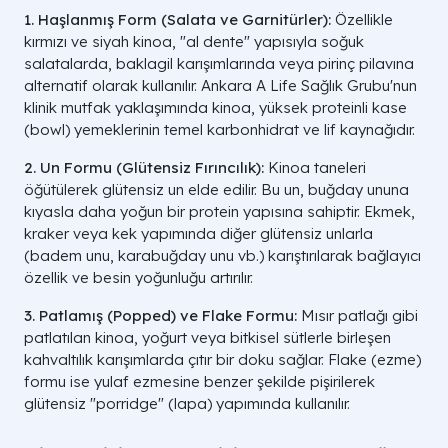
1. Haşlanmış Form (Salata ve Garnitürler):
Özellikle
kırmızı ve siyah kinoa, "al dente" yapısıyla soğuk
salatalarda, baklagil karışımlarında veya pirinç pilavına
alternatif olarak kullanılır. Ankara A Life Sağlık Grubu'nun
klinik mutfak yaklaşımında kinoa, yüksek proteinli kase
(bowl) yemeklerinin temel karbonhidrat ve lif kaynağıdır.
2. Un Formu (Glütensiz Fırıncılık):
Kinoa taneleri
öğütülerek glütensiz un elde edilir. Bu un, buğday ununa
kıyasla daha yoğun bir protein yapısına sahiptir. Ekmek,
kraker veya kek yapımında diğer glütensiz unlarla
(badem unu, karabuğday unu vb.) karıştırılarak bağlayıcı
özellik ve besin yoğunluğu artırılır.
3. Patlamış (Popped) ve Flake Formu:
Mısır patlağı gibi
patlatılan kinoa, yoğurt veya bitkisel sütlerle birleşen
kahvaltılık karışımlarda çıtır bir doku sağlar. Flake (ezme)
formu ise yulaf ezmesine benzer şekilde pişirilerek
glütensiz "porridge" (lapa) yapımında kullanılır.