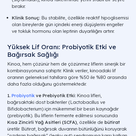
bırakır.
Klinik Sonuç:
Bu stabilite, özellikle reaktif hipoglisemisi
olan bireylerde gün içindeki enerji düşüşlerini engeller
ve tokluk hormonu olan leptinin duyarlılığını artırır.
Yüksek Lif Oranı: Probiyotik Etki ve
Bağırsak Sağlığı
Kinoa, hem çözünür hem de çözünmez liflerin sinerjik bir
kombinasyonuna sahiptir. Klinik veriler, kinoadaki lif
oranının geleneksel tahıllara göre %50 ile %80 arasında
daha fazla olduğunu göstermektedir.
1.
Probiyotik
ve Prebiyotik Etki:
Kinoa lifleri,
bağırsaktaki dost bakteriler (Lactobacillus ve
Bifidobacterium) için mükemmel bir besin kaynağıdır
(prebiyotik). Bu liflerin fermente edilmesi sonucunda
Kısa Zincirli Yağ Asitleri (SCFA)
, özellikle de
bütirat
üretilir. Bütirat, bağırsak duvarının bütünlüğünü koruyarak
"sızdıran bağırsak" (leaky gut) sendromuna karşı kalkan