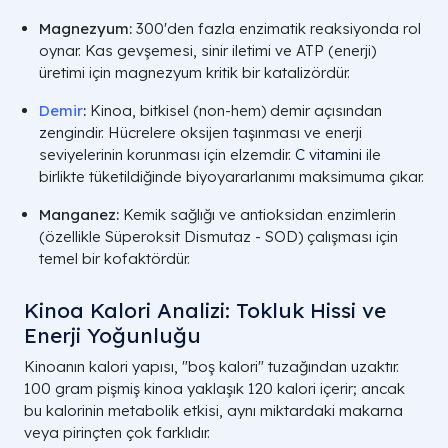
Magnezyum:
300'den fazla enzimatik reaksiyonda rol
oynar. Kas gevşemesi, sinir iletimi ve
ATP
(enerji)
üretimi için magnezyum kritik bir katalizördür.
Demir
:
Kinoa, bitkisel (non-hem) demir açısından
zengindir. Hücrelere oksijen taşınması ve enerji
seviyelerinin korunması için elzemdir.
C vitamini
ile
birlikte tüketildiğinde biyoyararlanımı maksimuma çıkar.
Manganez:
Kemik sağlığı ve antioksidan enzimlerin
(özellikle Süperoksit Dismutaz - SOD) çalışması için
temel bir kofaktördür.
Kinoa Kalori Analizi: Tokluk Hissi ve
Enerji Yoğunluğu
Kinoanın kalori yapısı, "boş kalori" tuzağından uzaktır.
100 gram pişmiş kinoa yaklaşık 120 kalori içerir; ancak
bu kalorinin metabolik etkisi, aynı miktardaki makarna
veya pirinçten çok farklıdır.