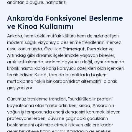
anahtarı olduğunu hatırlatırız.
Ankara'da Fonksiyonel Beslenme
ve Kinoa Kullanımı
Ankara, hem köklü mutfak kültürü hem de hızla gelişen
modern sağlık vizyonuyla beslenme trendlerinin merkez
Vücut Sistemi
Temel Fayda Mekanizması
üssü konumunda. Özellikle
Etimesgut
,
Pursaklar
ve
Altındağ
gibi dinamik ilçelerimizde yaşayan bireyler,
Prebiyotik lifler ve kısa zincirli yağ asidi
Sindirim
artık sofralarında sadece doyurucu değil, aynı zamanda
(bütirat) üretimi.
kronik hastalıklara karşı koruyucu özellikleri olan içerikleri
ALA (Omega-3), düşük sodyum ve yüks
tercih ediyor. Kinoa, tam da bu noktada başkent
Dolaşım
potasyum dengesi.
mutfaklarına "akıllı bir karbonhidrat alternatifi" olarak
giriş yapıyor.
Manganez, magnezyum ve fosforun
İskelet
sinerjik kemik onarımı.
Günümüz beslenme trendleri, "sürdürülebilir protein"
kaynaklarına olan talebi artırırken; kinoa, Ankara'nın
Kuersetin, kaempferol ve çinko ile
Bağışıklık
yoğun iş temposunda enerji dengesini korumak isteyen
hücresel koruma.
profesyonellerden, büyüme çağındaki çocukların
beslenmesini optimize etmek isteyen ailelere kadar
Düşük ürik asit yükü ve dengeli minera
Boşaltım
filtrasyonu.
geniş bir kitleye hitap ediyor. Altındağ'ın geleneksel