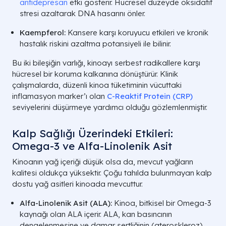
antidepresan
etki gösterir. Hücresel düzeyde oksidatif
stresi azaltarak DNA hasarını önler.
Kaempferol:
Kansere karşı koruyucu etkileri ve kronik
hastalık riskini azaltma potansiyeli ile bilinir.
Bu iki bileşiğin varlığı, kinoayı serbest radikallere karşı
hücresel bir koruma kalkanına dönüştürür. Klinik
çalışmalarda, düzenli kinoa tüketiminin vücuttaki
inflamasyon marker’ı olan
C-Reaktif Protein (CRP)
seviyelerini düşürmeye yardımcı olduğu gözlemlenmiştir.
Kalp Sağlığı Üzerindeki Etkileri:
Omega-3 ve Alfa-Linolenik Asit
Kinoanın yağ içeriği düşük olsa da, mevcut yağların
kalitesi oldukça yüksektir. Çoğu tahılda bulunmayan kalp
dostu yağ asitleri kinoada mevcuttur.
Alfa-Linolenik Asit (ALA):
Kinoa, bitkisel bir Omega-3
kaynağı olan ALA içerir. ALA, kan basıncının
dengelenmesine ve damar sertliğinin (ateroskleroz)