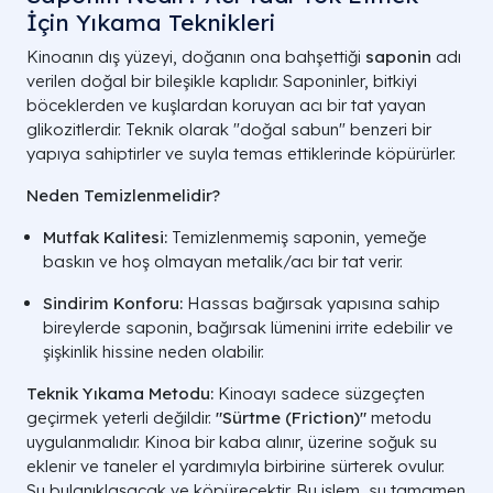
İçin Yıkama Teknikleri
Kinoanın dış yüzeyi, doğanın ona bahşettiği
saponin
adı
verilen doğal bir bileşikle kaplıdır. Saponinler, bitkiyi
böceklerden ve kuşlardan koruyan acı bir tat yayan
glikozitlerdir. Teknik olarak "doğal sabun" benzeri bir
yapıya sahiptirler ve suyla temas ettiklerinde köpürürler.
Neden Temizlenmelidir?
Mutfak Kalitesi:
Temizlenmemiş saponin, yemeğe
baskın ve hoş olmayan metalik/acı bir tat verir.
Sindirim Konforu:
Hassas bağırsak yapısına sahip
bireylerde saponin, bağırsak lümenini irrite edebilir ve
şişkinlik hissine neden olabilir.
Teknik Yıkama Metodu:
Kinoayı sadece süzgeçten
geçirmek yeterli değildir.
"Sürtme (Friction)"
metodu
uygulanmalıdır. Kinoa bir kaba alınır, üzerine soğuk su
eklenir ve taneler el yardımıyla birbirine sürterek ovulur.
Su bulanıklaşacak ve köpürecektir. Bu işlem, su tamamen