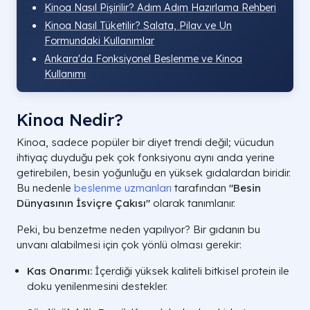
Kinoa Nasıl Pişirilir? Adım Adım Hazırlama Rehberi
Kinoa Nasıl Tüketilir? Salata, Pilav ve Un
Formundaki Kullanımlar
Ankara'da Fonksiyonel Beslenme ve Kinoa
Kullanımı
Kinoa Nedir?
Kinoa, sadece popüler bir diyet trendi değil; vücudun
ihtiyaç duyduğu pek çok fonksiyonu aynı anda yerine
getirebilen, besin yoğunluğu en yüksek gıdalardan biridir.
Bu nedenle
beslenme uzmanları
tarafından
"Besin
Dünyasının İsviçre Çakısı"
olarak tanımlanır.
Peki, bu benzetme neden yapılıyor? Bir gıdanın bu
unvanı alabilmesi için çok yönlü olması gerekir:
Kas Onarımı:
İçerdiği yüksek kaliteli bitkisel protein ile
doku yenilenmesini destekler.