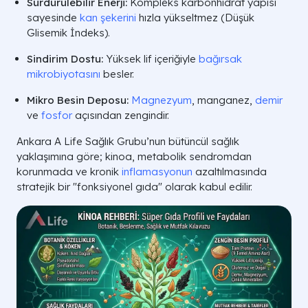
Sürdürülebilir Enerji:
Kompleks karbonhidrat yapısı
sayesinde
kan şekerini
hızla yükseltmez (Düşük
Glisemik İndeks).
Sindirim Dostu:
Yüksek lif içeriğiyle
bağırsak
mikrobiyotasını
besler.
Mikro Besin Deposu:
Magnezyum
, manganez,
demir
ve
fosfor
açısından zengindir.
Ankara A Life Sağlık Grubu’nun bütüncül sağlık
yaklaşımına göre; kinoa, metabolik sendromdan
korunmada ve kronik
inflamasyonun
azaltılmasında
stratejik bir "fonksiyonel gıda" olarak kabul edilir.