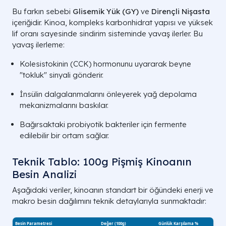
Bu farkın sebebi
Glisemik Yük (GY)
ve
Dirençli Nişasta
içeriğidir. Kinoa, kompleks karbonhidrat yapısı ve yüksek
lif oranı sayesinde sindirim sisteminde yavaş ilerler. Bu
yavaş ilerleme:
Kolesistokinin (CCK) hormonunu uyararak beyne
"tokluk" sinyali gönderir.
İnsülin dalgalanmalarını önleyerek yağ depolama
mekanizmalarını baskılar.
Bağırsaktaki probiyotik bakteriler için fermente
edilebilir bir ortam sağlar.
Besin Kaynağı
Glüten
Protein
Teknik Tablo: 100g Pişmiş Kinoanın
Kinoa
Yok
Tam Protein
Besin Analizi
Pirinç (Beyaz)
Yok
Düşük
Aşağıdaki veriler, kinoanın standart bir öğündeki enerji ve
makro besin dağılımını teknik detaylarıyla sunmaktadır:
Buğday
Var
Orta
Mısır
Yok
Düşük