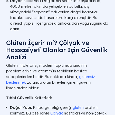
Dayanıklılık:
And Dağları'nın sert iklim koşullarında,
4000 metre rakımda yetişebilen bu bitki, dış
yüzeyindeki "saponin" adı verilen doğal koruyucu
tabaka sayesinde haşerelere karşı dirençlidir. Bu
dirençli yapısı, içeriğindeki antioksidan yoğunluğunu da
artırır.
Glüten İçerir mi? Çölyak ve
Hassasiyeti Olanlar İçin Güvenlik
Analizi
Glüten intoleransı, modern toplumda sindirim
problemlerinin ve otoimmün tepkilerin başlıca
sebeplerinden biridir. Bu noktada kinoa,
glütensiz
beslenmek
zorunda olan bireyler için en güvenli
limanlardan biridir.
Tıbbi Güvenlik Kriterleri:
Doğal Yapı:
Kinoa genetiği gereği
glüten
proteini
içermez. Bu özelliğiyle
Çölyak
hastaları ve non-çölyak