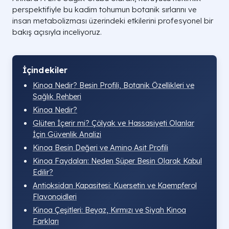
perspektifiyle bu kadim tohumun botanik sırlarını ve
insan metabolizması üzerindeki etkilerini profesyonel bir
bakış açısıyla inceliyoruz.
İçindekiler
Kinoa Nedir? Besin Profili, Botanik Özellikleri ve
Sağlık Rehberi
Kinoa Nedir?
Glüten İçerir mi? Çölyak ve Hassasiyeti Olanlar
İçin Güvenlik Analizi
Kinoa Besin Değeri ve Amino Asit Profili
Kinoa Faydaları: Neden Süper Besin Olarak Kabul
Edilir?
Antioksidan Kapasitesi: Kuersetin ve Kaempferol
Flavonoidleri
Kinoa Çeşitleri: Beyaz, Kırmızı ve Siyah Kinoa
Farkları