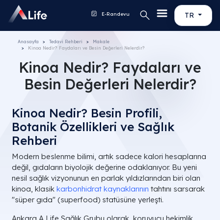
E-Randevu
TR
Anasayfa
Tedavi Rehberi
Makale
Kinoa Nedir? Faydaları ve Besin Değerleri Nelerdir?
Kinoa Nedir? Faydaları ve
Besin Değerleri Nelerdir?
Kinoa Nedir? Besin Profili,
Botanik Özellikleri ve Sağlık
Rehberi
Modern beslenme bilimi, artık sadece kalori hesaplarına
değil, gıdaların biyolojik değerine odaklanıyor. Bu yeni
nesil sağlık vizyonunun en parlak yıldızlarından biri olan
kinoa, klasik
karbonhidrat kaynaklarının
tahtını sarsarak
"süper gıda" (superfood) statüsüne yerleşti.
Ankara A Life Sağlık Grubu olarak, koruyucu hekimlik