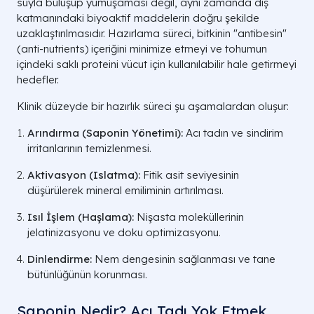
suyla buluşup yumuşaması değil, aynı zamanda dış
katmanındaki biyoaktif maddelerin doğru şekilde
uzaklaştırılmasıdır. Hazırlama süreci, bitkinin "antibesin"
(anti-nutrients) içeriğini minimize etmeyi ve tohumun
içindeki saklı proteini vücut için kullanılabilir hale getirmeyi
hedefler.
Klinik düzeyde bir hazırlık süreci şu aşamalardan oluşur:
Arındırma (Saponin Yönetimi):
Acı tadın ve sindirim
irritanlarının temizlenmesi.
Aktivasyon (Islatma):
Fitik asit seviyesinin
düşürülerek mineral emiliminin artırılması.
Isıl İşlem (Haşlama):
Nişasta moleküllerinin
jelatinizasyonu ve doku optimizasyonu.
Dinlendirme:
Nem dengesinin sağlanması ve tane
bütünlüğünün korunması.
Saponin Nedir? Acı Tadı Yok Etmek