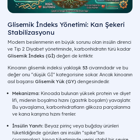
Glisemik İndeks Yönetimi: Kan Şekeri
Stabilizasyonu
Modern beslenmenin en büyük sorunu olan insülin direnci
ve Tip 2 Diyabet yönetiminde, karbonhidratın türü kadar
Glisemik İndeks (Gİ)
değeri de kritiktir.
Kinoanın glisemik indeksi yaklaşık
53
civarındadır ve bu
değer onu "düşük Gİ" kategorisine sokar. Ancak kinoanın
asıl başarısı
Glisemik Yük (GY)
dengesindedir.
Mekanizma:
Kinoada bulunan yüksek protein ve diyet
lifi, midenin boşalma hızını (gastrik boşalım) yavaşlatır.
Bu yavaşlama, karbonhidratların glikoza parçalanma
ve kana karışma hızını frenler.
İnsülin Yanıtı:
Beyaz pirinç veya buğday ürünleri
tüketildiğinde görülen ani insülin "spike"ları
(sıçramaları), kinoa tüketiminde yerini stabil bir seyire