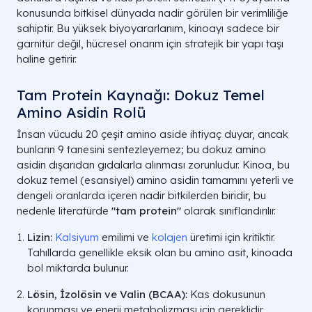
konusunda bitkisel dünyada nadir görülen bir verimliliğe
sahiptir. Bu yüksek biyoyararlanım, kinoayı sadece bir
garnitür değil, hücresel onarım için stratejik bir yapı taşı
haline getirir.
Tam Protein Kaynağı: Dokuz Temel
Amino Asidin Rolü
İnsan vücudu 20 çeşit amino aside ihtiyaç duyar, ancak
bunların 9 tanesini sentezleyemez; bu dokuz amino
asidin dışarıdan gıdalarla alınması zorunludur. Kinoa, bu
dokuz temel (esansiyel) amino asidin tamamını yeterli ve
dengeli oranlarda içeren nadir bitkilerden biridir, bu
nedenle literatürde
"tam protein"
olarak sınıflandırılır.
Lizin:
Kalsiyum
emilimi ve
kolajen
üretimi için kritiktir.
Tahıllarda genellikle eksik olan bu amino asit, kinoada
bol miktarda bulunur.
Lösin, İzolösin ve Valin (BCAA):
Kas dokusunun
korunması ve enerji metabolizması için gereklidir.