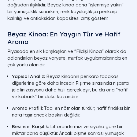
doğrudan ilişkilidir. Beyaz kinoa daha "işlenmişe yakın"
Enerji (Kalori)
120 kcal
bir yumuşaklık sunarken, renk koyulaştıkça perikarp
kalınlığı ve antioksidan kapasitesi artış gösterir.
Toplam Protein
4.4 g
Beyaz Kinoa: En Yaygın Tür ve Hafif
Diyet Lifi
2.8 g
Aroma
Magnezyum
64 mg
Piyasada en sık karşılaşılan ve "Fildişi Kinoa" olarak da
adlandırılan beyaz varyete, mutfak uygulamalarında en
Manganez
0.6 mg
çok yönlü olanıdır.
Demir
1.5 mg
Yapısal Analiz:
Beyaz kinoanın perikarp tabakası
diğerlerine göre daha incedir. Pişirme sırasında nişasta
jelatinizasyonu daha hızlı gerçekleşir, bu da ona "hafif
ve kabarık" bir doku kazandırır.
Aroma Profili:
Tadı en nötr olan türdür; hafif fındıksı bir
nota taşır ancak baskın değildir.
Besinsel Karşılık:
Lif oranı kırmızı ve siyaha göre bir
miktar daha düşüktür. Ancak pişme sonrası yumuşak