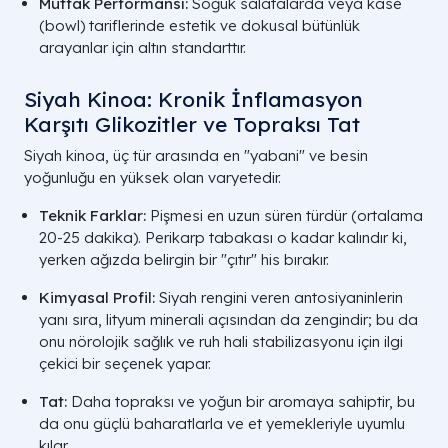
Mutfak Performansı:
Soğuk salatalarda veya kase
(bowl) tariflerinde estetik ve dokusal bütünlük
arayanlar için altın standarttır.
Siyah Kinoa: Kronik İnflamasyon
Karşıtı Glikozitler ve Topraksı Tat
Siyah kinoa, üç tür arasında en "yabani" ve besin
yoğunluğu en yüksek olan varyetedir.
Teknik Farklar:
Pişmesi en uzun süren türdür (ortalama
20-25 dakika). Perikarp tabakası o kadar kalındır ki,
yerken ağızda belirgin bir "çıtır" his bırakır.
Kimyasal Profil:
Siyah rengini veren antosiyaninlerin
yanı sıra, lityum minerali açısından da zengindir; bu da
onu nörolojik sağlık ve ruh hali stabilizasyonu için ilgi
çekici bir seçenek yapar.
Tat:
Daha topraksı ve yoğun bir aromaya sahiptir, bu
da onu güçlü baharatlarla ve et yemekleriyle uyumlu
kılar.