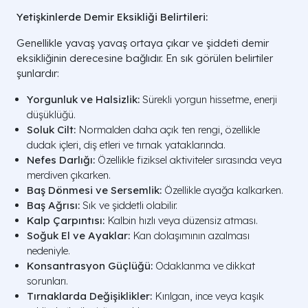
Yetişkinlerde Demir Eksikliği Belirtileri:
Genellikle yavaş yavaş ortaya çıkar ve şiddeti demir
eksikliğinin derecesine bağlıdır. En sık görülen belirtiler
şunlardır:
Yorgunluk ve Halsizlik:
Sürekli yorgun hissetme, enerji
düşüklüğü.
Soluk Cilt:
Normalden daha açık ten rengi, özellikle
dudak içleri, diş etleri ve tırnak yataklarında.
Nefes Darlığı:
Özellikle fiziksel aktiviteler sırasında veya
merdiven çıkarken.
Baş Dönmesi ve Sersemlik:
Özellikle ayağa kalkarken.
Baş Ağrısı:
Sık ve şiddetli olabilir.
Kalp Çarpıntısı:
Kalbin hızlı veya düzensiz atması.
Soğuk El ve Ayaklar:
Kan dolaşımının azalması
nedeniyle.
Konsantrasyon Güçlüğü:
Odaklanma ve dikkat
sorunları.
Tırnaklarda Değişiklikler:
Kırılgan, ince veya kaşık