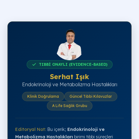
TIBBİ ONAYLI (EVIDENCE-BASED)
Serhat Işık
Endokrinoloji ve Metabolizma Hastalıkları
Klinik Doğrulama
Güncel Tıbbi Kılavuzlar
A Life Sağlık Grubu
Editoryal Not:
Bu içerik;
Endokrinoloji ve
Metabolizma Hastalıkları
birimi tıbbi süreçleri