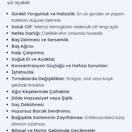
yol açabilir:
Sürekli Yorgunluk ve Halsizlik:
En sık görülen ve yaşam
kalitesini düşüren belirtidir.
Soluk Cilt:
Yetersiz hemoglobin nedeniyle cilt rengi açılır.
Nefes Darlığı:
Özellikle efor sırasında hissedilir.
Baş Dönmesi ve Sersemlik.
Baş Ağrısı.
Kalp Çarpıntısı.
Soğuk El ve Ayaklar.
Konsantrasyon Güçlüğü ve Hafıza Sorunları.
İştahsızlık.
Tırnaklarda Değişiklikler:
Kırılgan, ince veya kaşık
şeklinde tırnaklar.
Ağız Köşelerinde Çatlaklar.
Dilde Hassasiyet veya Şişlik.
Saç Dökülmesi.
Huzursuz Bacak Sendromu.
Bağışıklık Sisteminin Zayıflaması:
Enfeksiyonlara karşı
direncin azalması.
Bilişsel ve Motor Gelişimde Gecikmeler