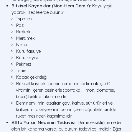
Bitkisel Kaynaklar (Non-Hem Demir):
Koyu yeşil
yapraklı sebzelerde bulunur.
Ispanak
Pazı
Brokoli
Mercimek
Nohut
Kuru fasulye
Kuru kayısı
Pekmez
Tahin
Kabak çekirdeği
Bitkisel kaynaklı demirin emilimini artırmak için C
vitamini içeren besinlerle (portakal, limon, domates,
biber) birlikte tüketilmelidir.
Demir emilimini azaltan çay, kahve, süt ürünleri ve
kalsiyum takviyelerinin demir içeren öğünlerle birlikte
tüketilmesinden kaçınılmalıdır.
Altta Yatan Nedenin Tedavisi:
Demir eksikliğine neden
olan bir kanama varsa, bu durum tedavi edilmelidir. Eğer