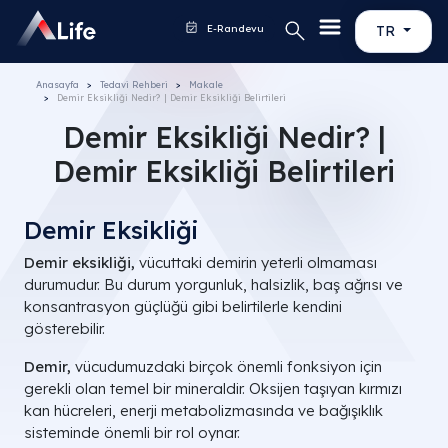
E-Randevu
TR
Anasayfa
Tedavi Rehberi
Makale
Demir Eksikliği Nedir? | Demir Eksikliği Belirtileri
Demir Eksikliği Nedir? |
Demir Eksikliği Belirtileri
Demir Eksikliği
Demir eksikliği,
vücuttaki demirin yeterli olmaması
durumudur. Bu durum yorgunluk, halsizlik, baş ağrısı ve
konsantrasyon güçlüğü gibi belirtilerle kendini
gösterebilir.
Demir,
vücudumuzdaki birçok önemli fonksiyon için
gerekli olan temel bir mineraldir. Oksijen taşıyan kırmızı
kan hücreleri, enerji metabolizmasında ve bağışıklık
sisteminde önemli bir rol oynar.