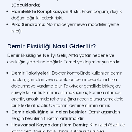
(Çocuklarda).
Hamilelikte Komplikasyon Riski:
Erken doğum, düşük
doğum ağırlıklı bebek riski.
Pika Sendromu:
Normalde yenmeyen maddeleri yeme
isteği.
Demir Eksikliği Nasıl Giderilir?
Demir Eksikliğine Ne İyi Gelir, Altta yatan nedene ve
eksikliğin şiddetine bağlıdır. Temel yaklaşımlar şunlardır:
Demir Takviyeleri:
Doktor kontrolünde kullanılan demir
hapları, şurupları veya damlaları demir depolarını hızla
doldurmaya yardımcı olur. Takviyeler genellikle birkaç ay
süreyle kullanılır. Emilimi artırmak için aç karnına alınması
önerilir, ancak mide rahatsızlığına neden olursa yemeklerle
birlikte de alınabilir. C vitamini demir emilimini artırır.
Demir eksikliğine iyi gelen besinler:
Demir açısından
zengin besinlerin tüketimi artırılmalıdır:
Hayvansal Kaynaklar (Hem Demir):
Kırmızı et (özellikle
karaciğer), tavuk, balık, hindi, süt ve süt ürünleri.