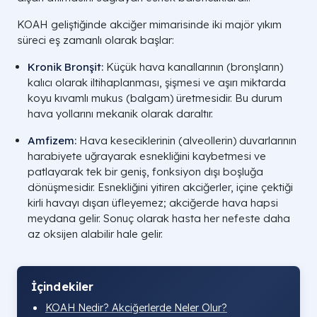
KOAH geliştiğinde akciğer mimarisinde iki majör yıkım
süreci eş zamanlı olarak başlar:
Kronik Bronşit
:
Küçük hava kanallarının (bronşların)
kalıcı olarak iltihaplanması, şişmesi ve aşırı miktarda
koyu kıvamlı mukus (balgam) üretmesidir. Bu durum
hava yollarını mekanik olarak daraltır.
Amfizem
:
Hava keseciklerinin (alveollerin) duvarlarının
harabiyete uğrayarak esnekliğini kaybetmesi ve
patlayarak tek bir geniş, fonksiyon dışı boşluğa
dönüşmesidir. Esnekliğini yitiren akciğerler, içine çektiği
kirli havayı dışarı üfleyemez; akciğerde hava hapsi
meydana gelir. Sonuç olarak hasta her nefeste daha
az oksijen alabilir hale gelir.
İçindekiler
KOAH Nedir? Akciğerlerde Neler Olur?