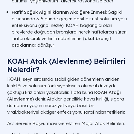
durumu "yaşlanıyorum" diyerek rasyonalize eder.
Hafif Soğuk Algınlıklarının Akciğere İnmesi:
Sağlıklı
bir insanda 3-5 günde geçen basit bir üst solunum yolu
enfeksiyonu (grip, nezle), KOAH başlangıcı olan
bireylerde doğrudan bronşlara inerek haftalarca süren
inatçı öksürük ve hırıltı nöbetlerine (
akut bronşit
ataklarına
) dönüşür.
KOAH Atak (Alevlenme) Belirtileri
Nelerdir?
KOAH, seyri sırasında stabil giden dönemlerin aniden
kırıldığı ve solunum fonksiyonlarının ölümcül düzeyde
çöktüğü kriz anları yaşatabilir. Tıpta buna
KOAH Atağı
(Alevlenme)
denir. Ataklar genellikle hava kirliliği, sigara
dumanına yoğun maruziyet veya basit bir
viral/bakteriyel akciğer enfeksiyonu tarafından tetiklenir.
Acil Servise Başvurmayı Gerektiren Majör Atak Belirtileri: