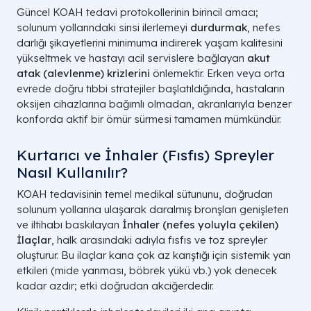
Güncel KOAH tedavi protokollerinin birincil amacı;
solunum yollarındaki sinsi ilerlemeyi
durdurmak
, nefes
darlığı şikayetlerini minimuma indirerek yaşam kalitesini
yükseltmek ve hastayı acil servislere bağlayan
akut
atak (alevlenme) krizlerini
önlemektir. Erken veya orta
evrede doğru tıbbi stratejiler başlatıldığında, hastaların
oksijen cihazlarına bağımlı olmadan, akranlarıyla benzer
konforda aktif bir ömür sürmesi tamamen mümkündür.
Kurtarıcı ve İnhaler (Fısfıs) Spreyler
Nasıl Kullanılır?
KOAH tedavisinin temel medikal sütununu, doğrudan
solunum yollarına ulaşarak daralmış bronşları genişleten
ve iltihabı baskılayan
İnhaler (nefes yoluyla çekilen)
İlaçlar
, halk arasındaki adıyla fısfıs ve toz spreyler
oluşturur. Bu ilaçlar kana çok az karıştığı için sistemik yan
etkileri (mide yanması, böbrek yükü vb.) yok denecek
kadar azdır; etki doğrudan akciğerdedir.