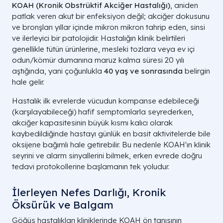
KOAH (Kronik Obstrüktif Akciğer Hastalığı)
, aniden
patlak veren akut bir enfeksiyon değil; akciğer dokusunu
ve bronşları yıllar içinde mikron mikron tahrip eden, sinsi
ve ilerleyici bir patolojidir. Hastalığın klinik belirtileri
genellikle tütün ürünlerine, mesleki tozlara veya ev içi
odun/kömür dumanına maruz kalma süresi 20 yılı
aştığında, yani çoğunlukla
40 yaş ve sonrasında
belirgin
hale gelir.
Hastalık ilk evrelerde vücudun kompanse edebileceği
(karşılayabileceği) hafif semptomlarla seyrederken,
akciğer kapasitesinin büyük kısmı kalıcı olarak
kaybedildiğinde hastayı günlük en basit aktivitelerde bile
oksijene bağımlı hale getirebilir. Bu nedenle KOAH'ın klinik
seyrini ve alarm sinyallerini bilmek, erken evrede doğru
tedavi protokollerine başlamanın tek yoludur.
İlerleyen Nefes Darlığı, Kronik
Öksürük ve Balgam
Göğüs hastalıkları kliniklerinde KOAH ön tanısının