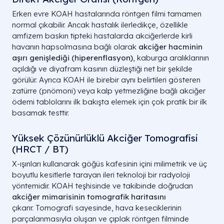
Erken evre KOAH hastalarında röntgen filmi tamamen
normal çıkabilir. Ancak hastalık ilerledikçe, özellikle
amfizem baskın tipteki hastalarda akciğerlerde kirli
havanın hapsolmasına bağlı olarak
akciğer hacminin
aşırı genişlediği (hiperenflasyon)
, kaburga aralıklarının
açıldığı ve diyafram kasının düzleştiği net bir şekilde
görülür. Ayrıca KOAH ile birebir aynı belirtileri gösteren
zatürre (pnömoni) veya kalp yetmezliğine bağlı akciğer
ödemi tablolarını ilk bakışta elemek için çok pratik bir ilk
basamak testtir.
Yüksek Çözünürlüklü Akciğer Tomografisi
(HRCT / BT)
X-ışınları kullanarak göğüs kafesinin içini milimetrik ve üç
boyutlu kesitlerle tarayan ileri teknoloji bir radyoloji
yöntemidir. KOAH teşhisinde ve takibinde doğrudan
akciğer mimarisinin tomografik haritasını
çıkarır. Tomografi sayesinde, hava keseciklerinin
parçalanmasıyla oluşan ve çıplak röntgen filminde