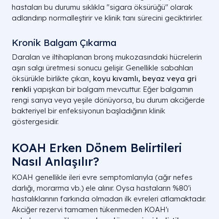
hastaları bu durumu sıklıkla
"sigara öksürüğü"
olarak
adlandırıp normalleştirir ve klinik tanı sürecini geciktirirler.
Kronik Balgam Çıkarma
Daralan ve iltihaplanan bronş mukozasındaki hücrelerin
aşırı salgı üretmesi sonucu gelişir. Genellikle sabahları
öksürükle birlikte çıkan,
koyu kıvamlı, beyaz veya gri
renkli
yapışkan bir balgam mevcuttur. Eğer balgamın
rengi sarıya veya yeşile dönüyorsa, bu durum akciğerde
bakteriyel bir enfeksiyonun başladığının klinik
göstergesidir.
KOAH Erken Dönem Belirtileri
Nasıl Anlaşılır?
KOAH genellikle ileri evre semptomlarıyla (ağır nefes
darlığı, morarma vb.) ele alınır. Oysa hastaların %80'i
hastalıklarının farkında olmadan ilk evreleri atlamaktadır.
Akciğer rezervi tamamen tükenmeden KOAH'ı