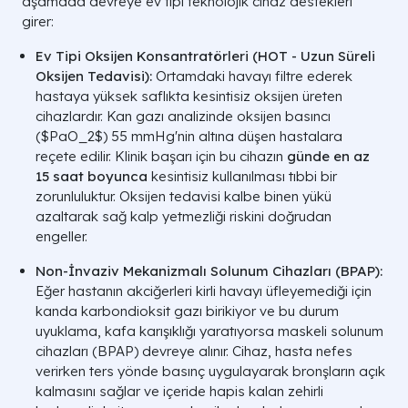
aşamada devreye ev tipi teknolojik cihaz destekleri
girer:
Ev Tipi Oksijen Konsantratörleri (HOT - Uzun Süreli
Oksijen Tedavisi):
Ortamdaki havayı filtre ederek
hastaya yüksek saflıkta kesintisiz oksijen üreten
cihazlardır. Kan gazı analizinde oksijen basıncı
(
$PaO_2$
) 55 mmHg'nin altına düşen hastalara
reçete edilir. Klinik başarı için bu cihazın
günde en az
15 saat boyunca
kesintisiz kullanılması tıbbi bir
zorunluluktur. Oksijen tedavisi kalbe binen yükü
azaltarak sağ kalp yetmezliği riskini doğrudan
engeller.
Non-İnvaziv Mekanizmalı Solunum Cihazları (BPAP):
Eğer hastanın akciğerleri kirli havayı üfleyemediği için
kanda karbondioksit gazı birikiyor ve bu durum
uyuklama, kafa karışıklığı yaratıyorsa maskeli solunum
cihazları (BPAP) devreye alınır. Cihaz, hasta nefes
verirken ters yönde basınç uygulayarak bronşların açık
kalmasını sağlar ve içeride hapis kalan zehirli