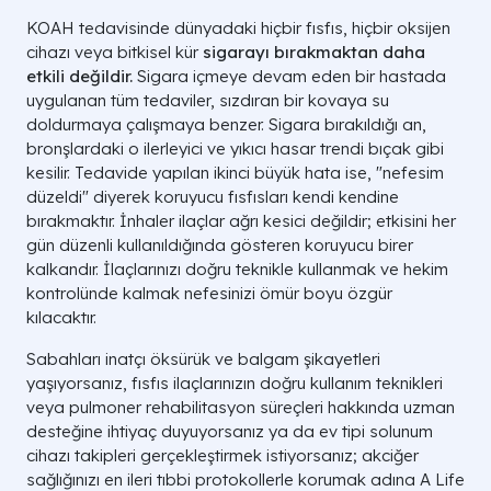
KOAH tedavisinde dünyadaki hiçbir fısfıs, hiçbir oksijen
cihazı veya bitkisel kür
sigarayı bırakmaktan daha
etkili değildir.
Sigara içmeye devam eden bir hastada
uygulanan tüm tedaviler, sızdıran bir kovaya su
doldurmaya çalışmaya benzer. Sigara bırakıldığı an,
bronşlardaki o ilerleyici ve yıkıcı hasar trendi bıçak gibi
kesilir. Tedavide yapılan ikinci büyük hata ise, "nefesim
düzeldi" diyerek koruyucu fısfısları kendi kendine
bırakmaktır. İnhaler ilaçlar ağrı kesici değildir; etkisini her
gün düzenli kullanıldığında gösteren koruyucu birer
kalkandır. İlaçlarınızı doğru teknikle kullanmak ve hekim
kontrolünde kalmak nefesinizi ömür boyu özgür
kılacaktır.
Sabahları inatçı öksürük ve balgam şikayetleri
yaşıyorsanız, fısfıs ilaçlarınızın doğru kullanım teknikleri
veya pulmoner rehabilitasyon süreçleri hakkında uzman
desteğine ihtiyaç duyuyorsanız ya da ev tipi solunum
cihazı takipleri gerçekleştirmek istiyorsanız; akciğer
sağlığınızı en ileri tıbbi protokollerle korumak adına A Life