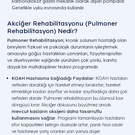
karbondioksit gazını mekanik olarak dışarı pompalar.
Genellikle uyku esnasında kullanılır.
Akciğer Rehabilitasyonu (Pulmoner
Rehabilitasyon) Nedir?
Pulmoner Rehabilitasyon
; kronik solunum hastalığı olan
bireylerin fiziksel ve psikolojik durumlarını iyileştirmek
amacıyla göğüs hastalıkları uzmanları, fizyoterapistler
ve diyetisyenler eşliğinde yürütülen çok yönlü, kanıta
dayalı bir multidisipliner tedavi programıdır.
KOAH Hastasına Sağladığı Faydalar:
KOAH hastaları
nefesleri daraldığı için hareket etmeyi bırakırlar; hareket
etmedikçe kasları zayıflar ve kaslar zayıfladıkça daha çok
nefesleri daralır. Pulmoner rehabilitasyon bu ölümcül kısır
döngüyü kırar. Akciğer dokusunu büyütmez ancak
mevcut kasların oksijeni daha tasarruflu
kullanmasını sağlar
. Programı tamamlayan hastaların
efor kapasiteleri belirgin düzeyde artar, panik hissi azalır
ve hastaneye yatış oranları yarı yarıya düşer.