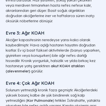
evresi burasıdır. Hızlı yürürken, yokuş yukarı çıkarken
veya merdiven tırmanırken hasta nefes nefese kalır,
akranlarından geri düşer. Basit soğuk algınlıkları
doğrudan akciğerlerine iner ve haftalarca süren inatçı
öksürük nöbetlerine dönüşür.
Evre 3: Ağır KOAH
Akciğer kapasitesinin neredeyse yarısı kalıcı olarak
kaybedilmiştir. Hava açlığı hastanın hayatını doğrudan
kısıtlar. Ev içi basit fiziksel aktivitelerde (banyo yaparken,
giyinirken veya konuşurken) bile ağır nefes darlığı
hissedilir. Kronik yorgunluk, halsizlik ve yılda birkaç kez
hastaneye yatış gerektiren
akut KOAH atakları
(alevenmeler)
görülür.
Evre 4: Çok Ağır KOAH
Solunum yetmezliği kronik faza geçmiştir. Akciğerlerdeki
yüksek basınç kalbe de yük bindirerek sağ kalp
yetmezliğini (
Kor Pulmonale
) tetikler. İstirahatte, yatakta
otururken bile nefes açlığı yaşanır. Kanda oksijenin aşırı