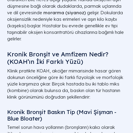
düşmesine bağlı olarak dudaklarda, parmak uçlarında
ve dil çevresinde
morarma (siyanoz)
gelişir. Dokularda
oksijensizlik nedeniyle kas erimeleri ve aşırı kilo kaybı
(kaşeksi) başlar. Hastalar bu evrede genellikle ev tipi
taşınabilir oksijen konsantratörü cihazlarına bağımlı hale
BELİRTİ ZİNCİRİ
GÜNLÜK YAŞAM ETKİSİ VE BULGU
gelirler.
Kronik Bronşit ve Amfizem Nedir?
Balgam ve
Sabah-akşam tekrarlayan boğa
(KOAH’ın İki Farklı Yüzü)
Öksürük
temizleme refleksi
Klinik pratikte KOAH, akciğer mimarisinde hasar gören
dokunun önceliğine göre iki farklı fizyolojik ve morfolojik
Efor Kapasitesi
Fiziksel aktiviteden kaçınma, yav
yüzle karşımıza çıkar. Birçok hastada bu iki tablo miks
Kaybı
yürüme, asansör seçimi
(kombine) olarak bulunsa da, baskın olan tür hastanın
klinik görünümünü doğrudan şekillendirir:
Tekrarlayan ve haftalarca
Kronik Bronşit Baskın Tip (Mavi Şişman -
Sık Akut Bronşit
iyileşmeyen grip ve solunum yo
Blue Bloater)
atağı
Temel sorun hava yollarının (bronşların) kalıcı olarak