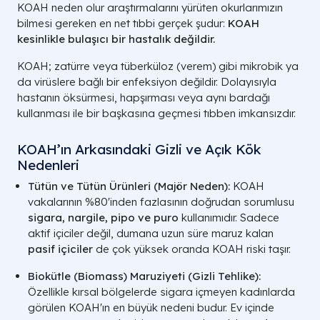
KOAH neden olur araştırmalarını yürüten okurlarımızın
bilmesi gereken en net tıbbi gerçek şudur:
KOAH
kesinlikle bulaşıcı bir hastalık değildir.
KOAH; zatürre veya tüberküloz (verem) gibi mikrobik ya
da virüslere bağlı bir enfeksiyon değildir. Dolayısıyla
hastanın öksürmesi, hapşırması veya aynı bardağı
kullanması ile bir başkasına geçmesi tıbben imkansızdır.
KOAH’ın Arkasındaki Gizli ve Açık Kök
Nedenleri
Tütün ve Tütün Ürünleri (Majör Neden):
KOAH
vakalarının %80'inden fazlasının doğrudan sorumlusu
sigara, nargile, pipo ve puro
kullanımıdır. Sadece
aktif içiciler değil, dumana uzun süre maruz kalan
pasif içiciler
de çok yüksek oranda KOAH riski taşır.
Biokütle (Biomass) Maruziyeti (Gizli Tehlike):
Özellikle kırsal bölgelerde sigara içmeyen kadınlarda
KAVRAM
TERMİNOLOJİK KARIŞILIĞI
görülen KOAH'ın en büyük nedeni budur. Ev içinde