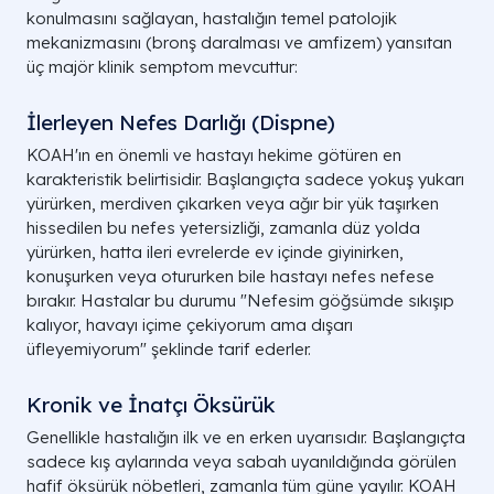
konulmasını sağlayan, hastalığın temel patolojik
mekanizmasını (bronş daralması ve amfizem) yansıtan
üç majör klinik semptom mevcuttur:
İlerleyen Nefes Darlığı (Dispne)
KOAH'ın en önemli ve hastayı hekime götüren en
karakteristik belirtisidir. Başlangıçta sadece yokuş yukarı
yürürken, merdiven çıkarken veya ağır bir yük taşırken
hissedilen bu nefes yetersizliği, zamanla düz yolda
yürürken, hatta ileri evrelerde ev içinde giyinirken,
konuşurken veya otururken bile hastayı nefes nefese
bırakır. Hastalar bu durumu
"Nefesim göğsümde sıkışıp
kalıyor, havayı içime çekiyorum ama dışarı
üfleyemiyorum"
şeklinde tarif ederler.
Kronik ve İnatçı Öksürük
Genellikle hastalığın ilk ve en erken uyarısıdır. Başlangıçta
sadece kış aylarında veya sabah uyanıldığında görülen
hafif öksürük nöbetleri, zamanla tüm güne yayılır. KOAH