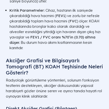
saniye boyunca) üfler.
Kritik Parametreler:
Cihaz, hastanın ilk saniyede
çıkarabildiği hava hacmini (
FEV1
) ve zorlu bir nefesle
çıkarabildiği toplam hava hacmini (
FVC
) ölçer. KOAH
hastalarında bronşlar kalıcı olarak daraldığı ve
alveoller esnekliğini yitirdiği için havanın dışarı çıkış hızı
yavaşlar ve
FEV1 / FVC
oranı %70’in (
0.70
) altına
düşer.
Bu durum hava akımı kısıtlanmasının kesin
kanıtıdır.
Akciğer Grafisi ve Bilgisayarlı
Tomografi (BT) KOAH Teşhisinde Neleri
Gösterir?
Radyolojik görüntüleme yöntemleri, solunum fonksiyon
testlerini destekleyen, akciğer dokusundaki yapısal
harabiyeti gözler önüne seren ve ayırıcı tanıda hayati rol
oynayan klinik silahlardır.
Direkt Akciğer Grafisi (Röntgen)