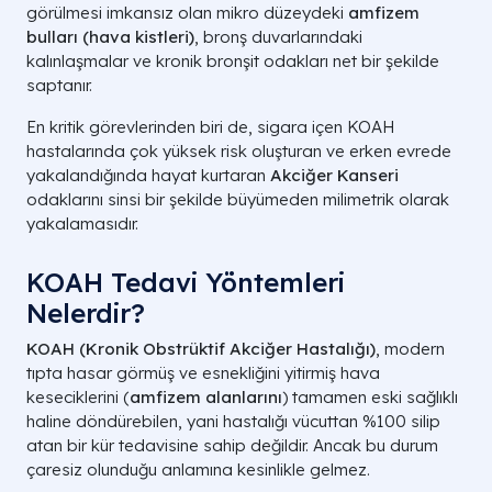
görülmesi imkansız olan mikro düzeydeki
amfizem
bulları (hava kistleri)
, bronş duvarlarındaki
kalınlaşmalar ve kronik bronşit odakları net bir şekilde
saptanır.
En kritik görevlerinden biri de, sigara içen KOAH
hastalarında çok yüksek risk oluşturan ve erken evrede
yakalandığında hayat kurtaran
Akciğer Kanseri
odaklarını sinsi bir şekilde büyümeden milimetrik olarak
yakalamasıdır.
KOAH Tedavi Yöntemleri
Nelerdir?
KOAH (Kronik Obstrüktif Akciğer Hastalığı)
, modern
tıpta hasar görmüş ve esnekliğini yitirmiş hava
keseciklerini (
amfizem alanlarını
) tamamen eski sağlıklı
haline döndürebilen, yani hastalığı vücuttan %100 silip
atan bir kür tedavisine sahip değildir. Ancak bu durum
çaresiz olunduğu anlamına kesinlikle gelmez.