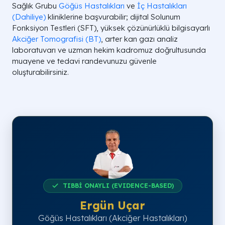
Sağlık Grubu
Göğüs Hastalıkları
ve
İç Hastalıkları
(Dahiliye)
kliniklerine başvurabilir; dijital Solunum
Fonksiyon Testleri (SFT), yüksek çözünürlüklü bilgisayarlı
Akciğer Tomografisi (
BT
)
, arter kan gazı analiz
laboratuvarı ve uzman hekim kadromuz doğrultusunda
muayene ve tedavi randevunuzu güvenle
oluşturabilirsiniz.
TIBBİ ONAYLI (EVIDENCE-BASED)
Ergün Uçar
Göğüs Hastalıkları (Akciğer Hastalıkları)