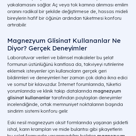
yakalamasını sağlar. Aç veya tok karnına alınması emilim
A LIFE SAĞLIK GRUBU | BÜTÜNCÜL TIP VE ECZ
oranını radikal bir şekilde değiştirmese de, hassas mideli
bireylerin hafif bir öğünün ardından tüketmesi konforu
artırabilir.
Magnezyum Glisinat Kullananlar Ne
Diyor? Gerçek Deneyimler
Laboratuvar verileri ve bilimsel makaleler bu şelat
formunun üstünlüğünü kanıtlasa da, takviyeyi rutinlerine
eklemek isteyenler için kullanıcıların gerçek geri
bildirimleri ve deneyimleri her zaman çok daha ikna edici
ve somut bir kılavuzdur. İnternet forumlarında, tüketici
yorumlarında ve klinik takip datalarında
magnezyum
glisinat kullananlar
tarafından paylaşılan deneyimler
incelendiğinde, ortak memnuniyet noktalarının başında
sindirim sistemi konforu gelir.
Eski nesil magnezyum oksit formlarında yaşanan şiddetli
ishal, karın krampları ve mide bulantısı gibi şikayetlerin
bu şelat formunda yaşanmadığını belirten
magnezyum