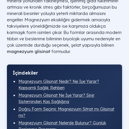
mineral yönünden fakirleşmesi, işlenmiş gıda tüketiminin
artması ve kronik stres gibi faktörler, birçoğumuzun bu
minerali besinler yoluyla yeterli miktarda almasını
engeller. Magnezyum eksikliğini gidermek amacıyla
takviyelere yöneldiğimizde ise karşımıza oldukça
karmaşık form isimleri çıkar. Bu formlar arasında modern
tıbbın ve beslenme biliminin biyolojik uyumu nedeniyle en
çok üzerinde durduğu seçenek, şelat yapısıyla bilinen
magnezyum glisinat
formudur.
İçindekiler
Magnezyum Glisinat Nedir? Ne İşe Yarar?
Kapsamlı Sağlık Rehberi
Magnezyum Glisinat Ne İşe Yarar? Sinir
Sisteminden Kas Sağlığına
Doğru Form Seçimi: Magnezyum Sitrat mı Glisinat
mı?
Magnezyum Glisinat Nelerde Bulunur? Günlük