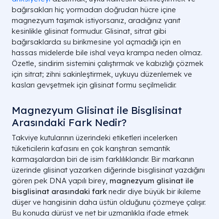
bağırsakları hiç yormadan doğrudan hücre içine
magnezyum taşımak istiyorsanız, aradığınız yanıt
kesinlikle glisinat formudur. Glisinat, sitrat gibi
bağırsaklarda su birikmesine yol açmadığı için en
hassas midelerde bile ishal veya krampa neden olmaz.
Özetle, sindirim sistemini çalıştırmak ve kabızlığı çözmek
için sitrat; zihni sakinleştirmek, uykuyu düzenlemek ve
kasları gevşetmek için glisinat formu seçilmelidir.
Magnezyum Glisinat ile Bisglisinat
Arasındaki Fark Nedir?
Takviye kutularının üzerindeki etiketleri incelerken
tüketicilerin kafasını en çok karıştıran semantik
karmaşalardan biri de isim farklılıklarıdır. Bir markanın
üzerinde glisinat yazarken diğerinde bisglisinat yazdığını
gören pek DNA yapılı birey,
magnezyum glisinat ile
bisglisinat arasındaki fark
nedir diye büyük bir ikileme
düşer ve hangisinin daha üstün olduğunu çözmeye çalışır.
Bu konuda dürüst ve net bir uzmanlıkla ifade etmek