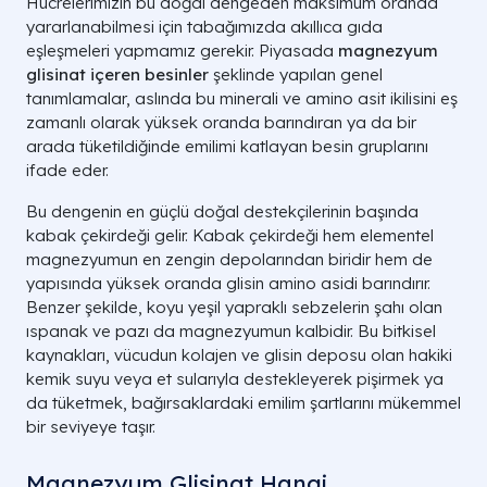
Hücrelerimizin bu doğal dengeden maksimum oranda
yararlanabilmesi için tabağımızda akıllıca gıda
eşleşmeleri yapmamız gerekir. Piyasada
magnezyum
glisinat içeren besinler
şeklinde yapılan genel
tanımlamalar, aslında bu minerali ve amino asit ikilisini eş
zamanlı olarak yüksek oranda barındıran ya da bir
arada tüketildiğinde emilimi katlayan besin gruplarını
ifade eder.
Bu dengenin en güçlü doğal destekçilerinin başında
kabak çekirdeği gelir. Kabak çekirdeği hem elementel
magnezyumun en zengin depolarından biridir hem de
yapısında yüksek oranda glisin amino asidi barındırır.
Benzer şekilde, koyu yeşil yapraklı sebzelerin şahı olan
ıspanak ve pazı da magnezyumun kalbidir. Bu bitkisel
kaynakları, vücudun kolajen ve glisin deposu olan hakiki
kemik suyu veya et sularıyla destekleyerek pişirmek ya
da tüketmek, bağırsaklardaki emilim şartlarını mükemmel
bir seviyeye taşır.
Magnezyum Glisinat Hangi