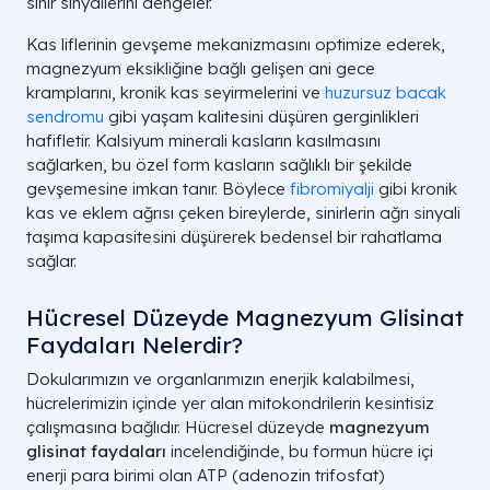
sinir sinyallerini dengeler.
Kas liflerinin gevşeme mekanizmasını optimize ederek,
magnezyum eksikliğine bağlı gelişen ani gece
kramplarını, kronik kas seyirmelerini ve
huzursuz bacak
sendromu
gibi yaşam kalitesini düşüren gerginlikleri
hafifletir. Kalsiyum minerali kasların kasılmasını
sağlarken, bu özel form kasların sağlıklı bir şekilde
gevşemesine imkan tanır. Böylece
fibromiyalji
gibi kronik
kas ve eklem ağrısı çeken bireylerde, sinirlerin ağrı sinyali
taşıma kapasitesini düşürerek bedensel bir rahatlama
sağlar.
Hücresel Düzeyde Magnezyum Glisinat
Faydaları Nelerdir?
Dokularımızın ve organlarımızın enerjik kalabilmesi,
hücrelerimizin içinde yer alan mitokondrilerin kesintisiz
çalışmasına bağlıdır. Hücresel düzeyde
magnezyum
glisinat faydaları
incelendiğinde, bu formun hücre içi
enerji para birimi olan ATP (adenozin trifosfat)