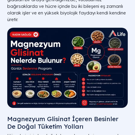
bağırsaklarda ve hücre içinde bu iki bileşeni eş zamanlı
olarak işler ve en yüksek biyolojik faydayı kendi kendine
üretir.
Etki Alanı
Vücudundaki Görevi
Kortizol salınımını dengeler, zihinsel
S
Kronik Stres
uyarılmayı baskılar.
GABA aktivitesini artırır, beyni derin uykuya
Uyku Bozukluğu
hazırlar.
Kas liflerinde kalsiyum birikimini önleyerek
Kas Ağrıları
gevşeme sağlar.
Rahim kaslarının kasılmasını hafifletir,
A
PMS Dönemi
Magnezyum Glisinat İçeren Besinler
dalgalanmaları yatıştırır.
De Doğal Tüketim Yolları
A LIFE SAĞLIK GRUBU | FONKSİYONEL TIP V