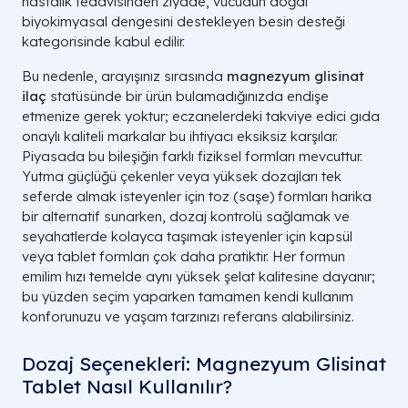
hastalık tedavisinden ziyade, vücudun doğal
biyokimyasal dengesini destekleyen besin desteği
kategorisinde kabul edilir.
Bu nedenle, arayışınız sırasında
magnezyum glisinat
ilaç
statüsünde bir ürün bulamadığınızda endişe
etmenize gerek yoktur; eczanelerdeki takviye edici gıda
onaylı kaliteli markalar bu ihtiyacı eksiksiz karşılar.
Piyasada bu bileşiğin farklı fiziksel formları mevcuttur.
Yutma güçlüğü çekenler veya yüksek dozajları tek
seferde almak isteyenler için toz (saşe) formları harika
bir alternatif sunarken, dozaj kontrolü sağlamak ve
seyahatlerde kolayca taşımak isteyenler için kapsül
veya tablet formları çok daha pratiktir. Her formun
emilim hızı temelde aynı yüksek şelat kalitesine dayanır;
bu yüzden seçim yaparken tamamen kendi kullanım
konforunuzu ve yaşam tarzınızı referans alabilirsiniz.
Dozaj Seçenekleri: Magnezyum Glisinat
Tablet Nasıl Kullanılır?