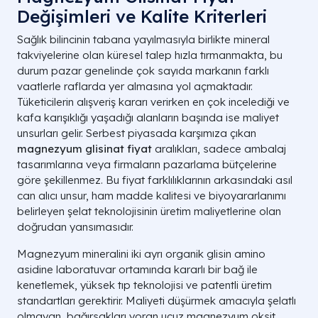
Değişimleri ve Kalite Kriterleri
Sağlık bilincinin tabana yayılmasıyla birlikte mineral
takviyelerine olan küresel talep hızla tırmanmakta, bu
durum pazar genelinde çok sayıda markanın farklı
vaatlerle raflarda yer almasına yol açmaktadır.
Tüketicilerin alışveriş kararı verirken en çok incelediği ve
kafa karışıklığı yaşadığı alanların başında ise maliyet
unsurları gelir. Serbest piyasada karşımıza çıkan
magnezyum glisinat fiyat
aralıkları, sadece ambalaj
tasarımlarına veya firmaların pazarlama bütçelerine
göre şekillenmez. Bu fiyat farklılıklarının arkasındaki asıl
can alıcı unsur, ham madde kalitesi ve biyoyararlanımı
belirleyen şelat teknolojisinin üretim maliyetlerine olan
doğrudan yansımasıdır.
Magnezyum mineralini iki ayrı organik glisin amino
asidine laboratuvar ortamında kararlı bir bağ ile
kenetlemek, yüksek tıp teknolojisi ve patentli üretim
standartları gerektirir. Maliyeti düşürmek amacıyla şelatlı
olmayan, bağırsakları yoran ucuz magnezyum oksit