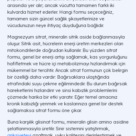
arasında yer alır; ancak vücutta tamamen farklı iki
kulvarda hizmet ederler. Hangi formu seçeceğiniz,
tamamen sizin güncel sağlık şikayetlerinize ve
vücudunuzun neye ihtiyaç duyduğuna bağlıdır.
Magnezyum sitrat, mineralin sitrik aside bağlanmasıyla
oluşur. Sitrik asit, hücrelerin enerji üretim merkezleri olan
mitokondrilerde doğrudan kullanılır. Bu yüzden sitrat
formu, genel bir enerji artışı sağlamak, kas yorgunluğunu
hafifletmek ve hücre içi metabolizmayı hızlandırmak için
mükemmel bir tercihtir. Ancak sitrat formunun çok belirgin
bir özelliği daha vardır: Bağırsaklara ulaştığında
etrafındaki suyu çekme eğilimindedir. Bu durum bağırsak
hareketlerini hızlandırır ve sinsi kabızlık problemlerini
çözmede harika bir etki yaratır. Eğer temel amacınız
kronik kabızlığı yenmek ve kaslarınıza genel bir destek
sağlamaksa sitrat formu öne çıkar.
Buna karşılık glisinat formu, mineralin glisin amino asidine
şelatlanmasıyla üretilir. Sinir sistemini yatıştırmak,
anksiyeteyi
azaltmak, uyku kalitesini derinleştirmek ve