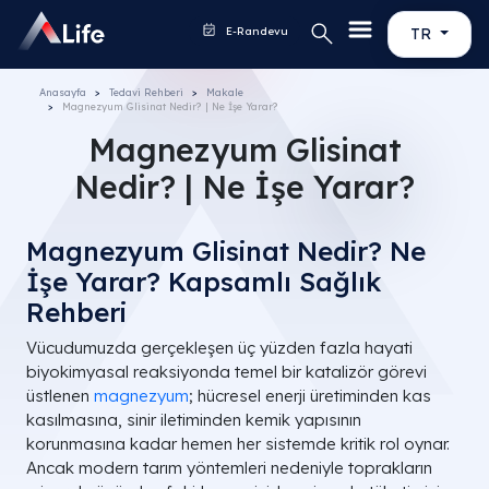
E-Randevu
TR
Anasayfa
Tedavi Rehberi
Makale
Magnezyum Glisinat Nedir? | Ne İşe Yarar?
Magnezyum Glisinat
Nedir? | Ne İşe Yarar?
Magnezyum Glisinat Nedir? Ne
İşe Yarar? Kapsamlı Sağlık
Rehberi
Vücudumuzda gerçekleşen üç yüzden fazla hayati
biyokimyasal reaksiyonda temel bir katalizör görevi
üstlenen
magnezyum
; hücresel enerji üretiminden kas
kasılmasına, sinir iletiminden kemik yapısının
korunmasına kadar hemen her sistemde kritik rol oynar.
Ancak modern tarım yöntemleri nedeniyle toprakların