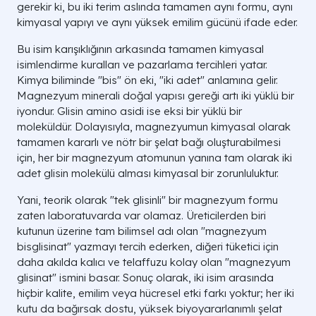
gerekir ki, bu iki terim aslında tamamen aynı formu, aynı
kimyasal yapıyı ve aynı yüksek emilim gücünü ifade eder.
Bu isim karışıklığının arkasında tamamen kimyasal
isimlendirme kuralları ve pazarlama tercihleri yatar.
Kimya biliminde "bis" ön eki, "iki adet" anlamına gelir.
Magnezyum minerali doğal yapısı gereği artı iki yüklü bir
iyondur. Glisin amino asidi ise eksi bir yüklü bir
moleküldür. Dolayısıyla, magnezyumun kimyasal olarak
tamamen kararlı ve nötr bir şelat bağı oluşturabilmesi
için, her bir magnezyum atomunun yanına tam olarak iki
adet glisin molekülü alması kimyasal bir zorunluluktur.
Yani, teorik olarak "tek glisinli" bir magnezyum formu
zaten laboratuvarda var olamaz. Üreticilerden biri
kutunun üzerine tam bilimsel adı olan "magnezyum
bisglisinat" yazmayı tercih ederken, diğeri tüketici için
daha akılda kalıcı ve telaffuzu kolay olan "magnezyum
glisinat" ismini basar. Sonuç olarak, iki isim arasında
hiçbir kalite, emilim veya hücresel etki farkı yoktur; her iki
kutu da bağırsak dostu, yüksek biyoyararlanımlı şelat