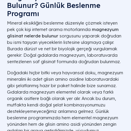
Bulunur? Günlük Beslenme
Programı
Mineral eksikliğini beslenme düzeniyle çözmek isteyen
pek çok kişi internet arama motorlarında
magnezyum
glisinat nelerde bulunur
sorgusunu yaparak doğrudan
bu ismi taşıyan yiyeceklerin listesine ulaşmaya çalışır.
Burada dürüst ve net bir biyolojik gerçeği vurgulamak
gerekir: Doğal gıdalarda magnezyum, laboratuvarda
sentezlenen saf glisinat formunda doğrudan bulunmaz.
Doğadaki hiçbir bitki veya hayvansal doku, magnezyum
mineralini iki adet glisin amino asidine laboratuvardaki
gibi şelatlanmış hazır bir paket halinde bize sunamaz.
Gıdalarda magnezyum elementel olarak veya farklı
organik asitlere bağlı olarak yer alır. Ancak bu durum,
mutfakta kendi doğal şelat kombinasyonumuzu
destekleyemeyeceğimiz anlamına gelmez. Günlük
beslenme programımızda hem elementel magnezyum
yönünden hem de glisin amino asidi yönünden zengin
gıdaları bir araya getirdiğimizde, vücudumuz