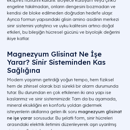
ekspres hatlarını kullanır. Böylece kalsiyum veya çinko
engeline takılmadan, onların dengesini bozmadan ve
kendisi de bloke edilmeden doğrudan hedefe ulaşır.
Ayrıca formun yapısındaki glisin amino asidinin merkezi
sinir sistemini yatıştırıcı ve uyku kalitesini artırıcı doğal
etkileri, bu bileşiğin hücresel gücünü ve biyolojik değerini
ikiye katlar.
Magnezyum Glisinat Ne İşe
Yarar? Sinir Sisteminden Kas
Sağlığına
Modern yaşamın getirdiği yoğun tempo, hem fiziksel
hem de zihinsel olarak bizi sürekli bir alarm durumunda
tutar. Bu durumdan en çok etkilenen iki ana yapı ise
kaslarımız ve sinir sistemimizdir. Tam da bu aşamada,
mineral eksikliğini en konforlu yoldan gidermek
isteyenlerin akıllarına gelen ilk soru
magnezyum glisinat
ne işe yarar
sorusudur. Bu şelatlı form, sinir hücreleri
arasındaki elektrik iletimini düzenleyerek aşırı uyarılmış