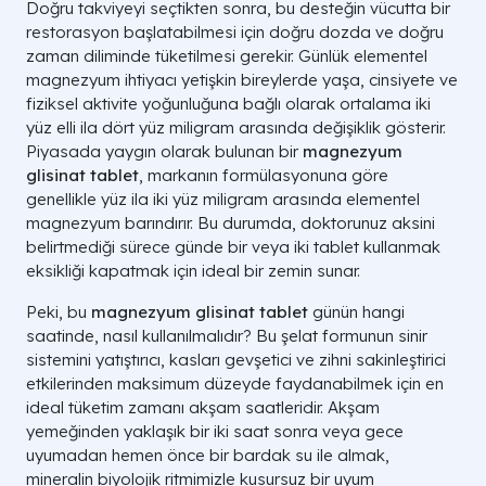
Doğru takviyeyi seçtikten sonra, bu desteğin vücutta bir
restorasyon başlatabilmesi için doğru dozda ve doğru
zaman diliminde tüketilmesi gerekir. Günlük elementel
magnezyum ihtiyacı yetişkin bireylerde yaşa, cinsiyete ve
fiziksel aktivite yoğunluğuna bağlı olarak ortalama iki
yüz elli ila dört yüz miligram arasında değişiklik gösterir.
Piyasada yaygın olarak bulunan bir
magnezyum
glisinat tablet
, markanın formülasyonuna göre
genellikle yüz ila iki yüz miligram arasında elementel
magnezyum barındırır. Bu durumda, doktorunuz aksini
belirtmediği sürece günde bir veya iki tablet kullanmak
Form Adı
Bağırsak Emilimi
En Etkili Olduğu
eksikliği kapatmak için ideal bir zemin sunar.
Stres, anksiyete, 
Glisinat
%80 - %90 (Çok Yüksek)
Peki, bu
magnezyum glisinat tablet
günün hangi
gerginliği, fibromiy
saatinde, nasıl kullanılmalıdır? Bu şelat formunun sinir
Kronik kabızlık, b
sistemini yatıştırıcı, kasları gevşetici ve zihni sakinleştirici
Sitrat
%60 - %70 (Yüksek)
genel kas yorgunl
etkilerinden maksimum düzeyde faydanabilmek için en
ideal tüketim zamanı akşam saatleridir. Akşam
Kronik yorgunluk s
Malat
%60 - %70 (Yüksek)
sabah uyanamama
yemeğinden yaklaşık bir iki saat sonra veya gece
uyumadan hemen önce bir bardak su ile almak,
Sadece mide asidin
Oksit
%4 - %5 (Çok Düşük)
mineralin biyolojik ritmimizle kusursuz bir uyum
amaçlı kullanım).