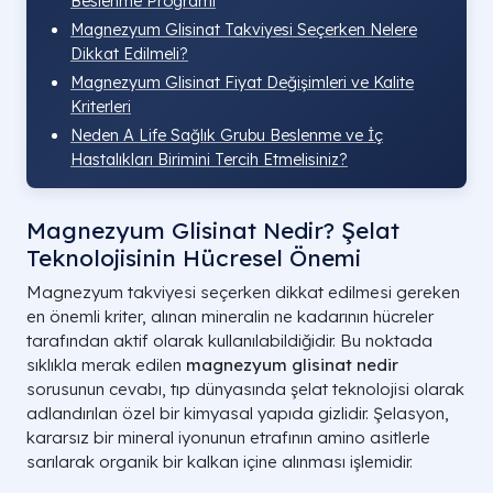
Beslenme Programı
Magnezyum Glisinat Takviyesi Seçerken Nelere
Dikkat Edilmeli?
Magnezyum Glisinat Fiyat Değişimleri ve Kalite
Kriterleri
Neden A Life Sağlık Grubu Beslenme ve İç
Hastalıkları Birimini Tercih Etmelisiniz?
Magnezyum Glisinat Nedir? Şelat
Teknolojisinin Hücresel Önemi
Magnezyum takviyesi seçerken dikkat edilmesi gereken
en önemli kriter, alınan mineralin ne kadarının hücreler
tarafından aktif olarak kullanılabildiğidir. Bu noktada
sıklıkla merak edilen
magnezyum glisinat nedir
sorusunun cevabı, tıp dünyasında şelat teknolojisi olarak
adlandırılan özel bir kimyasal yapıda gizlidir. Şelasyon,
kararsız bir mineral iyonunun etrafının amino asitlerle
sarılarak organik bir kalkan içine alınması işlemidir.