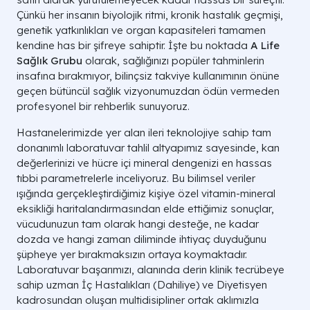
Çünkü her insanın biyolojik ritmi, kronik hastalık geçmişi,
genetik yatkınlıkları ve organ kapasiteleri tamamen
kendine has bir şifreye sahiptir. İşte bu noktada
A Life
Sağlık Grubu
olarak, sağlığınızı popüler tahminlerin
insafına bırakmıyor, bilinçsiz takviye kullanımının önüne
geçen bütüncül sağlık vizyonumuzdan ödün vermeden
profesyonel bir rehberlik sunuyoruz.
Hastanelerimizde yer alan ileri teknolojiye sahip tam
donanımlı laboratuvar tahlil altyapımız sayesinde, kan
değerlerinizi ve hücre içi mineral dengenizi en hassas
tıbbi parametrelerle inceliyoruz. Bu bilimsel veriler
ışığında gerçekleştirdiğimiz kişiye özel vitamin-mineral
eksikliği haritalandırmasından elde ettiğimiz sonuçlar,
vücudunuzun tam olarak hangi desteğe, ne kadar
dozda ve hangi zaman diliminde ihtiyaç duyduğunu
şüpheye yer bırakmaksızın ortaya koymaktadır.
Laboratuvar başarımızı, alanında derin klinik tecrübeye
sahip uzman İç Hastalıkları (Dahiliye) ve Diyetisyen
kadrosundan oluşan multidisipliner ortak aklımızla