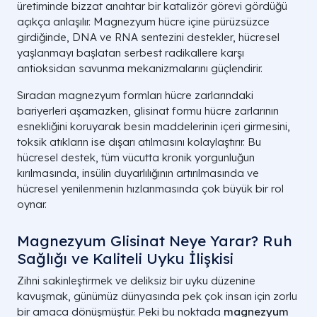
üretiminde bizzat anahtar bir katalizör görevi gördüğü
açıkça anlaşılır. Magnezyum hücre içine pürüzsüzce
girdiğinde, DNA ve RNA sentezini destekler, hücresel
yaşlanmayı başlatan serbest radikallere karşı
antioksidan savunma mekanizmalarını güçlendirir.
Sıradan magnezyum formları hücre zarlarındaki
bariyerleri aşamazken, glisinat formu hücre zarlarının
esnekliğini koruyarak besin maddelerinin içeri girmesini,
toksik atıkların ise dışarı atılmasını kolaylaştırır. Bu
hücresel destek, tüm vücutta kronik yorgunluğun
kırılmasında, insülin duyarlılığının artırılmasında ve
hücresel yenilenmenin hızlanmasında çok büyük bir rol
oynar.
Magnezyum Glisinat Neye Yarar? Ruh
Sağlığı ve Kaliteli Uyku İlişkisi
Zihni sakinleştirmek ve deliksiz bir uyku düzenine
kavuşmak, günümüz dünyasında pek çok insan için zorlu
bir amaca dönüşmüştür. Peki bu noktada
magnezyum