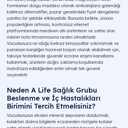
formlarının dolgu maddesi olarak ambalajlara gizlendiği
kalitesiz alternatifler, pazar genelindeki fiyat dengelerini
yanıltıcı bir şekilde etkileyebilir. Bununla birlikte, ürünün
popülerliğinin artması, kontrolsüz internet
platformlarında merdiven altı üretimlerin ve sahte ürün
riskinin hızla tırmanmasına neden olmaktadır.
Vücudunuza ne idüğü belirsiz kimyasallar sokmamak ve
paranızın karşılığını hücresel başarı olarak alabilmek için,
takviye tedarikinde güvenilir eczane erişimi kanallarını
kullanmak, ürünlerin doğru saklama koşullarında
muhafaza edildiğinden emin olmak tek güvenli
seçenektir.
Neden A Life Sağlık Grubu
Beslenme ve İç Hastalıkları
Birimini Tercih Etmelisiniz?
Vücudunuzun eksilen mineral depolarını doldurmak,
kulaktan dolma bilgilerle eczaneden rastgele kutular
satın alarak yürütülemeyecek kadar hassas bir süreçtir.