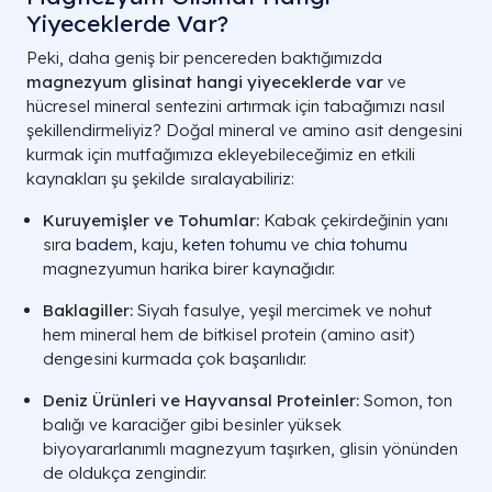
Yiyeceklerde Var?
Peki, daha geniş bir pencereden baktığımızda
magnezyum glisinat hangi yiyeceklerde var
ve
hücresel mineral sentezini artırmak için tabağımızı nasıl
şekillendirmeliyiz? Doğal mineral ve amino asit dengesini
kurmak için mutfağımıza ekleyebileceğimiz en etkili
kaynakları şu şekilde sıralayabiliriz:
Kuruyemişler ve Tohumlar:
Kabak çekirdeğinin yanı
sıra
badem
, kaju,
keten tohumu
ve
chia tohumu
magnezyumun harika birer kaynağıdır.
Baklagiller:
Siyah fasulye, yeşil mercimek ve nohut
hem mineral hem de bitkisel protein (amino asit)
dengesini kurmada çok başarılıdır.
Deniz Ürünleri ve Hayvansal Proteinler:
Somon, ton
balığı ve karaciğer gibi besinler yüksek
biyoyararlanımlı magnezyum taşırken, glisin yönünden
de oldukça zengindir.