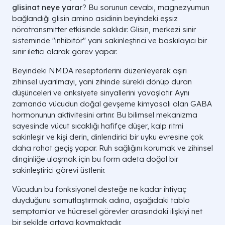
glisinat neye yarar
? Bu sorunun cevabı, magnezyumun
bağlandığı glisin amino asidinin beyindeki eşsiz
nörotransmitter etkisinde saklıdır. Glisin, merkezi sinir
sisteminde "inhibitör" yani sakinleştirici ve baskılayıcı bir
sinir iletici olarak görev yapar.
Beyindeki NMDA reseptörlerini düzenleyerek aşırı
zihinsel uyarılmayı, yani zihinde sürekli dönüp duran
düşünceleri ve anksiyete sinyallerini yavaşlatır. Aynı
zamanda vücudun doğal gevşeme kimyasalı olan GABA
hormonunun aktivitesini artırır. Bu bilimsel mekanizma
sayesinde vücut sıcaklığı hafifçe düşer, kalp ritmi
sakinleşir ve kişi derin, dinlendirici bir uyku evresine çok
daha rahat geçiş yapar. Ruh sağlığını korumak ve zihinsel
dinginliğe ulaşmak için bu form adeta doğal bir
sakinleştirici görevi üstlenir.
Vücudun bu fonksiyonel desteğe ne kadar ihtiyaç
duyduğunu somutlaştırmak adına, aşağıdaki tablo
semptomlar ve hücresel görevler arasındaki ilişkiyi net
bir şekilde ortaya koymaktadır.