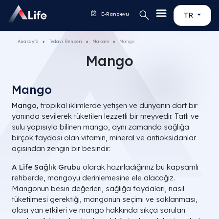
E-Randevu
TR
Anasayfa
Tedavi Rehberi
Makale
Mango
Mango
Mango
Mango,
tropikal iklimlerde yetişen ve dünyanın dört bir
yanında sevilerek tüketilen lezzetli bir meyvedir. Tatlı ve
sulu yapısıyla bilinen mango, aynı zamanda sağlığa
birçok faydası olan vitamin, mineral ve antioksidanlar
açısından zengin bir besindir.
A Life Sağlık Grubu
olarak hazırladığımız bu kapsamlı
rehberde, mangoyu derinlemesine ele alacağız.
Mangonun besin değerleri, sağlığa faydaları, nasıl
tüketilmesi gerektiği, mangonun seçimi ve saklanması,
olası yan etkileri ve mango hakkında sıkça sorulan