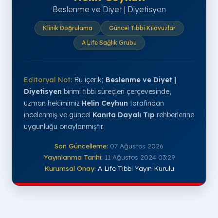
Beslenme ve Diyet | Diyetisyen
Klinik Doğrulama
Güncel Tıbbi Kılavuzlar
A Life Sağlık Grubu
Editoryal Not:
Bu içerik;
Beslenme ve Diyet |
Diyetisyen
birimi tıbbi süreçleri çerçevesinde,
uzman hekimimiz
Helin Ceyhun
tarafından
incelenmiş ve güncel
Kanıta Dayalı Tıp
rehberlerine
uygunluğu onaylanmıştır.
Son Güncelleme:
07 Ağustos 2026
Yayınlanma Tarihi:
11 Ağustos 2024 03:29
Kurumsal Onay:
A Life Tıbbi Yayın Kurulu