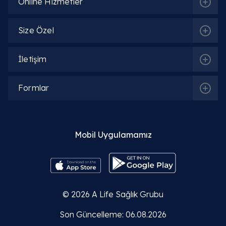
Online Hizmetler
Size Özel
İletişim
İlgili Bölümler
Formlar
Beslenme ve Diyet | Diyetisyen
Mobil Uygulamamız
İlgili Hekimler
Uzm. Dyt. Helin Ceyhun
© 2026
A Life Sağlık Grubu
Detaylı Bilgi
Son Güncelleme: 06.08.2026