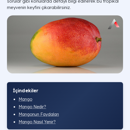
sorular gibi konularda detaylı bilgi edinerek bu tropikal
meyvenin keyfini çıkarabilirsiniz.
İçindekiler
Mango
Mango Nedir?
Mangonun Faydaları
Mango Nasıl Yenir?