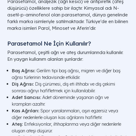
Parasetamol, analjezik (ağrı kesici) ve antipiretik (ateş
düşürücü) özelliklere sahip bir ilaçtır. Kimyasal adı N-
asetil-p-aminofenol olan parasetamol, dünya genelinde
farklı marka isimleriyle satılmaktadır. Türkiye'de en bilinen
marka isimleri Parol, Minoset ve Aferin'dir.
Parasetamol Ne İçin Kullanılır?
Parasetamol, çeşitli ağrı ve ateş durumlarında kullanılır.
En yaygın kullanım alanları şunlardır:
Baş Ağrısı:
Gerilim tipi baş ağrısı, migren ve diğer baş
ağrısı türlerinin tedavisinde etkilidir.
Diş Ağrısı:
Diş çürümesi, diş eti iltihabı ve diş çekimi
sonrası ağrıyı hafifletmek için kullanılabilir.
Adet Sancısı:
Adet döneminde yaşanan ağrı ve
krampları azaltır.
Kas Ağrıları:
Spor yaralanmaları, aşırı egzersiz veya
diğer nedenlerle oluşan kas ağrılarını hafifletir.
Ateş:
Enfeksiyonlar, iltihaplanma veya diğer nedenlerle
oluşan ateşi düşürür.