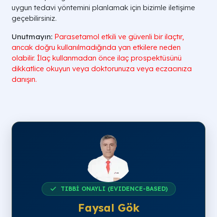
uygun tedavi yöntemini planlamak için bizimle iletişime
geçebilirsiniz.
Unutmayın:
Parasetamol etkili ve güvenli bir ilaçtır,
ancak doğru kullanılmadığında yan etkilere neden
olabilir. İlaç kullanmadan önce ilaç prospektüsünü
dikkatlice okuyun veya doktorunuza veya eczacınıza
danışın.
TIBBİ ONAYLI (EVIDENCE-BASED)
Faysal Gök