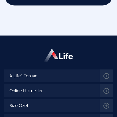
Uzm. Dr. Ayşe Ilcı
Detaylı Bilgi
Uzm. Dr. Mücahit Koçoğlu
Detaylı Bilgi
Uzm. Dr. Elvin Mustafayev
A Life'ı Tanıyın
Detaylı Bilgi
Online Hizmetler
Uzm. Dr. Zeynep Bediroğlu
Size Özel
Detaylı Bilgi