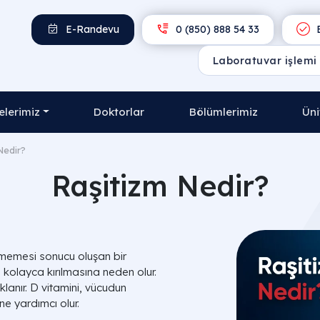
E-Randevu
0 (850) 888 54 33
E
lerimiz
Doktorlar
Bölümlerimiz
Üni
Nedir?
Raşitizm Nedir?
eşmemesi sonucu oluşan bir
e kolayca kırılmasına neden olur.
klanır. D vitamini, vücudun
ne yardımcı olur.