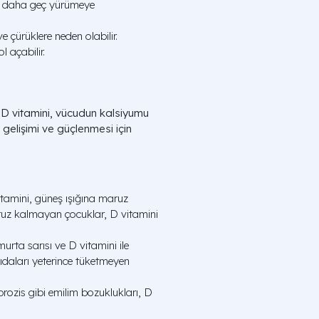
re daha geç yürümeye
e çürüklere neden olabilir.
 açabilir.
. D vitamini, vücudun kalsiyumu
ı gelişimi ve güçlenmesi için
tamini, güneş ışığına maruz
maruz kalmayan çocuklar, D vitamini
murta sarısı ve D vitamini ile
gıdaları yeterince tüketmeyen
brozis gibi emilim bozuklukları, D