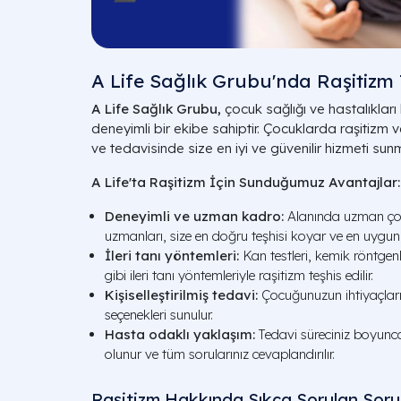
A Life Sağlık Grubu'nda Raşitizm 
A Life Sağlık Grubu,
çocuk sağlığı ve hastalıkla
deneyimli bir ekibe sahiptir. Çocuklarda raşitizm ve
ve tedavisinde size en iyi ve güvenilir hizmeti sun
A Life'ta Raşitizm İçin Sunduğumuz Avantajlar:
Deneyimli ve uzman kadro:
Alanında uzman çocu
uzmanları, size en doğru teşhisi koyar ve en uygun 
İleri tanı yöntemleri:
Kan testleri, kemik röntge
gibi ileri tanı yöntemleriyle raşitizm teşhis edilir.
Kişiselleştirilmiş tedavi:
Çocuğunuzun ihtiyaçlar
seçenekleri sunulur.
Hasta odaklı yaklaşım:
Tedavi süreciniz boyunc
olunur ve tüm sorularınız cevaplandırılır.
Raşitizm Hakkında Sıkça Sorulan Soru