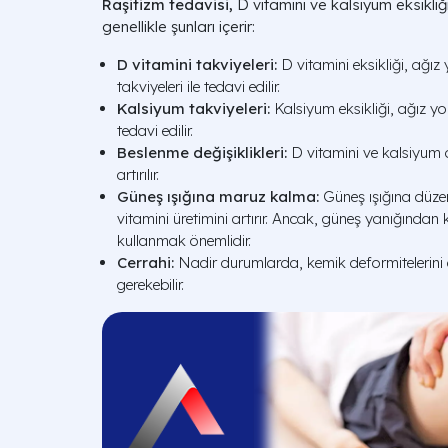
Raşitizm tedavisi,
D vitamini ve kalsiyum eksikliğ
genellikle şunları içerir:
D vitamini takviyeleri:
D vitamini eksikliği, ağız
takviyeleri ile tedavi edilir.
Kalsiyum takviyeleri:
Kalsiyum eksikliği, ağız yol
tedavi edilir.
Beslenme değişiklikleri:
D vitamini ve kalsiyum a
artırılır.
Güneş ışığına maruz kalma:
Güneş ışığına düze
vitamini üretimini artırır. Ancak, güneş yanığında
kullanmak önemlidir.
Cerrahi:
Nadir durumlarda, kemik deformitelerini 
gerekebilir.