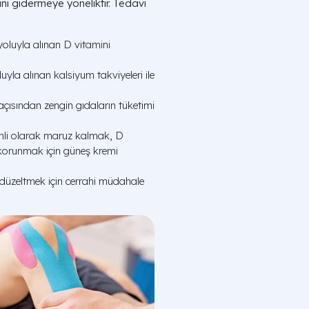
ini gidermeye yöneliktir. Tedavi
 yoluyla alınan D vitamini
uyla alınan kalsiyum takviyeleri ile
çısından zengin gıdaların tüketimi
nli olarak maruz kalmak, D
n korunmak için güneş kremi
düzeltmek için cerrahi müdahale