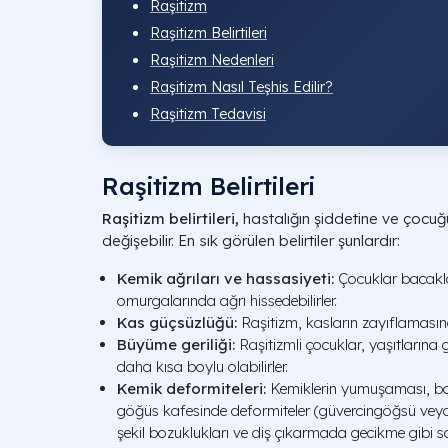
Raşitizm
Raşitizm Belirtileri
Raşitizm Nedenleri
Raşitizm Nasıl Teşhis Edilir?
Raşitizm Tedavisi
Raşitizm Belirtileri
Raşitizm belirtileri,
hastalığın şiddetine ve çocuğ
değişebilir. En sık görülen belirtiler şunlardır:
Kemik ağrıları ve hassasiyeti:
Çocuklar bacakla
omurgalarında ağrı hissedebilirler.
Kas güçsüzlüğü:
Raşitizm, kasların zayıflamasın
Büyüme geriliği:
Raşitizmli çocuklar, yaşıtlarına
daha kısa boylu olabilirler.
Kemik deformiteleri:
Kemiklerin yumuşaması, bac
göğüs kafesinde deformiteler (güvercingöğsü vey
şekil bozuklukları ve diş çıkarmada gecikme gibi so