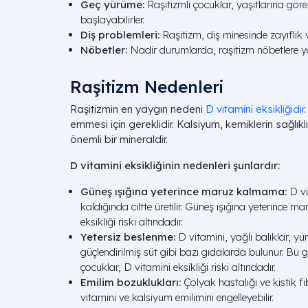
Geç yürüme:
Raşitizmli çocuklar, yaşıtlarına gö
başlayabilirler.
Diş problemleri:
Raşitizm, diş minesinde zayıflık v
Nöbetler:
Nadir durumlarda, raşitizm nöbetlere yol
Raşitizm Nedenleri
Raşitizmin en yaygın nedeni
D vitamini eksikliğidir
emmesi için gereklidir. Kalsiyum, kemiklerin sağlıkl
önemli bir mineraldir.
D vitamini eksikliğinin nedenleri şunlardır:
Güneş ışığına yeterince maruz kalmama:
D vi
kaldığında ciltte üretilir. Güneş ışığına yeterince 
eksikliği riski altındadır.
Yetersiz beslenme:
D vitamini, yağlı balıklar, yu
güçlendirilmiş süt gibi bazı gıdalarda bulunur. Bu 
çocuklar, D vitamini eksikliği riski altındadır.
Emilim bozuklukları:
Çölyak hastalığı ve kistik fi
vitamini ve kalsiyum emilimini engelleyebilir.