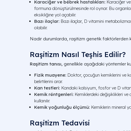
Karaciğer ve böbrek hastalıkları:
Karaciğer ve 
formuna dönüştürülmesinde rol oynar. Bu organları
eksikliğine yol açabilir.
Bazı ilaçlar:
Bazı ilaçlar, D vitamini metabolizması
olabilir.
Nadir durumlarda, raşitizm genetik faktörlerden k
Raşitizm Nasıl Teşhis Edilir?
Raşitizm tanısı,
genellikle aşağıdaki yöntemler ku
Fizik muayene:
Doktor, çocuğun kemiklerini ve k
belirtilerini arar.
Kan testleri:
Kandaki kalsiyum, fosfor ve D vitamin
Kemik röntgenleri:
Kemiklerdeki değişiklikleri ve 
kullanılır.
Kemik yoğunluğu ölçümü:
Kemiklerin mineral yo
Raşitizm Tedavisi