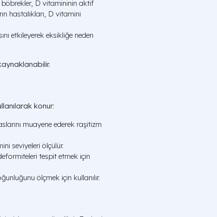
böbrekler, D vitamininin aktif
n hastalıkları, D vitamini
nı etkileyerek eksikliğe neden
aynaklanabilir.
llanılarak konur:
aslarını muayene ederek raşitizm
i seviyeleri ölçülür.
deformiteleri tespit etmek için
ğunluğunu ölçmek için kullanılır.