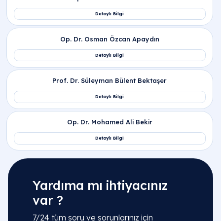
Sıkça Sorulan Sorular
Servikal spondiloz nedir ve servikal spondiloz
Yardıma mı ihtiyacınız
ne demek kelime anlamı olarak?
var ?
7/24 tüm soru ve sorunlarınız için
Servikal spondiloz nedir
veya genel tıp