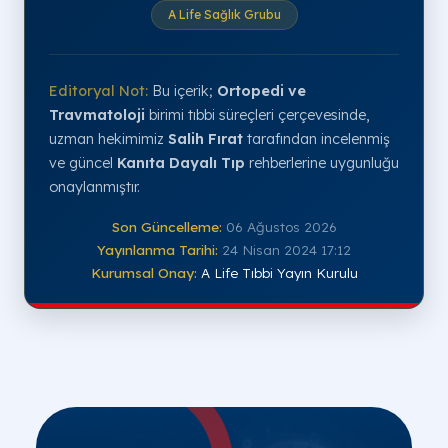
A Life Sağlık Grubu
Editoryal Not:
Bu içerik;
Ortopedi ve
Travmatoloji
birimi tıbbi süreçleri çerçevesinde,
uzman hekimimiz
Salih Fırat
tarafından incelenmiş
ve güncel
Kanıta Dayalı Tıp
rehberlerine uygunluğu
onaylanmıştır.
Son Güncelleme:
06 Ağustos 2026
Yayınlanma Tarihi:
24 Nisan 2024 17:12
Kurumsal Onay:
A Life Tıbbi Yayın Kurulu