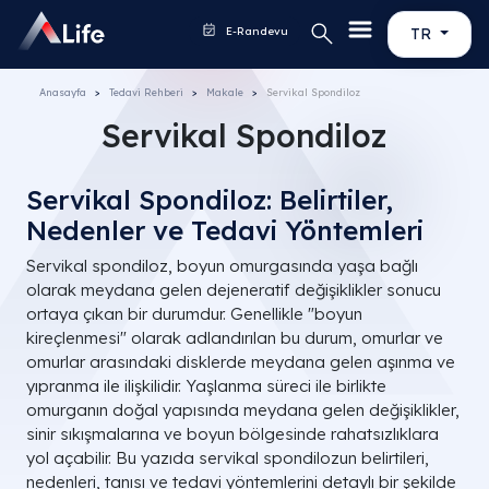
E-Randevu
TR
Anasayfa
Tedavi Rehberi
Makale
Servikal Spondiloz
Servikal Spondiloz
Servikal Spondiloz: Belirtiler,
Nedenler ve Tedavi Yöntemleri
Servikal spondiloz, boyun omurgasında yaşa bağlı
olarak meydana gelen dejeneratif değişiklikler sonucu
ortaya çıkan bir durumdur. Genellikle "boyun
kireçlenmesi" olarak adlandırılan bu durum, omurlar ve
omurlar arasındaki disklerde meydana gelen aşınma ve
yıpranma ile ilişkilidir. Yaşlanma süreci ile birlikte
omurganın doğal yapısında meydana gelen değişiklikler,
sinir sıkışmalarına ve boyun bölgesinde rahatsızlıklara
yol açabilir. Bu yazıda servikal spondilozun belirtileri,
nedenleri, tanısı ve tedavi yöntemlerini detaylı bir şekilde