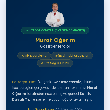
TIBBİ ONAYLI (EVIDENCE-BASED)
Murat Ciğerim
Gastroenteroloji
Klinik Doğrulama
Güncel Tıbbi Kılavuzlar
A Life Sağlık Grubu
Editoryal Not:
Bu içerik;
Gastroenteroloji
birimi
tıbbi süreçleri çerçevesinde, uzman hekimimiz
Murat
Ciğerim
tarafından incelenmiş ve güncel
Kanıta
Dayalı Tıp
rehberlerine uygunluğu onaylanmıştır.
Son Güncelleme:
06 Ağustos 2026