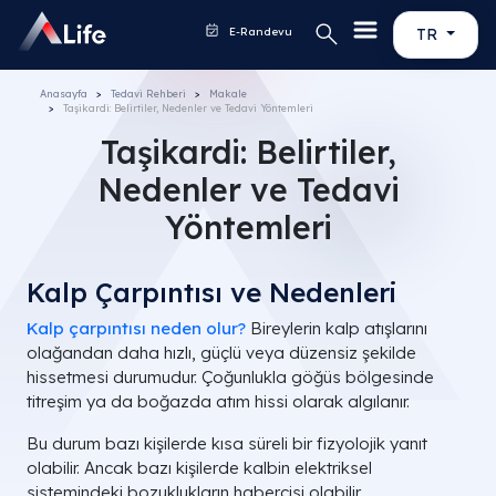
E-Randevu
TR
Anasayfa
Tedavi Rehberi
Makale
Taşikardi: Belirtiler, Nedenler ve Tedavi Yöntemleri
Taşikardi: Belirtiler,
Nedenler ve Tedavi
Yöntemleri
Kalp Çarpıntısı ve Nedenleri
Kalp çarpıntısı neden olur?
Bireylerin kalp atışlarını
olağandan daha hızlı, güçlü veya düzensiz şekilde
hissetmesi durumudur. Çoğunlukla göğüs bölgesinde
titreşim ya da boğazda atım hissi olarak algılanır.
Bu durum bazı kişilerde kısa süreli bir fizyolojik yanıt
olabilir. Ancak bazı kişilerde kalbin elektriksel
sistemindeki bozuklukların habercisi olabilir.