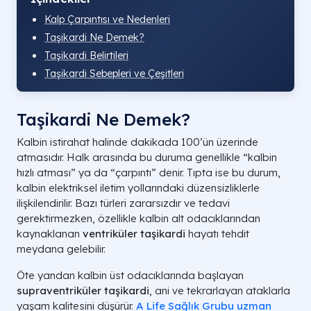
Kalp Çarpıntısı ve Nedenleri
Taşikardi Ne Demek?
Taşikardi Belirtileri
Taşikardi Sebepleri ve Çeşitleri
Taşikardi Ne Demek?
Kalbin istirahat halinde dakikada 100’ün üzerinde
atmasıdır. Halk arasında bu duruma genellikle “kalbin
hızlı atması” ya da “çarpıntı” denir. Tıpta ise bu durum,
kalbin elektriksel iletim yollarındaki düzensizliklerle
ilişkilendirilir. Bazı türleri zararsızdır ve tedavi
gerektirmezken, özellikle kalbin alt odacıklarından
kaynaklanan
ventriküler taşikardi
hayatı tehdit
meydana gelebilir.
Öte yandan kalbin üst odacıklarında başlayan
supraventriküler taşikardi
, ani ve tekrarlayan ataklarla
yaşam kalitesini düşürür.
A Life Sağlık Grubu uzman