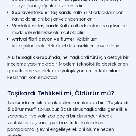
ortaya çıkar, çoğunlukla zararsızdır.
Supraventriküler taşikardi:
Kalbin üst odacıklarından
kaynaklanır, ani başlar ve aniden sonlanır.
Ventriküler taşikardi:
Kalbin alt odacıklarında gelişir, acil
müdahale edilmezse ölümcül olabilir.
Atriyal fibrilasyon ve flutter:
Kalbin üst
kulakçıklarındaki elektriksel düzensizlikten kaynaklanır.
A Life Sağlık Grubu’nda
, her taşikardi türü için detaylı bir
inceleme yapılmaktadır. Modern teknoloji ile desteklenen
görüntüleme ve elektrofizyolojik yöntemler kullanılarak
kesin tanı konulmaktadır.
Taşikardi Tehlikeli mi, Öldürür mü?
Toplumda en sık merak edilen konulardan biri “
Taşikardi
öldürür mü?
” sorusudur. Basit sinüs taşikardisi genellikle
zararsızdır ve yalnızca geçici bir durumdur. Ancak
ventriküler taşikardi gibi bazı türler kalbin kan
pompalama işlevini engelleyerek ani ölüme neden
olabilir.