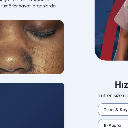
er tümörler hayati organlarda
Hı
Lütfen size ul
İsim & Soyisim 
E-Posta