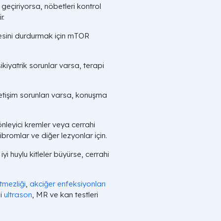
geçiriyorsa, nöbetleri kontrol
r.
esini durdurmak için mTOR
kiyatrik sorunlar varsa, terapi
etişim sorunları varsa, konuşma
leyici kremler veya cerrahi
fibromlar ve diğer lezyonlar için.
i huylu kitleler büyürse, cerrahi
tmezliği
,
akciğer enfeksiyonları
li
ultrason
, MR ve kan testleri