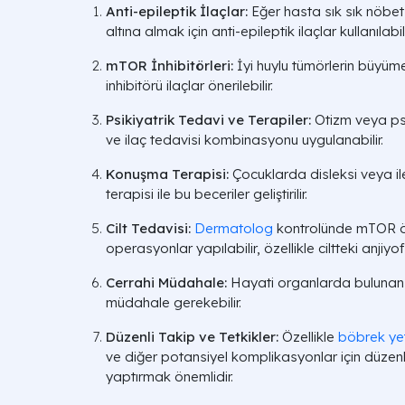
Anti-epileptik İlaçlar:
Eğer hasta sık sık nöbet 
altına almak için anti-epileptik ilaçlar kullanılabili
mTOR İnhibitörleri:
İyi huylu tümörlerin büyüm
inhibitörü ilaçlar önerilebilir.
Psikiyatrik Tedavi ve Terapiler:
Otizm veya psi
ve ilaç tedavisi kombinasyonu uygulanabilir.
Konuşma Terapisi:
Çocuklarda disleksi veya il
terapisi ile bu beceriler geliştirilir.
Cilt Tedavisi:
Dermatolog
kontrolünde mTOR ön
operasyonlar yapılabilir, özellikle ciltteki anjiyo
Cerrahi Müdahale:
Hayati organlarda bulunan iy
müdahale gerekebilir.
Düzenli Takip ve Tetkikler:
Özellikle
böbrek ye
ve diğer potansiyel komplikasyonlar için düzen
yaptırmak önemlidir.