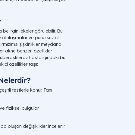
?
belirgin lekeler görülebilir. Bu
 kalınlaşmalar ve pürüzsüz cilt
kırmızımsı şişkinlikler meydana
ler akne benzeri özellikler
Tuberoskleroz hastalığındaki bu
ici özellikler taşır.
Nelerdir?
şitli testlerle konur. Tanı
ve fiziksel bulgular
a oluşan değişiklikler incelenir.