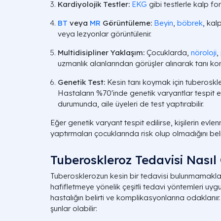
Kardiyolojik Testler:
EKG
gibi testlerle kalp fon
BT
veya
MR
Görüntüleme:
Beyin
,
böbrek
, kal
veya lezyonlar görüntülenir.
Multidisipliner Yaklaşım:
Çocuklarda,
nöroloji
,
uzmanlık alanlarından görüşler alınarak tanı kona
Genetik Test:
Kesin tanı koymak için tuberoskler
Hastaların %70'inde genetik varyantlar tespit edi
durumunda, aile üyeleri de test yaptırabilir.
Eğer genetik varyant tespit edilirse, kişilerin evl
yaptırmaları çocuklarında risk olup olmadığını bel
Tuberoskleroz Tedavisi Nasıl
Tuberosklerozun kesin bir tedavisi bulunmamakla 
hafifletmeye yönelik çeşitli tedavi yöntemleri uygul
hastalığın belirti ve komplikasyonlarına odaklanı
şunlar olabilir: