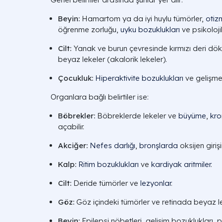
Beyin:
Hamartom ya da iyi huylu tümörler,
otiz
öğrenme zorluğu,
uyku bozuklukları
ve psikoloji
Cilt:
Yanak ve burun çevresinde kırmızı deri dökü
beyaz lekeler (akalorik lekeler).
Çocukluk:
Hiperaktivite bozuklukları
ve gelişme 
Organlara bağlı belirtiler ise:
Böbrekler:
Böbreklerde lekeler ve
büyüme
,
kro
açabilir.
Akciğer:
Nefes darlığı
,
bronşlarda
oksijen girişi
Kalp:
Ritim bozuklukları
ve
kardiyak
aritmiler
.
Cilt:
Deride tümörler ve
lezyonlar
.
Göz:
Göz içindeki tümörler ve retinada beyaz l
Beyin:
Epilepsi nöbetleri, gelişim bozuklukları, 