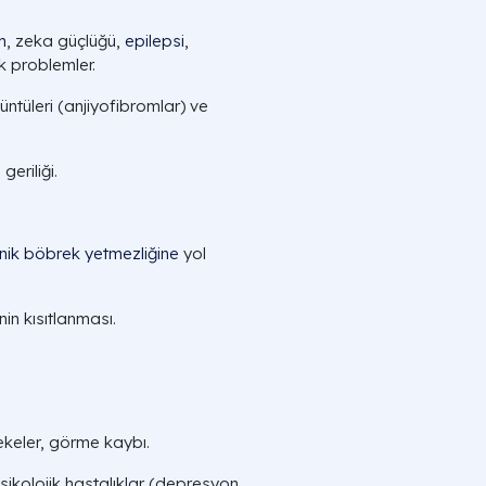
m
, zeka güçlüğü,
epilepsi
,
k problemler.
ntüleri (anjiyofibromlar) ve
geriliği.
nik böbrek yetmezliğine
yol
nin kısıtlanması.
ekeler, görme kaybı.
psikolojik hastalıklar (depresyon