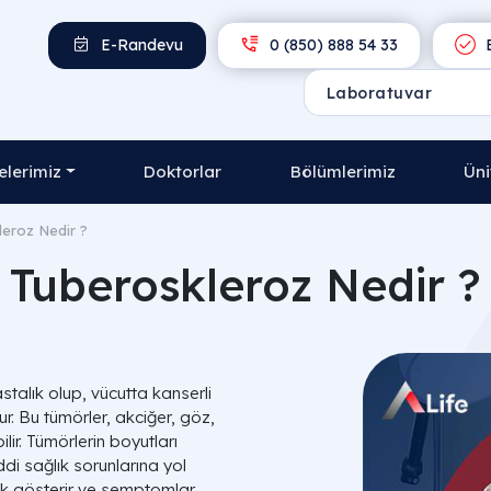
E-Randevu
0 (850) 888 54 33
E
lerimiz
Doktorlar
Bölümlerimiz
Üni
eroz Nedir ?
Tuberoskleroz Nedir ?
talık olup, vücutta kanserli
r. Bu tümörler, akciğer, göz,
lir. Tümörlerin boyutları
ddi sağlık sorunlarına yol
nlik gösterir ve semptomlar