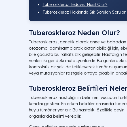
Tuberoskleroz Tedavisi Nasıl Olur?
Tuberoskleroz Hakkında Sık Sorulan Sorular
Tuberoskleroz Neden Olur?
Tuberoskleroz, genetik olarak anne ve babadan ge
otozomal dominant olarak aktarılabildiği için, eb
bile çocukta bu rahatsızlık gelişebilir. Hastalığın
verilen iki gendeki mutasyonlardır. Bu genlerdeki
kontrolsüz bir şekilde tetikleyerek tümör oluşumuna
veya mutasyonlar rastgele ortaya çıkabilir, ancak ka
Tuberoskleroz Belirtileri Nele
Tuberoskleroz hastalığının belirtileri, vücudun farklı
kendini gösterir. En erken belirtiler arasında tubero
huylu tümörler yer alır. Bu hastalık, özellikle beyin
organlarda belirti verebilir.
Genel belirtiler arasında şunlar yer alır: