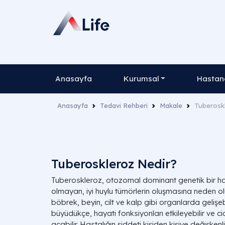
Anasayfa
Kurumsal
Hastane
Anasayfa
Tedavi Rehberi
Makale
Tuberoskl
Tuberoskleroz Nedir?
Tuberoskleroz, otozomal dominant genetik bir has
olmayan, iyi huylu tümörlerin oluşmasına neden olu
böbrek, beyin, cilt ve kalp gibi organlarda gelişebi
büyüdükçe, hayati fonksiyonları etkileyebilir ve ci
açabilir. Hastalığın şiddeti kişiden kişiye değişke