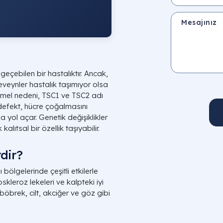
Mesajınız
çebilen bir hastalıktır. Ancak,
eveynler hastalık taşımıyor olsa
 temel nedeni, TSC1 ve TSC2 adı
 defekt, hücre çoğalmasını
 yol açar. Genetik değişiklikler
lıtsal bir özellik taşıyabilir.
rdir?
 bölgelerinde çeşitli etkilerle
skleroz lekeleri ve kalpteki iyi
, böbrek, cilt, akciğer ve göz gibi