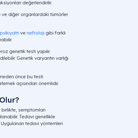
ksiyonları değerlendirilir.
p ve diğer organlardaki tümörler
psikiyatri
ve
nefroloji
gibi farklı
bilir.
oz genetik testi yapılır.
lebilir. Genetik varyantın varlığı
enmeden önce bu testi
irlemek açısından önemlidir.
 Olur?
birlikte, semptomları
anabilir. Tedavi genellikle
r. Uygulanan tedavi yöntemleri