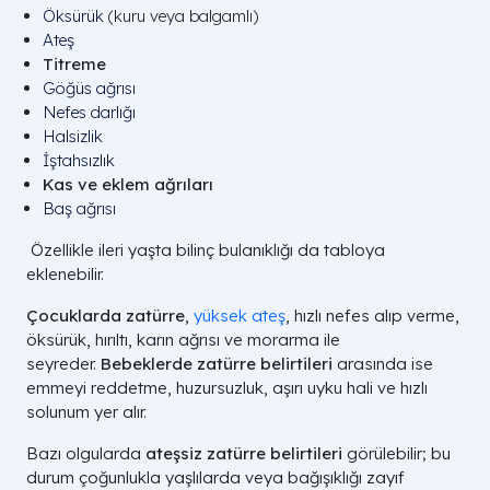
Öksürük
(kuru veya balgamlı)
Ateş
Titreme
Göğüs ağrısı
Nefes darlığı
Halsizlik
İştahsızlık
Kas ve eklem ağrıları
Baş ağrısı
Özellikle ileri yaşta bilinç bulanıklığı da tabloya
eklenebilir.
Çocuklarda zatürre
,
yüksek ateş
, hızlı nefes alıp verme,
öksürük, hırıltı, karın ağrısı ve morarma ile
seyreder.
Bebeklerde zatürre belirtileri
arasında ise
emmeyi reddetme, huzursuzluk, aşırı uyku hali ve hızlı
solunum yer alır.
Bazı olgularda
ateşsiz zatürre belirtileri
görülebilir; bu
durum çoğunlukla yaşlılarda veya bağışıklığı zayıf