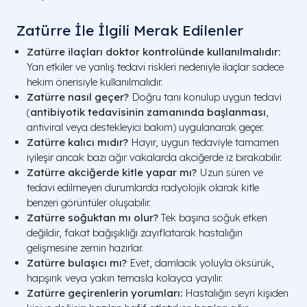
Zatürre İle İlgili Merak Edilenler
Zatürre ilaçları doktor kontrolünde kullanılmalıdır:
Yan etkiler ve yanlış tedavi riskleri nedeniyle ilaçlar sadece
hekim önerisiyle kullanılmalıdır.
Zatürre nasıl geçer?
Doğru tanı konulup uygun tedavi
(
antibiyotik tedavisinin zamanında başlanması
,
antiviral veya destekleyici bakım) uygulanarak geçer.
Zatürre kalıcı mıdır?
Hayır, uygun tedaviyle tamamen
iyileşir ancak bazı ağır vakalarda akciğerde iz bırakabilir.
Zatürre akciğerde kitle yapar mı?
Uzun süren ve
tedavi edilmeyen durumlarda radyolojik olarak kitle
benzeri görüntüler oluşabilir.
Zatürre soğuktan mı olur?
Tek başına soğuk etken
değildir, fakat bağışıklığı zayıflatarak hastalığın
gelişmesine zemin hazırlar.
Zatürre bulaşıcı mı?
Evet, damlacık yoluyla öksürük,
hapşırık veya yakın temasla kolayca yayılır.
Zatürre geçirenlerin yorumları:
Hastalığın seyri kişiden