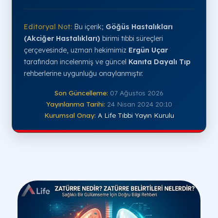
Editoryal Not:
Bu içerik;
Göğüs Hastalıkları
(Akciğer Hastalıkları)
birimi tıbbi süreçleri
çerçevesinde, uzman hekimimiz
Ergün Uçar
tarafından incelenmiş ve güncel
Kanıta Dayalı Tıp
rehberlerine uygunluğu onaylanmıştır.
Son Güncelleme:
07 Ağustos 2026
Yayınlanma Tarihi:
24 Nisan 2024 20:10
Kurumsal Onay:
A Life Tıbbi Yayın Kurulu