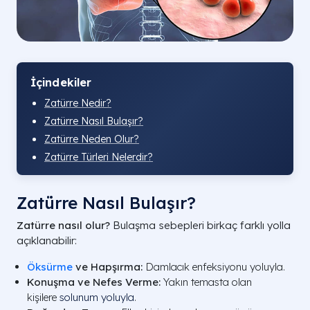
İçindekiler
Zatürre Nedir?
Zatürre Nasıl Bulaşır?
Zatürre Neden Olur?
Zatürre Türleri Nelerdir?
Zatürre Nasıl Bulaşır?
Zatürre nasıl olur?
Bulaşma sebepleri birkaç farklı yolla
açıklanabilir:
Öksürme
ve Hapşırma:
Damlacık enfeksiyonu yoluyla.
Konuşma ve Nefes Verme:
Yakın temasta olan
kişilere
solunum yoluyla
.