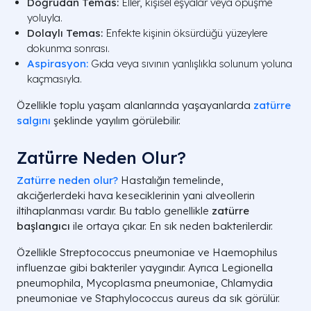
Doğrudan Temas:
Eller, kişisel eşyalar veya öpüşme
yoluyla.
Dolaylı Temas:
Enfekte kişinin öksürdüğü yüzeylere
dokunma sonrası.
Aspirasyon:
Gıda veya sıvının yanlışlıkla solunum yoluna
kaçmasıyla.
Özellikle toplu yaşam alanlarında yaşayanlarda
zatürre
salgını
şeklinde yayılım görülebilir.
Zatürre Neden Olur?
Zatürre neden olur?
Hastalığın temelinde,
akciğerlerdeki hava keseciklerinin yani alveollerin
iltihaplanması vardır. Bu tablo genellikle
zatürre
başlangıcı
ile ortaya çıkar. En sık neden bakterilerdir.
Özellikle
Streptococcus pneumoniae
ve
Haemophilus
influenzae
gibi bakteriler yaygındır. Ayrıca
Legionella
pneumophila
,
Mycoplasma pneumoniae
,
Chlamydia
pneumoniae
ve
Staphylococcus aureus
da sık görülür.