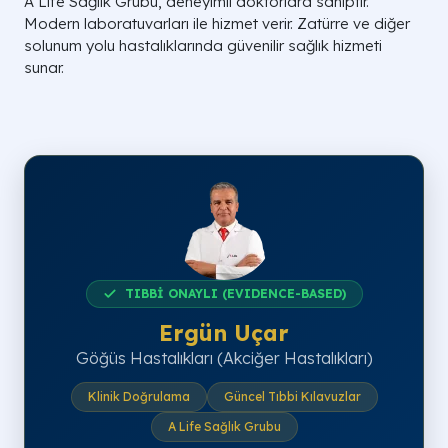
A Life Sağlık Grubu, deneyimli doktorlara sahiptir.
Modern laboratuvarları ile hizmet verir. Zatürre ve diğer
solunum yolu hastalıklarında güvenilir sağlık hizmeti
sunar.
TIBBİ ONAYLI (EVIDENCE-BASED)
Ergün Uçar
Göğüs Hastalıkları (Akciğer Hastalıkları)
Klinik Doğrulama
Güncel Tıbbi Kılavuzlar
A Life Sağlık Grubu