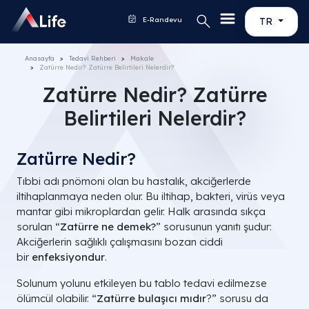
E-Randevu
TR
Anasayfa
Tedavi Rehberi
Makale
Zatürre Nedir? Zatürre Belirtileri Nelerdir?
Zatürre Nedir? Zatürre
Belirtileri Nelerdir?
Zatürre Nedir?
Tıbbi adı pnömoni olan bu hastalık, akciğerlerde
iltihaplanmaya neden olur. Bu iltihap, bakteri, virüs veya
mantar gibi mikroplardan gelir. Halk arasında sıkça
sorulan “
Zatürre ne demek?
” sorusunun yanıtı şudur:
Akciğerlerin sağlıklı çalışmasını bozan ciddi
bir
enfeksiyondur
.
Solunum yolunu etkileyen bu tablo tedavi edilmezse
ölümcül olabilir. “
Zatürre bulaşıcı mıdır
?” sorusu da