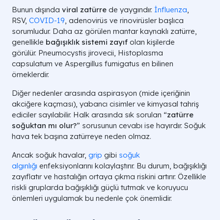
Bunun dışında
viral zatürre
de yaygındır.
İnfluenza
,
RSV,
COVID-19
, adenovirüs ve rinovirüsler başlıca
sorumludur. Daha az görülen mantar kaynaklı zatürre,
genellikle
bağışıklık sistemi zayıf
olan kişilerde
görülür.
Pneumocystis jirovecii
,
Histoplasma
capsulatum
ve
Aspergillus fumigatus
en bilinen
örneklerdir.
Diğer nedenler arasında aspirasyon (mide içeriğinin
akciğere kaçması), yabancı cisimler ve kimyasal tahriş
ediciler sayılabilir. Halk arasında sık sorulan “
zatürre
soğuktan mı olur?
” sorusunun cevabı ise hayırdır. Soğuk
hava tek başına zatürreye neden olmaz.
Ancak soğuk havalar,
grip
gibi
soğuk
algınlığı
enfeksiyonlarını kolaylaştırır. Bu durum, bağışıklığı
zayıflatır ve hastalığın ortaya çıkma riskini artırır. Özellikle
riskli gruplarda bağışıklığı güçlü tutmak ve koruyucu
önlemleri uygulamak bu nedenle çok önemlidir.