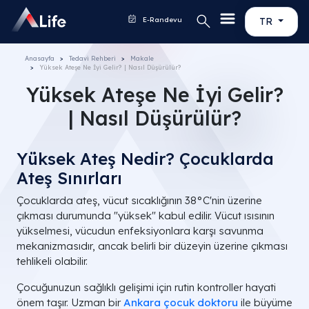
E-Randevu
TR
Anasayfa
Tedavi Rehberi
Makale
Yüksek Ateşe Ne İyi Gelir? | Nasıl Düşürülür?
Yüksek Ateşe Ne İyi Gelir?
| Nasıl Düşürülür?
Yüksek Ateş Nedir? Çocuklarda
Ateş Sınırları
Çocuklarda ateş, vücut sıcaklığının 38°C'nin üzerine
çıkması durumunda "yüksek" kabul edilir. Vücut ısısının
yükselmesi, vücudun enfeksiyonlara karşı savunma
mekanizmasıdır, ancak belirli bir düzeyin üzerine çıkması
tehlikeli olabilir.
Çocuğunuzun sağlıklı gelişimi için rutin kontroller hayati
önem taşır. Uzman bir
Ankara çocuk doktoru
ile büyüme