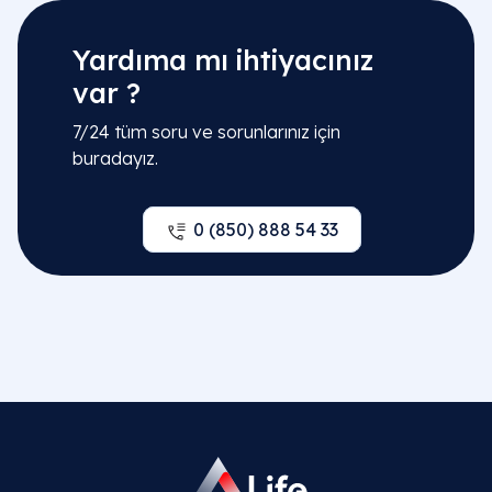
Uzm. Dr. Ayşe Ilcı
Detaylı Bilgi
Yardıma mı ihtiyacınız
var ?
Uzm. Dr. Mücahit Koçoğlu
7/24 tüm soru ve sorunlarınız için
buradayız.
Detaylı Bilgi
0 (850) 888 54 33
Uzm. Dr. Elvin Mustafayev
Detaylı Bilgi
Uzm. Dr. Zeynep Bediroğlu
Detaylı Bilgi
Uzm. Dr. Vedat Öztürk