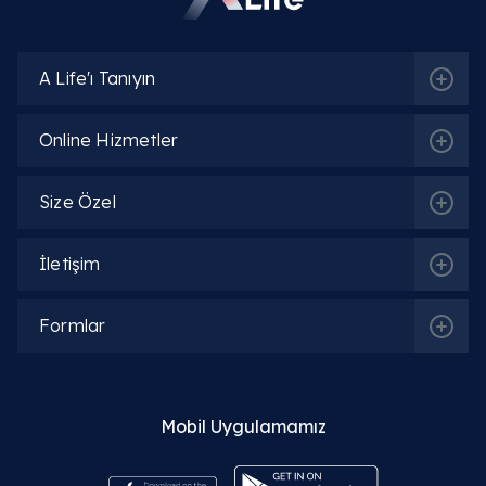
Detaylı Bilgi
A Life'ı Tanıyın
Uzm. Dr. Ayşe Ilcı
Detaylı Bilgi
Online Hizmetler
Size Özel
Uzm. Dr. Shahla Taba Tabaı
Detaylı Bilgi
İletişim
Uzm. Dr. Günay Aliyeva
Formlar
Detaylı Bilgi
Mobil Uygulamamız
Uzm. Dr. Felat Aslan
Detaylı Bilgi