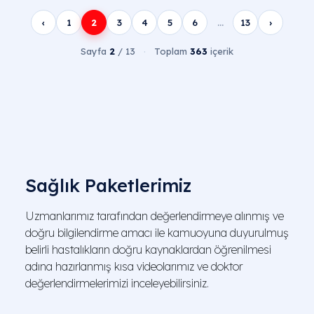
‹
1
2
3
4
5
6
…
13
›
Sayfa
2
/ 13
·
Toplam
363
içerik
Sağlık Paketlerimiz
Uzmanlarımız tarafından değerlendirmeye alınmış ve
doğru bilgilendirme amacı ile kamuoyuna duyurulmuş
belirli hastalıkların doğru kaynaklardan öğrenilmesi
adına hazırlanmış kısa videolarımız ve doktor
değerlendirmelerimizi inceleyebilirsiniz.