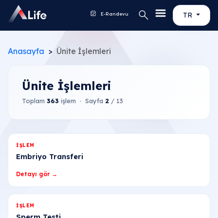
E-Randevu
TR
Anasayfa
Ünite İşlemleri
Ünite İşlemleri
Toplam
363
işlem · Sayfa
2
/ 13
İŞLEM
Embriyo Transferi
Detayı gör →
İŞLEM
Sperm Testi