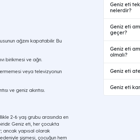
Geniz eti tek
nelerdir?
Geniz eti am
geçer?
rusunun
ağzını kapatabilir. Bu
Geniz eti ame
olmalı?
vı birikmesi ve ağrı.
Geniz eti at
vermemesi veya televizyonun
Geniz eti kan
sı ve geniz akıntısı.
likle 2-6 yaş grubu arasında en
ridir. Geniz eti, her çocukta
r; ancak yapısal olarak
nedeniyle şişmesi, çocuğun hem