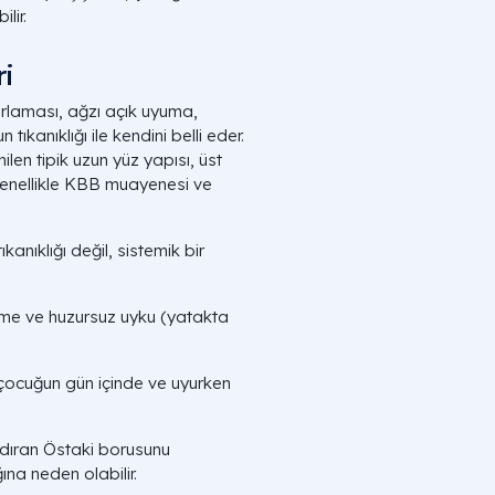
lir.
ri
rlaması, ağzı açık uyuma,
kanıklığı ile kendini belli eder.
ilen tipik uzun yüz yapısı, üst
s genellikle KBB muayenesi ve
anıklığı değil, sistemik bir
eme ve huzursuz uyku (yatakta
 çocuğun gün içinde ve uyurken
ndıran Östaki borusunu
ına neden olabilir.