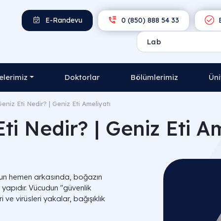
E-Randevu
0 (850) 888 54 33
E
lerimiz
Doktorlar
Bölümlerimiz
Üni
Geniz Eti Nedir? | Geniz Eti Ameliyatı
ti Nedir? | Geniz Eti A
nun hemen arkasında, boğazın
 yapıdır. Vücudun "güvenlik
 ve virüsleri yakalar, bağışıklık