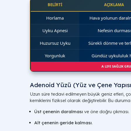
BELİRTİ
AÇIKLAMA
Horlama
Hava yolunun daral
Uyku Apnesi
Nefesin durması
Huzursuz Uyku
Sürekli dönme ve te
Yorgunluk
Gündüz uykululuk h
A LIFE SAĞLIK GR
Adenoid Yüzü (Yüz ve Çene Yapısı
Uzun süre tedavi edilmeyen büyük geniz etleri, ç
kemiklerini fiziksel olarak değiştirebilir. Bu duruma
Üst çenenin daralması
ve öne doğru çıkması.
Alt çenenin geride kalması
.