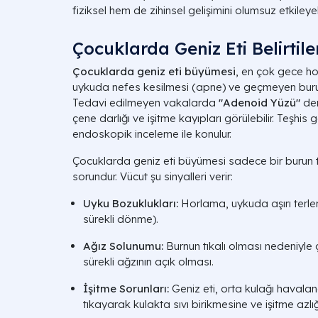
fiziksel hem de zihinsel gelişimini olumsuz etkileyebi
Çocuklarda Geniz Eti Belirtile
Çocuklarda geniz eti büyümesi
, en çok gece ho
uykuda nefes kesilmesi (apne) ve geçmeyen burun tı
Tedavi edilmeyen vakalarda
"Adenoid Yüzü"
den
çene darlığı ve işitme kayıpları görülebilir. Teşhi
endoskopik inceleme ile konulur.
Çocuklarda geniz eti büyümesi sadece bir burun tık
sorundur. Vücut şu sinyalleri verir:
Uyku Bozuklukları:
Horlama, uykuda aşırı terl
sürekli dönme).
Ağız Solunumu:
Burnun tıkalı olması nedeniyle
sürekli ağzının açık olması.
İşitme Sorunları:
Geniz eti, orta kulağı havala
tıkayarak kulakta sıvı birikmesine ve işitme azlığ