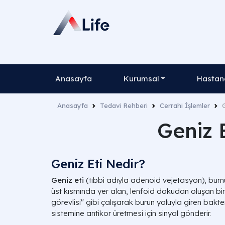
Anasayfa
Kurumsal
Hastane
Anasayfa
Tedavi Rehberi
Cerrahi İşlemler
Geniz E
Geniz Eti Nedir?
Geniz eti
(tıbbi adıyla
adenoid vejetasyon
), bur
üst kısmında yer alan, lenfoid dokudan oluşan bir
görevlisi" gibi çalışarak burun yoluyla giren bakteri
sistemine antikor üretmesi için sinyal gönderir.