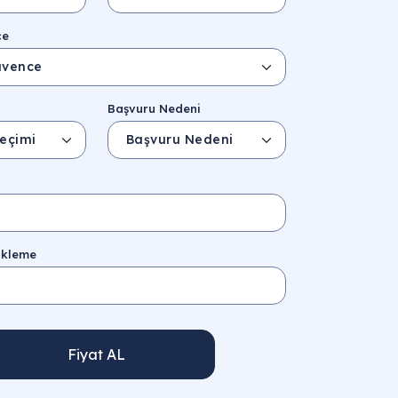
ce
i
Başvuru Nedeni
ükleme
Fiyat AL