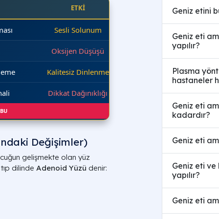
ETKİ
Geniz etini 
ması
Sesli Solunum
Geniz eti am
yapılır?
Oksijen Düşüşü
Plasma yönte
rleme
Kalitesiz Dinlenme
hastaneler h
ali
Dikkat Dağınıklığı
Geniz eti ame
UBU
kadardır?
Geniz eti am
ndaki Değişimler)
ocuğun gelişmekte olan yüz
Geniz eti ve
 tıp dilinde
Adenoid Yüzü
denir:
yapılır?
Geniz eti ame