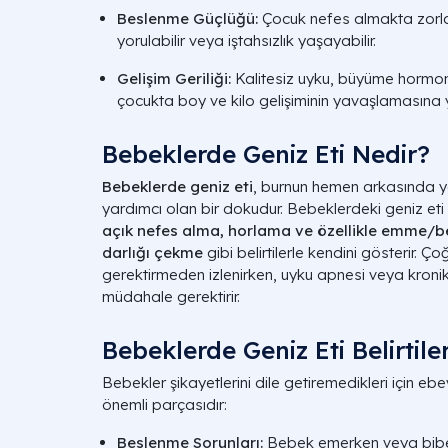
Beslenme Güçlüğü:
Çocuk nefes almakta zorla
yorulabilir veya iştahsızlık yaşayabilir.
Gelişim Geriliği:
Kalitesiz uyku, büyüme hormon
çocukta boy ve kilo gelişiminin yavaşlamasına yo
Bebeklerde Geniz Eti Nedir?
Bebeklerde geniz eti
, burnun hemen arkasında ye
yardımcı olan bir dokudur. Bebeklerdeki geniz et
açık nefes alma, horlama ve özellikle emme/b
darlığı çekme
gibi belirtilerle kendini gösterir. 
gerektirmeden izlenirken, uyku apnesi veya kronik
müdahale gerektirir.
Bebeklerde Geniz Eti Belirtiler
Bebekler şikayetlerini dile getiremedikleri için eb
önemli parçasıdır:
Beslenme Sorunları:
Bebek emerken veya bibe