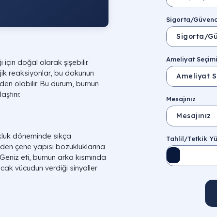
Sigorta/Güven
Ameliyat Seçim
için doğal olarak şişebilir.
jik reaksiyonlar, bu dokunun
eden olabilir. Bu durum, burnun
ştırır.
Mesajınız
ukluk döneminde sıkça
Tahlil/Tetkik Y
nden çene yapısı bozukluklarına
Geniz eti, burnun arka kısmında
ncak vücudun verdiği sinyaller