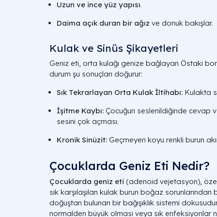
Uzun ve ince yüz yapısı
.
Daima açık duran bir ağız
ve donuk bakışlar.
Kulak ve Sinüs Şikayetleri
Geniz eti, orta kulağı genize bağlayan
Östaki bo
durum şu sonuçları doğurur:
Sık Tekrarlayan Orta Kulak İltihabı:
Kulakta sı
İşitme Kaybı:
Çocuğun seslenildiğinde cevap 
sesini çok açması.
Kronik Sinüzit:
Geçmeyen koyu renkli burun akıntı
Çocuklarda Geniz Eti Nedir?
Çocuklarda geniz eti
(adenoid vejetasyon), özel
sık karşılaşılan kulak burun boğaz sorunlarından bi
doğuştan bulunan bir bağışıklık sistemi dokusudu
normalden büyük olması veya sık enfeksiyonlar 