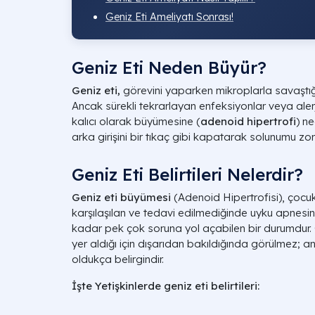
Geniz Eti Ameliyatı Sonrası​!
Geniz Eti Neden Büyür?
Geniz eti,
görevini yaparken mikroplarla savaştığı 
Ancak sürekli tekrarlayan enfeksiyonlar veya aler
kalıcı olarak büyümesine (
adenoid hipertrofi
) n
arka girişini bir tıkaç gibi kapatarak solunumu zorla
Geniz Eti Belirtileri Nelerdir?
Geniz eti büyümesi
(Adenoid Hipertrofisi), çoc
karşılaşılan ve tedavi edilmediğinde uyku apnesi
kadar pek çok soruna yol açabilen bir durumdur. 
yer aldığı için dışarıdan bakıldığında görülmez; a
oldukça belirgindir.
İşte Yetişkinlerde geniz eti belirtileri: