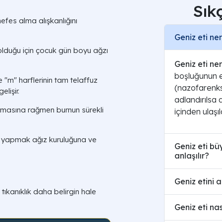
Sık
efes alma alışkanlığını
Geniz eti ne
 olduğu için çocuk gün boyu ağzı
Geniz eti ne
boşluğunun e
e "m" harflerinin tam telaffuz
(nazofarenks
elişir.
adlandırılsa 
masına rağmen burnun sürekli
içinden ulaşı
u yapmak ağız kuruluğuna ve
Geniz eti büy
anlaşılır?
Geniz etini 
 tıkanıklık daha belirgin hale
Geniz eti nas