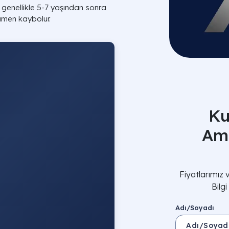
genellikle 5-7 yaşından sonra
amen kaybolur.
Ku
Ame
Fiyatlarımız
Bilg
Adı/Soyadı