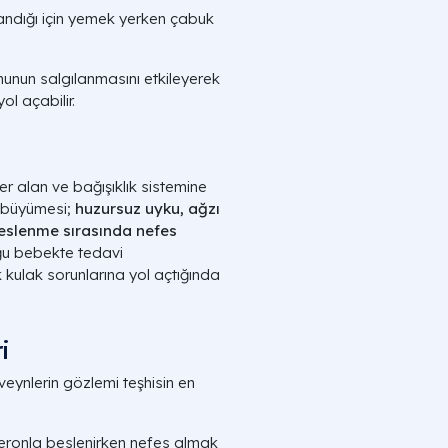
ndığı için yemek yerken çabuk
unun salgılanmasını etkileyerek
l açabilir.
r alan ve bağışıklık sistemine
i büyümesi;
huzursuz uyku, ağzı
eslenme sırasında nefes
Çoğu bebekte tedavi
 kulak sorunlarına yol açtığında
i
eveynlerin gözlemi teşhisin en
ronla beslenirken nefes almak