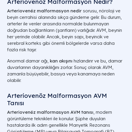
Arteriovenöz Malformasyon Nedir?
Arteriovenöz malformasyon nedir
sorusu, nöroloji ve
beyin cerrahisi alanında sıkça gündeme gelir. Bu durum,
arterler ile venler arasında normalde bulunmayan
doğrudan bağlantıların (şantların) varlığıdır. AVM, beynin
her yerinde olabilir. Ancak, beyin sapı, beyincik ve
serebral korteks gibi önemli bölgelerde varsa daha
fazla risk taşır.
Anormal damar ağı,
kan akışını
hızlandırır ve bu, damar
duvarlarının dayanıklılığını zorlar. Sonuç olarak AVM,
zamanla büyüyebilir, basıya veya kanamaya neden
olabilir.
Arteriovenöz Malformasyon AVM
Tanısı
Arteriovenöz malformasyon AVM tanısı
, modern
görüntüleme teknikleri ile konulur. Şüphe duyulan
hastalarda ilk adım genellikle Manyetik Rezonans
Görüntüleme (MR) veya Bilgisayarlı Tomografi (BT)