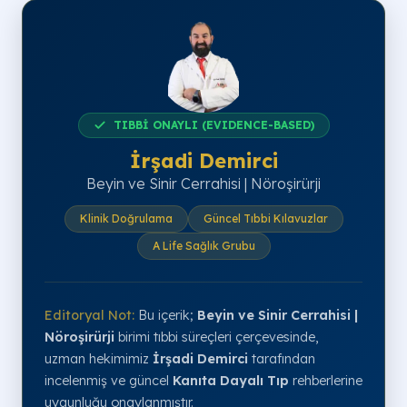
TIBBİ ONAYLI (EVIDENCE-BASED)
İrşadi Demirci
Beyin ve Sinir Cerrahisi | Nöroşirürji
Klinik Doğrulama
Güncel Tıbbi Kılavuzlar
A Life Sağlık Grubu
Editoryal Not:
Bu içerik;
Beyin ve Sinir Cerrahisi |
Nöroşirürji
birimi tıbbi süreçleri çerçevesinde,
uzman hekimimiz
İrşadi Demirci
tarafından
incelenmiş ve güncel
Kanıta Dayalı Tıp
rehberlerine
uygunluğu onaylanmıştır.