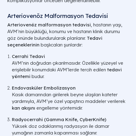
komplikasyonlar önceden değerlendirilebilir.
Arteriovenöz Malformasyon Tedavisi
Arteriovenöz malformasyon tedavisi
, hastanın yaşı,
AVM’nin büyüklüğü, konumu ve hastanın klinik durumu
göz önünde bulundurularak planlanır.
Tedavi
seçeneklerinin
başlıcaları şunlardır:
Cerrahi Tedavi
AVM’nin doğrudan çıkarılmasıdır. Özellikle yüzeyel ve
erişilebilir konumdaki AVM’lerde tercih edilen
tedavi
yöntemi
budur.
Endovasküler Embolizasyon
Kasık damarından girilerek beyne ulaşılan kateter
yardımıyla, AVM’ye özel yapıştırıcı maddeler verilerek
kan akışını
engelleme yöntemidir.
Radyocerrahi (Gamma Knife, CyberKnife)
Yüksek doz odaklanmış radyasyon ile damar
yumağının zamanla kapanması sağlanır.