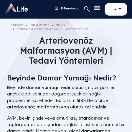
E-Randevu
TR
Anasayfa
Tedavi Rehberi
Makale
Arteriovenöz Malformasyon (AVM) | Tedavi Yöntemleri
Arteriovenöz
Malformasyon (AVM) |
Tedavi Yöntemleri
Beyinde Damar Yumağı Nedir?
Beyinde damar yumağı nedir
sorusu, nadir görülen
ancak ciddi sonuçlar doğurabilecek bir sağlık
problemine işaret eder. Bu durum tıbbi literatürde
arteriovenöz malformasyon
olarak adlandırılır.
AVM, beyin içinde veya omurilikte,
atardamar ve
toplardamarla
doğrudan bağlantı oluşturan anormal bir
damar ağıdır. Normalde kan,
kılcal damarlardan