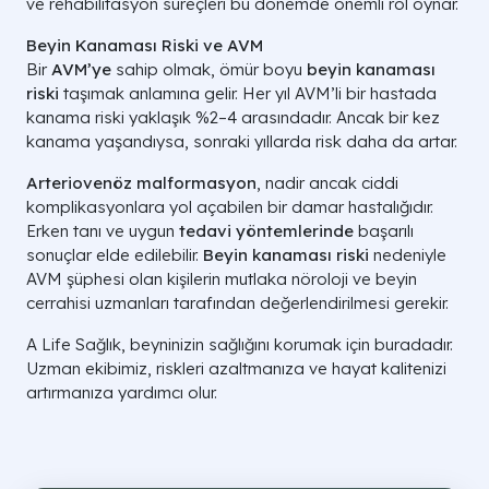
ve rehabilitasyon süreçleri bu dönemde önemli rol oynar.
Beyin Kanaması Riski ve AVM
Bir
AVM’ye
sahip olmak, ömür boyu
beyin kanaması
riski
taşımak anlamına gelir. Her yıl AVM’li bir hastada
kanama riski yaklaşık %2–4 arasındadır. Ancak bir kez
kanama yaşandıysa, sonraki yıllarda risk daha da artar.
Arteriovenöz malformasyon
, nadir ancak ciddi
komplikasyonlara yol açabilen bir damar hastalığıdır.
Erken tanı ve uygun
tedavi yöntemlerinde
başarılı
sonuçlar elde edilebilir.
Beyin kanaması riski
nedeniyle
AVM şüphesi olan kişilerin mutlaka nöroloji ve beyin
cerrahisi uzmanları tarafından değerlendirilmesi gerekir.
A Life Sağlık, beyninizin sağlığını korumak için buradadır.
Uzman ekibimiz, riskleri azaltmanıza ve hayat kalitenizi
artırmanıza yardımcı olur.