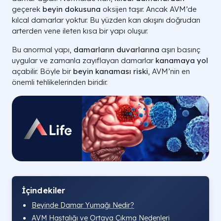
geçerek
beyin dokusuna
oksijen taşır. Ancak AVM’de
kılcal damarlar yoktur. Bu yüzden kan akışını doğrudan
arterden vene ileten kısa bir yapı oluşur.
Bu anormal yapı,
damarların duvarlarına
aşırı basınç
uygular ve zamanla zayıflayan damarlar
kanamaya yol
açabilir. Böyle bir
beyin kanaması riski
, AVM’nin en
önemli tehlikelerinden biridir.
İçindekiler
Beyinde Damar Yumağı Nedir?
AVM Hastalığı ve Ortaya Çıkma Nedenleri