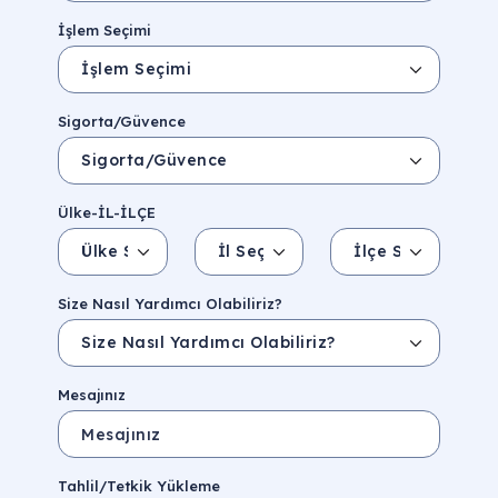
İşlem Seçimi
Sigorta/Güvence
Ülke-İL-İLÇE
Ülke Seçin
İl Seçin
İlçe Seçin
İl/Şehir
Eyalet/Bölge
Size Nasıl Yardımcı Olabiliriz?
Mesajınız
Tahlil/Tetkik Yükleme