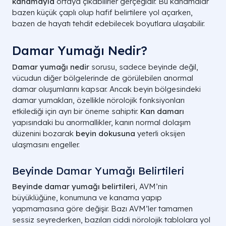
kanamayla
ortaya çıkabilirler gerçeğidir. Bu kanamalar
bazen küçük çaplı olup hafif belirtilere yol açarken,
bazen de hayatı tehdit edebilecek boyutlara ulaşabilir.
Damar Yumağı Nedir?
Damar yumağı nedir
sorusu, sadece beyinde değil,
vücudun diğer bölgelerinde de görülebilen anormal
damar oluşumlarını kapsar. Ancak beyin bölgesindeki
damar yumakları, özellikle nörolojik fonksiyonları
etkilediği için ayrı bir öneme sahiptir.
Kan damarı
yapısındaki bu anormallikler, kanın normal dolaşım
düzenini bozarak
beyin dokusuna
yeterli oksijen
ulaşmasını engeller.
Beyinde Damar Yumağı Belirtileri
Beyinde damar yumağı belirtileri
, AVM’nin
büyüklüğüne, konumuna ve kanama yapıp
yapmamasına göre değişir. Bazı AVM’ler tamamen
sessiz seyrederken, bazıları ciddi nörolojik tablolara yol