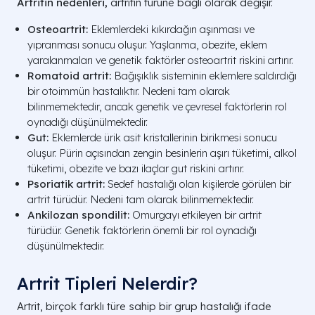
Artritin nedenleri,
artritin türüne bağlı olarak değişir.
Osteoartrit:
Eklemlerdeki kıkırdağın aşınması ve
yıpranması sonucu oluşur. Yaşlanma, obezite, eklem
yaralanmaları ve genetik faktörler osteoartrit riskini artırır.
Romatoid artrit:
Bağışıklık sisteminin eklemlere saldırdığı
bir otoimmün hastalıktır. Nedeni tam olarak
bilinmemektedir, ancak genetik ve çevresel faktörlerin rol
oynadığı düşünülmektedir.
Gut:
Eklemlerde ürik asit kristallerinin birikmesi sonucu
oluşur. Pürin açısından zengin besinlerin aşırı tüketimi, alkol
tüketimi, obezite ve bazı ilaçlar gut riskini artırır.
Psoriatik artrit:
Sedef hastalığı olan kişilerde görülen bir
artrit türüdür. Nedeni tam olarak bilinmemektedir.
Ankilozan spondilit:
Omurgayı etkileyen bir artrit
türüdür. Genetik faktörlerin önemli bir rol oynadığı
düşünülmektedir.
Artrit Tipleri Nelerdir?
Artrit, birçok farklı türe sahip bir grup hastalığı ifade