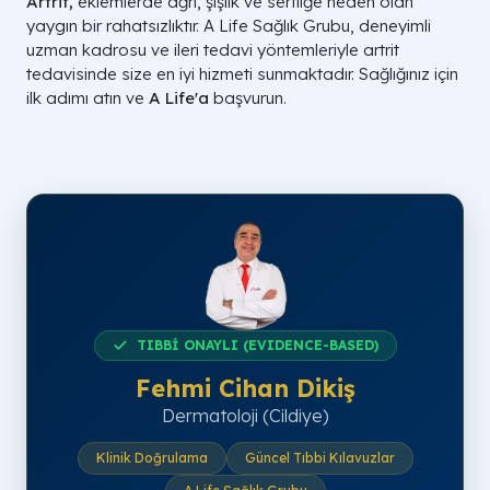
Artrit,
eklemlerde ağrı, şişlik ve sertliğe neden olan
yaygın bir rahatsızlıktır. A Life Sağlık Grubu, deneyimli
uzman kadrosu ve ileri tedavi yöntemleriyle artrit
tedavisinde size en iyi hizmeti sunmaktadır. Sağlığınız için
ilk adımı atın ve
A Life'a
başvurun.
TIBBİ ONAYLI (EVIDENCE-BASED)
Fehmi Cihan Dikiş
Dermatoloji (Cildiye)
Klinik Doğrulama
Güncel Tıbbi Kılavuzlar