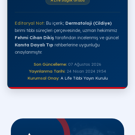
A Life Sağlık Grubu
Editoryal Not:
Bu içerik;
Dermatoloji (Cildiye)
birimi tıbbi süreçleri çerçevesinde, uzman hekimimiz
Fehmi Cihan Dikiş
tarafından incelenmiş ve güncel
Kanıta Dayalı Tıp
rehberlerine uygunluğu
onaylanmıştır.
Son Güncelleme:
07 Ağustos 2026
Yayınlanma Tarihi:
24 Nisan 2024 19:54
Kurumsal Onay:
A Life Tıbbi Yayın Kurulu