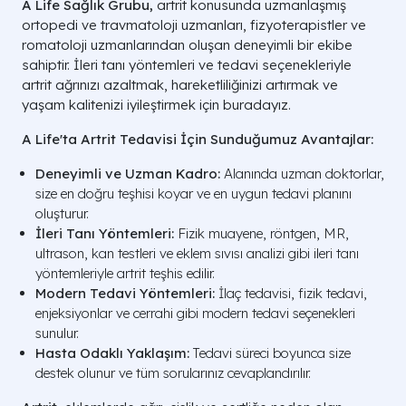
A Life Sağlık Grubu,
artrit konusunda uzmanlaşmış
ortopedi ve travmatoloji uzmanları, fizyoterapistler ve
romatoloji uzmanlarından oluşan deneyimli bir ekibe
sahiptir. İleri tanı yöntemleri ve tedavi seçenekleriyle
artrit ağrınızı azaltmak, hareketliliğinizi artırmak ve
yaşam kalitenizi iyileştirmek için buradayız.
A Life'ta Artrit Tedavisi İçin Sunduğumuz Avantajlar:
Deneyimli ve Uzman Kadro:
Alanında uzman doktorlar,
size en doğru teşhisi koyar ve en uygun tedavi planını
oluşturur.
İleri Tanı Yöntemleri:
Fizik muayene, röntgen, MR,
ultrason, kan testleri ve eklem sıvısı analizi gibi ileri tanı
yöntemleriyle artrit teşhis edilir.
Modern Tedavi Yöntemleri:
İlaç tedavisi, fizik tedavi,
enjeksiyonlar ve cerrahi gibi modern tedavi seçenekleri
sunulur.
Hasta Odaklı Yaklaşım:
Tedavi süreci boyunca size
destek olunur ve tüm sorularınız cevaplandırılır.