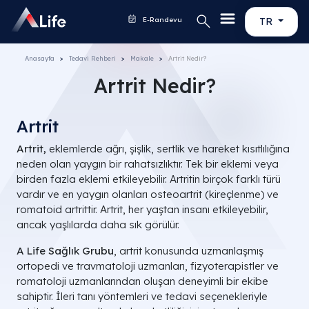
E-Randevu
TR
Anasayfa
Tedavi Rehberi
Makale
Artrit Nedir?
Artrit Nedir?
Artrit
Artrit,
eklemlerde ağrı, şişlik, sertlik ve hareket kısıtlılığına
neden olan yaygın bir rahatsızlıktır. Tek bir eklemi veya
birden fazla eklemi etkileyebilir. Artritin birçok farklı türü
vardır ve en yaygın olanları osteoartrit (kireçlenme) ve
romatoid artrittir. Artrit, her yaştan insanı etkileyebilir,
ancak yaşlılarda daha sık görülür.
A Life Sağlık Grubu
, artrit konusunda uzmanlaşmış
ortopedi ve travmatoloji uzmanları, fizyoterapistler ve
romatoloji uzmanlarından oluşan deneyimli bir ekibe
sahiptir. İleri tanı yöntemleri ve tedavi seçenekleriyle