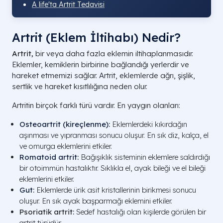
A life'ta Artrit Tedavisi
Artrit (Eklem İltihabı) Nedir?
Artrit,
bir veya daha fazla eklemin iltihaplanmasıdır.
Eklemler, kemiklerin birbirine bağlandığı yerlerdir ve
hareket etmemizi sağlar. Artrit, eklemlerde ağrı, şişlik,
sertlik ve hareket kısıtlılığına neden olur.
Artritin birçok farklı türü vardır. En yaygın olanları:
Osteoartrit (kireçlenme)
:
Eklemlerdeki kıkırdağın
aşınması ve yıpranması sonucu oluşur. En sık diz, kalça, el
ve omurga eklemlerini etkiler.
Romatoid artrit
:
Bağışıklık sisteminin eklemlere saldırdığı
bir otoimmün hastalıktır. Sıklıkla el, ayak bileği ve el bileği
eklemlerini etkiler.
Gut
:
Eklemlerde ürik asit kristallerinin birikmesi sonucu
oluşur. En sık ayak başparmağı eklemini etkiler.
Psoriatik artrit:
Sedef hastalığı olan kişilerde görülen bir
artrit türüdür.