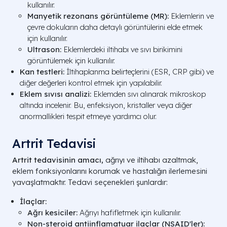
kullanılır.
Manyetik rezonans görüntüleme (MR):
Eklemlerin ve
çevre dokuların daha detaylı görüntülerini elde etmek
için kullanılır.
Ultrason:
Eklemlerdeki iltihabı ve sıvı birikimini
görüntülemek için kullanılır.
Kan testleri:
İltihaplanma belirteçlerini (ESR, CRP gibi) ve
diğer değerleri kontrol etmek için yapılabilir.
Eklem sıvısı analizi:
Eklemden sıvı alınarak mikroskop
altında incelenir. Bu, enfeksiyon, kristaller veya diğer
anormallikleri tespit etmeye yardımcı olur.
Artrit Tedavisi
Artrit tedavisinin amacı,
ağrıyı ve iltihabı azaltmak,
eklem fonksiyonlarını korumak ve hastalığın ilerlemesini
yavaşlatmaktır. Tedavi seçenekleri şunlardır:
İlaçlar:
Ağrı kesiciler:
Ağrıyı hafifletmek için kullanılır.
Non-steroid antiinflamatuar ilaçlar (NSAID'ler):