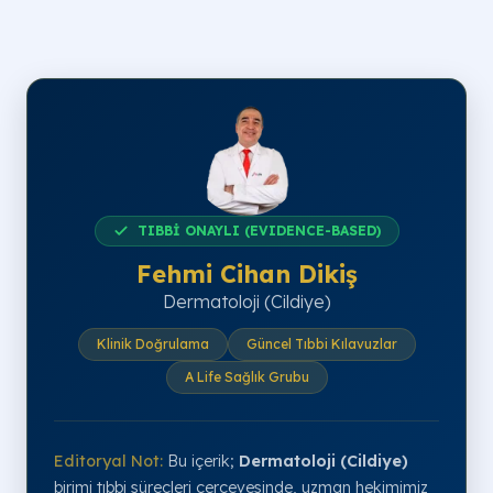
TIBBİ ONAYLI (EVIDENCE-BASED)
Fehmi Cihan Dikiş
Dermatoloji (Cildiye)
Klinik Doğrulama
Güncel Tıbbi Kılavuzlar
A Life Sağlık Grubu
Editoryal Not:
Bu içerik;
Dermatoloji (Cildiye)
birimi tıbbi süreçleri çerçevesinde, uzman hekimimiz