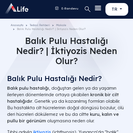
E-Randevu
TR
Anasayfa
Tedavi Rehberi
Makale
Balık Pulu Hastalığı Nedir? | İktiyozis Neden Olur?
Balık Pulu Hastalığı
Nedir? | İktiyozis Neden
Olur?
Balık Pulu Hastalığı Nedir?
Balık pulu hastalığı
, doğuştan gelen ya da yaşamın
ilerleyen dönemlerinde ortaya çıkabilen
kronik bir cilt
hastalığıdır
. Genetik ya da kazanılmış formları olabilir.
Bu hastalıkta cilt hücrelerinin doğal döngüsü bozulur, ölü
deri hücreleri dökülemez ve bu da ciltte
kuru, kalın ve
pullu bir görünüm
oluşmasına neden olur.
Tıbbi adıyla
iktiyozis
(ichthyosis), Yunanca'da "balık"