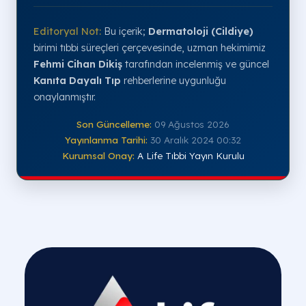
Editoryal Not:
Bu içerik;
Dermatoloji (Cildiye)
birimi tıbbi süreçleri çerçevesinde, uzman hekimimiz
Fehmi Cihan Dikiş
tarafından incelenmiş ve güncel
Kanıta Dayalı Tıp
rehberlerine uygunluğu
onaylanmıştır.
Son Güncelleme:
09 Ağustos 2026
Yayınlanma Tarihi:
30 Aralık 2024 00:32
Kurumsal Onay:
A Life Tıbbi Yayın Kurulu