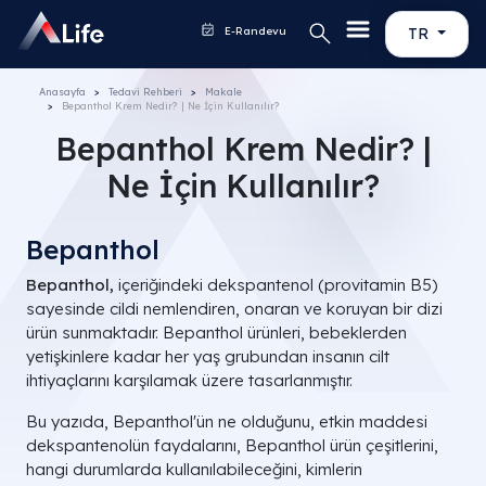
E-Randevu
TR
Anasayfa
Tedavi Rehberi
Makale
Bepanthol Krem Nedir? | Ne İçin Kullanılır?
Bepanthol Krem Nedir? |
Ne İçin Kullanılır?
Bepanthol
Bepanthol,
içeriğindeki dekspantenol (provitamin B5)
sayesinde cildi nemlendiren, onaran ve koruyan bir dizi
ürün sunmaktadır. Bepanthol ürünleri, bebeklerden
yetişkinlere kadar her yaş grubundan insanın cilt
ihtiyaçlarını karşılamak üzere tasarlanmıştır.
Bu yazıda, Bepanthol'ün ne olduğunu, etkin maddesi
dekspantenolün faydalarını, Bepanthol ürün çeşitlerini,
hangi durumlarda kullanılabileceğini, kimlerin