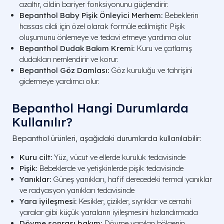
azaltır, cildin bariyer fonksiyonunu güçlendirir.
Bepanthol Baby Pişik Önleyici Merhem:
Bebeklerin
hassas cildi için özel olarak formüle edilmiştir. Pişik
oluşumunu önlemeye ve tedavi etmeye yardımcı olur.
Bepanthol Dudak Bakım Kremi:
Kuru ve çatlamış
dudakları nemlendirir ve korur.
Bepanthol Göz Damlası:
Göz kuruluğu ve tahrişini
gidermeye yardımcı olur.
Bepanthol Hangi Durumlarda
Kullanılır?
Bepanthol ürünleri, aşağıdaki durumlarda kullanılabilir:
Kuru cilt:
Yüz, vücut ve ellerde kuruluk tedavisinde
Pişik:
Bebeklerde ve yetişkinlerde pişik tedavisinde
Yanıklar:
Güneş yanıkları, hafif derecedeki termal yanıklar
ve radyasyon yanıkları tedavisinde
Yara iyileşmesi:
Kesikler, çizikler, sıyrıklar ve cerrahi
yaralar gibi küçük yaraların iyileşmesini hızlandırmada
Dövme sonrası bakım:
Dövme yapılan bölgenin