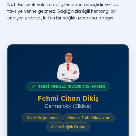
Not:
Bu içerik yalnızca bilgilendirme amaçlıdır ve tıbbi
tavsiye yerine geçmez. Sağlığınızla ilgili herhangi bir
endişeniz varsa, lütfen bir sağlık uzmanına danışın.
TIBBİ ONAYLI (EVIDENCE-BASED)
Fehmi Cihan Dikiş
Dermatoloji (Cildiye)
Klinik Doğrulama
Güncel Tıbbi Kılavuzlar
A Life Sağlık Grubu