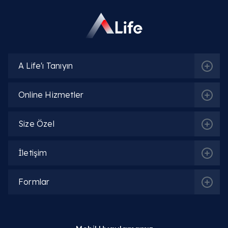
A Life'ı Tanıyın
Online Hizmetler
Size Özel
İletişim
İlgili Bölümler
Formlar
Kulak Burun Boğaz (KBB)