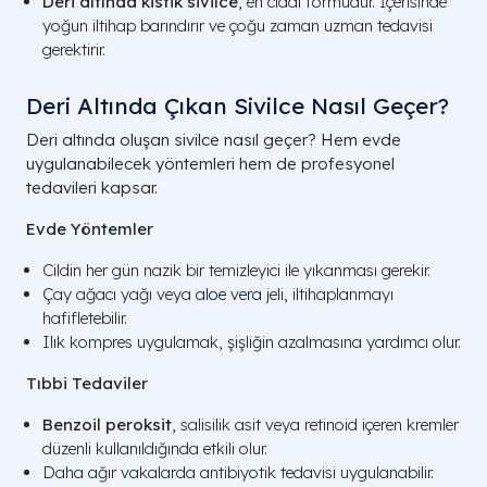
Deri altında kistik sivilce
, en ciddi formudur. İçerisinde
yoğun iltihap barındırır ve çoğu zaman uzman tedavisi
gerektirir.
Deri Altında Çıkan Sivilce Nasıl Geçer?
Deri altında oluşan sivilce nasıl geçer? Hem evde
uygulanabilecek yöntemleri hem de profesyonel
tedavileri kapsar.
Evde Yöntemler
Cildin her gün nazik bir temizleyici ile yıkanması gerekir.
Çay ağacı yağı veya
aloe vera
jeli, iltihaplanmayı
hafifletebilir.
Ilık kompres uygulamak, şişliğin azalmasına yardımcı olur.
Tıbbi Tedaviler
Benzoil peroksit
, salisilik asit veya retinoid içeren kremler
düzenli kullanıldığında etkili olur.
Daha ağır vakalarda antibiyotik tedavisi uygulanabilir.