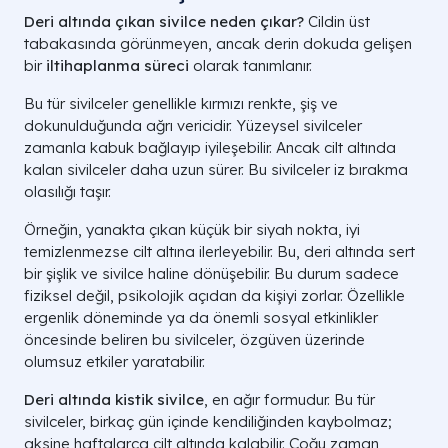
Deri altında çıkan sivilce neden çıkar?
Cildin üst
tabakasında görünmeyen, ancak derin dokuda gelişen
bir
iltihaplanma süreci
olarak tanımlanır.
Bu tür sivilceler genellikle kırmızı renkte, şiş ve
dokunulduğunda ağrı vericidir. Yüzeysel sivilceler
zamanla kabuk bağlayıp iyileşebilir. Ancak cilt altında
kalan sivilceler daha uzun sürer. Bu sivilceler iz bırakma
olasılığı taşır.
Örneğin, yanakta çıkan küçük bir siyah nokta, iyi
temizlenmezse cilt altına ilerleyebilir. Bu, deri altında sert
bir şişlik ve sivilce haline dönüşebilir. Bu durum sadece
fiziksel değil, psikolojik açıdan da kişiyi zorlar. Özellikle
ergenlik döneminde ya da önemli sosyal etkinlikler
öncesinde beliren bu sivilceler, özgüven üzerinde
olumsuz etkiler yaratabilir.
Deri altında kistik sivilce
, en ağır formudur. Bu tür
sivilceler, birkaç gün içinde kendiliğinden kaybolmaz;
aksine haftalarca cilt altında kalabilir. Çoğu zaman