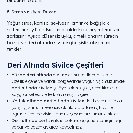
bir durum olabilir.
5. Stres ve Uyku Düzeni
Yoğun stres, kortizol seviyesini artırır ve bağışıklık
sistemini zayıflatır. Bu durum cildin kendini yenilemesini
zorlaştırır. Ayrıca düzensiz uyku, ciltteki onarım sürecini
bozar ve
deri altında sivilce gibi şişlik
oluşumunu
tetikler.
Deri Altında Sivilce Çeşitleri
Yüzde deri altında sivilce
en sık rastlanan türdür.
Özellikle çene ve yanak bölgelerinde yoğunlaşır.
Yüzümde
deri altında sivilce
şikâyeti olan kişiler, genellikle estetik
kaygılar sebebiyle tedavi arayışına girer.
Koltuk altında deri altında sivilce
, ter bezlerinin fazla
çalıştığı, sürtünmeye açık alanlarda ortaya çıkar. Hem
ağrılıdır hem de kişinin günlük yaşamını olumsuz etkiler.
Deri altında sert sivilce
, dokunulduğunda belirgin ağrı
yapar ve bazen aylarca kaybolmaz.