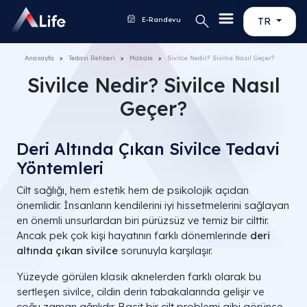
E-Randevu
TR
Anasayfa
Tedavi Rehberi
Makale
Sivilce Nedir? Sivilce Nasıl Geçer?
Sivilce Nedir? Sivilce Nasıl
Geçer?
Deri Altında Çıkan Sivilce Tedavi
Yöntemleri
Cilt sağlığı, hem estetik hem de psikolojik açıdan
önemlidir. İnsanların kendilerini iyi hissetmelerini sağlayan
en önemli unsurlardan biri pürüzsüz ve temiz bir cilttir.
Ancak pek çok kişi hayatının farklı dönemlerinde
deri
altında çıkan sivilce
sorunuyla karşılaşır.
Yüzeyde görülen klasik aknelerden farklı olarak bu
sertleşen sivilce, cildin derin tabakalarında gelişir ve
çoğu zaman ağrılıdır. Basit bir cilt problemi gibi görünse