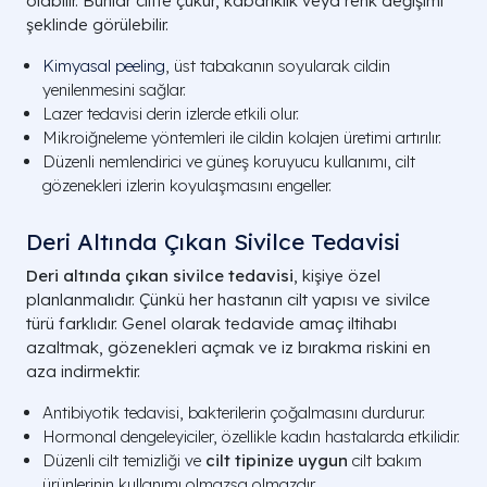
olabilir. Bunlar ciltte çukur, kabarıklık veya renk değişimi
şeklinde görülebilir.
Kimyasal peeling
, üst tabakanın soyularak cildin
yenilenmesini sağlar.
Lazer tedavisi derin izlerde etkili olur.
Mikroiğneleme yöntemleri ile cildin kolajen üretimi artırılır.
Düzenli nemlendirici ve güneş koruyucu kullanımı, cilt
gözenekleri izlerin koyulaşmasını engeller.
Deri Altında Çıkan Sivilce Tedavisi
Deri altında çıkan sivilce tedavisi
, kişiye özel
planlanmalıdır. Çünkü her hastanın cilt yapısı ve sivilce
türü farklıdır. Genel olarak tedavide amaç iltihabı
azaltmak, gözenekleri açmak ve iz bırakma riskini en
aza indirmektir.
Antibiyotik tedavisi, bakterilerin çoğalmasını durdurur.
Hormonal dengeleyiciler, özellikle kadın hastalarda etkilidir.
Düzenli cilt temizliği ve
cilt tipinize uygun
cilt bakım
ürünlerinin kullanımı olmazsa olmazdır.