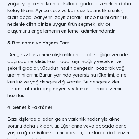
yoğun yağ içeren kremler kullandığında gözenekler daha
kolay tıkanır. Ayrıca ucuz ve kalitesiz kozmetik ürünler,
cildin doğal bariyerini zayıflatarak iltihap riskini artırır. Bu
nedenle
cilt tipinize uygun
ürün seçmek, sivilce
oluşumunu engellemenin en temel adımlarındandır.
3. Beslenme ve Yaşam Tarzı
Dengesiz beslenme alışkanlıkları da cilt sağlığı üzerinde
doğrudan etkilidir. Fast food, aşırı yağlı yiyecekler ve
şekerli gıdalar, vücudun insülin dengesini bozarak yağ
üretimini artırır. Bunun yanında yetersiz su tüketimi, ciltte
kuruluk ve yağ dengesizliği yaratır. Bu dengesizlikler
de
deri altında geçmeyen sivilce
problemine zemin
hazırlar.
4. Genetik Faktörler
Bazı kişilerde aileden gelen yatkınlık nedeniyle akne
sorunu daha sık görülür. Eğer anne veya babada genç
yaşta
ağrılı sivilce
sorunu varsa, çocuklarda da benzer