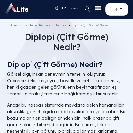
E-Randevu
TR
Anasayfa
Tedavi Rehberi
Makale
Diplopi (Çift Görme) Nedir?
Diplopi (Çift Görme)
Nedir?
Diplopi (Çift Görme) Nedir?
Görsel algı, insan deneyiminin temelini oluşturur.
Çevremizdeki dünyayı üç boyutlu ve net görebilmemiz,
her iki gözden gelen görüntülerin beyin tarafından eş
zamanlı olarak işlenmesine bağlı karmaşık bir süreçtir.
Ancak bu hassas sistemde meydana gelen herhangi bir
aksaklık, görsel algıda ciddi bozulmalara yol açabilir. Bu
bozulmaların en belirginlerinden biri, halk arasında çift
görme olarak bilinen
diplopidir
. Bu durum, tek bir
nesnenin iki ayrı görüntü olarak algılanması anlamına