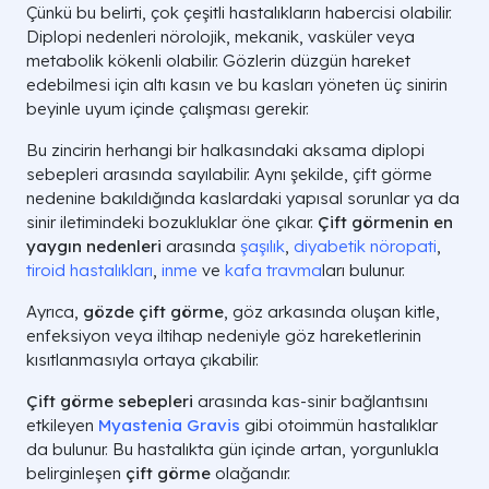
Çünkü bu belirti, çok çeşitli hastalıkların habercisi olabilir.
Diplopi nedenleri nörolojik, mekanik, vasküler veya
metabolik kökenli olabilir. Gözlerin düzgün hareket
edebilmesi için altı kasın ve bu kasları yöneten üç sinirin
beyinle uyum içinde çalışması gerekir.
Bu zincirin herhangi bir halkasındaki aksama diplopi
sebepleri arasında sayılabilir. Aynı şekilde, çift görme
nedenine bakıldığında kaslardaki yapısal sorunlar ya da
sinir iletimindeki bozukluklar öne çıkar.
Çift görmenin en
yaygın nedenleri
arasında
şaşılık
,
diyabetik nöropati
,
tiroid hastalıkları
,
inme
ve
kafa travma
ları bulunur.
Ayrıca,
gözde çift görme
, göz arkasında oluşan kitle,
enfeksiyon veya iltihap nedeniyle göz hareketlerinin
kısıtlanmasıyla ortaya çıkabilir.
Çift görme sebepleri
arasında kas-sinir bağlantısını
etkileyen
Myastenia Gravis
gibi otoimmün hastalıklar
da bulunur. Bu hastalıkta gün içinde artan, yorgunlukla
belirginleşen
çift görme
olağandır.