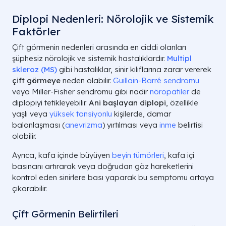
Diplopi Nedenleri: Nörolojik ve Sistemik
Faktörler
Çift görmenin nedenleri arasında en ciddi olanları
şüphesiz nörolojik ve sistemik hastalıklardır.
Multipl
skleroz (MS)
gibi hastalıklar, sinir kılıflarına zarar vererek
çift görmeye
neden olabilir.
Guillain-Barré sendromu
veya Miller-Fisher sendromu gibi nadir
nöropatiler
de
diplopiyi tetikleyebilir.
Ani başlayan diplopi
, özellikle
yaşlı veya
yüksek tansiyonlu
kişilerde, damar
balonlaşması (
anevrizma
) yırtılması veya
inme
belirtisi
olabilir.
Ayrıca, kafa içinde büyüyen
beyin tümörleri
, kafa içi
basıncını artırarak veya doğrudan göz hareketlerini
kontrol eden sinirlere bası yaparak bu semptomu ortaya
çıkarabilir.
Çift Görmenin Belirtileri