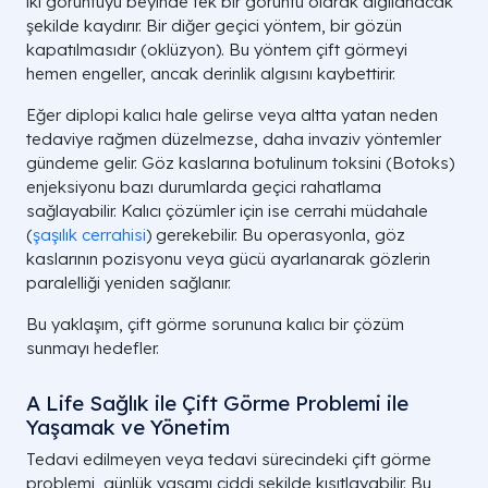
iki görüntüyü beyinde tek bir görüntü olarak algılanacak
şekilde kaydırır. Bir diğer geçici yöntem, bir gözün
kapatılmasıdır (oklüzyon). Bu yöntem çift görmeyi
hemen engeller, ancak derinlik algısını kaybettirir.
Eğer diplopi kalıcı hale gelirse veya altta yatan neden
tedaviye rağmen düzelmezse, daha invaziv yöntemler
gündeme gelir. Göz kaslarına botulinum toksini (Botoks)
enjeksiyonu bazı durumlarda geçici rahatlama
sağlayabilir. Kalıcı çözümler için ise cerrahi müdahale
(
şaşılık cerrahisi
) gerekebilir. Bu operasyonla, göz
kaslarının pozisyonu veya gücü ayarlanarak gözlerin
paralelliği yeniden sağlanır.
Bu yaklaşım, çift görme sorununa kalıcı bir çözüm
sunmayı hedefler.
A Life Sağlık ile Çift Görme Problemi ile
Yaşamak ve Yönetim
Tedavi edilmeyen veya tedavi sürecindeki çift görme
problemi, günlük yaşamı ciddi şekilde kısıtlayabilir. Bu