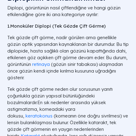
Diplopi, görüntünün nasıl çiftlendiğine ve hangi gözün
etkilendiğine göre iki ana kategoriye ayrılır:
1.Monoküler Diplopi (Tek Gözde Çift Görme)
Tek gözde çift görme, nadir görülen ama genellikle
gözün optik yapısından kaynaklanan bir durumdur. Bu tip
diplopide, hasta sağlıklı olan gözünü kapattığında dahi,
etkilenen göz açıkken çift görme devam eder. Bu durum,
görüntünün
retinaya
(gözün sinir tabakası) ulaşmadan
önce gözün kendi içinde kırılma kusuruna uğradığını
gösterir.
Tek gözde çift görme neden olur sorusunun yanıtı
çoğunlukla gözün yapısal bütünlüğündeki
bozulmalardır.En sık nedenler arasında yüksek
astigmatizma, korneadaki yara
dokusu,
keratokonus
(korneanın öne doğru sivrilmesi) ve
lensin bulanıklaşması bulunur. Özellikle katarakt, tek
gözde çift görmenin en yaygın nedenlerinden
biridir.
Katarakt
oluştuğunda, lens ışığı düzensiz yansıtır