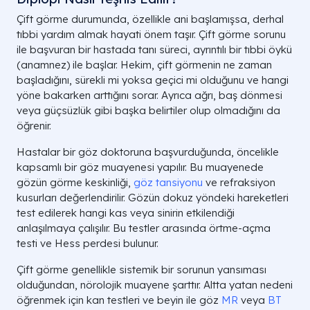
Çift görme durumunda, özellikle ani başlamışsa, derhal
tıbbi yardım almak hayati önem taşır. Çift görme sorunu
ile başvuran bir hastada tanı süreci, ayrıntılı bir tıbbi öykü
(anamnez) ile başlar. Hekim, çift görmenin ne zaman
başladığını, sürekli mi yoksa geçici mi olduğunu ve hangi
yöne bakarken arttığını sorar. Ayrıca ağrı, baş dönmesi
veya güçsüzlük gibi başka belirtiler olup olmadığını da
öğrenir.
Hastalar bir göz doktoruna başvurduğunda, öncelikle
kapsamlı bir göz muayenesi yapılır. Bu muayenede
gözün görme keskinliği,
göz tansiyonu
ve refraksiyon
kusurları değerlendirilir. Gözün dokuz yöndeki hareketleri
test edilerek hangi kas veya sinirin etkilendiği
anlaşılmaya çalışılır. Bu testler arasında örtme-açma
testi ve Hess perdesi bulunur.
Çift görme genellikle sistemik bir sorunun yansıması
olduğundan, nörolojik muayene şarttır. Altta yatan nedeni
öğrenmek için kan testleri ve beyin ile göz
MR
veya
BT