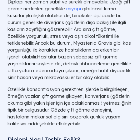
Diplopi her zaman sabit ve sürekli olmayabilir. Uzağı çift
görme nedenleri genellikle
miyopi
gibi basit kırma
kusurlarıyla ilişkili olabilse de, binoküler diplopide bu
durum genellikle diverjans (gözlerin dışa bakışı) ile ilgili
kasların zayıflığını gösterebilir. Ara sıra çift görme,
özellikle yorgunluk, stres veya aşırı alkol tüketimi ile
tetiklenebilir. Ancak bu durum, Myastenia Gravis gibi kas
yorgunluğu ile karakterize hastalıkların da erken bir
işareti olabilir.Hastalar bazen sebepsiz çift görme
yaşadıklarını söylese de, detaylı tıbbi inceleme genellikle
altta yatan nedeni ortaya çıkarır; örneğin hafif diyabetik
sinir hasarı veya mikrovasküler bir olay olabilir.
Özellikle konsantrasyon gerektiren işlerde belirginleşen,
örneğin yazıları çift görme şikayeti, konverjans (gözlerin
okuma gibi yakın işler için içe odaklanması) yetmezliğinin
tipik bir bulgusudur. Gözde çift görme deneyimi,
hastaların mekansal algısını bozarak günlük yaşam
kalitesini ciddi şekilde etkileyebilir.
Diplopi Nasıl Teşhis Edilir?