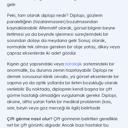
gelir.
Peki, tam olarak diplopi nedir? Diplopi, gözlerin
paralelliğinin (hizalanmasının) bozulmasından
kaynaklanabilir. Alternatif olarak, görsel bilginin beyne
iletilmesi ya da beyinde işlenmesi süreçlerindeki bir
sorundan dolayı da meydana gelir. Sonuç olarak,
normalde tek olması gereken bir obje yatay, dikey veya
çapraz eksenlerde iki adet görülür.
Kişinin göz yapısındaki veya
nörolojik
sistemindeki bir
anormallik, bu duruma zemin hazırlayabilir. Diplopi ne
demek sorusunun klinik cevabı, ya görsel eksenlerde bir
sapma ya da optik yollarda bir iletim bozukluğu olarak
verilebilir. Bu noktada, diplopinin kendi başına bir çift
görme hastalığı olmadığını vurgulamak gerekir. Diplopi,
aksine, altta yatan farklı bir medikal problemin (kas,
sinir, beyin veya göz merceği ile ilgili) belirtisidir.
Çift görme nasıl olur?
Çift görmenin belirtileri genellikle
net bir çift görüntü algısıdır. Ancak bazı hastalar bu