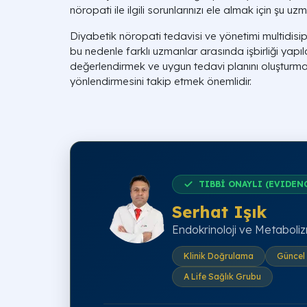
nöropati ile ilgili sorunlarınızı ele almak için şu uz
Diyabetik nöropati tedavisi ve yönetimi multidisipli
bu nedenle farklı uzmanlar arasında işbirliği yapıl
değerlendirmek ve uygun tedavi planını oluşturmak
yönlendirmesini takip etmek önemlidir.
TIBBİ ONAYLI (EVIDEN
Serhat Işık
Endokrinoloji ve Metaboliz
Klinik Doğrulama
Güncel 
A Life Sağlık Grubu