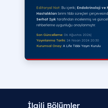
Editoryal Not:
Bu içerik;
Endokrinoloji ve
Hastalıkları
birimi tıbbi süreçleri çerçevesi
Serhat Işık
tarafından incelenmiş ve günce
rehberlerine uygunluğu onaylanmıştır.
Son Güncelleme:
06 Ağustos 2026
|
Yayınlanma Tarihi:
24 Nisan 2024 20:30
Kurumsal Onay:
A Life Tıbbi Yayın Kurulu
İlgili Bölümler