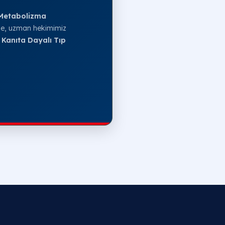
 Metabolizma
nde, uzman hekimimiz
l
Kanıta Dayalı Tıp