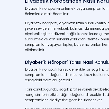
Diyabetik Nöropatiden Nasıl Koru
Diyabetik nöropatiyi önlemek veya semptomlarını
önlemleri almak önemlidir:
Diyabetik nöropati, diyabetin uzun süreli kontrol
şekeri seviyelerinin yüksek kalması durumunda geli
diyabetli kişilerin düzenli sağlık kontrollerine gitme
sürdürmek ve kan şekerini yakından izlemek öneml
semptomları yaşayan kişiler, bu semptomları hem
bildirmelidir.
Diyabetik Nöropati Tanısı Nasıl Konul
Diyabetik nöropati tanısı, genellikle bir sağlık pr
semptomların değerlendirilmesi ve bazı testlerin ya
aşağıdaki adımları içerebilir:
Tanı konulduğunda, sağlık profesyoneli diyabetik n
hangi sinirlerin etkilendiğini değerlendirecektir. Te
semptomların ciddiyetine göre belirlenecektir.