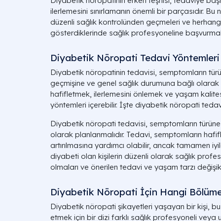
Diyabetik nöropatinin erken teşhisi, tedaviye b
ilerlemesini sınırlamanın önemli bir parçasıdır. Bu n
düzenli sağlık kontrolünden geçmeleri ve herhangi bi
gösterdiklerinde sağlık profesyoneline başvurmala
Diyabetik Nöropati Tedavi Yöntemleri 
Diyabetik nöropatinin tedavisi, semptomların türü
geçmişine ve genel sağlık durumuna bağlı olarak 
hafifletmek, ilerlemesini önlemek ve yaşam kalitesin
yöntemleri içerebilir. İşte diyabetik nöropati tedav
Diyabetik nöropati tedavisi, semptomların türüne
olarak planlanmalıdır. Tedavi, semptomların hafif
artırılmasına yardımcı olabilir, ancak tamamen iyi
diyabeti olan kişilerin düzenli olarak sağlık profesy
olmaları ve önerilen tedavi ve yaşam tarzı değişikli
Diyabetik Nöropati İçin Hangi Bölüm
Diyabetik nöropati şikayetleri yaşayan bir kişi,
etmek için bir dizi farklı sağlık profesyoneli veya