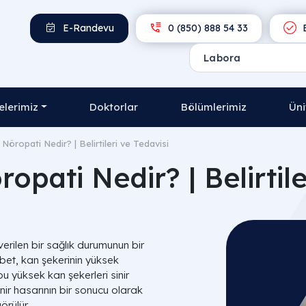
E-Randevu
0 (850) 888 54 33
E
lerimiz
Doktorlar
Bölümlerimiz
Üni
Nöropati Nedir? | Belirtileri ve Tedavisi
opati Nedir? | Belirtile
verilen bir sağlık durumunun bir
abet, kan şekerinin yüksek
 yüksek kan şekerleri sinir
inir hasarının bir sonucu olarak
örülür.