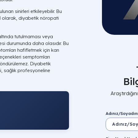
nan sinirleri etkileyebilir. Bu
el olarak, diyabetik nöropati
 altında tutulmaması veya
esi durumunda daha olasıdır. Bu
omları hafifletmek için kan
 seçenekleri semptomları
 döndürülemez. Diyabetik
işi, sağlık profesyoneline
Bi
Araştırdığı
Adınız/Soyadın