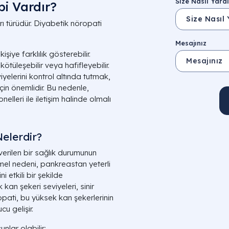
Size Nasıl Yardı
pi Vardır?
arı türüdür. Diyabetik nöropati
Mesajınız
şiye farklılık gösterebilir.
ötüleşebilir veya hafifleyebilir.
yelerini kontrol altında tutmak,
çin önemlidir. Bu nedenle,
elleri ile iletişim halinde olmalı
elerdir?
verilen bir sağlık durumunun
emel nedeni, pankreastan yeterli
 etkili bir şekilde
an şekeri seviyeleri, sinir
opati, bu yüksek kan şekerlerinin
cu gelişir.
nlar olabilir: