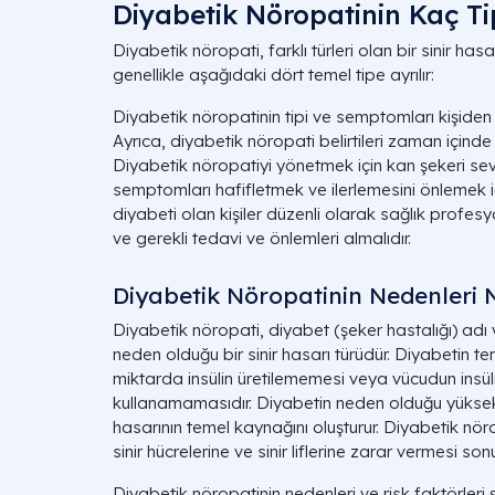
Diyabetik Nöropatinin Kaç Ti
Diyabetik nöropati, farklı türleri olan bir sinir has
genellikle aşağıdaki dört temel tipe ayrılır:
Diyabetik nöropatinin tipi ve semptomları kişiden ki
Ayrıca, diyabetik nöropati belirtileri zaman içinde k
Diyabetik nöropatiyi yönetmek için kan şekeri sevi
semptomları hafifletmek ve ilerlemesini önlemek i
diyabeti olan kişiler düzenli olarak sağlık profesyon
ve gerekli tedavi ve önlemleri almalıdır.
Diyabetik Nöropatinin Nedenleri N
Diyabetik nöropati, diyabet (şeker hastalığı) adı 
neden olduğu bir sinir hasarı türüdür. Diyabetin t
miktarda insülin üretilememesi veya vücudun insülini
kullanamamasıdır. Diyabetin neden olduğu yüksek k
hasarının temel kaynağını oluşturur. Diyabetik nör
sinir hücrelerine ve sinir liflerine zarar vermesi sonu
Diyabetik nöropatinin nedenleri ve risk faktörleri şu