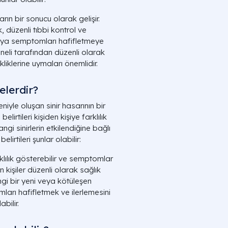
rın bir sonucu olarak gelişir.
, düzenli tıbbi kontrol ve
veya semptomları hafifletmeye
yoneli tarafından düzenli olarak
liklerine uymaları önemlidir.
elerdir?
iyle oluşan sinir hasarının bir
irtileri kişiden kişiye farklılık
gi sinirlerin etkilendiğine bağlı
irtileri şunlar olabilir:
klılık gösterebilir ve semptomlar
 kişiler düzenli olarak sağlık
angi bir yeni veya kötüleşen
arı hafifletmek ve ilerlemesini
bilir.