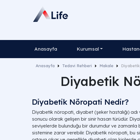
Anasayfa
Kurumsal
Hastane
Anasayfa
Tedavi Rehberi
Makale
Diyabetik 
Diyabetik Nör
Diyabetik Nöropati Nedir?
Diyabetik nöropati, diyabet (şeker hastalığı) adı 
sonucu olarak gelişen bir sinir hasarı türüdür. Diy
seviyelerde bulunduğu bir durumdur ve zamanla bu
sistemine zarar verebilir. Diyabetik nöropati, bu s
ortaya çıkar ve genellikle diyabeti olan kişilerde g