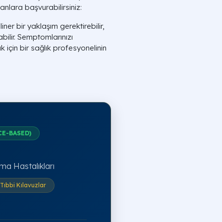
manlara başvurabilirsiniz:
ner bir yaklaşım gerektirebilir,
abilir. Semptomlarınızı
 için bir sağlık profesyonelinin
CE-BASED)
ma Hastalıkları
Tıbbi Kılavuzlar