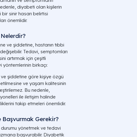
aşlamanın ve semptomların
edenle, diyabeti olan kişilerin
r sinir hasarı belirtisi
rı önemlidir.
Nelerdir?
ne ve şiddetine, hastanın tıbbi
değişebilir. Tedavi, semptomları
i artırmak için çeşitli
i yöntemlerinin birkaçı:
 ve şiddetine göre kişiye özgü
letilmesine ve yaşam kalitesinin
leştirilemez. Bu nedenle,
onelleri ile iletişim halinde
klerini takip etmeleri önemlidir.
e Başvurmak Gerekir?
 bu durumu yönetmek ve tedavi
 uzmana başvurabilir. Diyabetik