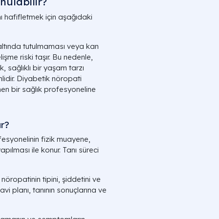
nulabilir?
 hafifletmek için aşağıdaki
 altında tutulmaması veya kan
şme riski taşır. Bu nedenle,
k, sağlıklı bir yaşam tarzı
idir. Diyabetik nöropati
en bir sağlık profesyoneline
ur?
ofesyonelinin fizik muayene,
pılması ile konur. Tanı süreci
öropatinin tipini, şiddetini ve
davi planı, tanının sonuçlarına ve