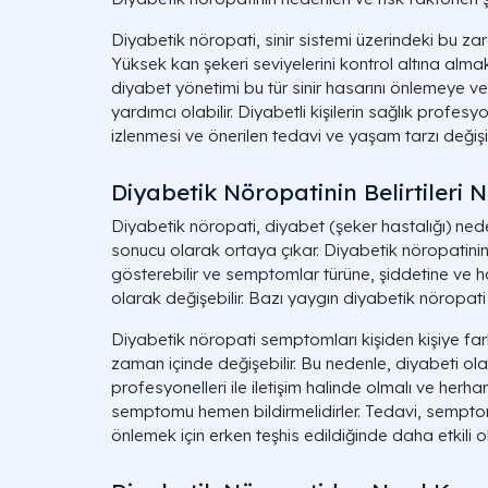
Diyabetik nöropati, sinir sistemi üzerindeki bu zara
Yüksek kan şekeri seviyelerini kontrol altına almak
diyabet yönetimi bu tür sinir hasarını önlemeye 
yardımcı olabilir. Diyabetli kişilerin sağlık profes
izlenmesi ve önerilen tedavi ve yaşam tarzı değişik
Diyabetik Nöropatinin Belirtileri N
Diyabetik nöropati, diyabet (şeker hastalığı) neden
sonucu olarak ortaya çıkar. Diyabetik nöropatinin bel
gösterebilir ve semptomlar türüne, şiddetine ve han
olarak değişebilir. Bazı yaygın diyabetik nöropati bel
Diyabetik nöropati semptomları kişiden kişiye far
zaman içinde değişebilir. Bu nedenle, diyabeti olan
profesyonelleri ile iletişim halinde olmalı ve herh
semptomu hemen bildirmelidirler. Tedavi, semptoml
önlemek için erken teşhis edildiğinde daha etkili ola