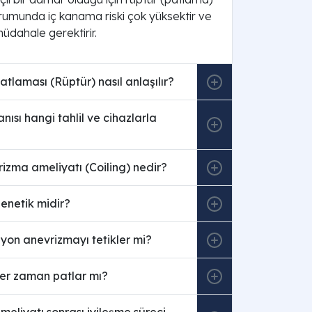
rumunda iç kanama riski çok yüksektir ve
müdahale gerektirir.
tlaması (Rüptür) nasıl anlaşılır?
nısı hangi tahlil ve cihazlarla
izma ameliyatı (Coiling) nedir?
enetik midir?
yon anevrizmayı tetikler mi?
er zaman patlar mı?
eliyatı sonrası iyileşme süreci