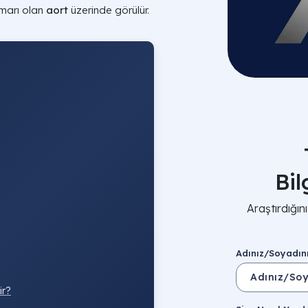
marı olan
aort
üzerinde görülür.
Bi
Araştırdığı
Adınız/Soyadın
ir?