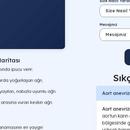
Size Nasıl Yardı
Mesajınız
aritası
nda ipucu verir:
Sık
arda yoğunlaşan ağrı.
ayılan, nabızla uyumlu ağrı.
Aort anevriz
n arasına vuran keskin ağrı.
Aort anevri
aortun karın
bölgesinde g
anamasının en yaygın
yüksek basın