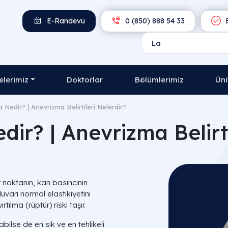
E-Randevu
0 (850) 888 54 33
E
lerimiz
Doktorlar
Bölümlerimiz
Üni
 Nedir? | Anevrizma Belirtileri Nelerdir?
ir? | Anevrizma Belirti
r noktanın, kan basıncının
varı normal elastikiyetini
tılma (rüptür) riski taşır.
ilse de en sık ve en tehlikeli