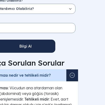
mcı Olabiliriz?
Bilgi Al
ça Sorulan Sorular
ması nedir ve tehlikeli midir?
zması
: Vücudun ana atardamarı olan
 (abdominal) veya göğüs (torasik)
enişlemesidir.
Tehlikeli midir
: Evet, aort
çlı bir damar olduğu için rüptür (patlama)