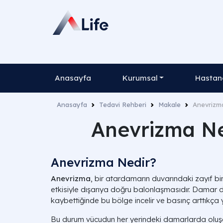
Anasayfa
Kurumsal
Hastane
Anasayfa
Tedavi Rehberi
Makale
Anevrizma
Anevrizma Ned
Anevrizma Nedir?
Anevrizma
, bir atardamarın duvarındaki zayıf bi
etkisiyle dışarıya doğru balonlaşmasıdır. Damar du
kaybettiğinde bu bölge incelir ve basınç arttıkça yır
Bu durum vücudun her yerindeki damarlarda oluşab