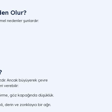
den Olur?
el nedenler şunlardır:
?
zdir. Ancak büyüyerek çevre
 verebilir:
görme, göz kapağında düşüklük.
 derin ve zonklayıcı bir ağrı.