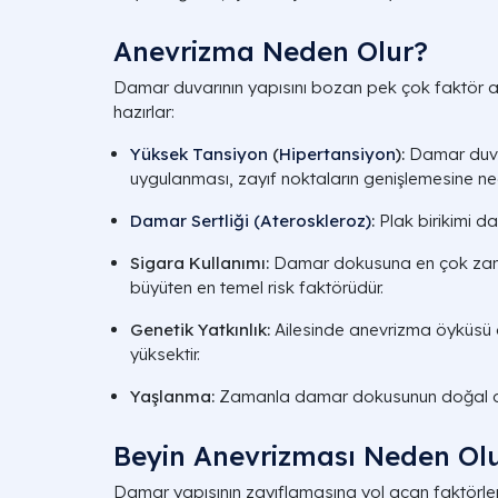
Anevrizma Neden Olur?
Damar duvarının yapısını bozan pek çok faktör
hazırlar:
Yüksek Tansiyon
(
Hipertansiyon
):
Damar duvar
uygulanması, zayıf noktaların genişlemesine ne
Damar Sertliği (Ateroskleroz)
:
Plak birikimi da
Sigara Kullanımı:
Damar dokusuna en çok zara
büyüten en temel risk faktörüdür.
Genetik Yatkınlık:
Ailesinde anevrizma öyküsü o
yüksektir.
Yaşlanma:
Zamanla damar dokusunun doğal di
Beyin Anevrizması Neden Ol
Damar yapısının zayıflamasına yol açan faktörl