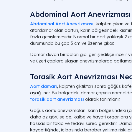
Abdominal Aort Anevrizması
Abdominal Aort Anevrizması
,
kalpten çıkan ve
atardamar olan aortun, karın bölgesindeki kısmı
fazla genişlemesidir. Normal bir aort yaklaşık 2
durumunda bu çap 3 cm ve üzerine çıkar.
Damar duvarı bir balon gibi genişledikçe incelir v
ve üzeri çaplara ulaşan anevrizmalarda patlama r
Torasik Aort Anevrizması Ned
Aort damarı
,
kalpten çıktıktan sonra göğüs kafes
aşağı iner. Bu bölgedeki damar çapının normald
torasik aort anevrizması
olarak tanımlanır.
Göğüs aortu anevrizmaları, karın bölgesindeki 
daha az görülse de, kalbe ve hayati organlara y
hassas bir takip ve tedavi süreci gerektirir. Damar
kaybettiğinde, iç basınçla beraber yırtılma riski ar