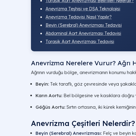
Torasik Aort Anevrizması Belirtileri Nelerdir?
Anevrizma Teşhisi ve DSA Teknolojisi
Anevrizma Tedavisi​ Nasıl Yapılır?
Beyin (Serebral) Anevrizması Tedavisi
Abdominal Aort Anevrizması Tedavisi
Torasik Aort Anevrizması Tedavisi
Anevrizma Nerelere Vurur? Ağrı H
Ağrının vurduğu bölge, anevrizmanın konumu hakkı
Beyin:
Tek taraflı, göz çevresinde veya şakakl
Karın Aortu:
Bel bölgesine ve kasıklara doğru y
Göğüs Aortu:
Sırtın ortasına, iki kürek kemiğini
Anevrizma Çeşitleri Nelerdir?
Beyin (Serebral) Anevrizması
:
Felç ve beyin k