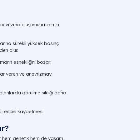
 anevrizma oluşumuna zemin
ına sürekli yüksek basınç
den olur.
marın esnekliğini bozar.
r veren ve anevrizmayı
lanlarda görülme sıklığı daha
rencini kaybetmesi.
ur?
er hem genetik hem de yaşam