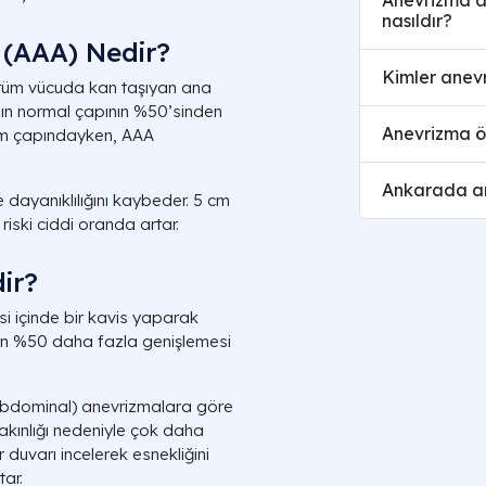
nasıldır?
 (AAA) Nedir?
Kimler anevr
 tüm vücuda kan taşıyan ana
nın normal çapının %50’sinden
Anevrizma ön
 cm çapındayken, AAA
Ankarada an
e dayanıklılığını kaybeder. 5 cm
iski ciddi oranda artar.
ir?
i içinde bir kavis yaparak
en %50 daha fazla genişlemesi
(abdominal) anevrizmalara göre
akınlığı nedeniyle çok daha
 duvarı incelerek esnekliğini
tar.