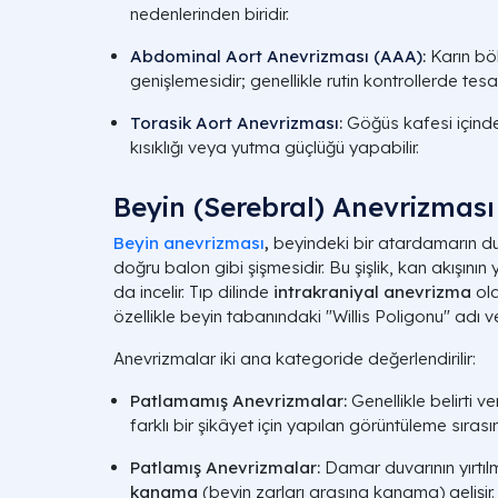
nedenlerinden biridir.
Abdominal Aort Anevrizması (AAA)
:
Karın bö
genişlemesidir; genellikle rutin kontrollerde tesa
Torasik Aort Anevrizması
:
Göğüs kafesi içinde
kısıklığı veya yutma güçlüğü yapabilir.
Beyin (Serebral) Anevrizması
Beyin anevrizması
,
beyindeki bir atardamarın du
doğru balon gibi şişmesidir. Bu şişlik, kan akışın
da incelir. Tıp dilinde
intrakraniyal anevrizma
ola
özellikle beyin tabanındaki "Willis Poligonu" adı v
Anevrizmalar iki ana kategoride değerlendirilir:
Patlamamış Anevrizmalar:
Genellikle belirti v
farklı bir şikâyet için yapılan görüntüleme sıra
Patlamış Anevrizmalar:
Damar duvarının yırtı
kanama
(beyin zarları arasına kanama) gelişir. 