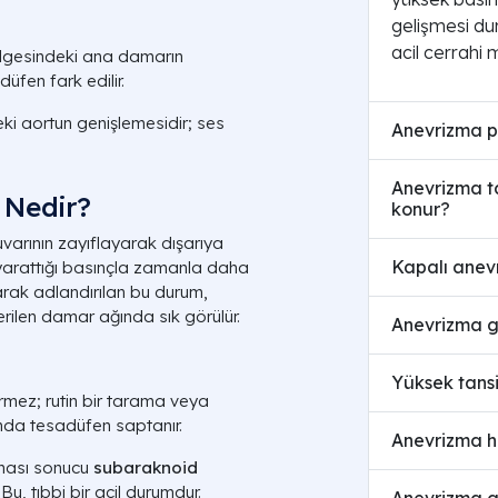
gelişmesi du
acil cerrahi 
lgesindeki ana damarın
düfen fark edilir.
ki aortun genişlemesidir; ses
Anevrizma pa
Anevrizma ta
 Nedir?
konur?
varının zayıflayarak dışarıya
Kapalı anevr
ın yarattığı basınçla zamanla daha
rak adlandırılan bu durum,
erilen damar ağında sık görülür.
Anevrizma g
Yüksek tansi
ermez; rutin bir tarama veya
sında tesadüfen saptanır.
Anevrizma h
lması sonucu
subaraknoid
Bu, tıbbi bir acil durumdur.
Anevrizma am