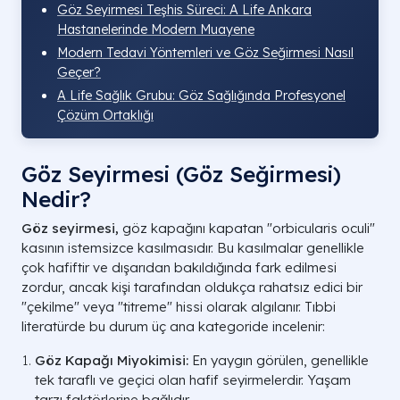
Göz Seyirmesi Teşhis Süreci: A Life Ankara
Hastanelerinde Modern Muayene
Modern Tedavi Yöntemleri ve Göz Seğirmesi Nasıl
Geçer?
A Life Sağlık Grubu: Göz Sağlığında Profesyonel
Çözüm Ortaklığı
Göz Seyirmesi (Göz Seğirmesi)
Nedir?
Göz seyirmesi,
göz kapağını kapatan "orbicularis oculi"
kasının istemsizce kasılmasıdır. Bu kasılmalar genellikle
çok hafiftir ve dışarıdan bakıldığında fark edilmesi
zordur, ancak kişi tarafından oldukça rahatsız edici bir
"çekilme" veya "titreme" hissi olarak algılanır. Tıbbi
literatürde bu durum üç ana kategoride incelenir:
Göz Kapağı Miyokimisi:
En yaygın görülen, genellikle
tek taraflı ve geçici olan hafif seyirmelerdir. Yaşam
tarzı faktörlerine bağlıdır.