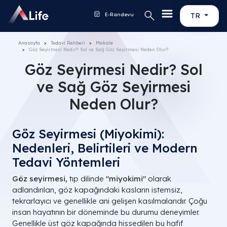
E-Randevu
TR
Anasayfa
Tedavi Rehberi
Makale
Göz Seyirmesi Nedir? Sol ve Sağ Göz Seyirmesi Neden Olur?
Göz Seyirmesi Nedir? Sol
ve Sağ Göz Seyirmesi
Neden Olur?
Göz Seyirmesi (Miyokimi):
Nedenleri, Belirtileri ve Modern
Tedavi Yöntemleri
Göz seyirmesi,
tıp dilinde
"miyokimi"
olarak
adlandırılan, göz kapağındaki kasların istemsiz,
tekrarlayıcı ve genellikle ani gelişen kasılmalarıdır. Çoğu
insan hayatının bir döneminde bu durumu deneyimler.
Genellikle üst göz kapağında hissedilen bu hafif