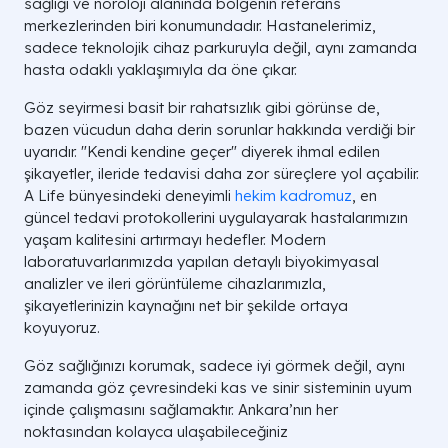
sağlığı ve nöroloji alanında bölgenin referans
merkezlerinden biri konumundadır. Hastanelerimiz,
sadece teknolojik cihaz parkuruyla değil, aynı zamanda
hasta odaklı yaklaşımıyla da öne çıkar.
Göz seyirmesi basit bir rahatsızlık gibi görünse de,
bazen vücudun daha derin sorunlar hakkında verdiği bir
uyarıdır. "Kendi kendine geçer" diyerek ihmal edilen
şikayetler, ileride tedavisi daha zor süreçlere yol açabilir.
A Life bünyesindeki deneyimli
hekim kadromuz
, en
güncel tedavi protokollerini uygulayarak hastalarımızın
yaşam kalitesini artırmayı hedefler. Modern
laboratuvarlarımızda yapılan detaylı biyokimyasal
analizler ve ileri görüntüleme cihazlarımızla,
şikayetlerinizin kaynağını net bir şekilde ortaya
koyuyoruz.
Göz sağlığınızı korumak, sadece iyi görmek değil, aynı
zamanda göz çevresindeki kas ve sinir sisteminin uyum
içinde çalışmasını sağlamaktır. Ankara’nın her
noktasından kolayca ulaşabileceğiniz