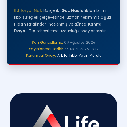
Editoryal Not:
Bu içerik;
Göz Hastalıkları
birimi
tıbbi süreçleri çerçevesinde, uzman hekimimiz
Oğuz
Fidan
tarafından incelenmiş ve güncel
Kanıta
Dayalı Tıp
rehberlerine uygunluğu onaylanmıştır.
Son Güncelleme:
09 Ağustos 2026
Yayınlanma Tarihi:
26 Mart 2026 19:17
Kurumsal Onay:
A Life Tıbbi Yayın Kurulu