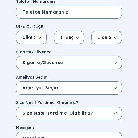
Telefon Numaranız
Ülke-İL-İLÇE
Ülke Seçin
İl Seçin
İlçe Seçin
İl/Şehir
Eyalet/Bölge
Sigorta/Güvence
Ameliyat Seçimi
Size Nasıl Yardımcı Olabiliriz?
Mesajınız