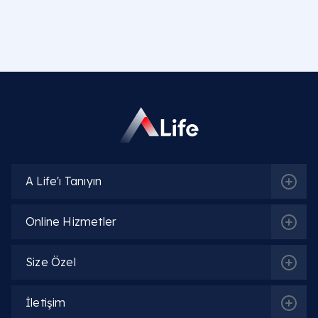
gönderdiği hatalı sinyaller sonucu oluşan geçici bi
kas seğirmesidir.
Göz seyirmesi neden olur ve nedenleri
nelerdir?
Sağ göz seyirmesi ne anlama gelir ve neye
işarettir?
Sol göz seyirmesi ne anlama gelir ve neye
A Life'ı Tanıyın
işarettir?
Online Hizmetler
Sürekli göz seğirmesi tehlikeli midir?
Göz kapağı seyirmesi nasıl geçer?
Size Özel
Magnezyum eksikliği göz seyirmesi yapar mı?
İletişim