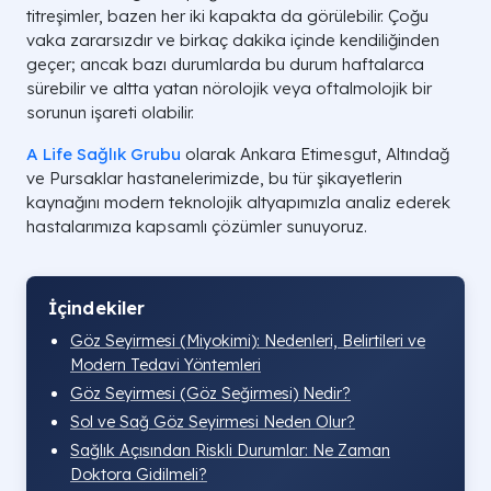
titreşimler, bazen her iki kapakta da görülebilir. Çoğu
vaka zararsızdır ve birkaç dakika içinde kendiliğinden
geçer; ancak bazı durumlarda bu durum haftalarca
sürebilir ve altta yatan nörolojik veya oftalmolojik bir
sorunun işareti olabilir.
A Life Sağlık Grubu
olarak Ankara Etimesgut, Altındağ
ve Pursaklar hastanelerimizde, bu tür şikayetlerin
kaynağını modern teknolojik altyapımızla analiz ederek
hastalarımıza kapsamlı çözümler sunuyoruz.
İçindekiler
Göz Seyirmesi (Miyokimi): Nedenleri, Belirtileri ve
Modern Tedavi Yöntemleri
Göz Seyirmesi (Göz Seğirmesi) Nedir?
Sol ve Sağ Göz Seyirmesi Neden Olur?
Sağlık Açısından Riskli Durumlar: Ne Zaman
Doktora Gidilmeli?