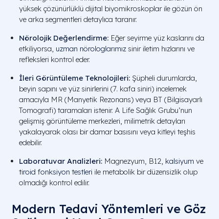
yüksek çözünürlüklü dijital biyomikroskoplar ile gözün ön
ve arka segmentleri detaylıca taranır.
Nörolojik Değerlendirme
:
Eğer seyirme yüz kaslarını da
etkiliyorsa,
uzman nörologlarımız
sinir iletim hızlarını ve
refleksleri kontrol eder.
İleri Görüntüleme Teknolojileri
:
Şüpheli durumlarda,
beyin sapını ve yüz sinirlerini (7. kafa siniri) incelemek
amacıyla MR (Manyetik Rezonans) veya BT (Bilgisayarlı
Tomografi) taramaları istenir. A Life Sağlık Grubu’nun
gelişmiş görüntüleme merkezleri, milimetrik detayları
yakalayarak olası bir damar basısını veya kitleyi teşhis
edebilir.
Laboratuvar Analizleri
:
Magnezyum, B12,
kalsiyum
ve
tiroid fonksiyon testleri
ile metabolik bir düzensizlik olup
olmadığı kontrol edilir.
Modern Tedavi Yöntemleri ve Göz