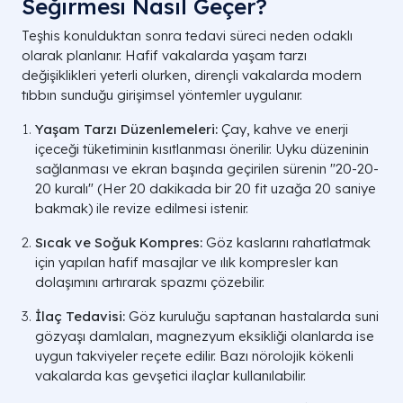
Seğirmesi Nasıl Geçer?
Teşhis konulduktan sonra tedavi süreci neden odaklı
olarak planlanır. Hafif vakalarda yaşam tarzı
değişiklikleri yeterli olurken, dirençli vakalarda modern
tıbbın sunduğu girişimsel yöntemler uygulanır.
Yaşam Tarzı Düzenlemeleri:
Çay, kahve ve enerji
içeceği tüketiminin kısıtlanması önerilir. Uyku düzeninin
sağlanması ve ekran başında geçirilen sürenin "20-20-
20 kuralı" (Her 20 dakikada bir 20 fit uzağa 20 saniye
bakmak) ile revize edilmesi istenir.
Sıcak ve Soğuk Kompres:
Göz kaslarını rahatlatmak
için yapılan hafif masajlar ve ılık kompresler kan
dolaşımını artırarak spazmı çözebilir.
İlaç Tedavisi:
Göz kuruluğu saptanan hastalarda suni
gözyaşı damlaları, magnezyum eksikliği olanlarda ise
uygun takviyeler reçete edilir. Bazı nörolojik kökenli
vakalarda kas gevşetici ilaçlar kullanılabilir.