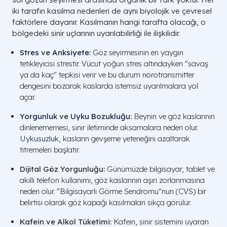
iki tarafın kasılma nedenleri de aynı biyolojik ve çevresel
faktörlere dayanır. Kasılmanın hangi tarafta olacağı, o
bölgedeki sinir uçlarının uyarılabilirliği ile ilişkilidir.
Stres
ve
Anksiyete
:
Göz seyirmesinin en yaygın
tetikleyicisi strestir. Vücut yoğun stres altındayken "savaş
ya da kaç" tepkisi verir ve bu durum nörotransmitter
dengesini bozarak kaslarda istemsiz uyarılmalara yol
açar.
Yorgunluk
ve
Uyku Bozukluğu
:
Beynin ve göz kaslarının
dinlenememesi, sinir iletiminde aksamalara neden olur.
Uykusuzluk
, kasların gevşeme yeteneğini azaltarak
titremeleri başlatır.
Dijital Göz Yorgunluğu:
Günümüzde bilgisayar, tablet ve
akıllı telefon kullanımı, göz kaslarının aşırı zorlanmasına
neden olur. "Bilgisayarlı Görme Sendromu"nun (CVS) bir
belirtisi olarak göz kapağı kasılmaları sıkça görülür.
Kafein ve Alkol Tüketimi:
Kafein, sinir sistemini uyaran