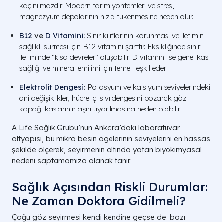
kaçınılmazdır. Modern tarım yöntemleri ve stres,
magnezyum depolarının hızla tükenmesine neden olur.
B12
ve
D Vitamini
:
Sinir kılıflarının korunması ve iletimin
sağlıklı sürmesi için B12 vitamini şarttır. Eksikliğinde sinir
iletiminde "kısa devreler" oluşabilir. D vitamini ise genel kas
sağlığı ve mineral emilimi için temel teşkil eder.
Elektrolit Dengesi
:
Potasyum ve kalsiyum seviyelerindeki
ani değişiklikler, hücre içi sıvı dengesini bozarak göz
kapağı kaslarının aşırı uyarılmasına neden olabilir.
A Life Sağlık Grubu’nun Ankara’daki laboratuvar
altyapısı, bu mikro besin ögelerinin seviyelerini en hassas
şekilde ölçerek, seyirmenin altında yatan biyokimyasal
nedeni saptamamıza olanak tanır.
Sağlık Açısından Riskli Durumlar:
Ne Zaman Doktora Gidilmeli?
Çoğu göz seyirmesi kendi kendine geçse de, bazı