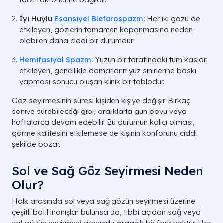
İyi Huylu
Esansiyel Blefarospazm
:
Her iki gözü de
etkileyen, gözlerin tamamen kapanmasına neden
olabilen daha ciddi bir durumdur.
Hemifasiyal Spazm
:
Yüzün bir tarafındaki tüm kasları
etkileyen, genellikle damarların yüz sinirlerine baskı
yapması sonucu oluşan klinik bir tablodur.
Göz seyirmesinin süresi kişiden kişiye değişir. Birkaç
saniye sürebileceği gibi, aralıklarla gün boyu veya
haftalarca devam edebilir. Bu durumun kalıcı olması,
görme kalitesini etkilemese de kişinin konforunu ciddi
şekilde bozar.
Sol ve Sağ Göz Seyirmesi Neden
Olur?
Halk arasında sol veya sağ gözün seyirmesi üzerine
çeşitli batıl inanışlar bulunsa da, tıbbi açıdan sağ veya
sol gözün seyirmesi arasında organik bir fark yoktur. Her