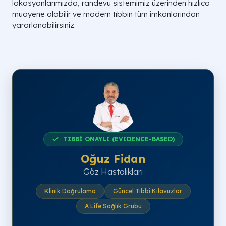
lokasyonlarımızda, randevu sistemimiz üzerinden hızlıca
muayene olabilir ve modern tıbbın tüm imkanlarından
yararlanabilirsiniz.
TIBBİ ONAYLI (EVIDENCE-BASED)
Oğuz Fidan
Göz Hastalıkları
Klinik Doğrulama
Güncel Tıbbi Kılavuzlar
A Life Sağlık Grubu