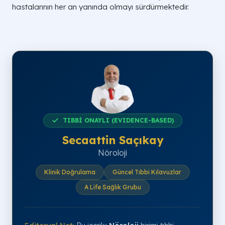
hastalarının her an yanında olmayı sürdürmektedir.
TIBBİ ONAYLI (EVIDENCE-BASED)
Secaattin Saçıkay
Nöroloji
Klinik Doğrulama
Güncel Tıbbi Kılavuzlar
A Life Sağlık Grubu