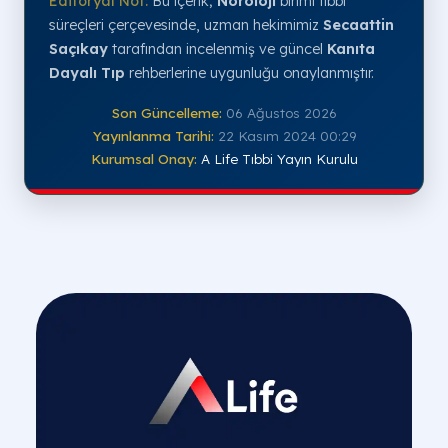
Editoryal Not:
Bu içerik;
Nöroloji
birimi tıbbi
süreçleri çerçevesinde, uzman hekimimiz
Secaattin
Saçıkay
tarafından incelenmiş ve güncel
Kanıta
Dayalı Tıp
rehberlerine uygunluğu onaylanmıştır.
Son Güncelleme:
06 Ağustos 2026
Yayınlanma Tarihi:
22 Kasım 2024 00:29
Kurumsal Onay:
A Life Tıbbi Yayın Kurulu