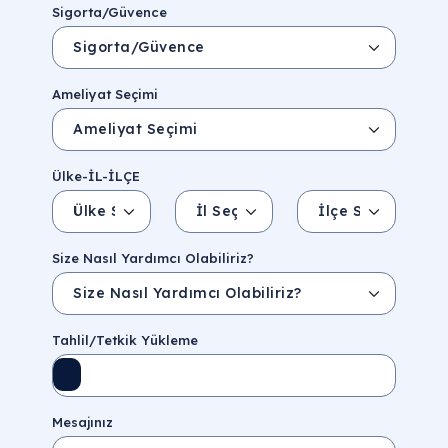
Sigorta/Güvence
Ameliyat Seçimi
Ülke-İL-İLÇE
Ülke Seçin
İl Seçin
İlçe Seçin
İl/Şehir
Eyalet/Bölge
Size Nasıl Yardımcı Olabiliriz?
Tahlil/Tetkik Yükleme
Mesajınız