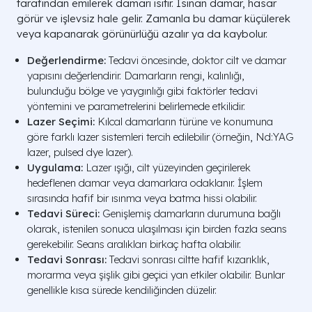
tarafından emilerek damarı ısıtır. Isınan damar, hasar
görür ve işlevsiz hale gelir. Zamanla bu damar küçülerek
veya kapanarak görünürlüğü azalır ya da kaybolur.
Değerlendirme:
Tedavi öncesinde, doktor cilt ve damar
yapısını değerlendirir. Damarların rengi, kalınlığı,
bulunduğu bölge ve yaygınlığı gibi faktörler tedavi
yöntemini ve parametrelerini belirlemede etkilidir.
Lazer Seçimi:
Kılcal damarların türüne ve konumuna
göre farklı lazer sistemleri tercih edilebilir (örneğin, Nd:YAG
lazer, pulsed dye lazer).
Uygulama:
Lazer ışığı, cilt yüzeyinden geçirilerek
hedeflenen damar veya damarlara odaklanır. İşlem
sırasında hafif bir ısınma veya batma hissi olabilir.
Tedavi Süreci:
Genişlemiş damarların durumuna bağlı
olarak, istenilen sonuca ulaşılması için birden fazla seans
gerekebilir. Seans aralıkları birkaç hafta olabilir.
Tedavi Sonrası:
Tedavi sonrası ciltte hafif kızarıklık,
morarma veya şişlik gibi geçici yan etkiler olabilir. Bunlar
genellikle kısa sürede kendiliğinden düzelir.