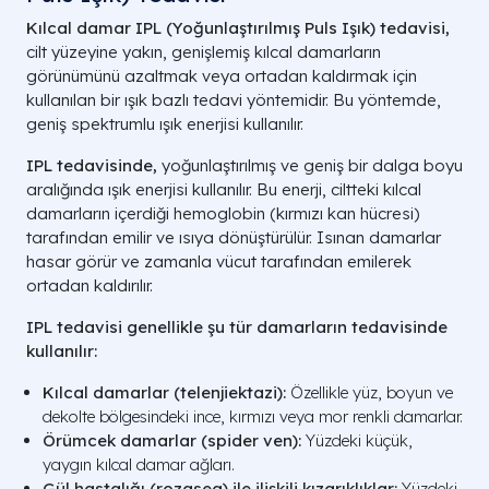
Kılcal damar IPL (Yoğunlaştırılmış Puls Işık) tedavisi,
cilt yüzeyine yakın, genişlemiş kılcal damarların
görünümünü azaltmak veya ortadan kaldırmak için
kullanılan bir ışık bazlı tedavi yöntemidir. Bu yöntemde,
geniş spektrumlu ışık enerjisi kullanılır.
IPL tedavisinde,
yoğunlaştırılmış ve geniş bir dalga boyu
aralığında ışık enerjisi kullanılır. Bu enerji, ciltteki kılcal
damarların içerdiği hemoglobin (kırmızı kan hücresi)
tarafından emilir ve ısıya dönüştürülür. Isınan damarlar
hasar görür ve zamanla vücut tarafından emilerek
ortadan kaldırılır.
IPL tedavisi genellikle şu tür damarların tedavisinde
kullanılır:
Kılcal damarlar (telenjiektazi):
Özellikle yüz, boyun ve
dekolte bölgesindeki ince, kırmızı veya mor renkli damarlar.
Örümcek damarlar (spider ven):
Yüzdeki küçük,
yaygın kılcal damar ağları.
Gül hastalığı (rozasea) ile ilişkili kızarıklıklar:
Yüzdeki