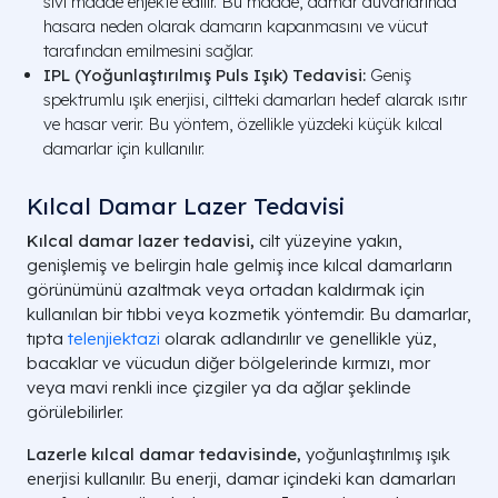
sıvı madde enjekte edilir. Bu madde, damar duvarlarında
hasara neden olarak damarın kapanmasını ve vücut
tarafından emilmesini sağlar.
IPL (Yoğunlaştırılmış Puls Işık) Tedavisi:
Geniş
spektrumlu ışık enerjisi, ciltteki damarları hedef alarak ısıtır
ve hasar verir. Bu yöntem, özellikle yüzdeki küçük kılcal
damarlar için kullanılır.
Kılcal Damar Lazer Tedavisi
Kılcal damar lazer tedavisi,
cilt yüzeyine yakın,
genişlemiş ve belirgin hale gelmiş ince kılcal damarların
görünümünü azaltmak veya ortadan kaldırmak için
kullanılan bir tıbbi veya kozmetik yöntemdir. Bu damarlar,
tıpta
telenjiektazi
olarak adlandırılır ve genellikle yüz,
bacaklar ve vücudun diğer bölgelerinde kırmızı, mor
veya mavi renkli ince çizgiler ya da ağlar şeklinde
görülebilirler.
Lazerle kılcal damar tedavisinde,
yoğunlaştırılmış ışık
enerjisi kullanılır. Bu enerji, damar içindeki kan damarları