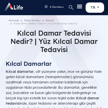
E-Randevu
TR
Anasayfa
Tedavi Rehberi
Makale
Kılcal Damar Tedavisi Nedir? | Yüz Kılcal Damar Tedavisi
Kılcal Damar Tedavisi
Nedir? | Yüz Kılcal Damar
Tedavisi
Kılcal Damarlar
Kılcal damarlar
, cilt yüzeyine yakın, ince ve görünür hale
gelen kılcal damarların (telenjiektaziler) görünümünü
azaltmak veya tamamen ortadan kaldırmak için
uygulanan tıbbi prosedürlerdir. Bu damarlar, genellikle
yüz, bacaklar ve burun gibi bölgelerde belirginleşir ve
birçok kişi için estetik bir sorun teşkil eder.
Kılcal damar
tedavisi
nde, lazer tedavisi ve skleroterapi gibi çeşitli