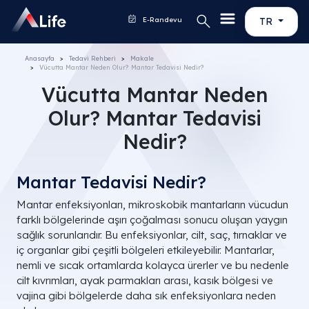
E-Randevu
TR
Anasayfa
Tedavi Rehberi
Makale
Vücutta Mantar​ Neden Olur? Mantar Tedavisi Nedir?
Vücutta Mantar​ Neden
Olur? Mantar Tedavisi
Nedir?
Mantar Tedavisi Nedir?
Mantar enfeksiyonları, mikroskobik mantarların vücudun
farklı bölgelerinde aşırı çoğalması sonucu oluşan yaygın
sağlık sorunlarıdır. Bu enfeksiyonlar, cilt, saç, tırnaklar ve
iç organlar gibi çeşitli bölgeleri etkileyebilir. Mantarlar,
nemli ve sıcak ortamlarda kolayca ürerler ve bu nedenle
cilt kıvrımları, ayak parmakları arası, kasık bölgesi ve
vajina gibi bölgelerde daha sık enfeksiyonlara neden