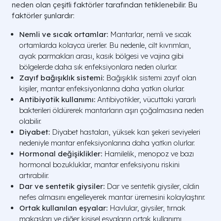
neden olan çeşitli faktörler tarafından tetiklenebilir. Bu
faktörler şunlardır:
Nemli ve sıcak ortamlar:
Mantarlar, nemli ve sıcak
ortamlarda kolayca ürerler. Bu nedenle, cilt kıvrımları,
ayak parmakları arası, kasık bölgesi ve vajina gibi
bölgelerde daha sık enfeksiyonlara neden olurlar.
Zayıf bağışıklık sistemi:
Bağışıklık sistemi zayıf olan
kişiler, mantar enfeksiyonlarına daha yatkın olurlar.
Antibiyotik kullanımı:
Antibiyotikler, vücuttaki yararlı
bakterileri öldürerek mantarların aşırı çoğalmasına neden
olabilir.
Diyabet:
Diyabet hastaları, yüksek kan şekeri seviyeleri
nedeniyle mantar enfeksiyonlarına daha yatkın olurlar.
Hormonal değişiklikler:
Hamilelik, menopoz ve bazı
hormonal bozukluklar, mantar enfeksiyonu riskini
artırabilir.
Dar ve sentetik giysiler:
Dar ve sentetik giysiler, cildin
nefes almasını engelleyerek mantar üremesini kolaylaştırır.
Ortak kullanılan eşyalar:
Havlular, giysiler, tırnak
makasları ve diğer kişisel eşyaların ortak kullanımı,