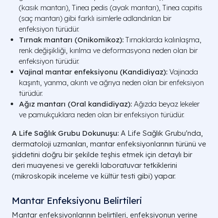
(kasık mantarı),
Tinea pedis
(ayak mantarı),
Tinea capitis
(saç mantarı) gibi farklı isimlerle adlandırılan bir
enfeksiyon türüdür.
Tırnak mantarı (Onikomikoz):
Tırnaklarda kalınlaşma,
renk değişikliği, kırılma ve deformasyona neden olan bir
enfeksiyon türüdür.
Vajinal mantar enfeksiyonu (Kandidiyaz):
Vajinada
kaşıntı, yanma, akıntı ve ağrıya neden olan bir enfeksiyon
türüdür.
Ağız mantarı (Oral kandidiyaz):
Ağızda beyaz lekeler
ve pamukçuklara neden olan bir enfeksiyon türüdür.
A Life Sağlık Grubu Dokunuşu:
A Life Sağlık Grubu'nda,
dermatoloji uzmanları, mantar enfeksiyonlarının türünü ve
şiddetini doğru bir şekilde teşhis etmek için detaylı bir
deri muayenesi ve gerekli laboratuvar tetkiklerini
(mikroskopik inceleme ve kültür testi gibi) yapar.
Mantar Enfeksiyonu Belirtileri
Mantar enfeksiyonlarının belirtileri, enfeksiyonun yerine