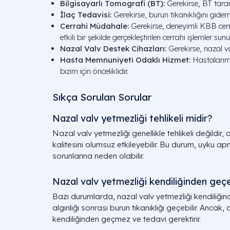
Bilgisayarlı Tomografi (BT):
Gerekirse, BT tara
İlaç Tedavisi:
Gerekirse, burun tıkanıklığını giderm
Cerrahi Müdahale:
Gerekirse, deneyimli KBB cerr
etkili bir şekilde gerçekleştirilen cerrahi işlemler sun
Nazal Valv Destek Cihazları:
Gerekirse, nazal va
Hasta Memnuniyeti Odaklı Hizmet:
Hastalarımı
bizim için önceliklidir.
Sıkça Sorulan Sorular
Nazal valv yetmezliği tehlikeli midir?
Nazal valv yetmezliği genellikle tehlikeli değildir
kalitesini olumsuz etkileyebilir. Bu durum, uyku a
sorunlarına neden olabilir.
Nazal valv yetmezliği kendiliğinden geç
Bazı durumlarda, nazal valv yetmezliği kendiliğind
algınlığı sonrası burun tıkanıklığı geçebilir. Ancak,
kendiliğinden geçmez ve tedavi gerektirir.