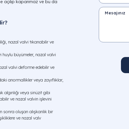
lde açılıp kapanmaz ve bu da
Mesajınız
ir?
iği, nazal valvi tıkanabilir ve
 huylu büyümeler, nazal valvi
azal valvi deforme edebilir ve
ki anormallikler veya zayıflıklar,
uk algınlığı veya sinüzit gibi
ilir ve nazal valvin işlevini
 sonra oluşan alışkanlık bir
kliklere ve nazal valv