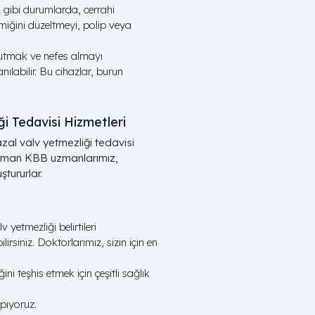
k gibi durumlarda, cerrahi
emiğini düzeltmeyi, polip veya
tutmak ve nefes almayı
nılabilir. Bu cihazlar, burun
i Tedavisi Hizmetleri
azal valv yetmezliği tedavisi
 uzman KBB uzmanlarımız,
ştururlar.
 yetmezliği belirtileri
siniz. Doktorlarımız, sizin için en
ni teşhis etmek için çeşitli sağlık
pıyoruz.