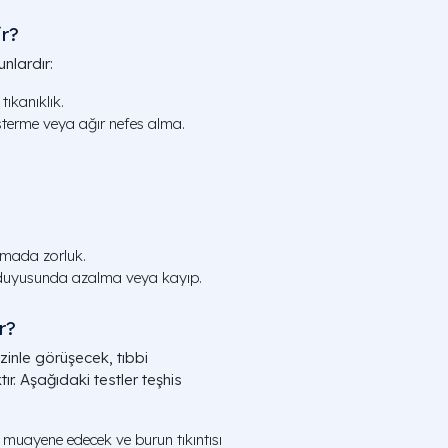
ir?
unlardır:
tıkanıklık.
terme veya ağır nefes alma.
mada zorluk.
uyusunda azalma veya kayıp.
r?
izinle görüşecek, tıbbi
r. Aşağıdaki testler teşhis
uayene edecek ve burun tıkıntısı