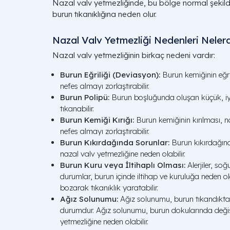
Nazal valv yetmezliğinde, bu bölge normal şeki
burun tıkanıklığına neden olur.
Nazal Valv Yetmezliği Nedenleri Nelerd
Nazal valv yetmezliğinin birkaç nedeni vardır:
Burun Eğriliği (Deviasyon):
Burun kemiğinin eğril
nefes almayı zorlaştırabilir.
Burun Polipü:
Burun boşluğunda oluşan küçük, iyi
tıkanabilir.
Burun Kemiği Kırığı:
Burun kemiğinin kırılması, n
nefes almayı zorlaştırabilir.
Burun Kıkırdağında Sorunlar:
Burun kıkırdağında
nazal valv yetmezliğine neden olabilir.
Burun Kuru veya İltihaplı Olması:
Alerjiler, soğ
durumlar, burun içinde iltihap ve kuruluğa neden olab
bozarak tıkanıklık yaratabilir.
Ağız Solunumu:
Ağız solunumu, burun tıkandıktan
durumdur. Ağız solunumu, burun dokularında değişi
yetmezliğine neden olabilir.