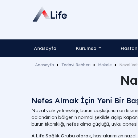
Anasayfa
Kurumsal
Hastane
Anasayfa
Tedavi Rehberi
Makale
Nazal Val
Na
Nefes Almak İçin Yeni Bir Ba
Nazal valv yetmezliği, burun boşluğunun ön kısmı
adlandırılan bölgenin normal şekilde açılıp kap
burun tıkanıklığı, nefes alma güçlüğü, uyku apnesi 
A Life Sağlık Grubu olarak
, hastalarımızın nazal