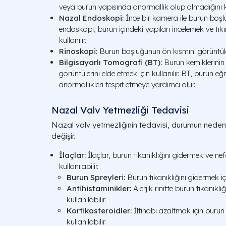
veya burun yapısında anormallik olup olmadığını k
Nazal Endoskopi:
İnce bir kamera ile burun boşl
endoskopi, burun içindeki yapıları incelemek ve tıkın
kullanılır.
Rinoskopi:
Burun boşluğunun ön kısmını görüntüleme
Bilgisayarlı Tomografi (BT):
Burun kemiklerinin 
görüntülerini elde etmek için kullanılır. BT, burun eğri
anormallikleri tespit etmeye yardımcı olur.
Nazal Valv Yetmezliği Tedavisi
Nazal valv yetmezliğinin tedavisi, durumun neden
değişir.
İlaçlar:
İlaçlar, burun tıkanıklığını gidermek ve ne
kullanılabilir.
Burun Spreyleri:
Burun tıkanıklığını gidermek için
Antihistaminikler:
Alerjik rinitte burun tıkanıklı
kullanılabilir.
Kortikosteroidler:
İltihabı azaltmak için burun
kullanılabilir.