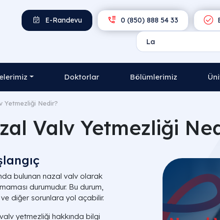
E-Randevu
0 (850) 888 54 33
E
lerimiz
Doktorlar
Bölümlerimiz
Üni
v Yetmezliği Nedir?
zal Valv Yetmezliği Ned
şlangıç
nda bulunan nazal valv olarak
anmaması durumudur. Bu durum,
ve diğer sorunlara yol açabilir.
 valv yetmezliği hakkında bilgi