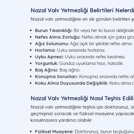
Nazal Valv Yetmezliği Belirtileri Nelerd
Nazal valv yetmezliğinin en sık görülen belirtileri ş
Burun Tıkanıklığı:
Bir veya her iki burun deliğinde 
Nefes Alma Zorluğu:
Nefes almak için çaba gös
Ağız Solunumu:
Ağız açık bir şekilde nefes alma.
Horlama:
Uyku sırasında horlama.
Uyku Apnesi:
Uyku sırasında nefes kesilmesi.
Yorgunluk:
Gündüz uyuklama hissi, halsizlik.
Baş Ağrısı:
Baş ağrısı.
Konuşma Sorunları:
Konuşma sırasında nefes al
Koku Alma Duyusunda Değişiklik:
Koku alma d
Nazal Valv Yetmezliği Nasıl Teşhis Edili
Nazal valv yetmezliğinin teşhisi için doktorunuz, s
geçmişinizi soracak ve fiziksel muayene yapacaktı
konulmasına yardımcı olabilir:
Fiziksel Muayene:
Doktorunuz, burun boşluğunu m