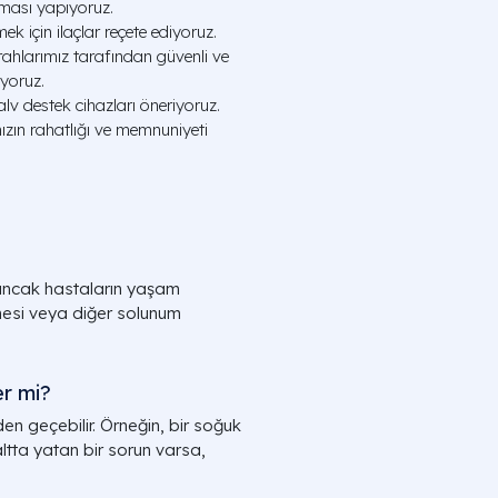
ması yapıyoruz.
ek için ilaçlar reçete ediyoruz.
ahlarımız tarafından güvenli ve
uyoruz.
lv destek cihazları öneriyoruz.
zın rahatlığı ve memnuniyeti
, ancak hastaların yaşam
pnesi veya diğer solunum
er mi?
en geçebilir. Örneğin, bir soğuk
 altta yatan bir sorun varsa,